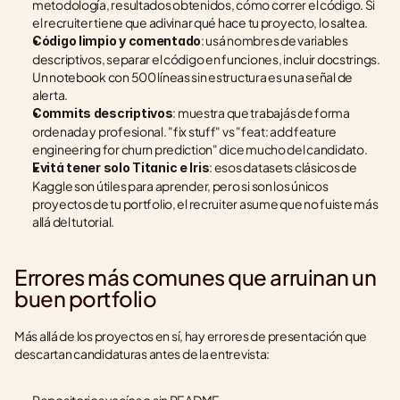
metodología, resultados obtenidos, cómo correr el código. Si 
el recruiter tiene que adivinar qué hace tu proyecto, lo saltea.
: usá nombres de variables 
Código limpio y comentado
descriptivos, separar el código en funciones, incluir docstrings. 
Un notebook con 500 líneas sin estructura es una señal de 
alerta.
: muestra que trabajás de forma 
Commits descriptivos
ordenada y profesional. "fix stuff" vs "feat: add feature 
engineering for churn prediction" dice mucho del candidato.
: esos datasets clásicos de 
Evitá tener solo Titanic e Iris
Kaggle son útiles para aprender, pero si son los únicos 
proyectos de tu portfolio, el recruiter asume que no fuiste más 
allá del tutorial.
Errores más comunes que arruinan un 
buen portfolio
Más allá de los proyectos en sí, hay errores de presentación que 
descartan candidaturas antes de la entrevista: