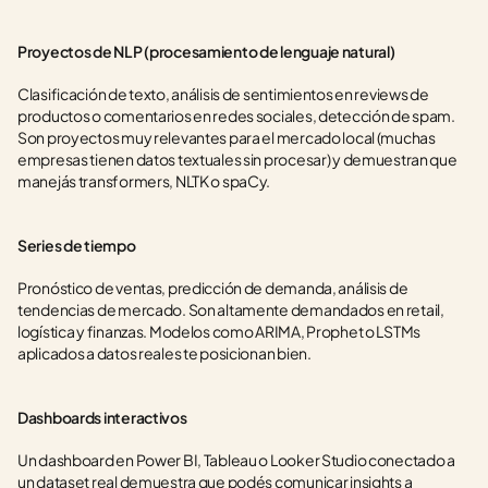
Proyectos de NLP (procesamiento de lenguaje natural)
Clasificación de texto, análisis de sentimientos en reviews de 
productos o comentarios en redes sociales, detección de spam. 
Son proyectos muy relevantes para el mercado local (muchas 
empresas tienen datos textuales sin procesar) y demuestran que 
manejás transformers, NLTK o spaCy.
Series de tiempo
Pronóstico de ventas, predicción de demanda, análisis de 
tendencias de mercado. Son altamente demandados en retail, 
logística y finanzas. Modelos como ARIMA, Prophet o LSTMs 
aplicados a datos reales te posicionan bien.
Dashboards interactivos
Un dashboard en Power BI, Tableau o Looker Studio conectado a 
un dataset real demuestra que podés comunicar insights a 