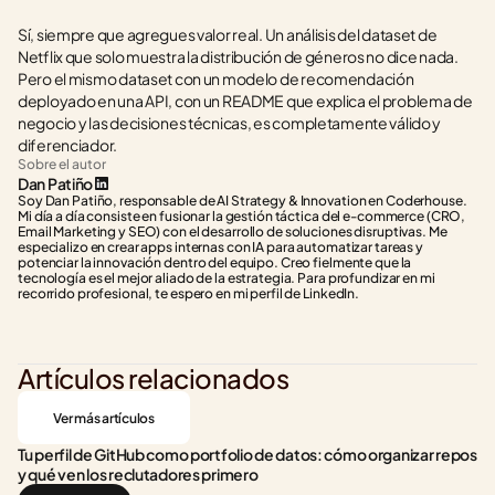
Sí, siempre que agregues valor real. Un análisis del dataset de 
Netflix que solo muestra la distribución de géneros no dice nada. 
Pero el mismo dataset con un modelo de recomendación 
deployado en una API, con un README que explica el problema de 
negocio y las decisiones técnicas, es completamente válido y 
diferenciador.
Sobre el autor
Dan Patiño
Soy Dan Patiño, responsable de AI Strategy & Innovation en Coderhouse. 
Mi día a día consiste en fusionar la gestión táctica del e-commerce (CRO, 
Email Marketing y SEO) con el desarrollo de soluciones disruptivas. Me 
especializo en crear apps internas con IA para automatizar tareas y 
potenciar la innovación dentro del equipo. Creo fielmente que la 
tecnología es el mejor aliado de la estrategia. Para profundizar en mi 
recorrido profesional, te espero en mi perfil de LinkedIn.
Artículos relacionados
Ver más artículos
Tu perfil de GitHub como portfolio de datos: cómo organizar repos 
y qué ven los reclutadores primero