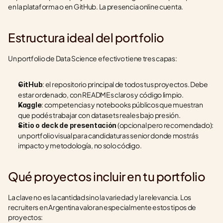
en la plataforma o en GitHub. La presencia online cuenta.
Estructura ideal del portfolio
Un portfolio de Data Science efectivo tiene tres capas:
: el repositorio principal de todos tus proyectos. Debe 
GitHub
estar ordenado, con READMEs claros y código limpio.
: competencias y notebooks públicos que muestran 
Kaggle
que podés trabajar con datasets reales bajo presión.
 (opcional pero recomendado): 
Sitio o deck de presentación
un portfolio visual para candidaturas senior donde mostrás 
impacto y metodología, no solo código.
Qué proyectos incluir en tu portfolio
La clave no es la cantidad sino la variedad y la relevancia. Los 
recruiters en Argentina valoran especialmente estos tipos de 
proyectos: