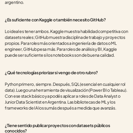
argentino.
¿Es suficiente con Kaggle o también necesito GitHub?
Lo ideal es tener ambos. Kaggle muestra habilidad competitiva con 
datasets reales; GitHub muestra disciplina de trabajo y proyectos 
propios. Para roles más orientados a ingeniería de datos o ML 
engineer, GitHub pesa más. Para roles de análisis y BI, Kaggle 
puede ser suficiente si los notebooks son de buena calidad.
¿Qué tecnologías priorizar si vengo de otro rubro?
Python primero, siempre. Después, SQL (esencial en cualquier rol 
data). Luego una herramienta de visualización (Power BI o Tableau). 
Con ese stack básico ya podés aplicar a roles de Data Analyst o 
Junior Data Scientist en Argentina. Las bibliotecas de ML y los 
frameworks de IA los sumás después a medida que avanzás.
¿Tiene sentido publicar proyectos con datasets públicos 
conocidos?