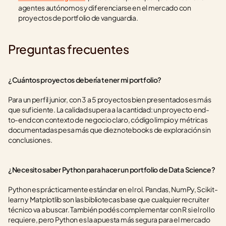
agentes autónomos y diferenciarse en el mercado con 
proyectos de portfolio de vanguardia.
Preguntas frecuentes
¿Cuántos proyectos debería tener mi portfolio?
Para un perfil junior, con 3 a 5 proyectos bien presentados es más 
que suficiente. La calidad supera a la cantidad: un proyecto end-
to-end con contexto de negocio claro, código limpio y métricas 
documentadas pesa más que diez notebooks de exploración sin 
conclusiones.
¿Necesito saber Python para hacer un portfolio de Data Science?
Python es prácticamente estándar en el rol. Pandas, NumPy, Scikit-
learn y Matplotlib son las bibliotecas base que cualquier recruiter 
técnico va a buscar. También podés complementar con R si el rol lo 
requiere, pero Python es la apuesta más segura para el mercado 