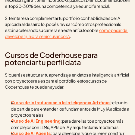
necesitás ganar: tener notebooks públicos bien documentados en 
el top 20-30% de una competencia ya es un diferencial.
Si te interesa complementar tu portfolio con habilidades de IA 
aplicada al desarrollo, podés revisar cómo otros professionals 
están acelerando su carrera en este artículo sobre 
cómo pasar de 
developer junior a senior usando IA
.
Cursos de Coderhouse para 
potenciar tu perfil data
Si querés estructurar tu aprendizaje en datos e inteligencia artificial 
con proyectos reales para el portfolio, estos cursos de 
Coderhouse te pueden ayudar:
: el punto 
Curso de Introducción a la Inteligencia Artificial
de partida para entender los fundamentos de ML y IA aplicada a 
proyectos reales.
: para dar el salto a proyectos más 
Curso de AI Engineering
complejos con LLMs, APIs de IA y arquitecturas modernas.
: para developers que quieren construir 
Curso de AI Agents