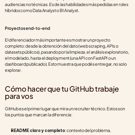
audiencias no técnicas. Es de las habilidades más pedidas en roles 
híbridos como Data Analyst o BI Analyst.
Proyectos end-to-end
El diferenciador más importante es mostrar un proyecto 
completo: desde la obtención del dato (web scraping, APIs o 
datasets públicos), pasando por la limpieza, el análisis exploratorio, 
el modelado, hasta el deployment (una API con FastAPI o un 
dashboard publicado). Esto muestra que podés entregar, no solo 
explorar.
Cómo hacer que tu GitHub trabaje 
para vos
GitHub es el primer lugar que mira un recruiter técnico. Estos son 
los puntos que marcan la diferencia:
: contexto del problema, 
README claro y completo