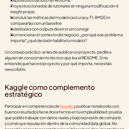
Repositorios vacíos o sin README
Proyectos clonados de tutoriales sin ninguna modificación ni 
insight propio
No incluir las métricas del modelo (accuracy, F1, RMSE) ni 
compararlas con un baseline
Notebooks con outputs de error sin corregir
No mencionar el contexto del negocio: ¿por qué ese problema 
importa? ¿qué decisión habilita tu modelo?
Un consejo práctico: antes de publicar un proyecto, pedile a 
alguien sin conocimiento técnico que lea el README. Si no 
entiende qué hace el proyecto y por qué importa, necesitás 
reescribirlo.
Kaggle como complemento 
estratégico
Participar en competencias de 
Kaggle
 y publicar notebooks con 
buenos resultados tiene dos efectos en tu empleabilidad: prueba 
que podés trabajar con datos reales y bajo la presión de competir, 
y construye reputación dentro de la comunidad data global. No 