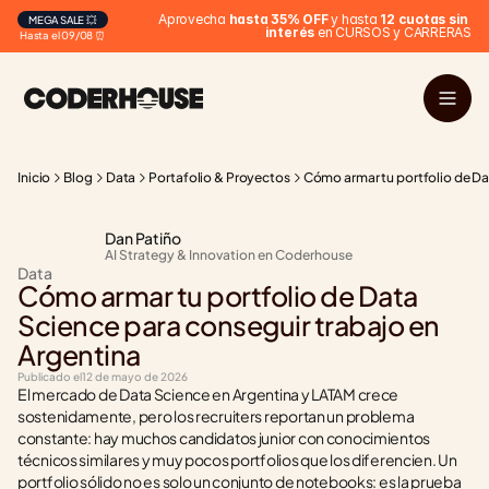
 Aprovecha 
hasta 35% OFF
 y hasta 
12 cuotas sin 
MEGA SALE 💥
interés
 en CURSOS y CARRERAS
Hasta el 09/08 ⏰
Inicio
Blog
Data
Portafolio & Proyectos
Cómo armar tu portfolio de Da
Dan Patiño
AI Strategy & Innovation en Coderhouse
Data
Cómo armar tu portfolio de Data 
Science para conseguir trabajo en 
Argentina
Publicado el
12 de mayo de 2026
El mercado de Data Science en Argentina y LATAM crece 
sostenidamente, pero los recruiters reportan un problema 
constante: hay muchos candidatos junior con conocimientos 
técnicos similares y muy pocos portfolios que los diferencien. Un 
portfolio sólido no es solo un conjunto de notebooks: es la prueba 