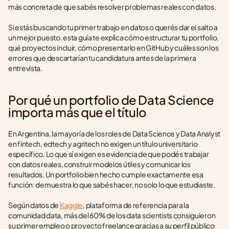
más concreta de que sabés resolver problemas reales con datos.
Si estás buscando tu primer trabajo en datos o querés dar el salto a 
un mejor puesto, esta guía te explica cómo estructurar tu portfolio, 
qué proyectos incluir, cómo presentarlo en GitHub y cuáles son los 
errores que descartarían tu candidatura antes de la primera 
entrevista.
Por qué un portfolio de Data Science 
importa más que el título
En Argentina, la mayoría de los roles de Data Science y Data Analyst 
en fintech, edtech y agritech no exigen un título universitario 
específico. Lo que sí exigen es evidencia de que podés trabajar 
con datos reales, construir modelos útiles y comunicar los 
resultados. Un portfolio bien hecho cumple exactamente esa 
función: demuestra lo que sabés hacer, no solo lo que estudiaste.
Según datos de 
Kaggle
, plataforma de referencia para la 
comunidad data, más del 60% de los data scientists consiguieron 
su primer empleo o proyecto freelance gracias a su perfil público 