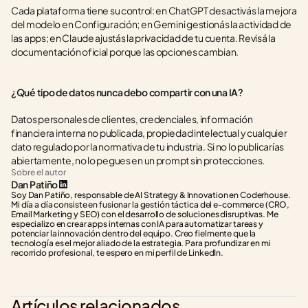
Cada plataforma tiene su control: en ChatGPT desactivás la mejora 
del modelo en Configuración; en Gemini gestionás la actividad de 
las apps; en Claude ajustás la privacidad de tu cuenta. Revisá la 
documentación oficial porque las opciones cambian.
¿Qué tipo de datos nunca debo compartir con una IA?
Datos personales de clientes, credenciales, información 
financiera interna no publicada, propiedad intelectual y cualquier 
dato regulado por la normativa de tu industria. Si no lo publicarías 
abiertamente, no lo pegues en un prompt sin protecciones.
Sobre el autor
Dan Patiño
Soy Dan Patiño, responsable de AI Strategy & Innovation en Coderhouse. 
Mi día a día consiste en fusionar la gestión táctica del e-commerce (CRO, 
Email Marketing y SEO) con el desarrollo de soluciones disruptivas. Me 
especializo en crear apps internas con IA para automatizar tareas y 
potenciar la innovación dentro del equipo. Creo fielmente que la 
tecnología es el mejor aliado de la estrategia. Para profundizar en mi 
recorrido profesional, te espero en mi perfil de LinkedIn.
Artículos relacionados