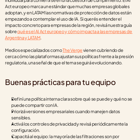
individual para convertirse en una cuestión de cumplimiento. El AI 
Act europeo marca un estándar que muchas empresas globales 
adoptan, y en LATAM las normativas de protección de datos están 
empezando a contemplar el uso de IA. Si querés entender el 
impacto concreto para empresas de la región, revisá nuestra guía 
sobre 
qué es el AI Act europeo y cómo impacta a las empresas de 
Argentina y LATAM
.
Medios especializados como 
The Verge
 vienen cubriendo de 
cerca cómo las plataformas ajustan sus políticas frente a la presión 
regulatoria, una señal de que el tema seguirá evolucionando.
Buenas prácticas para tu equipo
Definí una política interna clara sobre qué se puede y qué no se 
puede compartir con IA.
Priorizá versiones empresariales cuando manejen datos 
sensibles.
Activá los controles de privacidad y revisá periódicamente la 
configuración.
Capacitá al equipo: la mayoría de las filtraciones son por 