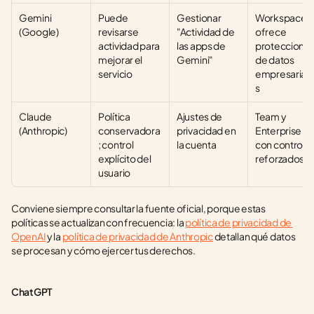
Gemini 
Puede 
Gestionar 
Workspace 
(Google)
revisarse 
"Actividad de 
ofrece 
actividad para 
las apps de 
protecciones
mejorar el 
Gemini"
de datos 
servicio
empresarial
s
Claude 
Política 
Ajustes de 
Team y 
(Anthropic)
conservadora
privacidad en 
Enterprise 
; control 
la cuenta
con controles
explícito del 
reforzados
usuario
Conviene siempre consultar la fuente oficial, porque estas 
políticas se actualizan con frecuencia: la 
política de privacidad de 
OpenAI
 y la 
política de privacidad de Anthropic
 detallan qué datos 
se procesan y cómo ejercer tus derechos.
ChatGPT