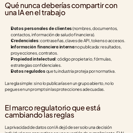
Qué nunca deberías compartir con 
una IA en el trabajo
 (nombres, documentos, 
Datos personales de clientes
contactos, información de salud o financiera).
: contraseñas, claves de API, tokens o accesos.
Credenciales
 no publicada: resultados, 
Información financiera interna
proyecciones, contratos.
: código propietario, fórmulas, 
Propiedad intelectual
estrategias confidenciales.
 que tu industria proteja por normativa.
Datos regulados
La regla simple: si no lo publicarías en un grupo abierto, no lo 
pegues en un prompt sin las protecciones adecuadas.
El marco regulatorio que está 
cambiando las reglas
La privacidad de datos con IA dejó de ser solo una decisión 