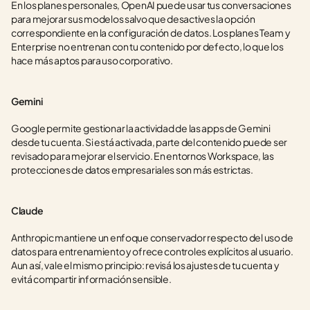
En los planes personales, OpenAI puede usar tus conversaciones 
para mejorar sus modelos salvo que desactives la opción 
correspondiente en la configuración de datos. Los planes Team y 
Enterprise no entrenan con tu contenido por defecto, lo que los 
hace más aptos para uso corporativo.
Gemini
Google permite gestionar la actividad de las apps de Gemini 
desde tu cuenta. Si está activada, parte del contenido puede ser 
revisado para mejorar el servicio. En entornos Workspace, las 
protecciones de datos empresariales son más estrictas.
Claude
Anthropic mantiene un enfoque conservador respecto del uso de 
datos para entrenamiento y ofrece controles explícitos al usuario. 
Aun así, vale el mismo principio: revisá los ajustes de tu cuenta y 
evitá compartir información sensible.