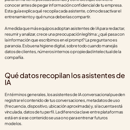
conocer antes de pegar información confidencial de tu empresa. 
Esta guía explica qué recopila cada asistente, cómo desactivar el 
entrenamiento y qué nunca deberías compartir.
A medida que más equipos adoptan asistentes de IA para redactar, 
resumir y analizar, crece una preocupación legítima: ¿qué pasa con 
la información que escribimos en el prompt? La pregunta no es 
paranoia. Es buena higiene digital, sobre todo cuando manejás 
datos de clientes, números internos o propiedad intelectual de la 
compañía.
Qué datos recopilan los asistentes de 
IA
En términos generales, los asistentes de IA conversacional pueden 
registrar el contenido de tus conversaciones, metadatos de uso 
(frecuencia, dispositivo, ubicación aproximada) y, si la cuenta está 
vinculada, datos de tu perfil. La diferencia clave entre plataformas 
está en si ese contenido se usa o no para entrenar futuros 
modelos.