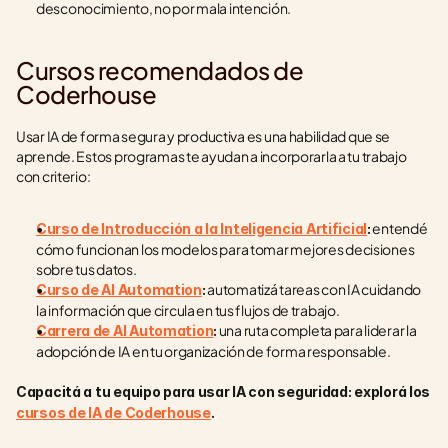
desconocimiento, no por mala intención.
Cursos recomendados de 
Coderhouse
Usar IA de forma segura y productiva es una habilidad que se 
aprende. Estos programas te ayudan a incorporarla a tu trabajo 
con criterio:
 entendé 
Curso de Introducción a la Inteligencia Artificial
:
cómo funcionan los modelos para tomar mejores decisiones 
sobre tus datos.
 automatizá tareas con IA cuidando 
Curso de AI Automation
:
la información que circula en tus flujos de trabajo.
 una ruta completa para liderar la 
Carrera de AI Automation
:
adopción de IA en tu organización de forma responsable.
Capacitá a tu equipo para usar IA con seguridad: explorá los 
cursos de IA de Coderhouse
.