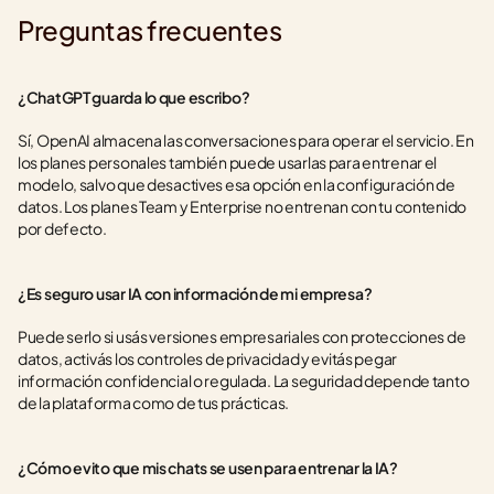
Preguntas frecuentes
¿ChatGPT guarda lo que escribo?
Sí, OpenAI almacena las conversaciones para operar el servicio. En 
los planes personales también puede usarlas para entrenar el 
modelo, salvo que desactives esa opción en la configuración de 
datos. Los planes Team y Enterprise no entrenan con tu contenido 
por defecto.
¿Es seguro usar IA con información de mi empresa?
Puede serlo si usás versiones empresariales con protecciones de 
datos, activás los controles de privacidad y evitás pegar 
información confidencial o regulada. La seguridad depende tanto 
de la plataforma como de tus prácticas.
¿Cómo evito que mis chats se usen para entrenar la IA?