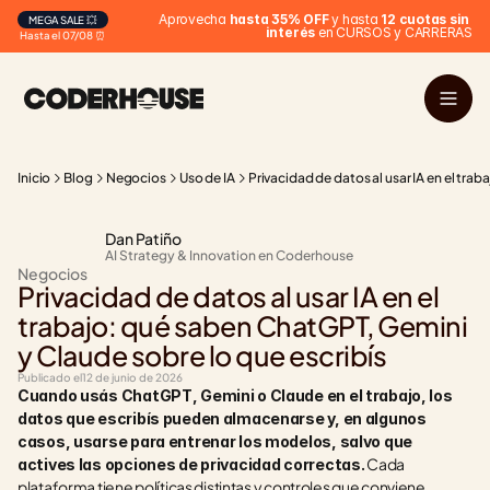
 Aprovecha 
hasta 35% OFF
 y hasta 
12 cuotas sin 
MEGA SALE 💥
interés
 en CURSOS y CARRERAS
Hasta el 07/08 ⏰
Inicio
Blog
Negocios
Uso de IA
Privacidad de datos al usar IA en el tra
Dan Patiño
AI Strategy & Innovation en Coderhouse
Negocios
Privacidad de datos al usar IA en el 
trabajo: qué saben ChatGPT, Gemini 
y Claude sobre lo que escribís
Publicado el
12 de junio de 2026
Cuando usás ChatGPT, Gemini o Claude en el trabajo, los 
datos que escribís pueden almacenarse y, en algunos 
casos, usarse para entrenar los modelos, salvo que 
 Cada 
actives las opciones de privacidad correctas.
plataforma tiene políticas distintas y controles que conviene 