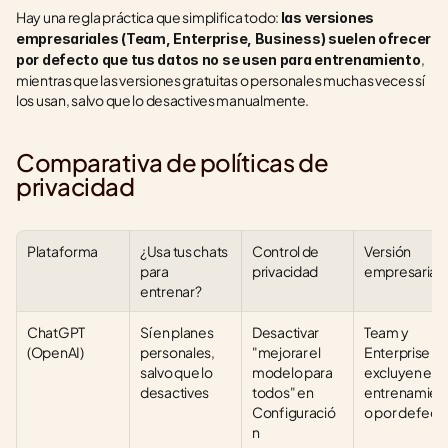
Hay una regla práctica que simplifica todo: 
las versiones 
empresariales (Team, Enterprise, Business) suelen ofrecer 
, 
por defecto que tus datos no se usen para entrenamiento
mientras que las versiones gratuitas o personales muchas veces sí 
los usan, salvo que lo desactives manualmente.
Comparativa de políticas de 
privacidad
Plataforma
¿Usa tus chats 
Control de 
Versión 
para 
privacidad
empresarial
entrenar?
ChatGPT 
Sí en planes 
Desactivar 
Team y 
(OpenAI)
personales, 
"mejorar el 
Enterprise 
salvo que lo 
modelo para 
excluyen el 
desactives
todos" en 
entrenamien
Configuració
o por defect
n