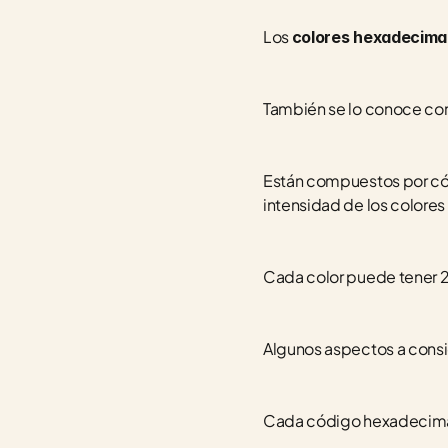
Los 
colores hexadecima
También se lo conoce co
Están compuestos por cód
intensidad de los colores
Cada color puede tener 2
Algunos aspectos a consi
Cada código hexadecimal t