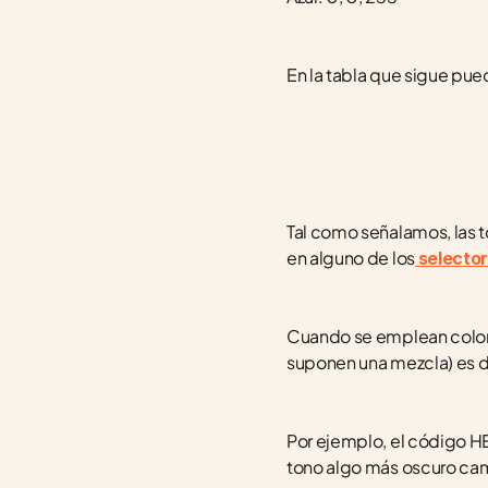
En la tabla que sigue pue
Tal como señalamos, las 
en alguno de los
selector
Cuando se emplean colores
suponen una mezcla) es 
Por ejemplo, el código H
tono algo más oscuro ca