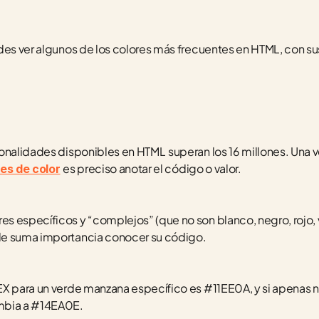
des ver algunos de los colores más frecuentes en HTML, con su
tonalidades disponibles en HTML
superan los 16 millones. Una v
es preciso anotar el código o valor.
es de color
 específicos y “complejos” (que no son blanco, negro, rojo, ve
de suma importancia conocer su código.
EX para un verde manzana específico es #11EE0A, y si apenas 
mbia a #14EA0E.