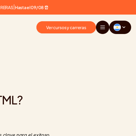
RRERAS
|
Hasta el 09/08 ⏰
Ver cursos y carreras
HTML?
clave para el exitoso 