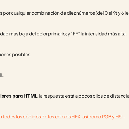
r cualquier combinación de diez números (del 0 al 9) y 6 letras
dad más baja del color primario; y “FF” la intensidad más alta.
ones posibles.  
ML
, la respuesta está a pocos clics de distancia
olores para HTML
n todos los códigos de los colores HEX, así como RGB y HSL
. 