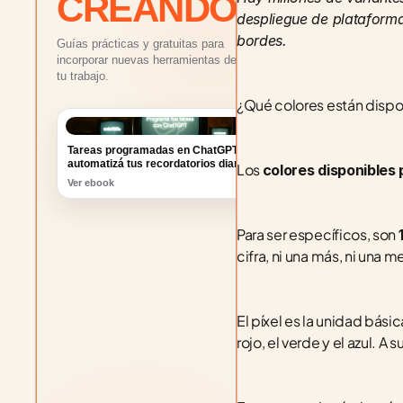
CREANDO
despliegue de plataformas
bordes.
Guías prácticas y gratuitas para
incorporar nuevas herramientas de IA a
tu trabajo.
¿Qué colores están dispo
Tareas programadas en ChatGPT:
automatizá tus recordatorios diarios
Ver ebook
Los 
colores disponibles
Para ser específicos, son 
cifra, ni una más, ni una
El píxel es la unidad bá
rojo, el verde y el azul. 