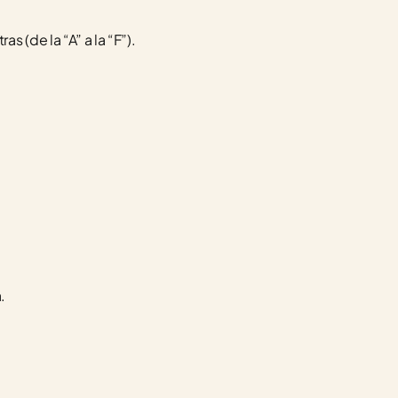
 (de la “A” a la “F”).
.