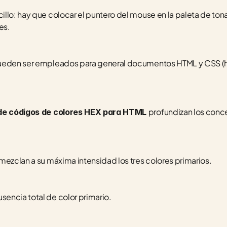
llo: hay que colocar el puntero del mouse en la paleta de tona
es.
ueden ser empleados para general documentos HTML y CSS (hoj
profundizan los conce
de códigos de colores HEX para HTML 
mezclan a su máxima intensidad los tres colores primarios.
encia total de color primario.