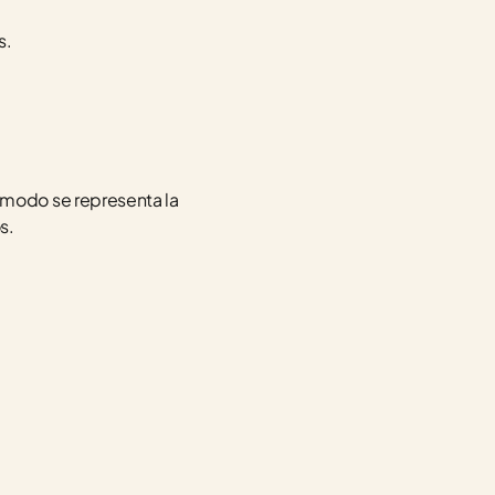
s.
modo se representa la 
s.