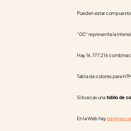
Pueden estar compuestos po
“00” representa la intensi
Hay 16.777.216 combinaci
Tabla de colores para HT
Si buscas una 
tabla de c
En la Web hay
 páginas co