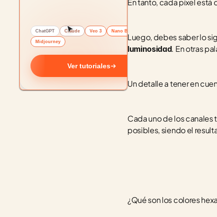
En tanto, cada píxel está 
ChatGPT
Claude
Veo 3
Nano Banana
Luego, debes saber lo si
Midjourney
. En otras p
luminosidad
Ver tutoriales
Un detalle a tener en cue
Cada uno de los canales t
posibles, siendo el resul
¿Qué son los colores he