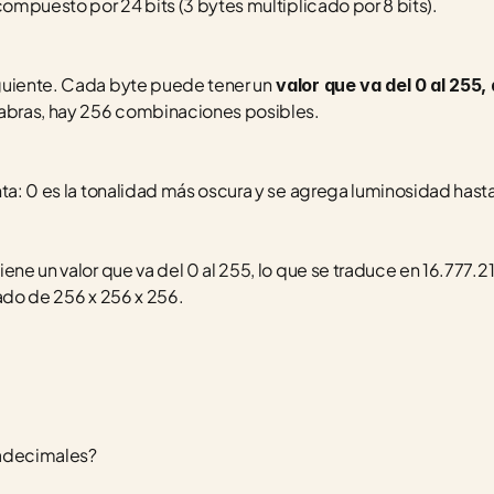
compuesto por 24 bits (3 bytes multiplicado por 8 bits).
guiente. Cada byte puede tener un
 valor que va del 0 al 255,
alabras, hay 256 combinaciones posibles.
nta: 0 es la tonalidad más oscura y se agrega luminosidad hasta
iene un valor que va del 0 al 255, lo que se traduce en 16.777.
tado de 256 x 256 x 256.
xadecimales?