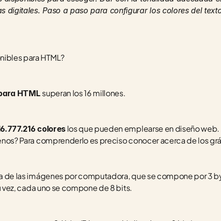
 digitales. Paso a paso para configurar los colores del texto,
nibles para HTML?
superan los 16 millones.
 para HTML 
 los que pueden emplearse en diseño web. ¿
16.777.216 colores
 menos? Para comprenderlo es preciso conocer acerca de los grá
sica de las imágenes por computadora, que se compone por 3 by
A su vez, cada uno se compone de 8 bits.