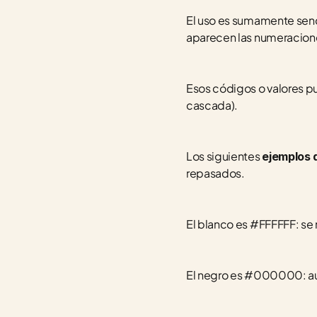
El uso es sumamente senci
aparecen las numeracion
Esos códigos o valores p
cascada).
Los siguientes 
ejemplos 
repasados.
El blanco es #FFFFFF: se 
El negro es #000000: aus