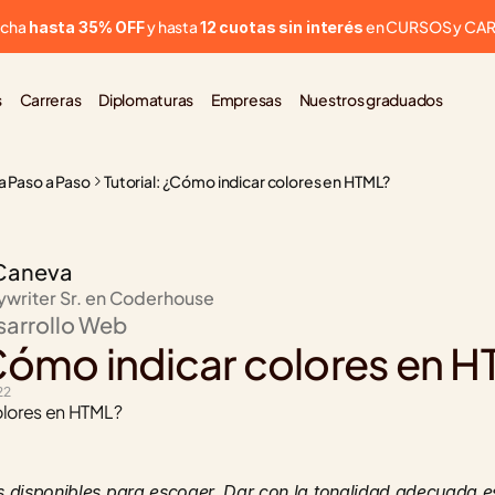
cha 
 y hasta 
 en CURSOS y CA
hasta 35% OFF
12 cuotas sin interés
s
Carreras
Diplomaturas
Empresas
Nuestros graduados
ía Paso a Paso
Tutorial: ¿Cómo indicar colores en HTML?
Caneva
ywriter Sr. en Coderhouse
sarrollo Web
¿Cómo indicar colores en 
22
olores en HTML?
s disponibles para escoger. Dar con la tonalidad adecuada es 