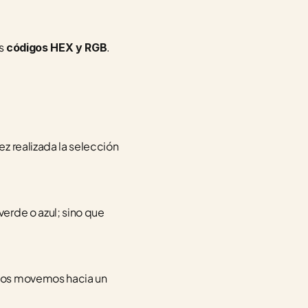
s 
.
códigos HEX y RGB
ez realizada la selección 
rde o azul; sino que 
nos movemos hacia un 