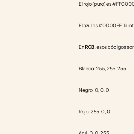
El rojo (puro) es #FF0000:
El azul es #0000FF: la in
En 
, esos códigos son
RGB
Blanco: 255, 255, 255
Negro: 0, 0, 0
Rojo: 255, 0, 0
Azul: 0, 0, 255