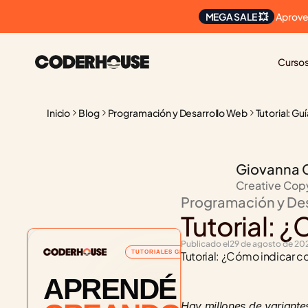
 Aprove
MEGA SALE 💥
Curso
Inicio
Blog
Programación y Desarrollo Web
Tutorial: Gu
Giovanna 
Creative Cop
Programación y De
Tutorial: 
Publicado el
29 de agosto de 20
TUTORIALES GRATUITOS
Tutorial: ¿Cómo indicar c
APRENDÉ
Hay millones de variante