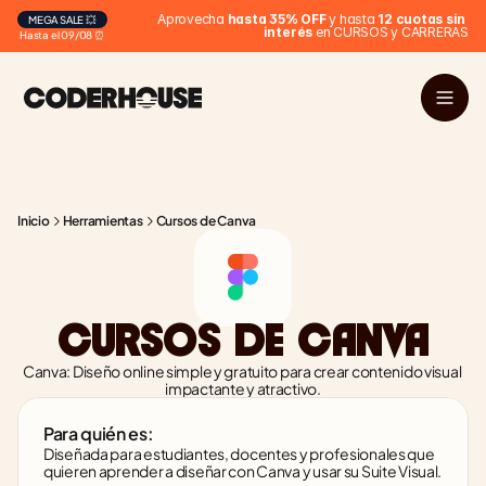
 Aprovecha 
hasta 35% OFF
 y hasta 
12 cuotas sin 
MEGA SALE 💥
interés
 en CURSOS y CARRERAS
Hasta el 09/08 ⏰
Inicio
Herramientas
Cursos de Canva
CURSOS DE CANVA
Canva: Diseño online simple y gratuito para crear contenido visual 
impactante y atractivo.
Para quién es:
Diseñada para estudiantes, docentes y profesionales que 
quieren aprender a diseñar con Canva y usar su Suite Visual.