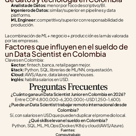
Analista de Datos:
 menor por foco descriptivo/BI.
Ingeniero de Datos:
 similar/superior en pipelines y data 
platforms.
ML Engineer:
 competitivo/superior con responsabilidad de 
producción.
ML + negocio + producción
La combinación de 
 es la más valorada 
por las empresas.
Factores que influyen en el sueldo de 
un Data Scientist en Colombia
Claves en Colombia:
Sector:
 fintech, banca, retail pagan mejor.
Stack:
 Python, SQL, librerías de ML/NN, orquestación.
Cloud:
 AWS/Azure, data lakes/warehouses.
Inglés:
 habilita salarios en USD.
Preguntas Frecuentes
¿Cuánto gana un Data Scientist Junior en Colombia en 2026?
Entre COP 4,800,000–6,200,000 (~USD 1,250–1,600).
¿Puede un Data Scientist trabajar remoto internacional desde 
Colombia?
Sí, con salarios en USD que pueden duplicar el promedio local.
¿Qué skills elevan el sueldo en Colombia?
Python, SQL, ML, MLOps (Docker/K8s) y cloud (AWS/Azure).
Fuentes:
Computrabajo