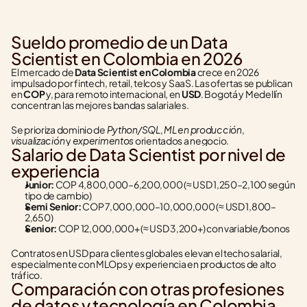
Sueldo promedio de un Data 
Scientist en Colombia en 2026
El mercado de 
Data Scientist en Colombia
 crece en 2026 
impulsado por fintech, retail, telcos y SaaS. Las ofertas se publican 
en 
COP
 y, para remoto internacional, en 
USD
. Bogotá y Medellín 
concentran las mejores bandas salariales.
Python/SQL
ML en producción
Se prioriza dominio de 
, 
, 
visualización
experimentos
 y 
 orientados a negocio.
Salario de Data Scientist por nivel de 
experiencia
Junior:
 COP 4,800,000–6,200,000 (≈ USD 1,250–2,100 según 
tipo de cambio)
Semi Senior:
 COP 7,000,000–10,000,000 (≈ USD 1,800–
2,650)
Senior:
 COP 12,000,000+ (≈ USD 3,200+) con variable/bonos
Contratos en USD para clientes globales elevan el techo salarial, 
especialmente con MLOps y experiencia en productos de alto 
tráfico.
Comparación con otras profesiones 
de datos y tecnología en Colombia