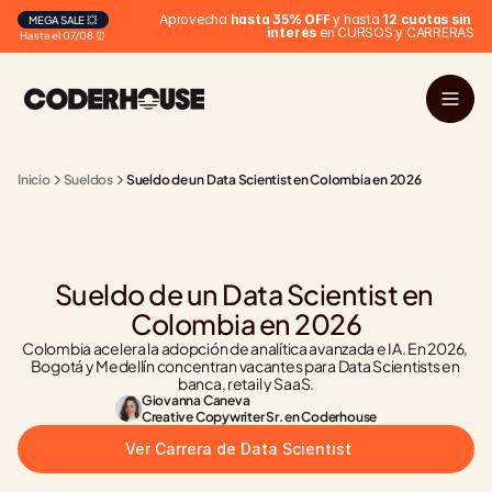
 Aprovecha 
hasta 35% OFF
 y hasta 
12 cuotas sin 
MEGA SALE 💥
interés
 en CURSOS y CARRERAS
Hasta el 07/08 ⏰
Inicio
Sueldos
Sueldo de un Data Scientist en Colombia en 2026
Sueldo de un Data Scientist en 
Colombia en 2026
Colombia acelera la adopción de analítica avanzada e IA. En 2026, 
Bogotá y Medellín concentran vacantes para Data Scientists en 
banca, retail y SaaS.
Giovanna Caneva
Creative Copywriter Sr. en Coderhouse
Ver Carrera de Data Scientist