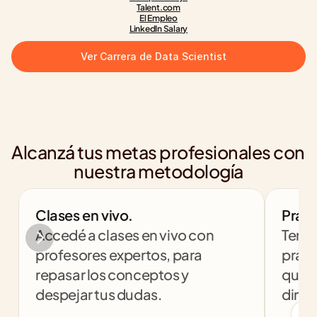
Talent.com
El Empleo
LinkedIn Salary
Ver Carrera de Data Scientist
Alcanzá tus metas profesionales con 
nuestra metodología
Clases en vivo.
Práct
Accedé a clases en vivo con 
Tendr
profesores expertos, para 
práct
repasar los conceptos y 
que t
despejar tus dudas.
dinám