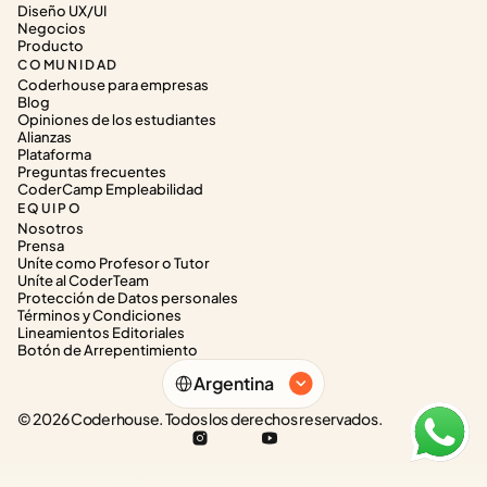
Diseño UX/UI
Negocios
Producto
COMUNIDAD
Coderhouse para empresas
Blog
Opiniones de los estudiantes
Alianzas
Plataforma
Preguntas frecuentes
CoderCamp Empleabilidad
EQUIPO
Nosotros
Prensa
Uníte como Profesor o Tutor
Uníte al CoderTeam
Protección de Datos personales
Términos y Condiciones
Lineamientos Editoriales
Botón de Arrepentimiento
Select Language
Argentina
© 2026 Coderhouse. Todos los derechos reservados.