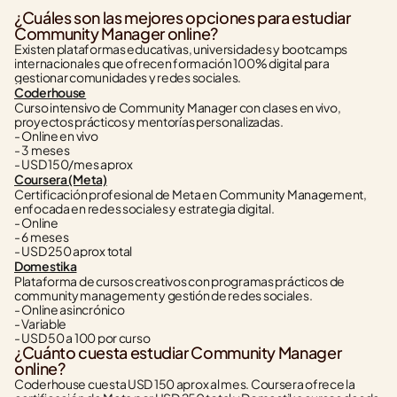
¿Cuáles son las mejores opciones para estudiar 
Community Manager online?
Existen plataformas educativas, universidades y bootcamps 
internacionales que ofrecen formación 100% digital para 
gestionar comunidades y redes sociales.
Coderhouse
Curso intensivo de Community Manager con clases en vivo, 
proyectos prácticos y mentorías personalizadas.
- Online en vivo
- 3 meses
- USD 150/mes aprox
Coursera (Meta)
Certificación profesional de Meta en Community Management, 
enfocada en redes sociales y estrategia digital.
- Online
- 6 meses
- USD 250 aprox total
Domestika
Plataforma de cursos creativos con programas prácticos de 
community management y gestión de redes sociales.
- Online asincrónico
- Variable
- USD 50 a 100 por curso
¿Cuánto cuesta estudiar Community Manager 
online?
Coderhouse cuesta USD 150 aprox al mes. Coursera ofrece la 