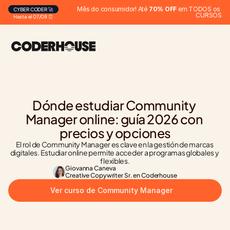
Mês do consumidor! Até 
70% OFF
 em TODOS os 
CYBER CODER 🚀
CURSOS
Hasta el 07/08 ⏰
Dónde estudiar Community 
Manager online: guía 2026 con 
precios y opciones
El rol de Community Manager es clave en la gestión de marcas 
digitales. Estudiar online permite acceder a programas globales y 
flexibles.
Giovanna Caneva
Creative Copywriter Sr. en Coderhouse
Ver curso de Community Manager