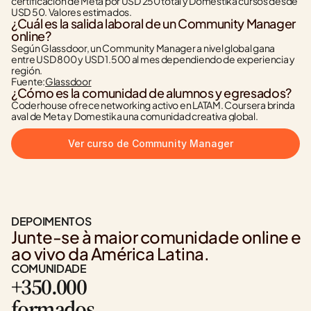
certificación de Meta por USD 250 total y Domestika cursos desde 
USD 50. Valores estimados.
¿Cuál es la salida laboral de un Community Manager 
online?
Según Glassdoor, un Community Manager a nivel global gana 
entre USD 800 y USD 1.500 al mes dependiendo de experiencia y 
región.
Fuente:
Glassdoor
¿Cómo es la comunidad de alumnos y egresados?
Coderhouse ofrece networking activo en LATAM. Coursera brinda 
aval de Meta y Domestika una comunidad creativa global.
Ver curso de Community Manager
DEPOIMENTOS
Junte-se à maior comunidade online e 
ao vivo da América Latina.
COMUNIDADE
+350.000
formados