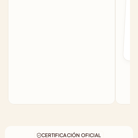
c
f
b
CERTIFICACIÓN OFICIAL