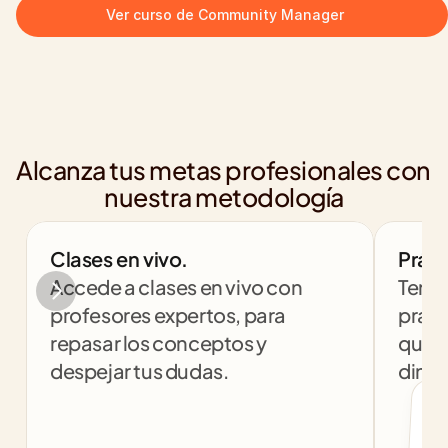
Ver curso de Community Manager
Alcanza tus metas profesionales con 
nuestra metodología
Clases en vivo.
Práct
Accede a clases en vivo con 
Tendr
profesores expertos, para 
práct
repasar los conceptos y 
que t
despejar tus dudas.
dinám
col