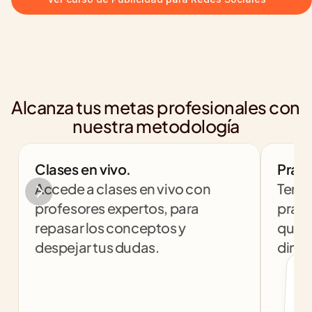
Alcanza tus metas profesionales con 
nuestra metodología
Clases en vivo.
Práct
Accede a clases en vivo con 
Tendr
profesores expertos, para 
práct
repasar los conceptos y 
que t
despejar tus dudas.
dinám
col