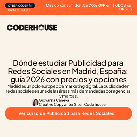
Mês do consumidor! Até 
70% OFF
 em TODOS os 
CYBER CODER 🚀
CURSOS
Hasta el 07/08 ⏰
Dónde estudiar Publicidad para 
Redes Sociales en Madrid, España: 
guía 2026 con precios y opciones
Madrid es un polo europeo de marketing digital. La publicidad en 
redes sociales es una de las áreas más demandadas por agencias 
y marcas.
Giovanna Caneva
Creative Copywriter Sr. en Coderhouse
Ver curso de Publicidad para Redes Sociales