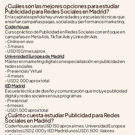
¿Cuáles son las mejores opciones para estudiar 
Publicidad para Redes Sociales en Madrid?
En la capital española hay universidades y escuelas técnicas que 
enseñan campañas pagas, social ads y performance marketing.
Coderhouse
Curso práctico de Publicidad en Redes Sociales con enfoque en 
campañas en Meta Ads, TikTok Ads y LinkedIn Ads.
- Online en vivo
- 3 meses
- USD 150/mes aprox
Universidad Europea de Madrid
Máster en marketing digital con especialización en publicidad en 
redes sociales.
- Presencial / Virtual
- 4 meses
- USD 2.000 aprox total
IED Madrid
Escuela técnica de diseño y comunicación que incluye publicidad 
digital y redes sociales en sus programas.
- Presencial
- 6 meses
- USD 1.500 aprox total
¿Cuánto cuesta estudiar Publicidad para Redes 
Sociales en Madrid?
Coderhouse cuesta USD 150 aprox al mes. Universidad Europea 
ronda los USD 2.000 y IED Madrid unos USD 1.500. Valores 