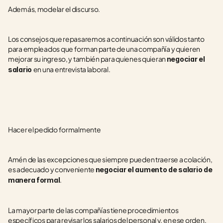
Además, modelar el discurso.  
Los consejos que repasaremos a continuación son válidos tanto 
para empleados que forman parte de una compañía y quieren 
mejorar su ingreso, y también para quienes quieran 
negociar el 
en una entrevista laboral.
salario 
Hacer el pedido formalmente
Amén de las excepciones que siempre pueden traerse a colación, 
es adecuado y conveniente 
negociar el aumento de salario de 
.
manera formal
La mayor parte de las compañías tiene procedimientos 
específicos para revisar los salarios del personal y, en ese orden, 