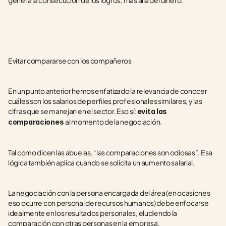
genera la consecución de los logros, más allá del dinero.
Evitar compararse con los compañeros
En un punto anterior hemos enfatizado la relevancia de conocer 
cuáles son los salarios de perfiles profesionales similares, y las 
cifras que se manejan en el sector. Eso sí: 
evita las 
al momento de la negociación.
comparaciones 
Tal como dicen las abuelas, “las comparaciones son odiosas”. Esa 
lógica también aplica cuando se solicita un aumento salarial.
La negociación con la persona encargada del área (en ocasiones 
eso ocurre con personal de recursos humanos) debe enfocarse 
idealmente en los resultados personales, eludiendo la 
comparación con otras personas en la empresa.