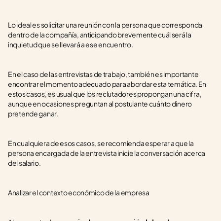
Lo ideal es solicitar una reunión con la persona que corresponda 
dentro de la compañía, anticipando brevemente cuál será la 
inquietud que se llevará a ese encuentro.
En el caso de las entrevistas de trabajo, también es importante 
encontrar el momento adecuado para abordar esta temática. En 
estos casos, es usual que los reclutadores propongan una cifra, 
aunque en ocasiones preguntan al postulante cuánto dinero 
pretende ganar.
En cualquiera de esos casos, se recomienda esperar a que la 
persona encargada de la entrevista inicie la conversación acerca 
del salario.
Analizar el contexto económico de la empresa