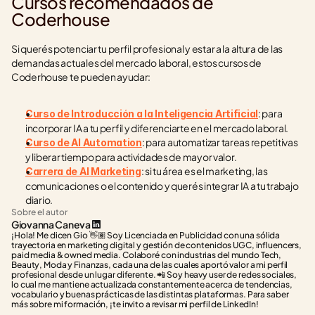
Cursos recomendados de 
Coderhouse
Si querés potenciar tu perfil profesional y estar a la altura de las 
demandas actuales del mercado laboral, estos cursos de 
Coderhouse te pueden ayudar:
: para 
Curso de Introducción a la Inteligencia Artificial
incorporar IA a tu perfil y diferenciarte en el mercado laboral.
: para automatizar tareas repetitivas 
Curso de AI Automation
y liberar tiempo para actividades de mayor valor.
: si tu área es el marketing, las 
Carrera de AI Marketing
comunicaciones o el contenido y querés integrar IA a tu trabajo 
diario.
Sobre el autor
Giovanna Caneva
¡Hola! Me dicen Gio 👋🏽 Soy Licenciada en Publicidad con una sólida 
trayectoria en marketing digital y gestión de contenidos UGC, influencers, 
paid media & owned media. Colaboré con industrias del mundo Tech, 
Beauty, Moda y Finanzas, cada una de las cuales aportó valor a mi perfil 
profesional desde un lugar diferente. 📲 Soy heavy user de redes sociales, 
lo cual me mantiene actualizada constantemente acerca de tendencias, 
vocabulario y buenas prácticas de las distintas plataformas. Para saber 
más sobre mi formación, ¡te invito a revisar mi perfil de LinkedIn!