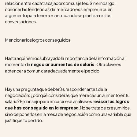
relación entre cada trabajador con sus jefes. Sin embargo, 
conocer las tendencias del mercado es siempre un buen 
argumento para tener a mano cuando se plantean estas 
conversaciones.
Mencionar los logros conseguidos
Hasta aquí hemos subrayado la importancia de la información al 
momento de 
. Otra clave es 
negociar aumentos de salario
aprender a comunicar adecuadamente el pedido.
Hay una pregunta que deberías responder antes de la 
negociación: ¿por qué consideras que mereces un aumento en tu 
salario? El consejo para encarar ese análisis es 
revisar los logros 
.No se trata de presumirlos, 
que has conseguido en la empresa
sino de ponerlos en la mesa de negociación como una variable que 
justifique tu pedido.