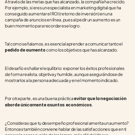
A través de las metas que has alcanzado, la compañía ha crecido. 
Por ejemplo, si eres un especialista en marketing digital que ha 
conseguido aumentar el ROI (retorno de inversión) en una 
campaña de anuncios en línea, pues al pedir un aumento es un 
buen momento para recordar ese logro.
Tal como señalamos, es esencial aprender a comunicar tanto el 
como los objetivos que has alcanzado.
pedido de aumento 
El desafío es hallar el equilibrio: exponer los éxitos profesionales 
de forma realista, objetiva y humilde, aunque asegurándose de 
mostrarlos a la persona adecuada y en el momento indicado.
Por otra parte, es una buena práctica 
evitar que la negociación 
.
aborde únicamente asuntos económicos
¿Consideras que tu desempeño profesional amerita un aumento? 
Entonces también conviene hablar de las satisfacciones que en ti 