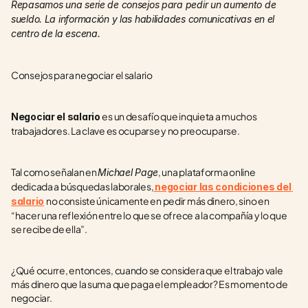
Repasamos una serie de consejos para pedir un aumento de 
sueldo. La información y las habilidades comunicativas en el 
centro de la escena.
Consejos para negociar el salario
es un desafío que inquieta a muchos 
Negociar el salario 
trabajadores. La clave es ocuparse y no preocuparse.
Tal como señalan en 
, una plataforma online 
Michael Page
dedicada a búsquedas laborales,
negociar las condiciones del 
no consiste únicamente en pedir más dinero, sino en 
salario
“hacer una reflexión entre lo que se ofrece a la compañía y lo que 
se recibe de ella”.
¿Qué ocurre, entonces, cuando se considera que el trabajo vale 
más dinero que la suma que paga el empleador? Es momento de 
negociar.