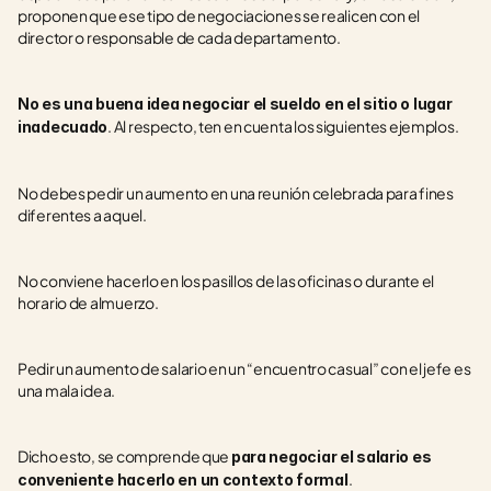
proponen que ese tipo de negociaciones se realicen con el 
director o responsable de cada departamento.
No es una buena idea negociar el sueldo en el sitio o lugar 
. Al respecto, ten en cuenta los siguientes ejemplos.
inadecuado
No debes pedir un aumento en una reunión celebrada para fines 
diferentes a aquel.
No conviene hacerlo en los pasillos de las oficinas o durante el 
horario de almuerzo.
Pedir un aumento de salario en un “encuentro casual” con el jefe es 
una mala idea.
Dicho esto, se comprende que 
para negociar el salario es 
.
conveniente hacerlo en un contexto formal