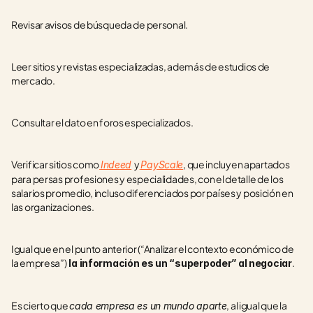
Revisar avisos de búsqueda de personal.
Leer sitios y revistas especializadas, además de estudios de 
mercado.
Consultar el dato en foros especializados.
Verificar sitios como
y
, que incluyen apartados 
Indeed
PayScale
para persas profesiones y especialidades, con el detalle de los 
salarios promedio, incluso diferenciados por países y posición en 
las organizaciones.
Igual que en el punto anterior (“Analizar el contexto económico de 
la empresa”)
.
 la información es un “superpoder” al negociar
Es cierto que 
, al igual que la 
cada empresa es un mundo aparte