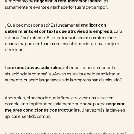
Al momento de 
es 
negociar la remuneración laboral 
sumamente relevante evitar hacerlo “fuera de tiempo”.
¿Qué decimos con eso? Es fundamental 
analizar con 
, para 
detenimiento el contexto que atraviesa la empresa
evitar un “no” rotundo. El secreto es observar con atención el 
panorama para, en función de esa información, tomar mejores 
decisiones.
Las 
 deben ser coherentes con la 
expectativas salariales
situación de la compañía. ¿Acaso es una buena idea solicitar un 
aumento, cuando las ganancias de la empresa han disminuido?
Ahora bien, el hecho de que la firma atraviese una situación 
compleja no implica necesariamente que no se pueda 
negociar 
. Una vez más, la clave es 
mejores condiciones contractuales
aplicar el sentido común.