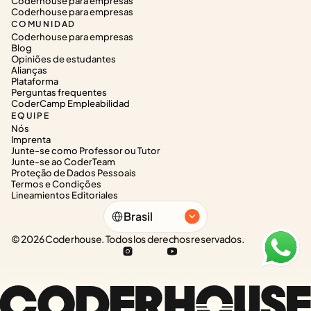
Coderhouse para empresas
Coderhouse para empresas
COMUNIDAD
Coderhouse para empresas
Blog
Opiniões de estudantes
Alianças
Plataforma
Perguntas frequentes
CoderCamp Empleabilidad
EQUIPE
Nós
Imprenta
Junte-se como Professor ou Tutor
Junte-se ao CoderTeam
Proteção de Dados Pessoais
Termos e Condições
Lineamientos Editoriales
Select Language
Brasil
© 2026 Coderhouse. Todos los derechos reservados.