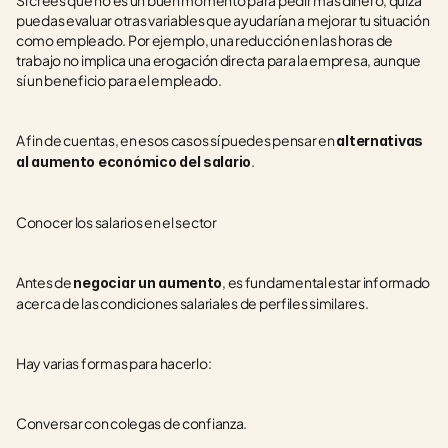
Si crees que no es un buen momento para pedir más dinero, quizá 
puedas evaluar otras variables que ayudarían a mejorar tu situación 
como empleado. Por ejemplo, una reducción en las horas de 
trabajo no implica una erogación directa para la empresa, aunque 
sí un beneficio para el empleado.
A fin de cuentas, en esos casos sí puedes pensar en 
alternativas 
.
al aumento económico del salario
Conocer los salarios en el sector
Antes de 
, es fundamental estar informado 
negociar un aumento
acerca de las condiciones salariales de perfiles similares.
Hay varias formas para hacerlo:
Conversar con colegas de confianza.