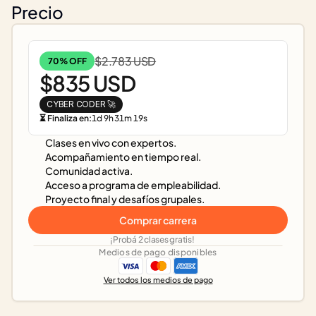
Precio
$2.783 USD
70% OFF
$835 USD
CYBER CODER 🚀
⏳ Finaliza en:
1
d
9
h
31
m
19
s
Clases en vivo con expertos.
Acompañamiento en tiempo real.
Comunidad activa.
Acceso a programa de empleabilidad.
Proyecto final y desafíos grupales.
Comprar carrera
¡Probá 2 clases gratis!
Medios de pago disponibles
Ver todos los medios de pago