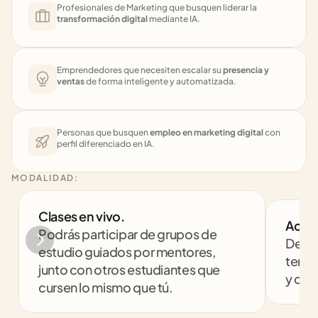
Profesionales de Marketing que busquen liderar la 
transformación digital
 mediante IA.
Emprendedores que necesiten escalar su 
presencia y 
ventas
 de forma inteligente y automatizada.
Personas que busquen 
empleo en marketing digital
 con 
perfil diferenciado en IA.
MODALIDAD:
Clases en vivo. 
Acom
Podrás participar de grupos de 
Despe
estudio guiados por mentores, 
tenga
junto con otros estudiantes que 
y com
cursen lo mismo que tú.