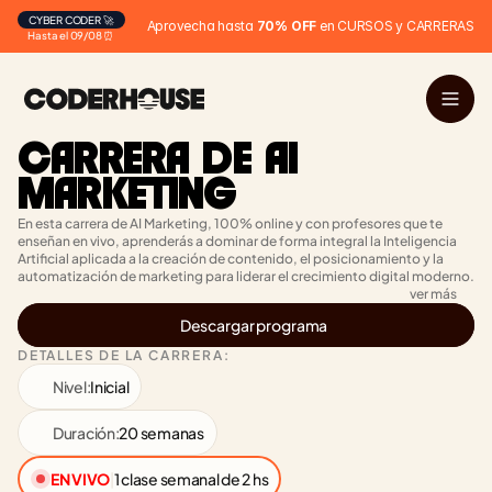
CYBER CODER 🚀
Aprovecha hasta 
70% OFF
 en CURSOS y CARRERAS
Hasta el 09/08 ⏰
CARRERA DE AI 
MARKETING
En esta carrera de AI Marketing, 100% online y con profesores que te 
enseñan en vivo, aprenderás a dominar de forma integral la Inteligencia 
Artificial aplicada a la creación de contenido, el posicionamiento y la 
automatización de marketing para liderar el crecimiento digital moderno.
ver más
Descargar programa
DETALLES DE LA CARRERA:
Nivel:
Inicial
Duración:
20 semanas
EN VIVO
|
1 clase semanal de 2 hs