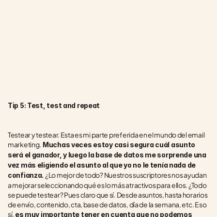
Tip 5: Test, test and repeat
Testear y testear. Esta es mi parte preferida en el mundo del email 
marketing.
 Muchas veces estoy casi segura cuál asunto 
será el ganador, y luego la base de datos me sorprende una 
vez más eligiendo el asunto al que yo no le tenía nada de 
¿Lo mejor de todo? Nuestros suscriptores nos ayudan 
confianza. 
a mejorar seleccionando qué es lo más atractivos para ellos. ¿Todo 
se puede testear? Pues claro que sí. Desde asuntos, hasta horarios 
de envío, contenido, cta, base de datos, día de la semana, etc. Eso 
sí, 
es muy importante tener en cuenta que no podemos 