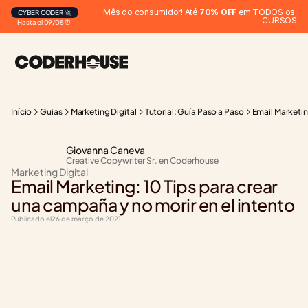
Mês do consumidor! Até 
70% OFF
 em TODOS os 
CYBER CODER 🚀
CURSOS
Hasta el 09/08 ⏰
Início
Guias
Marketing Digital
Tutorial: Guía Paso a Paso
Email Marketin
Giovanna Caneva
Creative Copywriter Sr. en Coderhouse
Marketing Digital
Email Marketing: 10 Tips para crear 
una campaña y no morir en el intento
Publicado el
26 de março de 2021