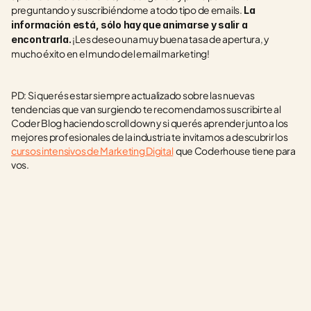
preguntando y suscribiéndome a todo tipo de emails.
 La 
información está, sólo hay que animarse y salir a 
 ¡Les deseo una muy buena tasa de apertura, y 
encontrarla.
mucho éxito en el mundo del email marketing!
PD: Si querés estar siempre actualizado sobre las nuevas 
tendencias que van surgiendo te recomendamos suscribirte al 
Coder Blog haciendo scroll down y si querés aprender junto a los 
mejores profesionales de la industria te invitamos a descubrir los 
cursos intensivos de Marketing Digital
  que Coderhouse tiene para 
vos.