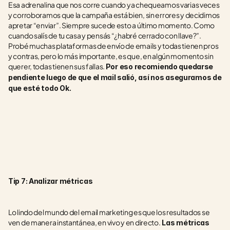
Esa adrenalina que nos corre cuando ya chequeamos varias veces 
y corroboramos que la campaña está bien, sin errores y decidimos 
apretar “enviar”. Siempre sucede esto a último momento. Como 
cuando salís de tu casa y pensás “¿habré cerrado con llave?”. 
Probé muchas plataformas de envío de emails y todas tienen pros 
y contras, pero lo más importante, es que, en algún momento sin 
querer, todas tienen sus fallas. 
Por eso recomiendo quedarse 
pendiente luego de que el mail salió, así nos aseguramos de 
que esté todo Ok. 
Tip 7: Analizar métricas
Lo lindo del mundo del email marketing es que los resultados se 
ven de manera instantánea, en vivo y en directo.
 Las métricas 