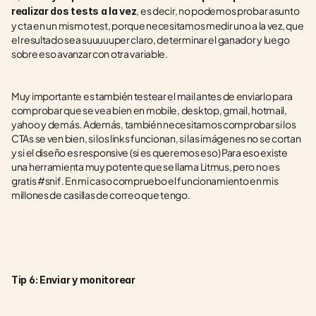
, es decir, no podemos probar asunto 
realizar dos tests a la vez
y cta en un mismo test, porque necesitamos medir uno a la vez, que 
el resultado sea suuuuuper claro, determinar el ganador y luego 
sobre eso avanzar con otra variable.
Muy importante es también testear el mail antes de enviarlo para 
comprobar que se vea bien en mobile, desktop, gmail, hotmail, 
yahoo y demás. Además, también necesitamos comprobar si los 
CTAs se ven bien, si los links funcionan, si las imágenes no se cortan 
y si el diseño es responsive (si es queremos eso) Para eso existe 
una herramienta muy potente que se llama Litmus, pero no es 
gratis #snif. En mi caso compruebo el funcionamiento en mis 
millones de casillas de correo que tengo. 
Tip 6: Enviar y monitorear