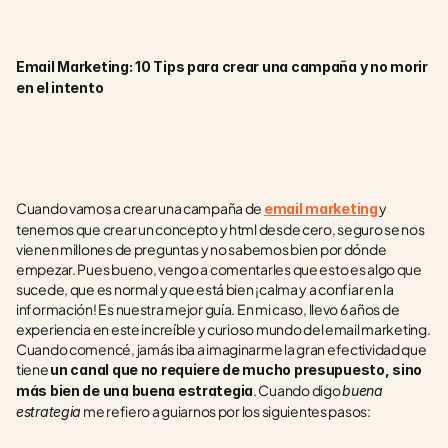
Email Marketing: 10 Tips para crear una campaña y no morir 
en el intento
Cuando vamos a crear una campaña de 
 y 
email marketing
tenemos que crear un concepto y html desde cero, seguro se nos 
vienen millones de preguntas y no sabemos bien por dónde 
empezar. Pues bueno, vengo a comentarles que esto es algo que 
sucede, que es normal y que está bien ¡calma y a confiar en la 
información! Es nuestra mejor guía. En mi caso, llevo 6 años de 
experiencia en este increíble y curioso mundo del email marketing. 
Cuando comencé, jamás iba a imaginarme la gran efectividad que 
tiene 
un canal que no requiere de mucho presupuesto, sino 
. Cuando digo 
más bien de una buena estrategia
buena 
 me refiero a guiarnos por los siguientes pasos: 
estrategia