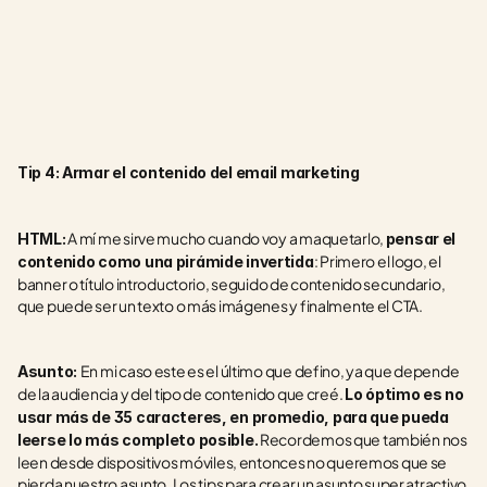
Tip 4: Armar el contenido del email marketing
 A mí me sirve mucho cuando voy a maquetarlo, 
HTML:
pensar el 
: Primero el logo, el 
contenido como una pirámide invertida
banner o título introductorio, seguido de contenido secundario, 
que puede ser un texto o más imágenes y finalmente el CTA.
En mi caso este es el último que defino, ya que depende 
Asunto: 
de la audiencia y del tipo de contenido que creé. 
Lo óptimo es no 
usar más de 35 caracteres, en promedio, para que pueda 
 Recordemos que también nos 
leerse lo más completo posible.
leen desde dispositivos móviles, entonces no queremos que se 
pierda nuestro asunto. Los tips para crear un asunto super atractivo 