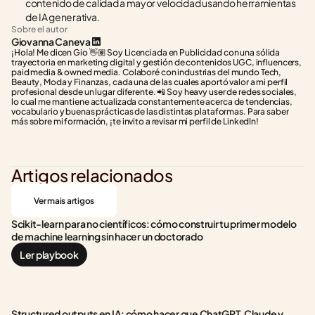
contenido de calidad a mayor velocidad usando herramientas 
de IA generativa.
Sobre el autor
Giovanna Caneva
¡Hola! Me dicen Gio 👋🏽 Soy Licenciada en Publicidad con una sólida 
trayectoria en marketing digital y gestión de contenidos UGC, influencers, 
paid media & owned media. Colaboré con industrias del mundo Tech, 
Beauty, Moda y Finanzas, cada una de las cuales aportó valor a mi perfil 
profesional desde un lugar diferente. 📲 Soy heavy user de redes sociales, 
lo cual me mantiene actualizada constantemente acerca de tendencias, 
vocabulario y buenas prácticas de las distintas plataformas. Para saber 
más sobre mi formación, ¡te invito a revisar mi perfil de LinkedIn!
Artigos relacionados
Ver mais artigos
Scikit-learn para no científicos: cómo construir tu primer modelo 
de machine learning sin hacer un doctorado
Ler playbook
Structured outputs en IA: cómo hacer que ChatGPT, Claude y 