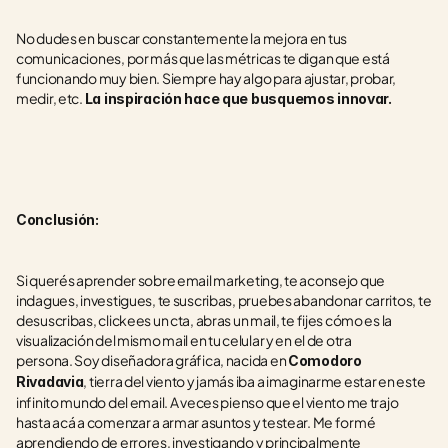
No dudes en buscar constantemente la mejora en tus 
comunicaciones, por más que las métricas te digan que está 
funcionando muy bien. Siempre hay algo para ajustar, probar, 
medir, etc. 
La inspiración hace que busquemos innovar.
Conclusión:
Si querés aprender sobre email marketing, te aconsejo que 
indagues, investigues, te suscribas, pruebes abandonar carritos, te 
desuscribas, clickees un cta, abras un mail, te fijes cómo es la 
visualización del mismo mail en tu celular y en el de otra 
persona. Soy diseñadora gráfica, nacida en 
Comodoro 
, tierra del viento y jamás iba a imaginarme estar en este 
Rivadavia
infinito mundo del email. A veces pienso que el viento me trajo 
hasta acá a comenzar a armar asuntos y testear. Me formé 
aprendiendo de errores, investigando y principalmente 