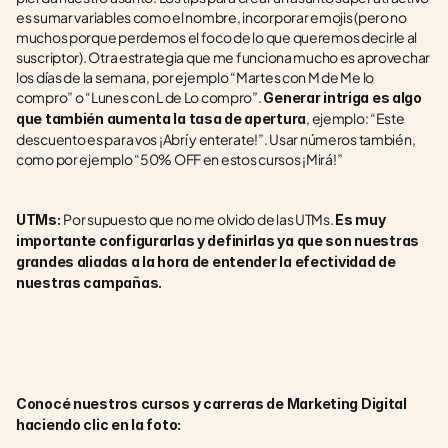
es sumar variables como el nombre, incorporar emojis (pero no 
muchos porque perdemos el foco de lo que queremos decirle al 
suscriptor). Otra estrategia que me funciona mucho es aprovechar 
los días de la semana, por ejemplo “Martes con M de Me lo 
compro” o “Lunes con L de Lo compro”. 
Generar intriga es algo 
, ejemplo: “Este 
que también aumenta la tasa de apertura
descuento es para vos ¡Abrí y enterate!”. Usar números también, 
como por ejemplo “50% OFF en estos cursos ¡Mirá!”
Por supuesto que no me olvido de las UTMs. 
UTMs: 
Es muy 
importante configurarlas y definirlas ya que son nuestras 
grandes aliadas a la hora de entender la efectividad de 
nuestras campañas. 
Conocé nuestros cursos y carreras de Marketing Digital 
haciendo clic en la foto: