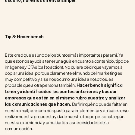
usuario, haremos un envío simple.
Tip 3: Hacer bench
Este creo que es uno de los puntos más importantes para mí. Ya 
que esto nos ayuda a tener una guía en cuanto a contenido, tipo de 
imágenes y CTAs (call to action). No quiere decir que vayamos a 
copiar una idea, porque claramente el mundo del marketing es 
muy competitivo y si se nos ocurrió una idea a nosotros, es 
probable que a otra persona también. 
Hacer bench significa 
tener ya identificados los puntos anteriores y buscar 
empresas que estén en el mismo rubro nuestro y analizar 
Definir qué no puede faltar en 
las comunicaciones que hacen. 
nuestro mail, qué idea nos gustó para implementar y en base a eso 
realizar nuestra propuesta y darle nuestro toque personal según 
nuestra experiencia y amoldarlo a las necesidades de la 
comunicación.