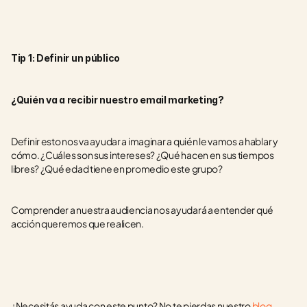
Tip 1: Definir un público 
¿Quién va a recibir nuestro email marketing?
Definir esto nos va ayudar a imaginar a quién le vamos a hablar y 
cómo. ¿Cuáles son sus intereses? ¿Qué hacen en sus tiempos 
libres? ¿Qué edad tiene en promedio este grupo?
Comprender a nuestra audiencia nos ayudará a entender qué 
acción queremos que realicen.
¿Necesitás ayuda con este punto? No te pierdas nuestro 
blog 