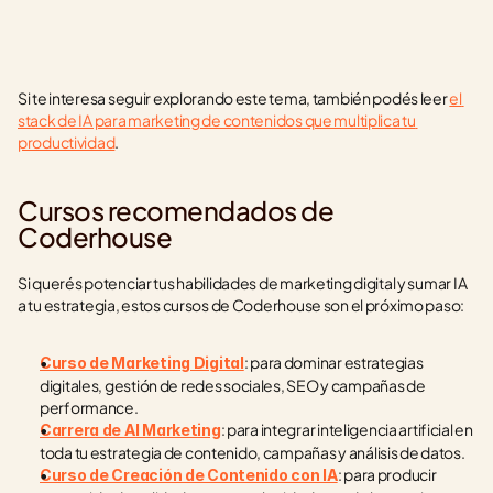
Si te interesa seguir explorando este tema, también podés leer 
el 
stack de IA para marketing de contenidos que multiplica tu 
productividad
.
Cursos recomendados de 
Coderhouse
Si querés potenciar tus habilidades de marketing digital y sumar IA 
a tu estrategia, estos cursos de Coderhouse son el próximo paso:
: para dominar estrategias 
Curso de Marketing Digital
digitales, gestión de redes sociales, SEO y campañas de 
performance.
: para integrar inteligencia artificial en 
Carrera de AI Marketing
toda tu estrategia de contenido, campañas y análisis de datos.
: para producir 
Curso de Creación de Contenido con IA