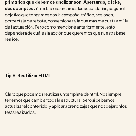
primarias que debemos analizar son: Aperturas, clicks, 
 Y a estas les sumamos las secundarias, según el 
desuscriptos.
objetivo que tengamos con la campaña: tráfico, sesiones, 
porcentaje de rebote, conversiones y la que más me gusta a mí, la 
de facturación. Pero como mencioné anteriormente, esto 
dependerá de cuál es la acción que queremos que nuestra base 
realice. 
Tip 8: Reutilizar HTML
Claro que podemos reutilizar un template de html. No siempre 
tenemos que cambiar toda la estructura, pero sí debemos 
actualizar el contenido, y aplicar aprendizajes que nos dejaron los 
tests realizados. 