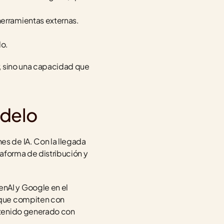
herramientas externas.
lo.
, sino una capacidad que 
odelo
s de IA. Con la llegada 
aforma de distribución y 
nAI y Google en el 
 que compiten con 
ntenido generado con 