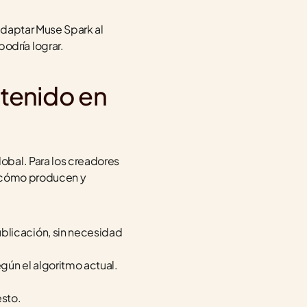
daptar Muse Spark al 
odría lograr.
tenido en 
bal. Para los creadores 
n cómo producen y 
blicación, sin necesidad 
gún el algoritmo actual.
esto.