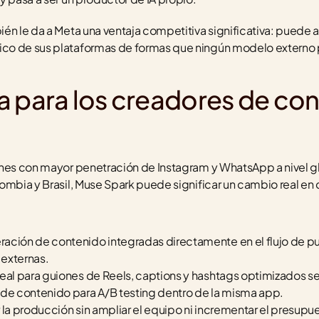
én le da a Meta una ventaja competitiva significativa: puede a
o de sus plataformas de formas que ningún modelo externo p
 para los creadores de con
nes con mayor penetración de Instagram y WhatsApp a nivel glo
ombia y Brasil, Muse Spark puede significar un cambio real e
ación de contenido integradas directamente en el flujo de pu
 externas.
eal para guiones de Reels, captions y hashtags optimizados se
 de contenido para A/B testing dentro de la misma app.
 la producción sin ampliar el equipo ni incrementar el presupu