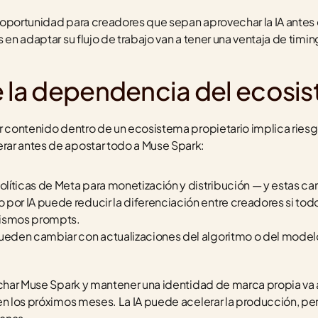
 oportunidad para creadores que sepan aprovechar la IA antes
 en adaptar su flujo de trabajo van a tener una ventaja de timing
de la dependencia del ecosi
r contenido dentro de un ecosistema propietario implica riesgo
ar antes de apostar todo a Muse Spark:
líticas de Meta para monetización y distribución — y estas c
por IA puede reducir la diferenciación entre creadores si todo
mismos prompts.
pueden cambiar con actualizaciones del algoritmo o del modelo
echar Muse Spark y mantener una identidad de marca propia va a 
n los próximos meses. La IA puede acelerar la producción, pero 