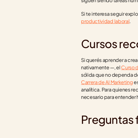
siguen siendo tareas hum
Si te interesa seguir exp
productividad laboral
.
Cursos re
Si querés aprender a crea
nativamente —, el 
Curso d
Carrera de AI Marketing
 e
analítica. Para quienes rec
necesario para entender h
Preguntas 