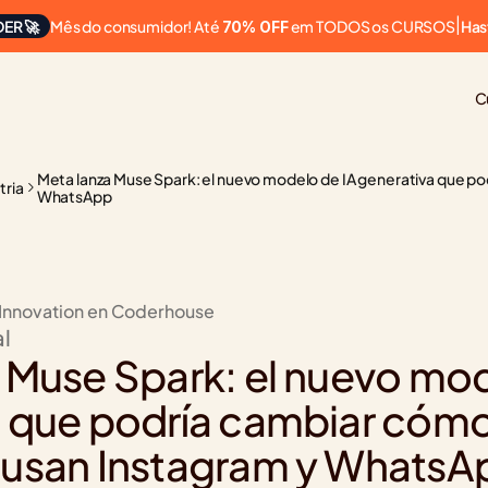
Mês do consumidor! Até 
 em TODOS os CURSOS
ER 🚀
|
Has
70% OFF
C
Meta lanza Muse Spark: el nuevo modelo de IA generativa que po
tria
WhatsApp
 Innovation en Coderhouse
al
 Muse Spark: el nuevo mode
 que podría cambiar cómo 
 usan Instagram y WhatsA