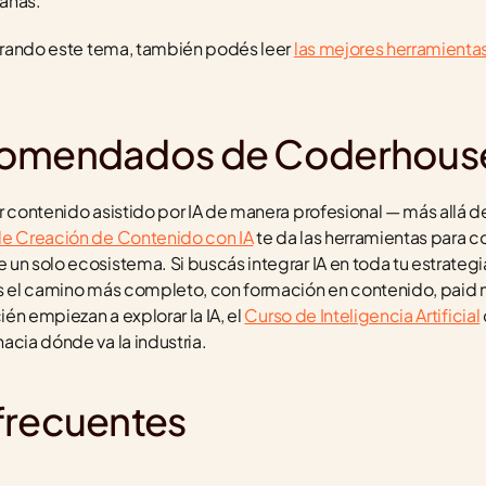
anas.
lorando este tema, también podés leer 
las mejores herramientas 
comendados de Coderhous
r contenido asistido por IA de manera profesional — más allá de
e Creación de Contenido con IA
 te da las herramientas para co
s el camino más completo, con formación en contenido, paid m
ién empiezan a explorar la IA, el 
Curso de Inteligencia Artificial
acia dónde va la industria.
frecuentes