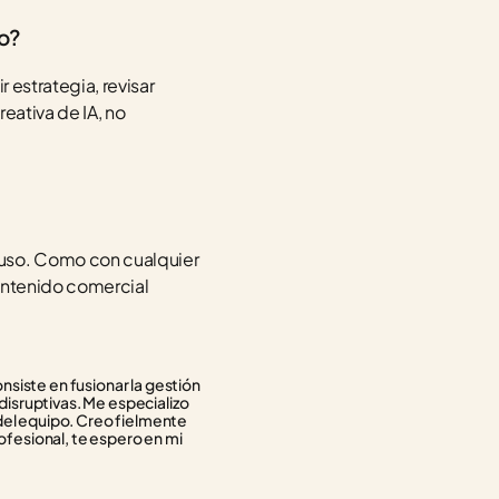
o?
 estrategia, revisar 
eativa de IA, no 
uso. Como con cualquier 
ontenido comercial 
siste en fusionar la gestión 
isruptivas. Me especializo 
del equipo. Creo fielmente 
ofesional, te espero en mi 