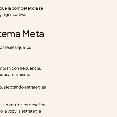
 que la competencia se 
 significativa.
stema Meta
s reales que los 
ambian con frecuencia.
s usan la misma 
, afectando estrategias 
ser uno de los desafíos 
la voz y la estrategia 