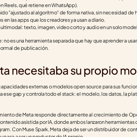
 Reels, qué retiene en WhatsApp).
do "ajustado al algoritmo" de forma nativa, sin necesidad de 
es en las apps que los creadores ya usan a diario.
ltimodal: texto, imagen, video corto y audio en un solo mode
e: no es una herramienta separada que hay que aprender a usar
normal de publicación.
ta necesitaba su propio m
capacidades externas o modelos open source para sus funcione
 ese gap y controla todo el stack: el modelo, los datos, la plat
imiento de Meta responde directamente al crecimiento de Ope
ontenido asistida por IA, donde ambos lanzaron herramientas
gram. Con Muse Spark, Meta deja de ser un distribuidor de co
y pasa a ser un productor de IA propio.