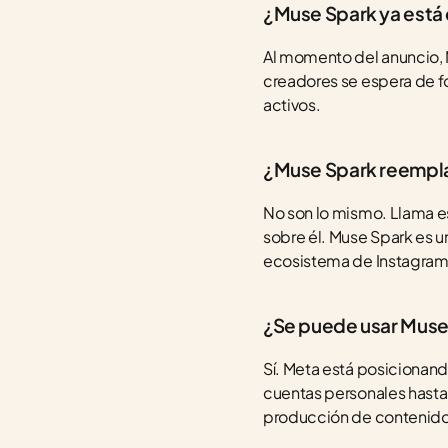
¿Muse Spark ya está 
Al momento del anuncio, 
creadores se espera de f
activos.
¿Muse Spark reempla
No son lo mismo. Llama es
sobre él. Muse Spark es 
ecosistema de Instagra
¿Se puede usar Muse 
Sí. Meta está posicionan
cuentas personales hasta 
producción de contenido 