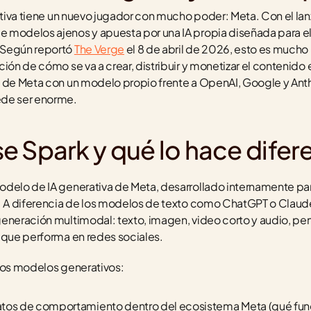
rativa tiene un nuevo jugador con mucho poder: Meta. Con el la
 modelos ajenos y apuesta por una IA propia diseñada para e
Según reportó 
The Verge
 el 8 de abril de 2026, esto es mucho
ción de cómo se va a crear, distribuir y monetizar el contenido
 de Meta con un modelo propio frente a OpenAI, Google y Anthr
ede ser enorme.
e Spark y qué lo hace difer
delo de IA generativa de Meta, desarrollado internamente par
s. A diferencia de los modelos de texto como ChatGPT o Claude
generación multimodal: texto, imagen, video corto y audio, p
 que performa en redes sociales.
tros modelos generativos:
tos de comportamiento dentro del ecosistema Meta (qué func