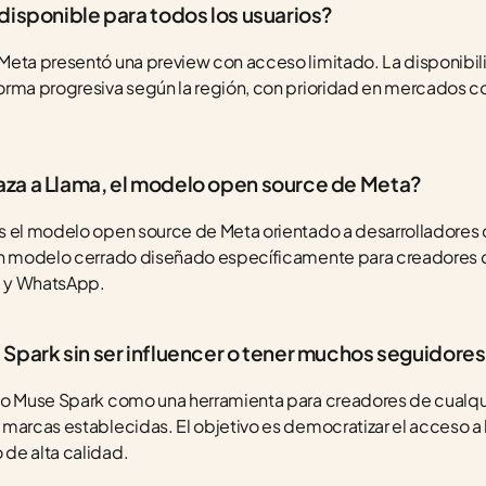
disponible para todos los usuarios?
Meta presentó una preview con acceso limitado. La disponibili
orma progresiva según la región, con prioridad en mercados co
za a Llama, el modelo open source de Meta?
 el modelo open source de Meta orientado a desarrolladores q
un modelo cerrado diseñado específicamente para creadores d
m y WhatsApp.
Spark sin ser influencer o tener muchos seguidore
do Muse Spark como una herramienta para creadores de cualqu
marcas establecidas. El objetivo es democratizar el acceso a 
de alta calidad.