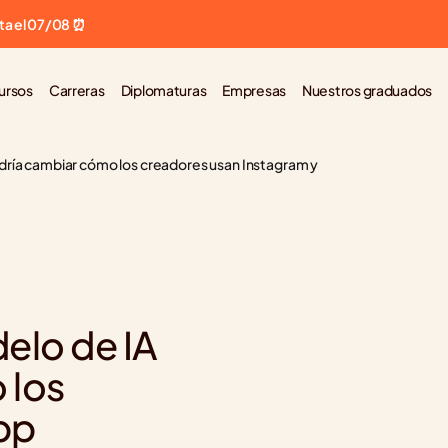
ta el 07/08 ⏰
ursos
Carreras
Diplomaturas
Empresas
Nuestros graduados
dría cambiar cómo los creadores usan Instagram y 
lo de IA 
los 
pp