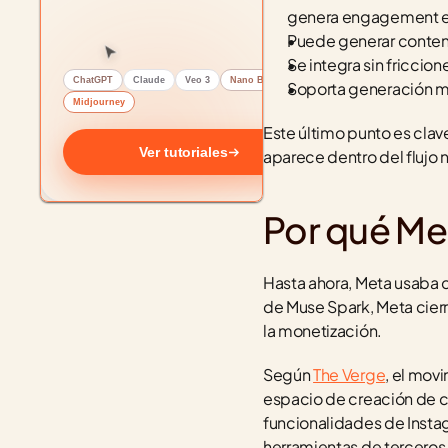
genera engagement en
Puede generar conteni
Se integra sin friccion
ChatGPT
Claude
Veo 3
Nano Banana
Soporta generación mu
Midjourney
Este último punto es clav
Ver tutoriales
aparece dentro del flujo 
Por qué Me
Hasta ahora, Meta usaba 
de Muse Spark, Meta cierra
la monetización.
Según 
The Verge
, el mov
espacio de creación de c
funcionalidades de Insta
herramientas de terceros 