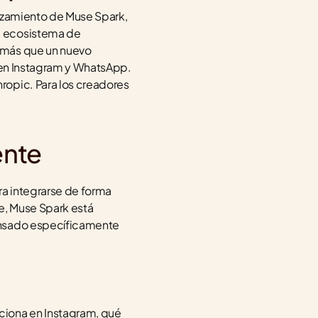
nzamiento de Muse Spark, 
l ecosistema de 
 más que un nuevo 
 en Instagram y WhatsApp. 
opic. Para los creadores 
ente
a integrarse de forma 
, Muse Spark está 
ensado específicamente 
iona en Instagram, qué 