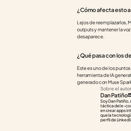
¿Cómo afecta esto a
Lejos de reemplazarlos, Mu
outputs y mantener la voz d
desaparece.
¿Qué pasa con los d
Este es uno de los punto
herramienta de IA generat
generado con Muse Spar
Sobre el auto
Dan Patiño
Soy Dan Patiño, 
táctica del e-co
en crear apps in
que la tecnología
perfil de LinkedI