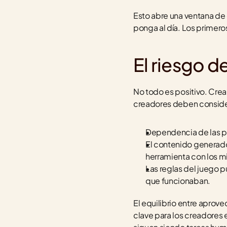
Esto abre una ventana de
ponga al día. Los primeros
El riesgo 
No todo es positivo. Crea
creadores deben consider
Dependencia de las po
El contenido generado 
herramienta con los 
Las reglas del juego 
que funcionaban.
El equilibrio entre aprov
clave para los creadores e