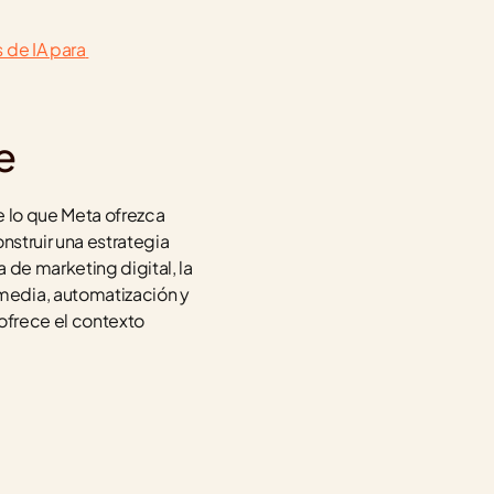
de IA para 
e
 lo que Meta ofrezca 
nstruir una estrategia 
sólida que no dependa de un solo ecosistema. Si buscás integrar IA en toda tu estrategia de marketing digital, la 
edia, automatización y 
 ofrece el contexto 