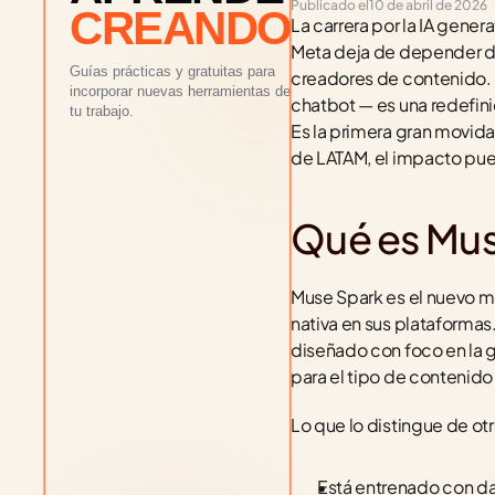
Publicado el
10 de abril de 2026
CREANDO
La carrera por la IA gene
Meta deja de depender de
Guías prácticas y gratuitas para
creadores de contenido. 
incorporar nuevas herramientas de IA a
chatbot — es una redefini
tu trabajo.
Es la primera gran movida
de LATAM, el impacto pu
Efecto café antigravedad: creá una foto
con el líquido suspendido
Qué es Mus
Ver ebook
Muse Spark es el nuevo mo
nativa en sus plataforma
diseñado con foco en la 
para el tipo de contenido
Lo que lo distingue de o
Está entrenado con da