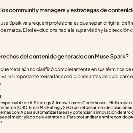
 los community managers y estrategas de contenid
se Spark va a requerir profesionales que sepan dirigirla: definir
e marca. El rol evoluciona hacia la supervisión y la dirección cr
erechos del contenido generado con Muse Spark?
s que Meta aún no clarificó completamente en sus términos de 
iva, es importante revisar las condiciones antes de publicar c
k.
r
responsable de AI Strategy & Innovation en Coderhouse. Mi día a día con
mmerce (CRO, Email Marketing y SEO) con el desarrollo de soluciones d
ternas con IA para automatizar tareas y potenciar la innovación dentro 
 es el mejor aliado de la estrategia. Para profundizar en mi recorrido pr
n.