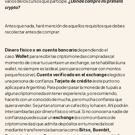
varios de los cursos que participé. 
¿Dónde compro mi primera 
crypto?
Antes que nada, haré mención de aquellos requisitos que debes 
recolectar antes de comprar:
 dependiendo el 
Dinero físico o en cuenta bancaria
caso.
 para recibir las criptomonedas compradas (al 
Wallet
momento de crear tu cuenta en un exchange, se te habilitará una 
wallet, no siempre es la ideal, pero para comenzar con montos 
pequeños sirve).
 elegido o 
Cuenta verificada en el exchange
una persona de confianza.
 (este punto no 
Tarjeta de crédito
aplica para Argentina). Para poder pasar la moneda de tu país a 
alguna criptomoneda sin tener experiencia, yo recomiendo, 
hacerlo con un conocido de mucha, pero mucha confianza que 
quiera vender. Se juntan a tomar un cafecito y lo hacen. Ahí podrán 
intercambiarlas por dinero físico o virtual. Si no conocen a nadie de 
confianza puedes usar un 
 (es como un banco de 
exchange
criptomonedas) que admita depósitos en tu moneda local 
mediante transferencia bancaria como 
Bitso, Buenbit, 