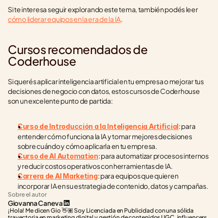
Si te interesa seguir explorando este tema, también podés leer 
cómo liderar equipos en la era de la IA
.
Cursos recomendados de 
Coderhouse
Si querés aplicar inteligencia artificial en tu empresa o mejorar tus 
decisiones de negocio con datos, estos cursos de Coderhouse 
son un excelente punto de partida:
: para 
Curso de Introducción a la Inteligencia Artificial
entender cómo funciona la IA y tomar mejores decisiones 
sobre cuándo y cómo aplicarla en tu empresa.
: para automatizar procesos internos 
Curso de AI Automation
y reducir costos operativos con herramientas de IA.
: para equipos que quieren 
Carrera de AI Marketing
incorporar IA en su estrategia de contenido, datos y campañas.
Sobre el autor
Giovanna Caneva
¡Hola! Me dicen Gio 👋🏽 Soy Licenciada en Publicidad con una sólida 
trayectoria en marketing digital y gestión de contenidos UGC, influencers, 