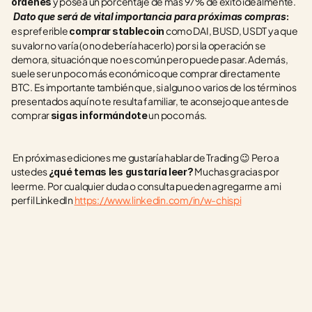
 y posea un porcentaje de más 97% de éxito idealmente. 
órdenes
Dato que será de vital importancia para próximas compras
: 
es preferible 
 como DAI, BUSD, USDT ya que 
comprar
stablecoin
su valor no varía (o no debería hacerlo) por si la operación se 
demora, situación que no es común pero puede pasar. Además, 
suele ser un poco más económico que comprar directamente 
BTC. Es importante también que, si alguno o varios de los términos 
presentados aquí no te resulta familiar, te aconsejo que antes de 
comprar 
 un poco más. 
sigas informándote
 En próximas ediciones me gustaría hablar de Trading 😉 Pero a 
ustedes 
 Muchas gracias por 
¿qué temas les gustaría leer?
leerme. Por cualquier duda o consulta pueden agregarme a mi 
perfil LinkedIn 
https://www.linkedin.com/in/w-chispi