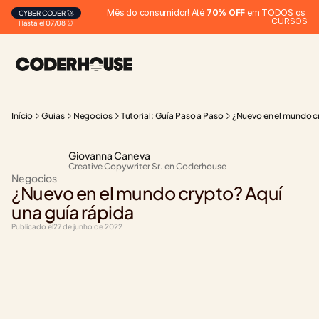
Mês do consumidor! Até 
70% OFF
 em TODOS os 
CYBER CODER 🚀
CURSOS
Hasta el 07/08 ⏰
Início
Guias
Negocios
Tutorial: Guía Paso a Paso
¿Nuevo en el mundo cr
Giovanna Caneva
Creative Copywriter Sr. en Coderhouse
Negocios
¿Nuevo en el mundo crypto? Aquí 
una guía rápida
Publicado el
27 de junho de 2022