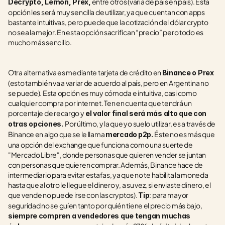
 entre otros (varía de país en país). Esta 
Decrypto, Lemon, Prex,
opción les será muy sencilla de utilizar, ya que cuentan con apps 
bastante intuitivas, pero puede que la cotización del dólar crypto 
no sea la mejor. En esta opción sacrifican “precio” pero todo es 
mucho más sencillo.
Otra alternativa es mediante tarjeta de crédito en 
Binance o Prex 
(esto también va a variar de acuerdo al país, pero en Argentina no 
se puede). Esta opción es muy cómoda e intuitiva, casi como 
cualquier compra por internet. Ten en cuenta que tendrá un 
porcentaje de recargo y
 el valor final será más alto que con 
  Por último, y la que yo suelo utilizar, es a través de 
otras opciones.
Binance en algo que se le llama 
Éste no es más que 
mercado
p2p. 
una opción del exchange que funciona como una suerte de 
"Mercado Libre", donde personas que quieren vender se juntan 
con personas que quieren comprar. Además, Binance hace de 
intermediario para evitar estafas, ya que no te habilita la moneda 
hasta que al otro le llegue el dinero y, a su vez, si enviaste dinero, el 
que vende no puede irse con las cryptos). 
: para mayor 
Tip
seguridad no se guíen tanto por quién tiene el precio más bajo, 
siempre compren a vendedores que tengan muchas 