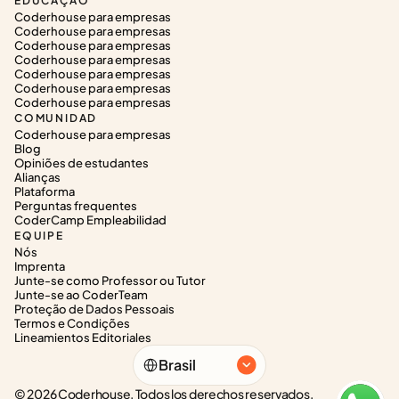
EDUCAÇÃO
Coderhouse para empresas
Coderhouse para empresas
Coderhouse para empresas
Coderhouse para empresas
Coderhouse para empresas
Coderhouse para empresas
Coderhouse para empresas
COMUNIDAD
Coderhouse para empresas
Blog
Opiniões de estudantes
Alianças
Plataforma
Perguntas frequentes
CoderCamp Empleabilidad
EQUIPE
Nós
Imprenta
Junte-se como Professor ou Tutor
Junte-se ao CoderTeam
Proteção de Dados Pessoais
Termos e Condições
Lineamientos Editoriales
Select Language
Brasil
© 2026 Coderhouse. Todos los derechos reservados.