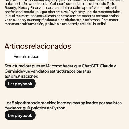
paid media & owned media. Colaboré con industrias del mundo Tech, 
Beauty, Moda y Finanzas, cada una de las cuales aportó valor a mi perfil 
profesional desde un lugar diferente. 📲 Soy heavy user de redes sociales, 
lo cual me mantiene actualizada constantemente acerca de tendencias, 
vocabulario y buenas prácticas de las distintas plataformas. Para saber 
más sobre mi formación, ¡te invito a revisar mi perfil de LinkedIn!
Artigos relacionados
Ver mais artigos
Structured outputs en IA: cómo hacer que ChatGPT, Claude y 
Gemini devuelvan datos estructurados para tus 
automatizaciones
Ler playbook
Los 5 algoritmos de machine learning más aplicados por analistas 
de datos: guía práctica en Python
Ler playbook