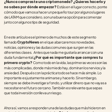
¿Nunca compraste una criptomoneda? ¿Quieres hacerlo y 
Estás en el lugar correcto, ponte 
no sabes por dónde empezar? 
cómodo que vamos a hacer un pequeño tour por algunos lugares 
de LATAM que considero, son una buena opción para comenzar 
junto con algunos tips de seguridad.
En este artículo es el primero de muchos de este segmento 
llamado 
 en el que abarcaremos novedades, 
CryptoNews
noticias, opiniones y las dudas comunes que surgen en las 
diferentes clases.   Antes que nada me gustaría arrancar con una 
duda fundamental 
¿Por qué es importante que compres tu 
Como todo en la vida, las primeras veces son las 
primera crypto? 
más complicadas, donde más miedo hay, dominan los nervios y la 
ansiedad. Después con la práctica todo se hace más simple. Lo 
importante es justamente animarse y hacerlo. Sin embargo, 
siempre se debe investigar a fondo, y utilizar dinero que no vayas a 
necesitar en el futuro cercano. También es relevante que sepas 
que toda inversión conlleva un riesgo. 
Ahora sí, vamos a responder una de las dudas que más hicieron en 