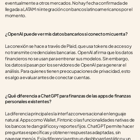
eventualmente a otros mercados. No hay fecha confirmada de 
llegada a LATAM ni integración con bancos latinoamericanos por el 
momento.
¿OpenAI puede ver mis datos bancarios si conecto mi cuenta?
La conexión se hace a través de Plaid, que usa tokens de acceso y 
no transmite credenciales bancarias. OpenAI afirma que los datos 
financieros no se usan para entrenar sus modelos. Sin embargo, 
los datos sí pasan por los servidores de OpenAI para generar el 
análisis. Para quienes tienen preocupaciones de privacidad, esto 
es algo a evaluar antes de conectar cuentas.
¿Qué diferencia a ChatGPT para finanzas de las apps de finanzas 
personales existentes?
La diferencia principal es la interfaz conversacional en lenguaje 
natural. Apps como Wallet, Fintonic o las funcionalidades nativas de 
los bancos te dan gráficos y reportes fijos. ChatGPT permite hacer 
preguntas específicas y obtener respuestas adaptadas, sin 
navegar menús. Es la diferencia entre un dashboard estático y un 