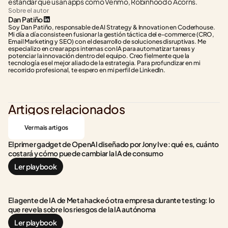
estándar que usan apps como Venmo, Robinhood o Acorns.
Sobre el autor
Dan Patiño
Soy Dan Patiño, responsable de AI Strategy & Innovation en Coderhouse. 
Mi día a día consiste en fusionar la gestión táctica del e-commerce (CRO, 
Email Marketing y SEO) con el desarrollo de soluciones disruptivas. Me 
especializo en crear apps internas con IA para automatizar tareas y 
potenciar la innovación dentro del equipo. Creo fielmente que la 
tecnología es el mejor aliado de la estrategia. Para profundizar en mi 
recorrido profesional, te espero en mi perfil de LinkedIn.
Artigos relacionados
Ver mais artigos
El primer gadget de OpenAI diseñado por Jony Ive: qué es, cuánto 
costará y cómo puede cambiar la IA de consumo
Ler playbook
El agente de IA de Meta hackeó otra empresa durante testing: lo 
que revela sobre los riesgos de la IA autónoma
Ler playbook