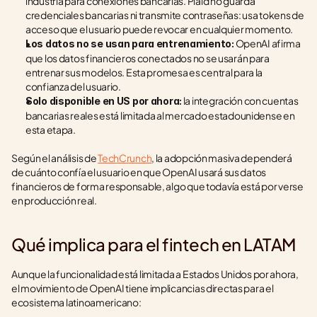
industria para conexiones bancarias. Plaid no guarda 
credenciales bancarias ni transmite contraseñas: usa tokens de 
acceso que el usuario puede revocar en cualquier momento.
 OpenAI afirma 
Los datos no se usan para entrenamiento:
que los datos financieros conectados no se usarán para 
entrenar sus modelos. Esta promesa es central para la 
confianza del usuario.
 la integración con cuentas 
Solo disponible en US por ahora:
bancarias reales está limitada al mercado estadounidense en 
esta etapa.
Según el análisis de 
TechCrunch
, la adopción masiva dependerá 
de cuánto confía el usuario en que OpenAI usará sus datos 
financieros de forma responsable, algo que todavía está por verse 
en producción real.
Qué implica para el fintech en LATAM
Aunque la funcionalidad está limitada a Estados Unidos por ahora, 
el movimiento de OpenAI tiene implicancias directas para el 
ecosistema latinoamericano: