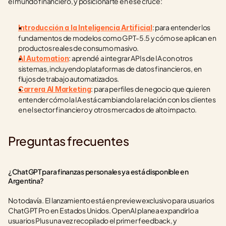
el mundo financiero, y posicionarte en ese cruce:
: para entender los 
Introducción a la Inteligencia Artificial
fundamentos de modelos como GPT-5.5 y cómo se aplican en 
productos reales de consumo masivo.
: aprendé a integrar APIs de IA con otros 
AI Automation
sistemas, incluyendo plataformas de datos financieros, en 
flujos de trabajo automatizados.
: para perfiles de negocio que quieren 
Carrera AI Marketing
entender cómo la IA está cambiando la relación con los clientes 
en el sector financiero y otros mercados de alto impacto.
Preguntas frecuentes
¿ChatGPT para finanzas personales ya está disponible en 
Argentina?
No todavía. El lanzamiento está en preview exclusivo para usuarios 
ChatGPT Pro en Estados Unidos. OpenAI planea expandirlo a 
usuarios Plus una vez recopilado el primer feedback, y 