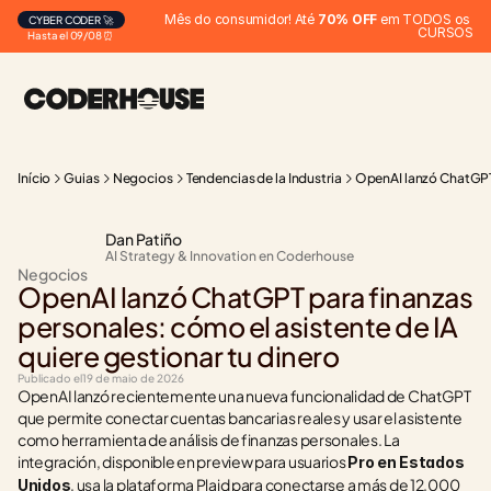
Mês do consumidor! Até 
70% OFF
 em TODOS os 
CYBER CODER 🚀
CURSOS
Hasta el 09/08 ⏰
Início
Guias
Negocios
Tendencias de la Industria
OpenAI lanzó ChatGPT p
Dan Patiño
AI Strategy & Innovation en Coderhouse
Negocios
OpenAI lanzó ChatGPT para finanzas 
personales: cómo el asistente de IA 
quiere gestionar tu dinero
Publicado el
19 de maio de 2026
OpenAI lanzó recientemente una nueva funcionalidad de ChatGPT 
que permite conectar cuentas bancarias reales y usar el asistente 
como herramienta de análisis de finanzas personales. La 
integración, disponible en preview para usuarios 
Pro en Estados 
, usa la plataforma Plaid para conectarse a más de 12.000 
Unidos