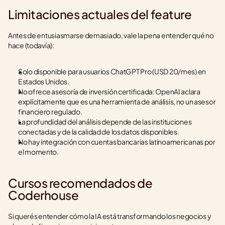
Limitaciones actuales del feature
Antes de entusiasmarse demasiado, vale la pena entender qué no 
hace (todavía):
Solo disponible para usuarios ChatGPT Pro (USD 20/mes) en 
Estados Unidos.
No ofrece asesoría de inversión certificada: OpenAI aclara 
explícitamente que es una herramienta de análisis, no un asesor 
financiero regulado.
La profundidad del análisis depende de las instituciones 
conectadas y de la calidad de los datos disponibles.
No hay integración con cuentas bancarias latinoamericanas por 
el momento.
Cursos recomendados de 
Coderhouse
Si querés entender cómo la IA está transformando los negocios y 