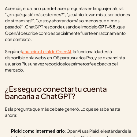
Además, el usuario puede hacer preguntas en lenguaje natural: 
"¿en qué gasté más este mes?", "¿cuánto llevan mis suscripciones 
de streaming?", "¿estoy ahorrando más o menos que el mes 
pasado?". ChatGPT responde usando el modelo 
, que 
GPT-5.5
OpenAI describe como especialmente fuerte en razonamiento 
con contexto.
Según el 
anuncio oficial de OpenAI
, la funcionalidad está 
disponible en la web y en iOS para usuarios Pro, y se expandirá a 
usuarios Plus una vez recogidos los primeros feedbacks del 
mercado.
¿Es seguro conectar tu cuenta 
bancaria a ChatGPT?
Es la pregunta que más debate generó. Lo que se sabe hasta 
ahora:
 OpenAI usa Plaid, el estándar de la 
Plaid como intermediario: