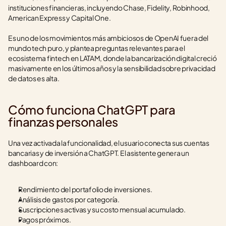
instituciones financieras, incluyendo Chase, Fidelity, Robinhood, 
American Express y Capital One.
Es uno de los movimientos más ambiciosos de OpenAI fuera del 
mundo tech puro, y plantea preguntas relevantes para el 
ecosistema fintech en LATAM, donde la bancarización digital creció 
masivamente en los últimos años y la sensibilidad sobre privacidad 
de datos es alta.
Cómo funciona ChatGPT para 
finanzas personales
Una vez activada la funcionalidad, el usuario conecta sus cuentas 
bancarias y de inversión a ChatGPT. El asistente genera un 
dashboard con:
Rendimiento del portafolio de inversiones.
Análisis de gastos por categoría.
Suscripciones activas y su costo mensual acumulado.
Pagos próximos.