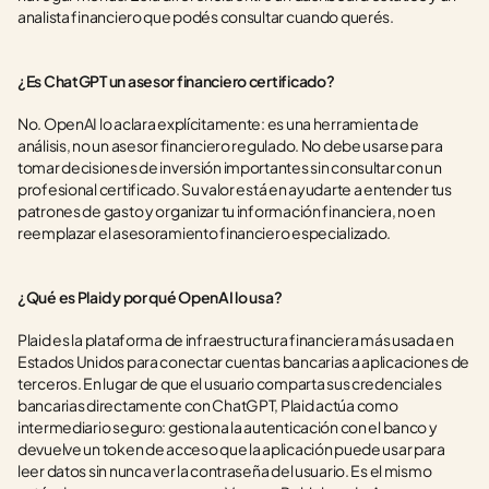
analista financiero que podés consultar cuando querés.
¿Es ChatGPT un asesor financiero certificado?
No. OpenAI lo aclara explícitamente: es una herramienta de 
análisis, no un asesor financiero regulado. No debe usarse para 
tomar decisiones de inversión importantes sin consultar con un 
profesional certificado. Su valor está en ayudarte a entender tus 
patrones de gasto y organizar tu información financiera, no en 
reemplazar el asesoramiento financiero especializado.
¿Qué es Plaid y por qué OpenAI lo usa?
Plaid es la plataforma de infraestructura financiera más usada en 
Estados Unidos para conectar cuentas bancarias a aplicaciones de 
terceros. En lugar de que el usuario comparta sus credenciales 
bancarias directamente con ChatGPT, Plaid actúa como 
intermediario seguro: gestiona la autenticación con el banco y 
devuelve un token de acceso que la aplicación puede usar para 
leer datos sin nunca ver la contraseña del usuario. Es el mismo 