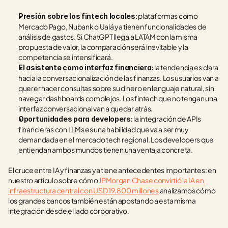
 plataformas como 
Presión sobre los fintech locales:
Mercado Pago, Nubank o Ualá ya tienen funcionalidades de 
análisis de gastos. Si ChatGPT llega a LATAM con la misma 
propuesta de valor, la comparación será inevitable y la 
competencia se intensificará.
 la tendencia es clara 
El asistente como interfaz financiera:
hacia la conversacionalización de las finanzas. Los usuarios van a 
querer hacer consultas sobre su dinero en lenguaje natural, sin 
navegar dashboards complejos. Los fintech que no tengan una 
interfaz conversacional van a quedar atrás.
 la integración de APIs 
Oportunidades para developers:
financieras con LLMs es una habilidad que va a ser muy 
demandada en el mercado tech regional. Los developers que 
entiendan ambos mundos tienen una ventaja concreta.
El cruce entre IA y finanzas ya tiene antecedentes importantes: en 
nuestro artículo sobre cómo 
JPMorgan Chase convirtió la IA en 
infraestructura central con USD 19.800 millones
 analizamos cómo 
los grandes bancos también están apostando a esta misma 
integración desde el lado corporativo.