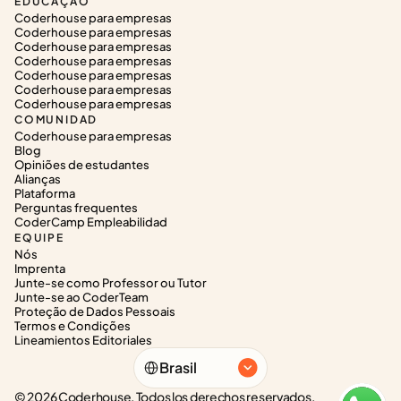
EDUCAÇÃO
Coderhouse para empresas
Coderhouse para empresas
Coderhouse para empresas
Coderhouse para empresas
Coderhouse para empresas
Coderhouse para empresas
Coderhouse para empresas
COMUNIDAD
Coderhouse para empresas
Blog
Opiniões de estudantes
Alianças
Plataforma
Perguntas frequentes
CoderCamp Empleabilidad
EQUIPE
Nós
Imprenta
Junte-se como Professor ou Tutor
Junte-se ao CoderTeam
Proteção de Dados Pessoais
Termos e Condições
Lineamientos Editoriales
Select Language
Brasil
© 2026 Coderhouse. Todos los derechos reservados.