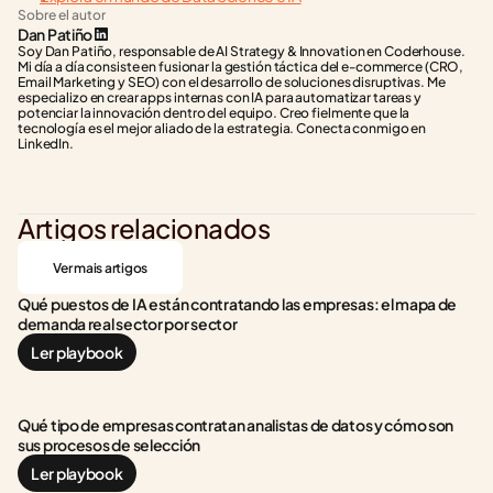
Sobre el autor
Dan Patiño
Soy Dan Patiño, responsable de AI Strategy & Innovation en Coderhouse. 
Mi día a día consiste en fusionar la gestión táctica del e-commerce (CRO, 
Email Marketing y SEO) con el desarrollo de soluciones disruptivas. Me 
especializo en crear apps internas con IA para automatizar tareas y 
potenciar la innovación dentro del equipo. Creo fielmente que la 
tecnología es el mejor aliado de la estrategia. Conecta conmigo en 
LinkedIn.
Artigos relacionados
Ver mais artigos
Qué puestos de IA están contratando las empresas: el mapa de 
demanda real sector por sector
Ler playbook
Qué tipo de empresas contratan analistas de datos y cómo son 
sus procesos de selección
Ler playbook