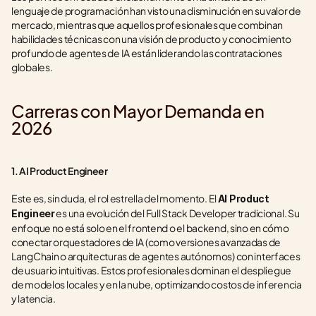
lenguaje de programación han visto una disminución en su valor de 
mercado, mientras que aquellos profesionales que combinan 
habilidades técnicas con una visión de producto y conocimiento 
profundo de agentes de IA están liderando las contrataciones 
globales.
Carreras con Mayor Demanda en 
2026
1. AI Product Engineer
Este es, sin duda, el rol estrella del momento. El 
AI Product 
 es una evolución del Full Stack Developer tradicional. Su 
Engineer
enfoque no está solo en el frontend o el backend, sino en cómo 
conectar orquestadores de IA (como versiones avanzadas de 
LangChain o arquitecturas de agentes autónomos) con interfaces 
de usuario intuitivas. Estos profesionales dominan el despliegue 
de modelos locales y en la nube, optimizando costos de inferencia 
y latencia.