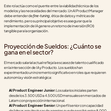
Este rol actúa como el puente entre la viabilidad técnica de los 
modelos y las necesidades del mercado. Un AI Product Manager 
debe entender de 
, ética de datos y métricas de 
fine-tuning
rendimiento, pero su principal objetivo es asegurar que la 
implementación de IA genere un retorno de inversión (ROI) 
tangible para la organización.
Proyección de Sueldos: ¿Cuánto se 
gana en el sector?
El mercado salarial actual refleja la escasez de talento cualificado 
en la intersección de IA y Producto. Los sueldos han 
experimentado un incremento significativo en roles que requieren 
autonomía y visión estratégica:
 Los salarios iniciales parten 
AI Product Engineer Junior:
desde los 3.500 USD a 4.500 USD mensuales en mercados de 
Latam con proyección internacional.
 Un perfil senior con capacidad 
AI Product Engineer Senior:
de liderar arquitecturas de agentes puede percibir entre 8.000 