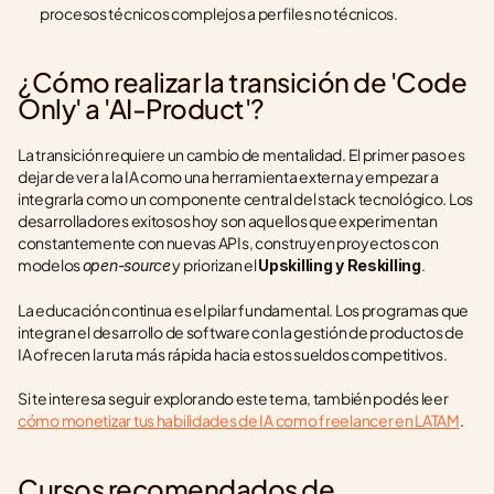
procesos técnicos complejos a perfiles no técnicos.
¿Cómo realizar la transición de 'Code 
Only' a 'AI-Product'?
La transición requiere un cambio de mentalidad. El primer paso es 
dejar de ver a la IA como una herramienta externa y empezar a 
integrarla como un componente central del stack tecnológico. Los 
desarrolladores exitosos hoy son aquellos que experimentan 
constantemente con nuevas APIs, construyen proyectos con 
modelos 
 y priorizan el 
.
open-source
Upskilling y Reskilling
La educación continua es el pilar fundamental. Los programas que 
integran el desarrollo de software con la gestión de productos de 
IA ofrecen la ruta más rápida hacia estos sueldos competitivos.
Si te interesa seguir explorando este tema, también podés leer 
cómo monetizar tus habilidades de IA como freelancer en LATAM
.
Cursos recomendados de 