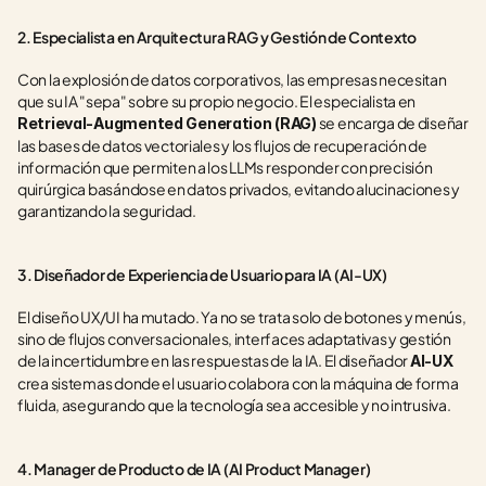
2. Especialista en Arquitectura RAG y Gestión de Contexto
Con la explosión de datos corporativos, las empresas necesitan 
que su IA "sepa" sobre su propio negocio. El especialista en 
 se encarga de diseñar 
Retrieval-Augmented Generation (RAG)
las bases de datos vectoriales y los flujos de recuperación de 
información que permiten a los LLMs responder con precisión 
quirúrgica basándose en datos privados, evitando alucinaciones y 
garantizando la seguridad.
3. Diseñador de Experiencia de Usuario para IA (AI-UX)
El diseño UX/UI ha mutado. Ya no se trata solo de botones y menús, 
sino de flujos conversacionales, interfaces adaptativas y gestión 
de la incertidumbre en las respuestas de la IA. El diseñador 
AI-UX
crea sistemas donde el usuario colabora con la máquina de forma 
fluida, asegurando que la tecnología sea accesible y no intrusiva.
4. Manager de Producto de IA (AI Product Manager)