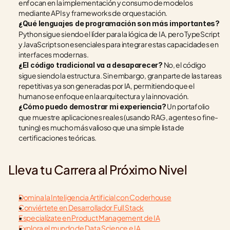
enfocan en la implementación y consumo de modelos 
mediante APIs y frameworks de orquestación.
¿Qué lenguajes de programación son más importantes?
Python sigue siendo el líder para la lógica de IA, pero TypeScript 
y JavaScript son esenciales para integrar estas capacidades en 
interfaces modernas.
 No, el código 
¿El código tradicional va a desaparecer?
sigue siendo la estructura. Sin embargo, gran parte de las tareas 
repetitivas ya son generadas por IA, permitiendo que el 
humano se enfoque en la arquitectura y la innovación.
 Un portafolio 
¿Cómo puedo demostrar mi experiencia?
que muestre aplicaciones reales (usando RAG, agentes o fine-
tuning) es mucho más valioso que una simple lista de 
certificaciones teóricas.
Lleva tu Carrera al Próximo Nivel
Domina la Inteligencia Artificial con Coderhouse
Conviértete en Desarrollador Full Stack
Especialízate en Product Management de IA
Explora el mundo de Data Science e IA