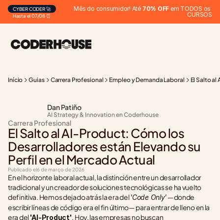
Mês do consumidor! Até 
70% OFF
 em TODOS os 
CYBER CODER 🚀
CURSOS
Hasta el 07/08 ⏰
Início
Guias
Carrera Profesional
Empleo y Demanda Laboral
El Salto a
Dan Patiño
AI Strategy & Innovation en Coderhouse
Carrera Profesional
El Salto al AI-Product: Cómo los 
Desarrolladores están Elevando su 
Perfil en el Mercado Actual
Publicado el
6 de março de 2026
En el horizonte laboral actual, la distinción entre un desarrollador 
tradicional y un creador de soluciones tecnológicas se ha vuelto 
definitiva. Hemos dejado atrás la era del 
 —donde 
'Code Only'
escribir líneas de código era el fin último— para entrar de lleno en la 
era del 
. Hoy, las empresas no buscan 
'AI-Product'