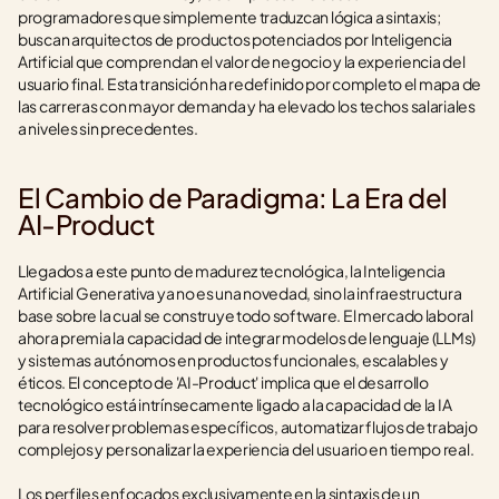
programadores que simplemente traduzcan lógica a sintaxis; 
buscan arquitectos de productos potenciados por Inteligencia 
Artificial que comprendan el valor de negocio y la experiencia del 
usuario final. Esta transición ha redefinido por completo el mapa de 
las carreras con mayor demanda y ha elevado los techos salariales 
a niveles sin precedentes.
El Cambio de Paradigma: La Era del 
AI-Product
Llegados a este punto de madurez tecnológica, la Inteligencia 
Artificial Generativa ya no es una novedad, sino la infraestructura 
base sobre la cual se construye todo software. El mercado laboral 
ahora premia la capacidad de integrar modelos de lenguaje (LLMs) 
y sistemas autónomos en productos funcionales, escalables y 
éticos. El concepto de 'AI-Product' implica que el desarrollo 
tecnológico está intrínsecamente ligado a la capacidad de la IA 
para resolver problemas específicos, automatizar flujos de trabajo 
complejos y personalizar la experiencia del usuario en tiempo real.
Los perfiles enfocados exclusivamente en la sintaxis de un 