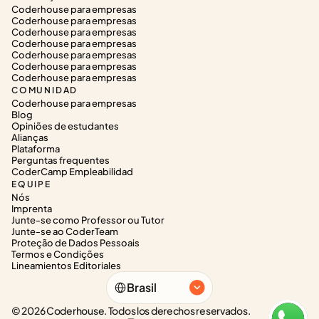
Coderhouse para empresas
Coderhouse para empresas
Coderhouse para empresas
Coderhouse para empresas
Coderhouse para empresas
Coderhouse para empresas
Coderhouse para empresas
COMUNIDAD
Coderhouse para empresas
Blog
Opiniões de estudantes
Alianças
Plataforma
Perguntas frequentes
CoderCamp Empleabilidad
EQUIPE
Nós
Imprenta
Junte-se como Professor ou Tutor
Junte-se ao CoderTeam
Proteção de Dados Pessoais
Termos e Condições
Lineamientos Editoriales
Select Language
Brasil
© 2026 Coderhouse. Todos los derechos reservados.