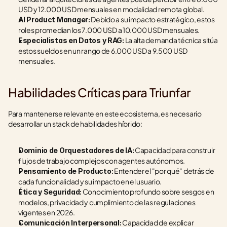
USD y 12.000 USD mensuales en modalidad remota global.
 Debido a su impacto estratégico, estos 
AI Product Manager:
roles promedian los 7.000 USD a 10.000 USD mensuales.
 La alta demanda técnica sitúa 
Especialistas en Datos y RAG:
estos sueldos en un rango de 6.000 USD a 9.500 USD 
mensuales.
Habilidades Críticas para Triunfar
Para mantenerse relevante en este ecosistema, es necesario 
desarrollar un stack de habilidades híbrido:
 Capacidad para construir 
Dominio de Orquestadores de IA:
flujos de trabajo complejos con agentes autónomos.
 Entender el "por qué" detrás de 
Pensamiento de Producto:
cada funcionalidad y su impacto en el usuario.
 Conocimiento profundo sobre sesgos en 
Ética y Seguridad:
modelos, privacidad y cumplimiento de las regulaciones 
vigentes en 2026.
 Capacidad de explicar 
Comunicación Interpersonal: