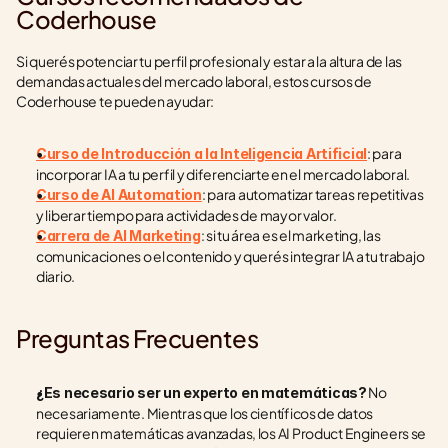
Coderhouse
Si querés potenciar tu perfil profesional y estar a la altura de las 
demandas actuales del mercado laboral, estos cursos de 
Coderhouse te pueden ayudar:
: para 
Curso de Introducción a la Inteligencia Artificial
incorporar IA a tu perfil y diferenciarte en el mercado laboral.
: para automatizar tareas repetitivas 
Curso de AI Automation
y liberar tiempo para actividades de mayor valor.
: si tu área es el marketing, las 
Carrera de AI Marketing
comunicaciones o el contenido y querés integrar IA a tu trabajo 
diario.
Preguntas Frecuentes
 No 
¿Es necesario ser un experto en matemáticas?
necesariamente. Mientras que los científicos de datos 
requieren matemáticas avanzadas, los AI Product Engineers se 