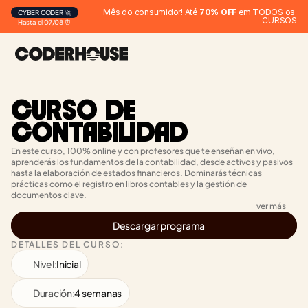
Mês do consumidor! Até 
70% OFF
 em TODOS os 
CYBER CODER 🚀
CURSOS
Hasta el 07/08 ⏰
CURSO DE 
CONTABILIDAD
En este curso, 100% online y con profesores que te enseñan en vivo, 
aprenderás los fundamentos de la contabilidad, desde activos y pasivos 
hasta la elaboración de estados financieros. Dominarás técnicas 
prácticas como el registro en libros contables y la gestión de 
documentos clave.
ver más
Descargar programa
DETALLES DEL CURSO:
Nivel:
Inicial
Duración:
4 semanas