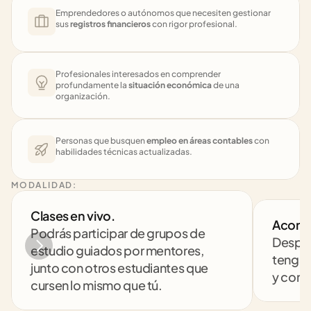
Emprendedores o autónomos que necesiten gestionar 
sus 
registros financieros
 con rigor profesional.
Profesionales interesados en comprender 
profundamente la 
situación económica
 de una 
organización.
Personas que busquen 
empleo en áreas contables
 con 
habilidades técnicas actualizadas.
MODALIDAD:
Clases en vivo. 
Acomp
Podrás participar de grupos de 
Despej
estudio guiados por mentores, 
tengas
junto con otros estudiantes que 
y comp
cursen lo mismo que tú.