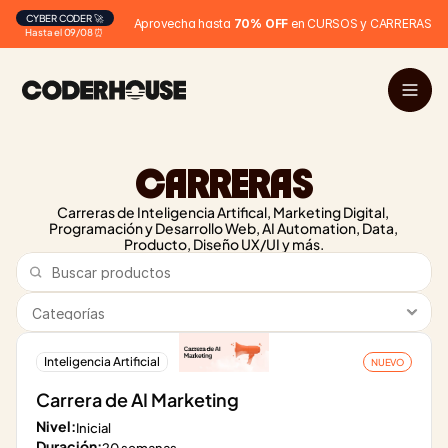
CYBER CODER 🚀
Aprovecha hasta 
70% OFF
 en CURSOS y CARRERAS
Hasta el 09/08 ⏰
CARRERAS
Carreras de Inteligencia Artifical, Marketing Digital, 
Programación y Desarrollo Web, AI Automation, Data, 
Producto, Diseño UX/UI y más.
Inteligencia Artificial
NUEVO
Carrera de AI Marketing
Nivel:
Inicial
Duración: