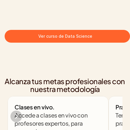
Ver curso de Data Science
Alcanza tus metas profesionales con 
nuestra metodología
Clases en vivo.
Práct
Accede a clases en vivo con 
Tendr
profesores expertos, para 
práct