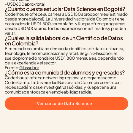
- USD 600 aprox total
¿Cuánto cuesta estudiar Data Science en Bogotá?
Coderhouse ofrece su carrera a USD 150 aprox por mes (estimado 
desde moneda local). La Universidad Nacional de Colombia tiene 
costos desde USD 1.500 aprox al año, y Kuepa ofrece programas 
desde USD 600 aprox. Todos los precios son estimados y pueden 
variar.
¿Cuál es la salida laboral de un Científico de Datos 
en Colombia?
El mercado colombiano demanda científicos de datos en banca, 
tecnología, telecomunicaciones y retail. Según Glassdoor, el 
sueldo promedio ronda los USD 1.800 mensuales, dependiendo 
de la experiencia y el sector.
Fuente:
Glassdoor
¿Cómo es la comunidad de alumnos y egresados?
Coderhouse ofrece networking regional y programas como 
CoderCamp. La Universidad Nacional de Colombia cuenta con 
redes académicas e investigativas sólidas, y Kuepa tiene una 
comunidad enfocada en empleabilidad rápida.
Ver curso de Data Science