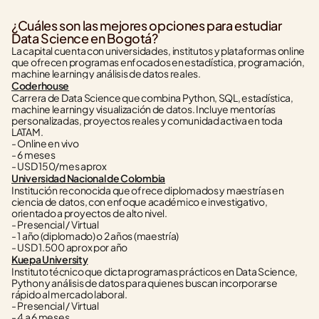
¿Cuáles son las mejores opciones para estudiar 
Data Science en Bogotá?
La capital cuenta con universidades, institutos y plataformas online 
que ofrecen programas enfocados en estadística, programación, 
machine learning y análisis de datos reales.
Coderhouse
Carrera de Data Science que combina Python, SQL, estadística, 
machine learning y visualización de datos. Incluye mentorías 
personalizadas, proyectos reales y comunidad activa en toda 
LATAM.
- Online en vivo
- 6 meses
- USD 150/mes aprox
Universidad Nacional de Colombia
Institución reconocida que ofrece diplomados y maestrías en 
ciencia de datos, con enfoque académico e investigativo, 
orientado a proyectos de alto nivel.
- Presencial / Virtual
- 1 año (diplomado) o 2 años (maestría)
- USD 1.500 aprox por año
Kuepa University
Instituto técnico que dicta programas prácticos en Data Science, 
Python y análisis de datos para quienes buscan incorporarse 
rápido al mercado laboral.
- Presencial / Virtual
- 4 a 6 meses