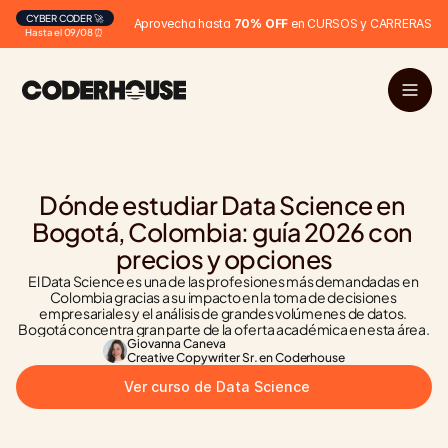
CYBER CODER 🚀
Aprovecha hasta 
70% OFF
 en CURSOS y CARRERAS
Hasta el 09/08 ⏰
Dónde estudiar Data Science en 
Bogotá, Colombia: guía 2026 con 
precios y opciones
El Data Science es una de las profesiones más demandadas en 
Colombia gracias a su impacto en la toma de decisiones 
empresariales y el análisis de grandes volúmenes de datos. 
Bogotá concentra gran parte de la oferta académica en esta área.
Giovanna Caneva
Creative Copywriter Sr. en Coderhouse
Ver curso de Data Science