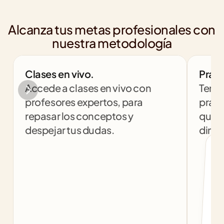
Alcanza tus metas profesionales con 
nuestra metodología
Clases en vivo.
Práct
Accede a clases en vivo con 
Tendr
profesores expertos, para 
práct
repasar los conceptos y 
que t
despejar tus dudas.
dinám
col
c
f