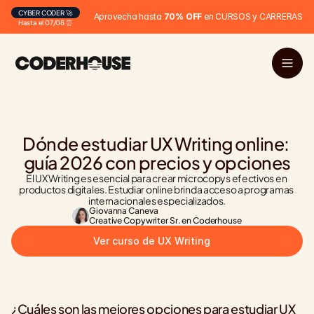
CYBER CODER 🚀
Aprovecha hasta 
70% OFF
 en CURSOS y CARRERAS
Hasta el 07/08 ⏰
Dónde estudiar UX Writing online: 
guía 2026 con precios y opciones
El UX Writing es esencial para crear microcopys efectivos en 
productos digitales. Estudiar online brinda acceso a programas 
internacionales especializados.
Giovanna Caneva
Creative Copywriter Sr. en Coderhouse
Ver curso de UX Writing
¿Cuáles son las mejores opciones para estudiar UX 