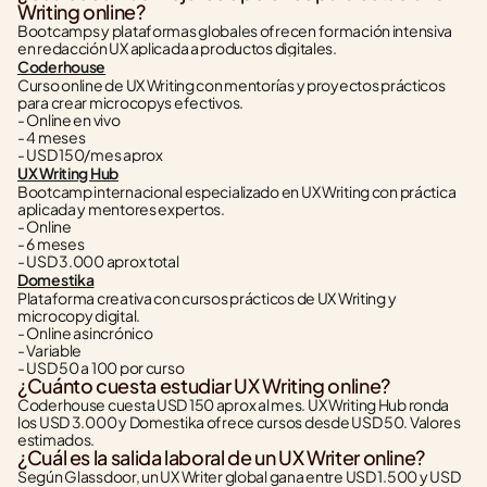
Writing online?
Bootcamps y plataformas globales ofrecen formación intensiva 
en redacción UX aplicada a productos digitales.
Coderhouse
Curso online de UX Writing con mentorías y proyectos prácticos 
para crear microcopys efectivos.
- Online en vivo
- 4 meses
- USD 150/mes aprox
UX Writing Hub
Bootcamp internacional especializado en UX Writing con práctica 
aplicada y mentores expertos.
- Online
- 6 meses
- USD 3.000 aprox total
Domestika
Plataforma creativa con cursos prácticos de UX Writing y 
microcopy digital.
- Online asincrónico
- Variable
- USD 50 a 100 por curso
¿Cuánto cuesta estudiar UX Writing online?
Coderhouse cuesta USD 150 aprox al mes. UX Writing Hub ronda 
los USD 3.000 y Domestika ofrece cursos desde USD 50. Valores 
estimados.
¿Cuál es la salida laboral de un UX Writer online?
Según Glassdoor, un UX Writer global gana entre USD 1.500 y USD 