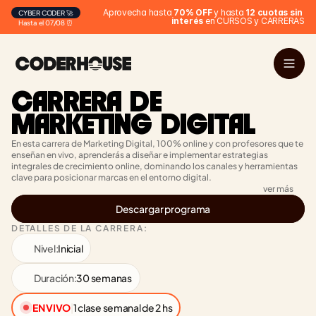
Aprovecha hasta 
70% OFF
 y hasta 
12 cuotas sin 
CYBER CODER 🚀
interés
 en CURSOS y CARRERAS
Hasta el 07/08 ⏰
CARRERA DE 
MARKETING DIGITAL
En esta carrera de Marketing Digital, 100% online y con profesores que te 
enseñan en vivo, aprenderás a diseñar e implementar estrategias 
integrales de crecimiento online, dominando los canales y herramientas 
clave para posicionar marcas en el entorno digital.
ver más
Descargar programa
DETALLES DE LA CARRERA:
Nivel:
Inicial
Duración:
30 semanas
EN VIVO
|
1 clase semanal de 2 hs