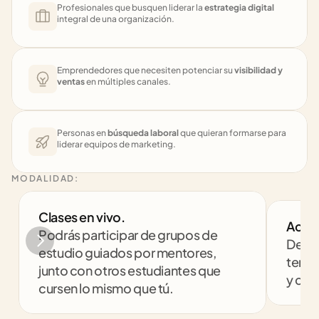
Profesionales que busquen liderar la 
estrategia digital
integral de una organización.
Emprendedores que necesiten potenciar su 
visibilidad y 
ventas
 en múltiples canales.
Personas en 
búsqueda laboral
 que quieran formarse para 
liderar equipos de marketing.
MODALIDAD:
Clases en vivo. 
Acom
Podrás participar de grupos de 
Despe
estudio guiados por mentores, 
tenga
junto con otros estudiantes que 
y com
cursen lo mismo que tú.