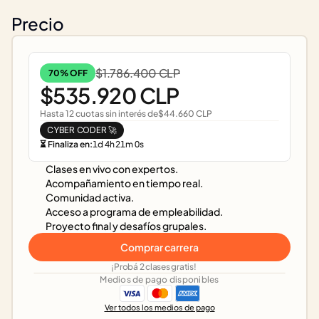
Precio
$1.786.400 CLP
70% OFF
$535.920 CLP
Hasta 12 cuotas sin interés de
$44.660 CLP
CYBER CODER 🚀
⏳ Finaliza en:
1
d
4
h
21
m
0
s
Clases en vivo con expertos.
Acompañamiento en tiempo real.
Comunidad activa.
Acceso a programa de empleabilidad.
Proyecto final y desafíos grupales.
Comprar carrera
¡Probá 2 clases gratis!
Medios de pago disponibles
Ver todos los medios de pago