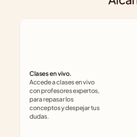
Clases en vivo.
Accede a clases en vivo 
con profesores expertos, 
para repasar los 
conceptos y despejar tus 
dudas.