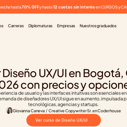
vecha hasta 
 y hasta 
 en CURSOS y C
70% OFF
12 cuotas sin interés
os
Carreras
Diplomaturas
Empresas
Nuestros graduados
 Diseño UX/UI en Bogotá, 
026 con precios y opcion
riencia de usuario y las interfaces intuitivas son esenciales en l
demanda de diseñadores UX/UI sigue en aumento, impulsada p
tecnológicas, agencias y startups.
Giovanna Caneva
 / 
Creative Copywriter Sr. en Coderhouse
Ver curso de Diseño UX/UI