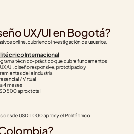
iseño UX/UI en Bogotá?
vos online, cubriendo investigación de usuarios, 
litécnico Internacional
ograma técnico-práctico que cubre fundamentos 
UX/UI, diseño responsive, prototipado y 
ramientas de la industria.
resencial / Virtual
 a 4 meses
SD 500 aprox total
 desde USD 1.000 aprox y el Politécnico 
n Colombia?