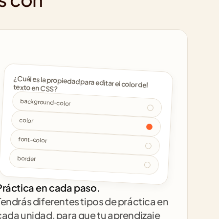
¿Cuál es la propiedad para editar el color del 
texto en CSS? 
background-color
color
font-color
border
Práctica en cada paso.
Tendrás diferentes tipos de práctica en 
cada unidad, para que tu aprendizaje 