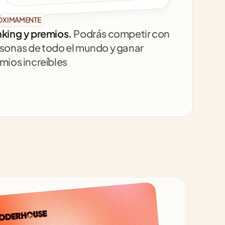
ÓXIMAMENTE
king y premios. 
Podrás competir con 
sonas de todo el mundo y ganar 
mios increíbles