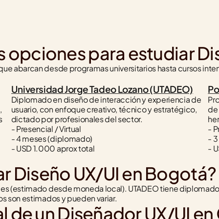
s opciones para estudiar D
e abarcan desde programas universitarios hasta cursos intensi
Universidad Jorge Tadeo Lozano (UTADEO)
Po
Diplomado en diseño de interacción y experiencia de 
Pr
 
usuario, con enfoque creativo, técnico y estratégico, 
de 
 
dictado por profesionales del sector.
her
- Presencial / Virtual
- P
- 4 meses (diplomado)
- 3
- USD 1.000 aprox total
- U
ar Diseño UX/UI en Bogotá?
mes (estimado desde moneda local). UTADEO tiene diplomados
os son estimados y pueden variar.
ral de un Diseñador UX/UI e