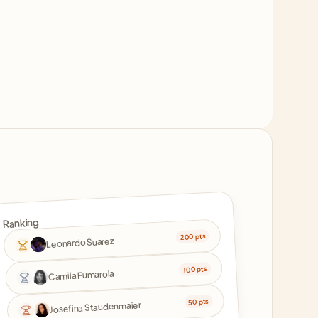
Ranking
200 pts
Leonardo Suarez
100 pts
Camila Fumarola
50 pts
Josefina Staudenmaier