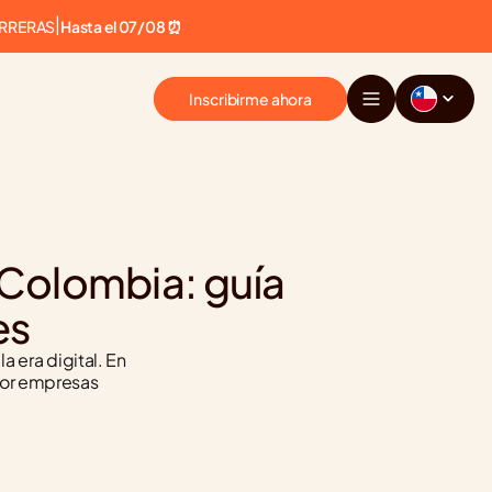
ARRERAS
|
Hasta el 07/08 ⏰
Inscribirme ahora
Colombia: guía 
es
a era digital. En 
or empresas 