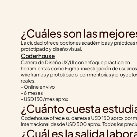
¿Cuáles son las mejore
La ciudad ofrece opciones académicas y prácticas qu
prototipado y diseño visual.
Coderhouse
Carrera de Diseño UX/UI con enfoque práctico en 
herramientas como Figma, investigación de usuarios,
wireframes y prototipado, con mentorías y proyectos
reales.
- Online en vivo
- 6 meses
- USD 150/mes aprox
¿Cuánto cuesta estudi
Coderhouse ofrece su carrera a USD 150 aprox por 
Internacional desde USD 500 aprox. Todos los preci
¿Cuál es la salida labo