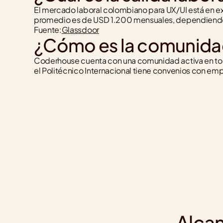
El mercado laboral colombiano para UX/UI está en ex
promedio es de USD 1.200 mensuales, dependiendo 
Fuente:
Glassdoor
¿Cómo es la comunida
Coderhouse cuenta con una comunidad activa en to
el Politécnico Internacional tiene convenios con emp
Alcan