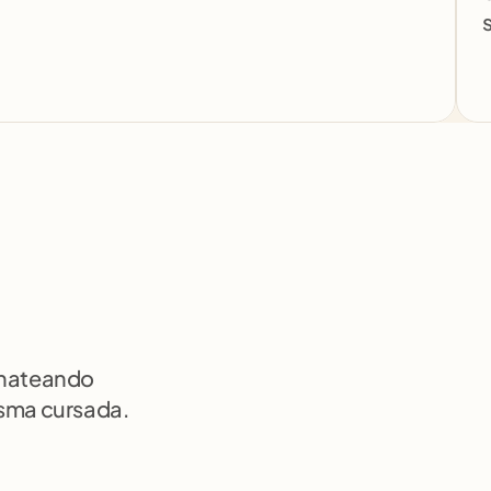
chateando 
isma cursada.