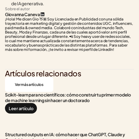
de IA generativa.
Sobre el autor
Giovanna Caneva
¡Hola! Me dicen Gio 👋🏽 Soy Licenciada en Publicidad con una sólida 
trayectoria en marketing digital y gestión de contenidos UGC, influencers, 
paid media & owned media. Colaboré con industrias del mundo Tech, 
Beauty, Moda y Finanzas, cada una de las cuales aportó valor a mi perfil 
profesional desde un lugar diferente. 📲 Soy heavy user de redes sociales, 
lo cual me mantiene actualizada constantemente acerca de tendencias, 
vocabulario y buenas prácticas de las distintas plataformas. Para saber 
más sobre mi formación, ¡te invito a revisar mi perfil de LinkedIn!
Artículos relacionados
Ver más artículos
Scikit-learn para no científicos: cómo construir tu primer modelo 
de machine learning sin hacer un doctorado
Leer artículo
Structured outputs en IA: cómo hacer que ChatGPT, Claude y 