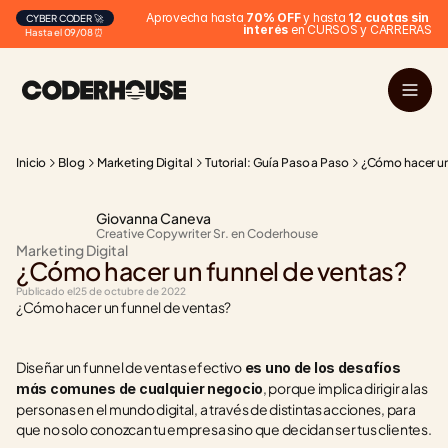
Aprovecha hasta 
70% OFF
 y hasta 
12 cuotas sin 
CYBER CODER 🚀
interés
 en CURSOS y CARRERAS
Hasta el 09/08 ⏰
Inicio
Blog
Marketing Digital
Tutorial: Guía Paso a Paso
¿Cómo hacer un
Giovanna Caneva
Creative Copywriter Sr. en Coderhouse
Marketing Digital
¿Cómo hacer un funnel de ventas?
Publicado el
25 de octubre de 2022
¿Cómo hacer un funnel de ventas?
Diseñar un funnel de ventas efectivo
 es uno de los desafíos 
, porque implica dirigir a las 
más comunes de cualquier negocio
personas en el mundo digital, a través de distintas acciones, para 
que no solo conozcan tu empresa sino que decidan ser tus clientes.