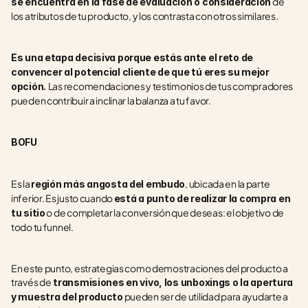
 de 
se encuentra en la fase de evaluación o consideración
los atributos de tu producto, y los contrasta con otros similares.
Es una etapa decisiva porque estás ante el reto de 
convencer al potencial cliente de que tú eres su mejor 
Las recomendaciones y testimonios de tus compradores 
opción. 
pueden contribuir a inclinar la balanza a tu favor.
BOFU
Es la 
, ubicada en la parte 
región más angosta del embudo
inferior. Es justo cuando 
está a punto de realizar la compra en 
 o de completar la conversión que deseas: el objetivo de 
tu sitio
todo tu funnel.
En este punto, estrategias como demostraciones del producto a 
través de
 transmisiones en vivo, los unboxings o la apertura 
 pueden ser de utilidad para ayudarte a 
y muestra del producto