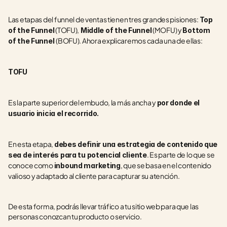
Las etapas del funnel de ventas tienen tres grandes pisiones: 
Top 
 (TOFU),
 (MOFU) y 
of the Funnel
 Middle of the Funnel
Bottom 
(BOFU). Ahora explicaremos cada una de ellas:
of the Funnel 
TOFU
Es la parte superior del embudo, la más ancha y 
por donde el 
usuario inicia el recorrido.
En esta etapa, 
debes definir una estrategia de contenido que 
. Es parte de lo que se 
sea de interés para tu potencial cliente
conoce como 
, que se basa en el contenido 
inbound marketing
valioso y adaptado al cliente para capturar su atención. 
De esta forma, podrás llevar tráfico a tu sitio web para que las 
personas conozcan tu producto o servicio. 