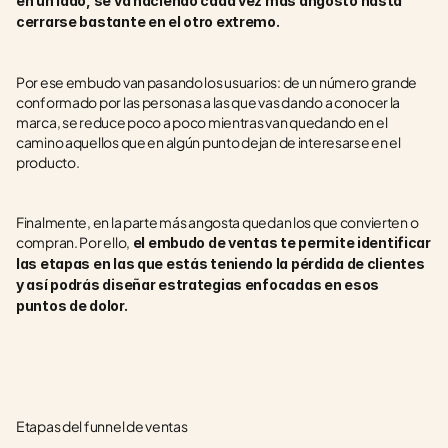
en un lado, se va haciendo cada vez más angosto hasta 
cerrarse bastante en el otro extremo. 
Por ese embudo van pasando los usuarios: de un número grande 
conformado por las personas a las que vas dando a conocer la 
marca, se reduce poco a poco mientras van quedando en el 
camino aquellos que en algún punto dejan de interesarse en el 
producto.
Finalmente, en la parte más angosta quedan los que convierten o 
compran. Por ello,
 el embudo de ventas te permite identificar 
las etapas en las que estás teniendo la pérdida de clientes 
y así podrás diseñar estrategias enfocadas en esos 
puntos de dolor.
Etapas del funnel de ventas