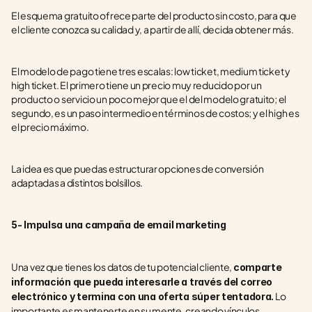
El esquema gratuito ofrece parte del producto sin costo, para que 
el cliente conozca su calidad y, a partir de allí, decida obtener más.
El modelo de pago tiene tres escalas: low ticket, medium ticket y 
high ticket. El primero tiene un precio muy reducido por un 
producto o servicio un poco mejor que el del modelo gratuito; el 
segundo, es un paso intermedio en términos de costos; y el high es 
el precio máximo.
La idea es que puedas estructurar opciones de conversión 
adaptadas a distintos bolsillos.
5- Impulsa una campaña de email marketing
Una vez que tienes los datos de tu potencial cliente, 
comparte 
información que pueda interesarle a través del correo 
 Lo 
electrónico y termina con una oferta súper tentadora.
importante es mantenerte en su mente, creando vínculos 