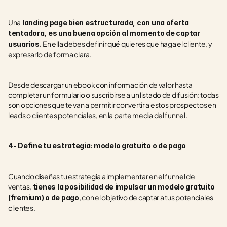
Una
 landing page bien estructurada, con una oferta 
tentadora, es una buena opción al momento de captar 
En ella debes definir qué quieres que haga el cliente, y 
usuarios. 
expresarlo de forma clara.
Desde descargar un ebook con información de valor hasta 
completar un formulario o suscribirse a un listado de difusión: todas 
son opciones que te van a permitir convertir a estos prospectos en 
leads o clientes potenciales, en la parte media del funnel.
4- Define tu estrategia: modelo gratuito o de pago
Cuando diseñas tu estrategia a implementar en el funnel de 
ventas,
 tienes la posibilidad de impulsar un modelo gratuito 
, con el objetivo de captar a tus potenciales 
(fremium) o de pago
clientes.