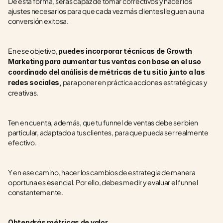
De esta forma, serás capaz de tomar correctivos y hacer los 
ajustes necesarios para que cada vez más clientes lleguen a una 
conversión exitosa. 
En ese objetivo, 
puedes incorporar técnicas de Growth 
Marketing para aumentar tus ventas con base en el uso 
coordinado del análisis de métricas de tu sitio junto a las 
 para poner en práctica acciones estratégicas y 
redes sociales,
creativas.
Ten en cuenta, además, que tu funnel de ventas debe ser bien 
particular, adaptado a tus clientes, para que pueda ser realmente 
efectivo. 
Y en ese camino, hacer los cambios de estrategia de manera 
oportuna es esencial. Por ello, debes medir y evaluar el funnel 
constantemente.
Obtendrás métricas de valor