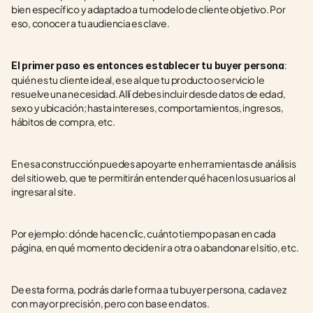
bien específico y adaptado a tu modelo de cliente objetivo. Por 
eso, conocer a tu audiencia es clave.
: 
El primer paso es entonces establecer tu buyer persona
quién es tu cliente ideal, ese al que tu producto o servicio le 
resuelve una necesidad. Allí debes incluir desde datos de edad, 
sexo y ubicación; hasta intereses, comportamientos, ingresos, 
hábitos de compra, etc.
En esa construcción puedes apoyarte en herramientas de análisis 
del sitio web, que te permitirán entender qué hacen los usuarios al 
ingresar al site.
Por ejemplo: dónde hacen clic, cuánto tiempo pasan en cada 
página, en qué momento deciden ir a otra o abandonar el sitio, etc.
De esta forma, podrás darle forma a tu buyer persona, cada vez 
con mayor precisión, pero con base en datos.