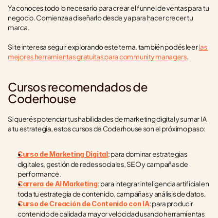
Ya conoces todo lo necesario para crear el funnel de ventas para tu 
negocio. Comienza a diseñarlo desde ya para hacer crecer tu 
marca.
Si te interesa seguir explorando este tema, también podés leer 
las 
mejores herramientas gratuitas para community managers
.
Cursos recomendados de 
Coderhouse
Si querés potenciar tus habilidades de marketing digital y sumar IA 
a tu estrategia, estos cursos de Coderhouse son el próximo paso:
: para dominar estrategias 
Curso de Marketing Digital
digitales, gestión de redes sociales, SEO y campañas de 
performance.
: para integrar inteligencia artificial en 
Carrera de AI Marketing
toda tu estrategia de contenido, campañas y análisis de datos.
: para producir 
Curso de Creación de Contenido con IA
contenido de calidad a mayor velocidad usando herramientas 