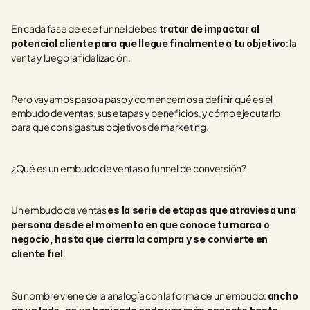
En cada fase de ese funnel debes
 tratar de impactar al 
: la 
potencial cliente para que llegue finalmente a tu objetivo
venta y luego la fidelización. 
Pero vayamos paso a paso y comencemos a definir qué es el 
embudo de ventas, sus etapas y beneficios, y cómo ejecutarlo 
para que consigas tus objetivos de marketing.
¿Qué es un embudo de ventas o funnel de conversión?
Un embudo de ventas 
es la serie de etapas que atraviesa una 
persona desde el momento en que conoce tu marca o 
negocio, hasta que cierra la compra y se convierte en 
.
cliente fiel
Su nombre viene de la analogía con la forma de un embudo: 
ancho 