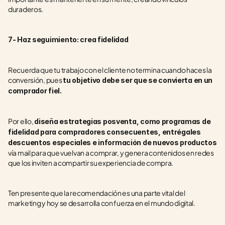
duraderos.
7- Haz seguimiento: crea fidelidad
Recuerda que tu trabajo con el cliente no termina cuando haces la 
conversión, pues 
tu objetivo debe ser que se convierta en un 
comprador fiel.
Por ello, 
diseña estrategias posventa, como programas de 
fidelidad para compradores consecuentes, entrégales 
descuentos especiales e información de nuevos productos 
vía mail para que vuelvan a comprar, y genera contenidos en redes 
que los inviten a compartir su experiencia de compra.
Ten presente que la recomendación es una parte vital del 
marketing y hoy se desarrolla con fuerza en el mundo digital. 