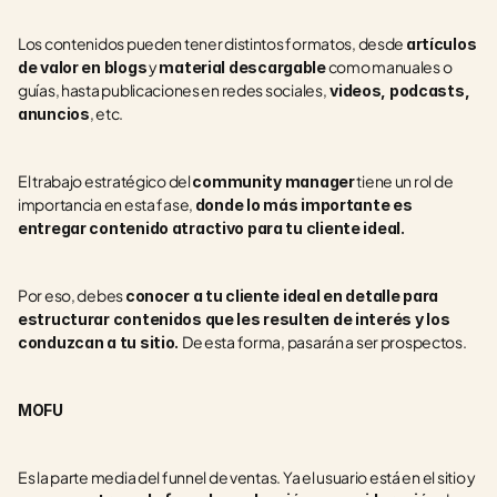
Los contenidos pueden tener distintos formatos, desde 
artículos 
 y 
 como manuales o 
de valor en blogs
material descargable
guías, hasta publicaciones en redes sociales,
 videos, podcasts, 
, etc. 
anuncios
El trabajo estratégico del 
 tiene un rol de 
community manager
importancia en esta fase, 
donde lo más importante es 
entregar contenido atractivo para tu cliente ideal. 
Por eso, debes 
conocer a tu cliente ideal en detalle para 
estructurar contenidos que les resulten de interés y los 
De esta forma, pasarán a ser prospectos.
conduzcan a tu sitio. 
MOFU
Es la parte media del funnel de ventas. Ya el usuario está en el sitio y 