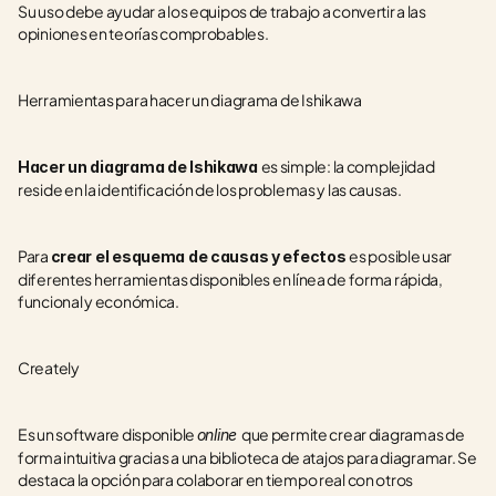
Su uso debe ayudar a los equipos de trabajo a convertir a las 
opiniones en teorías comprobables.
Herramientas para hacer un diagrama de Ishikawa
es simple: la complejidad 
Hacer un diagrama de Ishikawa 
reside en la identificación de los problemas y las causas.
Para 
es posible usar 
crear el esquema de causas y efectos 
diferentes herramientas disponibles en línea de forma rápida, 
funcional y económica.
Creately
Es un software disponible 
que permite crear diagramas de 
online 
forma intuitiva gracias a una biblioteca de atajos para diagramar. Se 
destaca la opción para colaborar en tiempo real con otros 