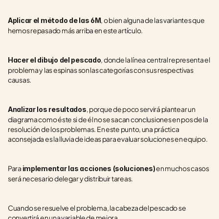
, o bien alguna de las variantes que 
Aplicar el método de las 6M
hemos repasado más arriba en este artículo.
, donde la línea central representa el 
Hacer el dibujo del pescado
problema y las espinas son las categorías con sus respectivas 
causas.
, porque de poco servirá plantear un 
Analizar los resultados
diagrama como éste si de él no se sacan conclusiones en pos de la 
resolución de los problemas. En este punto, una práctica 
aconsejada es la lluvia de ideas para evaluar soluciones en equipo.
Para 
 en muchos casos 
implementar las acciones (soluciones)
será necesario delegar y distribuir tareas.
Cuando se resuelve el problema, la cabeza del pescado se 
convertirá en una variable de mejora.