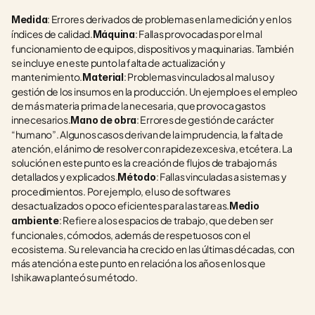
: Errores derivados de problemas en la medición y en los 
Medida
índices de calidad.
: Fallas provocadas por el mal 
Máquina
funcionamiento de equipos, dispositivos y maquinarias. También 
se incluye en este punto la falta de actualización y 
mantenimiento.
: Problemas vinculados al mal uso y 
Material
gestión de los insumos en la producción. Un ejemplo es el empleo 
de más materia prima de la necesaria, que provoca gastos 
innecesarios.
: Errores de gestión de carácter 
Mano de obra
“humano”. Algunos casos derivan de la imprudencia, la falta de 
atención, el ánimo de resolver con rapidez excesiva, etcétera. La 
solución en este punto es la creación de flujos de trabajo más 
detallados y explicados.
: Fallas vinculadas a sistemas y 
Método
procedimientos. Por ejemplo, el uso de softwares 
desactualizados o poco eficientes para las tareas.
Medio 
: Refiere a los espacios de trabajo, que deben ser 
ambiente
funcionales, cómodos, además de respetuosos con el 
ecosistema. Su relevancia ha crecido en las últimas décadas, con 
más atención a este punto en relación a los años en los que 
Ishikawa planteó su método.