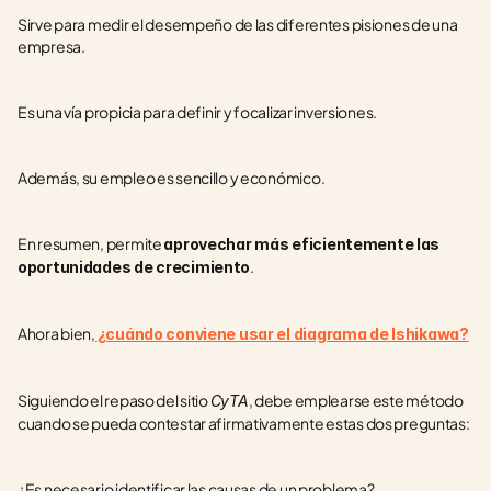
Sirve para medir el desempeño de las diferentes pisiones de una 
empresa.
Es una vía propicia para definir y focalizar inversiones.
Además, su empleo es sencillo y económico.
En resumen, permite 
aprovechar más eficientemente las 
.  
oportunidades de crecimiento
Ahora bien,
¿cuándo conviene usar el diagrama de Ishikawa?
Siguiendo el repaso del sitio 
, debe emplearse este método 
CyTA
cuando se pueda contestar afirmativamente estas dos preguntas:
¿Es necesario identificar las causas de un problema?