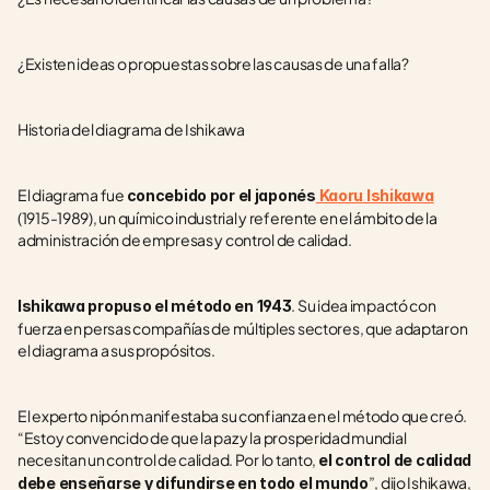
¿Existen ideas o propuestas sobre las causas de una falla?
Historia del diagrama de Ishikawa
El diagrama fue 
concebido por el japonés
 Kaoru Ishikawa
(1915-1989), un químico industrial y referente en el ámbito de la 
administración de empresas y control de calidad.  
. Su idea impactó con 
Ishikawa propuso el método en 1943
fuerza en persas compañías de múltiples sectores, que adaptaron 
el diagrama a sus propósitos.
El experto nipón manifestaba su confianza en el método que creó. 
“Estoy convencido de que la paz y la prosperidad mundial 
necesitan un control de calidad. Por lo tanto, 
el control de calidad 
”, dijo Ishikawa, 
debe enseñarse y difundirse en todo el mundo