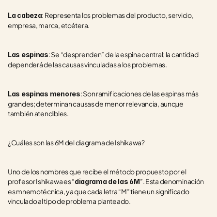
: Representa los problemas del producto, servicio, 
La cabeza
empresa, marca, etcétera.
: Se “desprenden” de la espina central; la cantidad 
Las espinas
dependerá de las causas vinculadas a los problemas.
: Son ramificaciones de las espinas más 
Las espinas menores
grandes; determinan causas de menor relevancia, aunque 
también atendibles.
¿Cuáles son las 6M del diagrama de Ishikawa?
Uno de los nombres que recibe el método propuesto por el 
profesor Ishikawa es “
”. Esta denominación 
diagrama de las 6M
es mnemotécnica, ya que cada letra “M” tiene un significado 
vinculado al tipo de problema planteado.