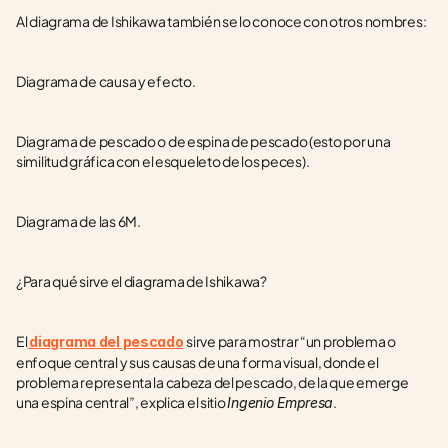
Al diagrama de Ishikawa también se lo conoce con otros nombres:
Diagrama de causa y efecto.
Diagrama de pescado o de espina de pescado (esto por una 
similitud gráfica con el esqueleto de los peces).
Diagrama de las 6M.
¿Para qué sirve el diagrama de Ishikawa?
El
sirve para mostrar “un problema o 
diagrama del pescado
enfoque central y sus causas de una forma visual, donde el 
problema representa la cabeza del pescado, de la que emerge 
una espina central”, explica el sitio 
.
Ingenio Empresa