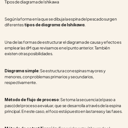
Tipos de diagrama de Ishikawa
Según la forma en la que se dibuja la espina del pescado surgen 
diferentes 
.
tipos de diagrama de Ishikawa
Una de las formas de estructurar el diagrama de causa y efecto es 
emplear las 6M que revisamos en el punto anterior. También 
existen otras posibilidades.
: Se estructura con espinas mayores y 
Diagrama simple
menores, con problemas primarios y secundarios, 
respectivamente.
: Se toma la secuencia (el paso a 
Método de flujo de proceso
paso) del proceso a evaluar, que se desarrolla a través de la espina 
principal. En este caso, el foco está puesto en las tareas y las fases.