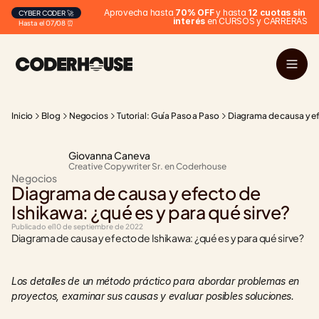
Aprovecha hasta 
70% OFF
 y hasta 
12 cuotas sin 
CYBER CODER 🚀
interés
 en CURSOS y CARRERAS
Hasta el 07/08 ⏰
Inicio
Blog
Negocios
Tutorial: Guía Paso a Paso
Diagrama de causa y ef
Giovanna Caneva
Creative Copywriter Sr. en Coderhouse
Negocios
Diagrama de causa y efecto de 
Ishikawa: ¿qué es y para qué sirve?
Publicado el
10 de septiembre de 2022
Diagrama de causa y efecto de Ishikawa: ¿qué es y para qué sirve?
Los detalles de un método práctico para abordar problemas en 
proyectos, examinar sus causas y evaluar posibles soluciones.