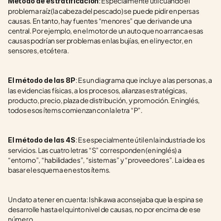
: Especialmente útil cuando el 
Método de estratificación
problema raíz (la cabeza del pescado) se puede pidir en persas 
causas. En tanto, hay fuentes “menores” que derivan de una 
central. Por ejemplo, en el motor de un auto que no arranca esas 
causas podrían ser problemas en las bujías, en el inyector, en 
sensores, etcétera.
: Es un diagrama que incluye a las personas, a 
El método de las 8P
las evidencias físicas, a los procesos, alianzas estratégicas, 
producto, precio, plaza de distribución, y promoción. En inglés, 
todos esos ítems comienzan con la letra “P”.
: Es especialmente útil en la industria de los 
El método de las 4S
servicios. Las cuatro letras “S” corresponden (en inglés) a 
“entorno”, “habilidades”, “sistemas” y “proveedores”. La idea es 
basar el esquema en estos ítems.  
Un dato a tener en cuenta: Ishikawa aconsejaba que la espina se 
desarrolle hasta el quinto nivel de causas, no por encima de ese 
número.