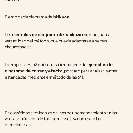
Ejemplos de diagrama de Ishikawa
Los 
demuestran la 
ejemplos de diagrama de Ishikawa 
versatilidad del método, que puede adaptarse a persas 
circunstancias.
La empresa HubSpot comparte una serie de 
ejemplos del 
, por caso para analizar ventas 
diagrama de causa y efecto
estancadas mediante el método de las 6M.
En el gráfico se revisan las causas de un estancamiento en las 
ventas en función de fallas en las seis variables arriba 
mencionadas.