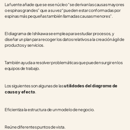
La fuente añade que se ese núcleo “se derivan las causas mayores 
o espinas grandes” que a su vez “pueden estar conformadas por 
espinas más pequeñas también llamadas causas menores”.
El diagrama de Ishikawa se emplea para estudiar procesos, y 
diseñar un plan para recoger los datos relativos a la creación ágil de 
productos y servicios.
También ayuda a resolver problemáticas que pueden surgir en los 
equipos de trabajo.
Los siguientes son algunas de las 
utilidades del diagrama de 
.
causa y efecto
Eficientiza la estructura de un modelo de negocio.
Reúne diferentes puntos de vista.