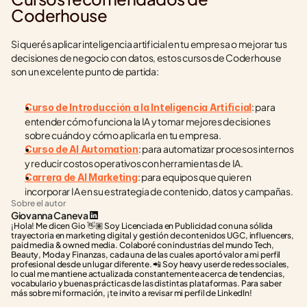
Coderhouse
Si querés aplicar inteligencia artificial en tu empresa o mejorar tus 
decisiones de negocio con datos, estos cursos de Coderhouse 
son un excelente punto de partida:
: para 
Curso de Introducción a la Inteligencia Artificial
entender cómo funciona la IA y tomar mejores decisiones 
sobre cuándo y cómo aplicarla en tu empresa.
: para automatizar procesos internos 
Curso de AI Automation
y reducir costos operativos con herramientas de IA.
: para equipos que quieren 
Carrera de AI Marketing
incorporar IA en su estrategia de contenido, datos y campañas.
Sobre el autor
Giovanna Caneva
¡Hola! Me dicen Gio 👋🏽 Soy Licenciada en Publicidad con una sólida 
trayectoria en marketing digital y gestión de contenidos UGC, influencers, 
paid media & owned media. Colaboré con industrias del mundo Tech, 
Beauty, Moda y Finanzas, cada una de las cuales aportó valor a mi perfil 
profesional desde un lugar diferente. 📲 Soy heavy user de redes sociales, 
lo cual me mantiene actualizada constantemente acerca de tendencias, 
vocabulario y buenas prácticas de las distintas plataformas. Para saber 
más sobre mi formación, ¡te invito a revisar mi perfil de LinkedIn!