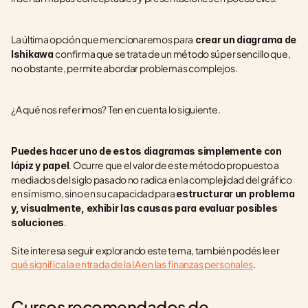
La última opción que mencionaremos para
 crear un diagrama de 
confirma que se trata de un método súper sencillo que, 
Ishikawa 
no obstante, permite abordar problemas complejos.
¿A qué nos referimos? Ten en cuenta lo siguiente.
Puedes hacer uno de estos diagramas simplemente con 
. Ocurre que el valor de este método propuesto a 
lápiz y papel
mediados del siglo pasado no radica en la complejidad del gráfico 
en sí mismo, sino en su capacidad para 
estructurar un problema 
y, visualmente, exhibir las causas para evaluar posibles 
.  
soluciones
Si te interesa seguir explorando este tema, también podés leer 
qué significa la entrada de la IA en las finanzas personales
.
Cursos recomendados de 