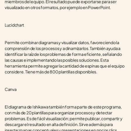
miembros del equipo. El resultado puede exportarse para ser 
visualizado en otros formatos, por ejemplo en PowerPoint. 
Lucidchart
Permite combinar diagramas y visualizar datos, favoreciendo la 
comprensión de los procesos y a dinamizarlos. También ayuda a 
identificar la raíz de los problemas de forma eficiente, señalando 
las causas e implementando las posibles soluciones. Esta 
herramienta permite agregar la cantidad de espinas que el equipo 
considere. Tiene más de 800 plantillas disponibles. 
Canva
El diagrama de Ishikawa también forma parte de este programa, 
con más de 20 plantillas para organizar procesos y detectar 
problemas. Es de fácil visualización; permite publicar, compartir y 
descargar el resultado en alta definición. Sirve además para 
insertar mapas conceptuales y presentaciones en pocos clics.