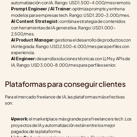
automatización con IA. Rango: USD 1.500–4.000/mes remoto.
 optimiza prompts y entrena 
Prompt Engineer / AI Trainer:
modelos para empresas tech. Rango: USD 1.200–3.000/mes.
 combina estrategia de contenidos 
AI Content Strategist:
con herramientas de IA generativa. Rango: USD 1.000–
2.500/mes.
 gestiona el desarrollo de productos con 
AI Product Manager:
IA integrada. Rango: USD 2.500–6.000/mes para perfiles con 
experiencia.
 desarrolla soluciones técnicas con LLMs y APIs de 
AI Engineer:
IA. Rango: USD 3.000–8.000/mes para perfiles senior.
Plataformas para conseguir clientes
Para el mercado freelance de IA, las plataformas más efectivas 
son:
 el marketplace más grande para freelancers tech. Los 
Upwork:
proyectos de IA y automatización están entre los mejor 
pagados de la plataforma.