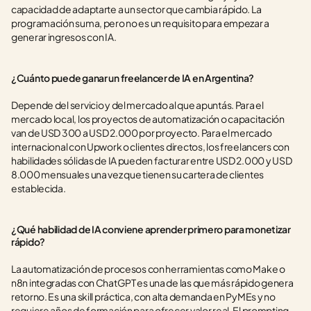
capacidad de adaptarte a un sector que cambia rápido. La 
programación suma, pero no es un requisito para empezar a 
generar ingresos con IA.
¿Cuánto puede ganar un freelancer de IA en Argentina?
Depende del servicio y del mercado al que apuntás. Para el 
mercado local, los proyectos de automatización o capacitación 
van de USD 300 a USD 2.000 por proyecto. Para el mercado 
internacional con Upwork o clientes directos, los freelancers con 
habilidades sólidas de IA pueden facturar entre USD 2.000 y USD 
8.000 mensuales una vez que tienen su cartera de clientes 
establecida.
¿Qué habilidad de IA conviene aprender primero para monetizar 
rápido?
La automatización de procesos con herramientas como Make o 
n8n integradas con ChatGPT es una de las que más rápido genera 
retorno. Es una skill práctica, con alta demanda en PyMEs y no 
requiere años de formación para ofrecer valor real. El prompting 