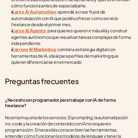
cómo funciona antes de especializarte.
: aprendé a crear flujos de 
Curso AI Automation
automatización con IA que podés ofrecer como servicio 
freelance desde el primer mes.
: para quienes quieren ir más allá y construir 
Curso AI Agents
agentes autónomos que resuelvan tareas complejas de forma 
independiente.
: combina estrategia digital con 
Carrera AI Marketing
herramientas de IA, ideal para perfiles de marketing que 
quieren diferenciarse en el mercado.
Preguntas frecuentes
¿Necesito ser programador para trabajar con IA de forma 
freelance?
No en la mayoría de los servicios. El prompting, la automatización 
no-code y la creación de contenido con IA no requieren 
programación. Sí necesitás conocer bien las herramientas, 
entender cómo funcionan los modelos de lenguaje y tener la 