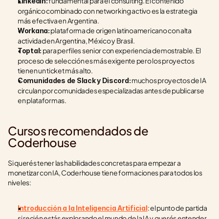
 fundamental para el consulting. El contenido 
LinkedIn:
orgánico combinado con networking activo es la estrategia 
más efectiva en Argentina.
 plataforma de origen latinoamericano con alta 
Workana:
actividad en Argentina, México y Brasil.
 para perfiles senior con experiencia demostrable. El 
Toptal:
proceso de selección es más exigente pero los proyectos 
tienen un ticket más alto.
 muchos proyectos de IA 
Comunidades de Slack y Discord:
circulan por comunidades especializadas antes de publicarse 
en plataformas.
Cursos recomendados de 
Coderhouse
Si querés tener las habilidades concretas para empezar a 
monetizar con IA, Coderhouse tiene formaciones para todos los 
niveles:
: el punto de partida 
Introducción a la Inteligencia Artificial
si recién estás explorando el mundo de la IA y querés entender 