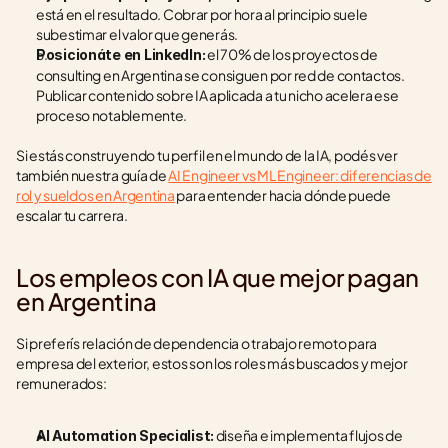
está en el resultado. Cobrar por hora al principio suele 
subestimar el valor que generás.
 el 70% de los proyectos de 
Posicionáte en LinkedIn:
consulting en Argentina se consiguen por red de contactos. 
Publicar contenido sobre IA aplicada a tu nicho acelera ese 
proceso notablemente.
Si estás construyendo tu perfil en el mundo de la IA, podés ver 
también nuestra guía de 
AI Engineer vs ML Engineer: diferencias de 
rol y sueldos en Argentina
 para entender hacia dónde puede 
escalar tu carrera.
Los empleos con IA que mejor pagan 
en Argentina
Si preferís relación de dependencia o trabajo remoto para 
empresa del exterior, estos son los roles más buscados y mejor 
remunerados:
 diseña e implementa flujos de 
AI Automation Specialist: