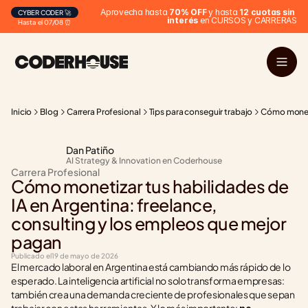
Aprovecha hasta 
70% OFF
 y hasta 
12 cuotas sin 
CYBER CODER 🚀
interés
 en CURSOS y CARRERAS
Hasta el 07/08 ⏰
Inicio
Blog
Carrera Profesional
Tips para conseguir trabajo
Cómo monetiz
Dan Patiño
AI Strategy & Innovation en Coderhouse
Carrera Profesional
Cómo monetizar tus habilidades de 
IA en Argentina: freelance, 
consulting y los empleos que mejor 
pagan
Publicado el
19 de mayo de 2026
El mercado laboral en Argentina está cambiando más rápido de lo 
esperado. La inteligencia artificial no solo transforma empresas: 
también crea una demanda creciente de profesionales que sepan 