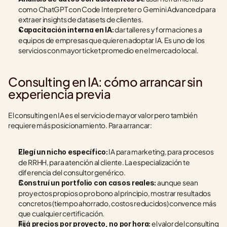
como ChatGPT con Code Interpreter o Gemini Advanced para 
extraer insights de datasets de clientes.
 dar talleres y formaciones a 
Capacitación interna en IA:
equipos de empresas que quieren adoptar IA. Es uno de los 
servicios con mayor ticket promedio en el mercado local.
Consulting en IA: cómo arrancar sin 
experiencia previa
El consulting en IA es el servicio de mayor valor pero también 
requiere más posicionamiento. Para arrancar:
 IA para marketing, para procesos 
Elegí un nicho específico:
de RRHH, para atención al cliente. La especialización te 
diferencia del consultor genérico.
 aunque sean 
Construí un portfolio con casos reales:
proyectos propios o pro bono al principio, mostrar resultados 
concretos (tiempo ahorrado, costos reducidos) convence más 
que cualquier certificación.
 el valor del consulting 
Fijá precios por proyecto, no por hora: