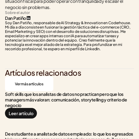
situación fiscal para poder operar con tranquilidad y escalar el 
negocio sin problemas.
Sobre el autor
Dan Patiño
Soy Dan Patiño, responsable de AI Strategy & Innovation en Coderhouse. 
Mi día a día consiste en fusionar la gestión táctica del e-commerce (CRO, 
Email Marketing y SEO) con el desarrollo de soluciones disruptivas. Me 
especializo en crear apps internas con IA para automatizar tareas y 
potenciar la innovación dentro del equipo. Creo fielmente que la 
tecnología es el mejor aliado de la estrategia. Para profundizar en mi 
recorrido profesional, te espero en mi perfil de LinkedIn.
Artículos relacionados
Ver más artículos
Soft skills que los analistas de datos no practican pero que los 
managers más valoran: comunicación, storytelling y criterio de 
negocio
Leer artículo
De estudiante a analista de datos empleado: lo que los egresados 