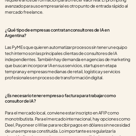
avanzado para uso empresarial es otro punto de entrada rápido al 
mercado freelance.
¿Qué tipo de empresas contratan consultores de IA en 
Argentina?
Las PyMEs que quieren automatizar procesos sin tener un equipo 
tech interno son las principales clientas de consultores de IA 
independientes. También hay demanda en agencias de marketing 
que buscan incorporar IA en sus servicios, startups en etapa 
temprana y empresas medianas de retail, logística y servicios 
profesionales en proceso de transformación digital.
¿Es necesario tener empresa o factura para trabajar como 
consultor de IA?
Para el mercado local, conviene estar inscripto en AFIP como 
monotributista. Para el mercado internacional, hay opciones como 
Deel, Payoneer o Wise para recibir pagos en dólares sin necesidad 
de una empresa constituida. Lo importante es regularizar la 