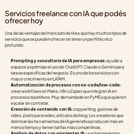
Servicios freelance con IA que podés 
ofrecer hoy
Una de las ventajas del mercado de IA es que hay muchos tipos de 
servicios que se pueden ofrecer sin tener un perfil técnico 
profundo:
 ayudar a 
Prompting y consultoría de IA para empresas:
equipos a optimizar el uso de ChatGPT, Claude o Gemini para 
tareas específicas del negocio. Es uno de los servicios con 
mayor crecimiento en LATAM.
Automatización de procesos con no-code/low-code:
crear workflows en Make, n8n o Zapier que integren IA en 
procesos repetitivos. Muy demandado en PyMEs que quieren 
escalar sin contratar.
 copywriting, guiones de 
Creación de contenido con IA:
video, posts para redes, artículos de blog. Los creadores que 
dominan las herramientas de IA generativa producen más en 
menos tiempo y tienen tarifas más competitivas.
 usar herramientas 
Análisis de datos con asistentes IA: