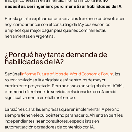
trabajar con estas herramientas. Y lo más importante: 
no 
.
necesitás ser ingeniero para monetizar habilidades de IA
En esta guía te explicamos qué servicios freelance podés ofrecer 
hoy, cómo arrancar con el consulting de IA y cuáles son los 
empleos que mejor pagan para quienes dominan estas 
herramientas en Argentina.
¿Por qué hay tanta demanda de 
habilidades de IA?
Según el 
informe Future of Jobs del World Economic Forum
, los 
roles vinculados a IA y big data están entre los de mayor 
crecimiento proyectado. Pero no es solo a nivel global: en LATAM, 
el mercado freelance de servicios relacionados con IA creció 
significativamente en el último tiempo.
La razón es clara: las empresas quieren implementar IA pero no 
siempre tienen el equipo interno para hacerlo. Ahí entran perfiles 
independientes, sean consultores, especialistas en 
automatización o creadores de contenido con IA.