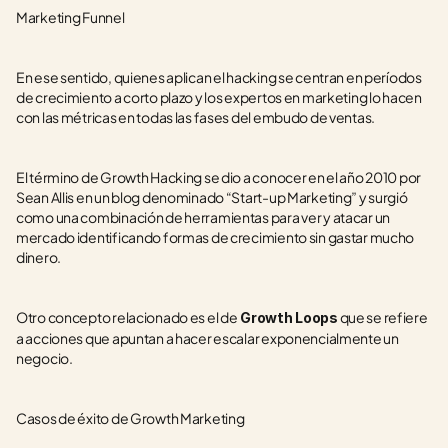
Marketing Funnel
En ese sentido, quienes aplican el hacking se centran en períodos 
de crecimiento a corto plazo y los expertos en marketing lo hacen 
con las métricas en todas las fases del embudo de ventas.
El término de Growth Hacking se dio a conocer en el año 2010 por 
Sean Allis en un blog denominado “Start-up Marketing” y surgió 
como una combinación de herramientas para ver y atacar un 
mercado identificando formas de crecimiento sin gastar mucho 
dinero.
Otro concepto relacionado es el de
 que se refiere 
 Growth Loops
a acciones que apuntan a hacer escalar exponencialmente un 
negocio.
Casos de éxito de Growth Marketing 