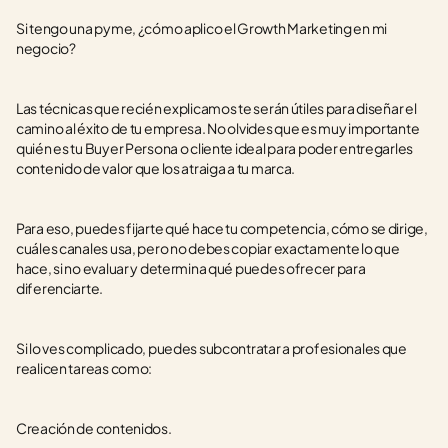
Si tengo una pyme, ¿cómo aplico el Growth Marketing en mi 
negocio?
Las técnicas que recién explicamos te serán útiles para diseñar el 
camino al éxito de tu empresa. No olvides que es muy importante 
quién es tu Buyer Persona o cliente ideal para poder entregarles 
contenido de valor que los atraiga a tu marca.
Para eso, puedes fijarte qué hace tu competencia, cómo se dirige, 
cuáles canales usa, pero no debes copiar exactamente lo que 
hace, si no evaluar y determina qué puedes ofrecer para 
diferenciarte. 
Si lo ves complicado, puedes subcontratar a profesionales que 
realicen tareas como: 
Creación de contenidos.