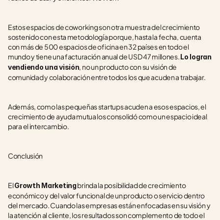
Estos espacios de coworking son otra muestra del crecimiento 
sostenido con esta metodología porque, hasta la fecha, cuenta 
con más de 500 espacios de oficina en 32 países en todo el 
mundo y tiene una facturación anual de USD 47 millones. 
Lo logran 
, no un producto con su visión de 
vendiendo una visión
comunidad y colaboración entre todos los que acuden a trabajar.
Además, como las pequeñas startups acuden a esos espacios, el 
crecimiento de ayuda mutua los consolidó como un espacio ideal 
para el intercambio.
Conclusión
El 
 brinda la posibilidad de crecimiento 
Growth Marketing
económico y del valor funcional de un producto o servicio dentro 
del mercado. Cuando las empresas están enfocadas en su visión y 
la atención al cliente, los resultados son complemento de todo el 