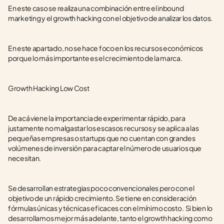
En este caso se realiza una combinación entre el inbound 
marketing y el growth hacking con el objetivo de analizar los datos. 
En este apartado, no se hace foco en los recursos económicos 
porque lo más importante es el crecimiento de la marca.
Growth Hacking Low Cost 
De acá viene la importancia de experimentar rápido, para 
justamente no malgastar los escasos recursos y se aplica a las 
pequeñas empresas o startups que no cuentan con grandes 
volúmenes de inversión para captar el número de usuarios que 
necesitan. 
Se desarrollan estrategias poco convencionales pero con el 
objetivo de un rápido crecimiento. Se tiene en consideración 
fórmulas únicas y técnicas eficaces con el mínimo costo.  Si bien lo 
desarrollamos mejor más adelante, tanto el growth hacking como 