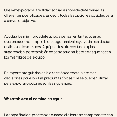
Una vez explorada la realidad actual, es hora de determinar las 
diferentes posibilidades. Es decir, todas las opciones posibles para 
alcanzar el objetivo.
Ayuda a los miembros del equipo a pensar en tantas buenas 
opciones como sea posible. Luego, analízalos y ayúdalos a decidir 
cuáles son los mejores. Aquí puedes ofrecer tus propias 
sugerencias, pero también debes escuchar las ofertas que hacen 
los miembros del equipo.
Es importante guiarlos en la dirección correcta, sin tomar 
decisiones por ellos. Las preguntas típicas que se pueden utilizar 
para explorar opciones son las siguientes:
W: establece el camino a seguir
La etapa final del proceso es cuando el cliente se compromete con 