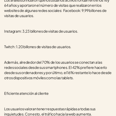
Los análisis brindaron que los usuarios activos rondan entre los 16 y 
64 años y aportaron el número de visitas que realizaron en los 
websites de algunas redes sociales:  Facebook: 9,99 billones de 
visitas de usuarios.
Instagram: 3,23 billones de visitas de usuarios.
Twitch : 1.20 billones de visitas de usuarios.
Además, alrededor del 70% de los usuarios se conectan a las 
redes sociales desde sus smartphones. El 42% prefiere hacerlo 
desde sus ordenadores y por último, el 16% restante lo hace desde 
otros dispositivos móviles como las tablets. 
Eficiente atención al cliente
Los usuarios valoran tener respuestas rápidas a todas sus 
inquietudes. Con esto, el tráfico hacia la web aumenta. 