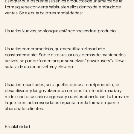
Es lograr que los clientes usen los productos de una marca de tal 
forma que se convierta habitual en ellos dentro del embudo de 
ventas. Se ejecuta bajo tres modalidades:
Usuarios Nuevos, son los que están conociendo el producto.
Usuarios comprometidos, quienes utilizan el producto 
constantemente. Sobre estos usuarios, además de mantenerlos 
activos, se puede fomentar que se vuelvan "power users” al llevar 
su tasa de uso a un nivel muy elevado.
Usuarios resucitados, son aquellos que usaron el producto, se 
desactivaron y luego volvieron a comprar. La retención analiza y 
mide cuántos usuarios regresan y cuantos abandonan. La forma en 
la que se estudian esos datos impactará en la forma en que se 
aborda a los clientes.
Escalabilidad