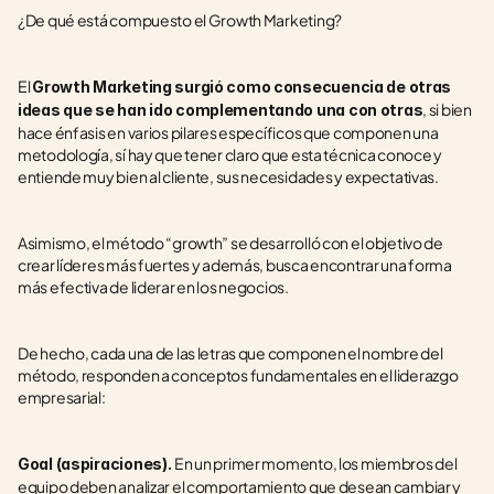
¿De qué está compuesto el Growth Marketing?
El 
Growth Marketing surgió como consecuencia de otras 
, si bien 
ideas que se han ido complementando una con otras
hace énfasis en varios pilares específicos que componen una 
metodología, sí hay que tener claro que esta técnica conoce y 
entiende muy bien al cliente, sus necesidades y expectativas.
Asimismo, el método “growth” se desarrolló con el objetivo de 
crear líderes más fuertes y además, busca encontrar una forma 
más efectiva de liderar en los negocios.
De hecho, cada una de las letras que componen el nombre del 
método, responden a conceptos fundamentales en el liderazgo 
empresarial:
En un primer momento, los miembros del 
Goal (aspiraciones). 
equipo deben analizar el comportamiento que desean cambiar y 