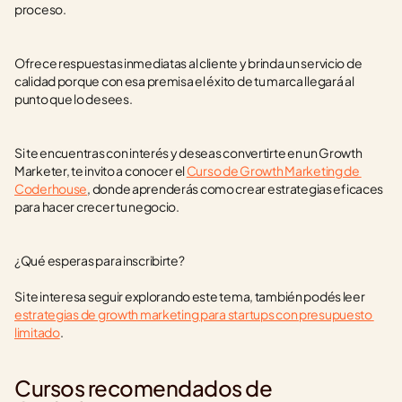
proceso.
Ofrece respuestas inmediatas al cliente y brinda un servicio de 
calidad porque con esa premisa el éxito de tu marca llegará al 
punto que lo desees.
Si te encuentras con interés y deseas convertirte en un Growth 
Marketer, te invito a conocer el 
Curso de Growth Marketing de 
Coderhouse
, donde aprenderás como crear estrategias eficaces 
para hacer crecer tu negocio. 
¿Qué esperas para inscribirte?
Si te interesa seguir explorando este tema, también podés leer 
estrategias de growth marketing para startups con presupuesto 
limitado
.
Cursos recomendados de 