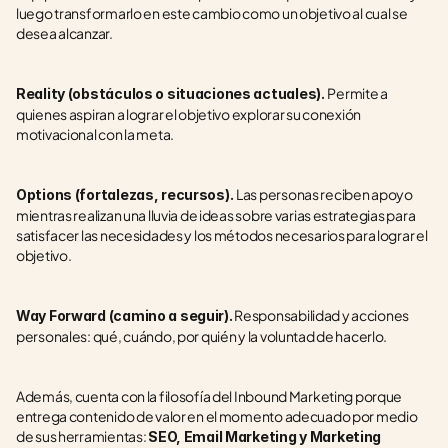
luego transformarlo en este cambio como un objetivo al cual se 
desea alcanzar. 
Permite a 
Reality (obstáculos o situaciones actuales). 
quienes aspiran a lograr el objetivo explorar su conexión 
motivacional con la meta.
Las personas reciben apoyo 
Options (fortalezas, recursos). 
mientras realizan una lluvia de ideas sobre varias estrategias para 
satisfacer las necesidades y los métodos necesarios para lograr el 
objetivo. 
 Responsabilidad y acciones 
Way Forward (camino a seguir).
personales: qué, cuándo, por quién y la voluntad de hacerlo.
Además, cuenta con la filosofía del Inbound Marketing porque 
entrega contenido de valor en el momento adecuado por medio 
de sus herramientas: 
SEO, Email Marketing y Marketing 