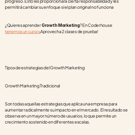
progreso. Esto les proporcionará cierta responsabilidad y les 
permitirá cambiar su enfoque si el plan original no funciona
¿Quieres aprender
? En Coderhouse 
 Growth Marketing
tenemos un curso
 ¡Aprovecha 2 clases de prueba!
Tipos de estrategias del Growth Marketing
Growth Marketing Tradicional 
Son todas aquellas estrategias que aplica una empresa para 
aumentar radicalmente su impacto en el mercado. El resultado se 
observa en un mayor número de usuarios, lo que permite un 
crecimiento sostenido en diferentes escalas.