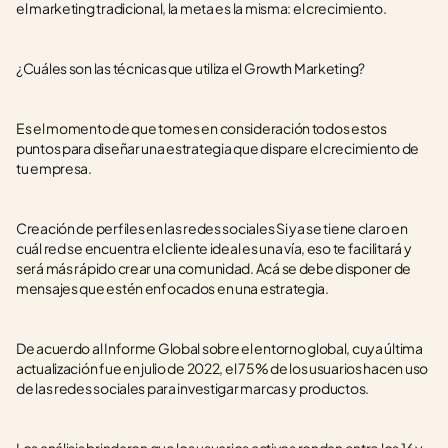
el marketing tradicional, la meta es la misma: el crecimiento.
¿Cuáles son las técnicas que utiliza el Growth Marketing?
Es el momento de que tomes en consideración todos estos 
puntos para diseñar una estrategia que dispare el crecimiento de 
tu empresa.
Creación de perfiles en las redes sociales Si ya se tiene claro en 
cuál red se encuentra el cliente ideal es una vía, eso te facilitará y 
será más rápido crear una comunidad. Acá se debe disponer de 
mensajes que estén enfocados en una estrategia.
De acuerdo al Informe Global sobre el entorno global, cuya última 
actualización fue en julio de 2022, el 75% de los usuarios hacen uso 
de las redes sociales para investigar marcas y productos. 