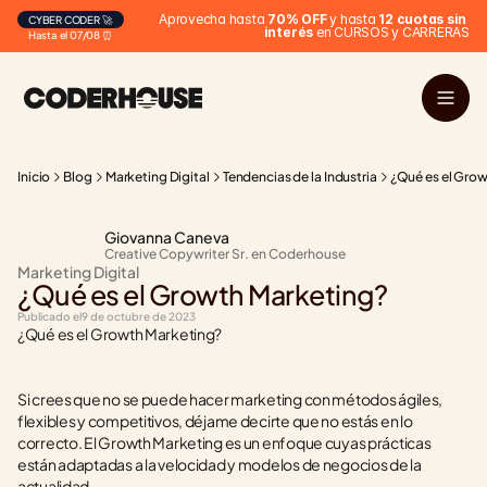
Aprovecha hasta 
70% OFF
 y hasta 
12 cuotas sin 
CYBER CODER 🚀
interés
 en CURSOS y CARRERAS
Hasta el 07/08 ⏰
Inicio
Blog
Marketing Digital
Tendencias de la Industria
¿Qué es el Grow
Giovanna Caneva
Creative Copywriter Sr. en Coderhouse
Marketing Digital
¿Qué es el Growth Marketing?
Publicado el
9 de octubre de 2023
¿Qué es el Growth Marketing?
Si crees que no se puede hacer marketing con métodos ágiles, 
flexibles y competitivos, déjame decirte que no estás en lo 
correcto. El Growth Marketing es un enfoque cuyas prácticas 
están adaptadas a la velocidad y modelos de negocios de la 
actualidad. 