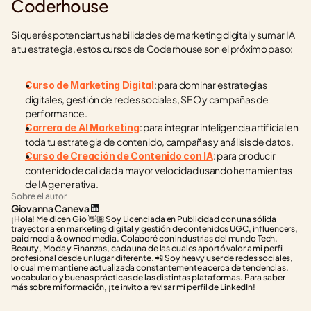
Coderhouse
Si querés potenciar tus habilidades de marketing digital y sumar IA 
a tu estrategia, estos cursos de Coderhouse son el próximo paso:
: para dominar estrategias 
Curso de Marketing Digital
digitales, gestión de redes sociales, SEO y campañas de 
performance.
: para integrar inteligencia artificial en 
Carrera de AI Marketing
toda tu estrategia de contenido, campañas y análisis de datos.
: para producir 
Curso de Creación de Contenido con IA
contenido de calidad a mayor velocidad usando herramientas 
de IA generativa.
Sobre el autor
Giovanna Caneva
¡Hola! Me dicen Gio 👋🏽 Soy Licenciada en Publicidad con una sólida 
trayectoria en marketing digital y gestión de contenidos UGC, influencers, 
paid media & owned media. Colaboré con industrias del mundo Tech, 
Beauty, Moda y Finanzas, cada una de las cuales aportó valor a mi perfil 
profesional desde un lugar diferente. 📲 Soy heavy user de redes sociales, 
lo cual me mantiene actualizada constantemente acerca de tendencias, 
vocabulario y buenas prácticas de las distintas plataformas. Para saber 
más sobre mi formación, ¡te invito a revisar mi perfil de LinkedIn!