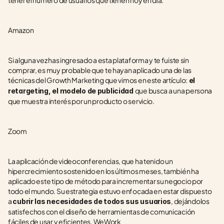
tener el número de usuarios que tienen hoy en día.
Amazon
Si alguna vez has ingresado a esta plataforma y te fuiste sin 
comprar, es muy probable que te hayan aplicado una de las 
técnicas del Growth Marketing que vimos en este artículo:
 el 
que busca a una persona 
retargeting, el modelo de publicidad 
que muestra interés por un producto o servicio.
Zoom
La aplicación de videoconferencias, que ha tenido un 
hipercrecimiento sostenido en los últimos meses, también ha 
aplicado este tipo de método para incrementar su negocio por 
todo el mundo. Su estrategia estuvo enfocada en estar dispuesto 
a 
, dejándolos 
cubrir las necesidades de todos sus usuarios
satisfechos con el diseño de herramientas de comunicación 
fáciles de usar y eficientes. WeWork