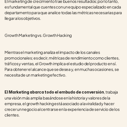
El marketing de crecimiento trae buenos resultados; por lo tanto, 
es fundamental que cuentes con un equipo especializado en cada 
departamento para que analice todas las métricas necesarias para 
llegar a los objetivos.
Growth Marketing vs. Growth Hacking
Mientras el marketing analiza el impacto de los canales 
promocionales; es decir, métricas de rendimiento como clientes, 
tráficos y ventas, el Growth implica el estudio del producto en sí. 
Para obtener el alcance que se desea y, en muchas ocasiones, se 
necesita de un marketing efectivo.
, trabaja 
El Marketing abarca todo el embudo de conversión
una visión más amplia basándose en la historia y valores de la 
empresa, el growth hacking está asociado a la viralidad y hacer 
crecer un negocio al centrarse en la experiencia de servicio de los 
clientes.