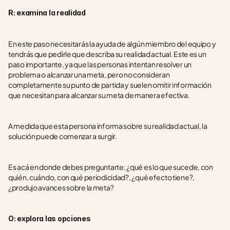
R: examina la realidad
En este paso necesitarás la ayuda de algún miembro del equipo y 
tendrás que pedirle que describa su realidad actual. Este es un 
paso importante, ya que las personas intentan resolver un 
problema o alcanzar una meta, pero no consideran 
completamente su punto de partida y suelen omitir información 
que necesitan para alcanzar su meta de manera efectiva.
A medida que esta persona informa sobre su realidad actual, la 
solución puede comenzar a surgir.
Es acá en donde debes preguntarte: ¿qué es lo que sucede, con 
quién, cuándo, con qué periodicidad?, ¿qué efecto tiene?, 
¿produjo avances sobre la meta?
O: explora las opciones