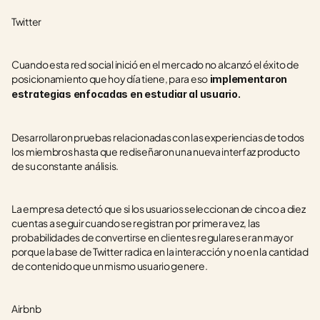
Twitter
Cuando esta red social inició en el mercado no alcanzó el éxito de 
posicionamiento que hoy día tiene, para eso
 implementaron 
estrategias enfocadas en estudiar al usuario. 
Desarrollaron pruebas relacionadas con las experiencias de todos 
los miembros hasta que rediseñaron una nueva interfaz producto 
de su constante análisis.
La empresa detectó que si los usuarios seleccionan de cinco a diez 
cuentas a seguir cuando se registran por primera vez, las 
probabilidades de convertirse en clientes regulares eran mayor 
porque la base de Twitter radica en la interacción y no en la cantidad 
de contenido que un mismo usuario genere.
Airbnb