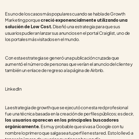
Es uno de los casos más populares cuando se habla de Growth 
Marketing porque 
creció exponencialmente utilizando una 
 Diseñó una estrategia para que sus 
solución de Low Cost.
usuarios pudieran lanzar sus anuncios en el portal Craiglist, uno de 
los portales más visitados en el mundo.
Con esta estrategia se generó una publicación cruzada que 
aumentó el número de personas que verían el anuncio del cliente y 
también un enlace de regreso a la página de Airbnb.
LinkedIn
La estrategia de growth que se ejecutó con esta red profesional 
fue una técnica basada en la creación de perfiles públicos; es decir, 
los usuarios aparecen en los principales buscadores 
Es muy probable que si vas a Google con tu 
orgánicamente. 
nombre lo primero que salga sea tu perfil en esta red. Esto lo llevó a 