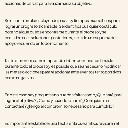
acciones decisivas para avanzar hacia su objetivo.
Se elabora un plan incluyendo pautas y tiempos específicos para 
lograr un progreso alcanzable. Se identifica cualquier obstáculo 
potencial que pueda encontrarse durante el proceso y se 
consideran las soluciones posteriores, incluido un esquema del 
apoyo requerido en todo momento.
Tanto el mentor como el aprendiz deben permanecer flexibles 
durante todo el proceso y es posible que sea necesario modificar 
las metas o acciones para reaccionar ante eventos tanto positivos 
como negativos.
En este caso hay preguntas no pueden faltar como¿Qué haré para 
lograr el objetivo? ¿Cómo y cuándo lo haré? ¿Con quién me 
contactaré? ¿Tengo el compromiso necesario para cumplirlo? 
Es importante establecer una fecha en la que ambos revisarán el 