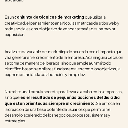
Es un 
que utiliza la 
conjunto de técnicas de marketing 
creatividad, el pensamiento analítico, las métricas de sitios web y 
redes sociales con el objetivo de vender a través de una mayor 
exposición.
Analiza cada variable del marketing de acuerdo con el impacto que 
va a generar en el crecimiento de la empresa. Acá ninguna decisión 
se toma de manera deliberada, sino que emplea un método 
científico basado en pilares fundamentales como los objetivos, la 
experimentación, la colaboración y la rapidez.
No existe una fórmula secreta para llevarla a cabo en las empresas, 
sino que
 es el resultado de pequeñas acciones del día a día 
 Se enfoca en 
que están orientadas siempre al crecimiento.
la creación de una base potente de usuarios que permiten el 
desarrollo acelerado de los negocios, procesos, sistemas y 
estrategias.