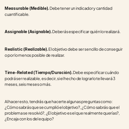
 Debe tener un indicador y cantidad 
Measurable (Medible).
cuantificable.
 Deberás especificar quién lo realizará.
Assignable (Asignable).
 El objetivo debe ser sencillo de conseguir 
Realistic (Realizable).
o por lo menos posible de realizar. 
 Debe especificar cuándo 
Time-Related (Tiempo/Duración).
podrá ser realizable, es decir, si el hecho de lograrlo te llevará 3 
meses, seis meses o más. 
Al hacer esto, tendrás que hacerte algunas preguntas como: 
¿Cómo sabrás que se cumplió el objetivo?, ¿Cómo sabrás que el 
problema se resolvió?, ¿El objetivo es el que realmente querías?, 
¿Encaja con los del equipo?