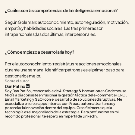
¿Cuáles son las competencias de la inteligencia emocional?
Según Goleman: autoconocimiento, autorregulación, motivación, 
empatía y habilidades sociales. Las tres primeras son 
intrapersonales; las dos últimas, interpersonales.
¿Cómo empiezo a desarrollarla hoy?
Por el autoconocimiento: registrá tus reacciones emocionales 
durante una semana. Identificar patrones es el primer paso para 
gestionarlos mejor.
Sobre el autor
Dan Patiño
Soy Dan Patiño, responsable de AI Strategy & Innovation en Coderhouse. 
Mi día a día consiste en fusionar la gestión táctica del e-commerce (CRO, 
Email Marketing y SEO) con el desarrollo de soluciones disruptivas. Me 
especializo en crear apps internas con IA para automatizar tareas y 
potenciar la innovación dentro del equipo. Creo fielmente que la 
tecnología es el mejor aliado de la estrategia. Para profundizar en mi 
recorrido profesional, te espero en mi perfil de LinkedIn.