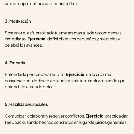
un mensaje o entrar a una reunión difícil.
3. Motivación
Sostener el esfuerzo hacia tus metas más allá de recompensas 
inmediatas. 
 definí objetivos pequeños y medibles y 
Ejercicio:
celebrá los avances.
4. Empatía
Entender la perspectiva del otro. 
 en tu próxima 
Ejercicio:
conversación, dedicate a escuchar sin interrumpir y resumí lo que 
entendiste antes de opinar.
5. Habilidades sociales
Comunicar, colaborar y resolver conflictos. 
 practicá dar 
Ejercicio:
feedback usando hechos concretos en lugar de juicios generales.