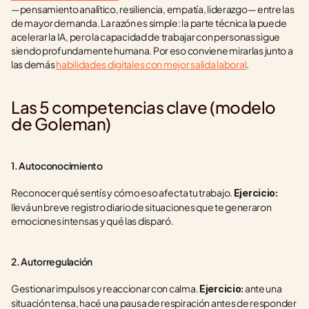
—pensamiento analítico, resiliencia, empatía, liderazgo— entre las 
de mayor demanda. La razón es simple: la parte técnica la puede 
acelerar la IA, pero la capacidad de trabajar con personas sigue 
siendo profundamente humana. Por eso conviene mirarlas junto a 
las demás 
habilidades digitales con mejor salida laboral
.
Las 5 competencias clave (modelo 
de Goleman)
1. Autoconocimiento
Reconocer qué sentís y cómo eso afecta tu trabajo. 
Ejercicio:
llevá un breve registro diario de situaciones que te generaron 
emociones intensas y qué las disparó.
2. Autorregulación
Gestionar impulsos y reaccionar con calma. 
 ante una 
Ejercicio:
situación tensa, hacé una pausa de respiración antes de responder 