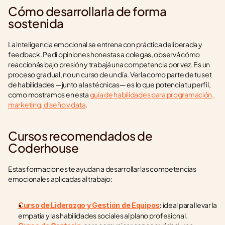
Cómo desarrollarla de forma 
sostenida
La inteligencia emocional se entrena con práctica deliberada y 
feedback. Pedí opiniones honestas a colegas, observá cómo 
reaccionás bajo presión y trabajá una competencia por vez. Es un 
proceso gradual, no un curso de un día. Verla como parte de tu set 
de habilidades —junto a las técnicas— es lo que potencia tu perfil, 
como mostramos en esta 
guía de habilidades para programación, 
marketing, diseño y data
.
Cursos recomendados de 
Coderhouse
Estas formaciones te ayudan a desarrollar las competencias 
emocionales aplicadas al trabajo:
 ideal para llevar la 
Curso de Liderazgo y Gestión de Equipos
:
empatía y las habilidades sociales al plano profesional.