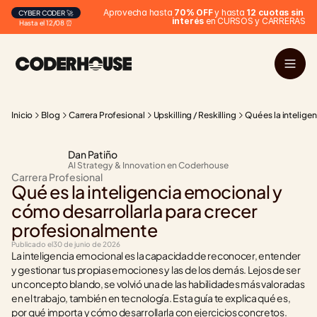
Aprovecha hasta 
70% OFF
 y hasta 
12 cuotas sin 
CYBER CODER 🚀
interés
 en CURSOS y CARRERAS
Hasta el 12/08 ⏰
Inicio
Blog
Carrera Profesional
Upskilling / Reskilling
Qué es la intelige
Dan Patiño
AI Strategy & Innovation en Coderhouse
Carrera Profesional
Qué es la inteligencia emocional y 
cómo desarrollarla para crecer 
profesionalmente
Publicado el
30 de junio de 2026
La inteligencia emocional es la capacidad de reconocer, entender 
y gestionar tus propias emociones y las de los demás. Lejos de ser 
un concepto blando, se volvió una de las habilidades más valoradas 
en el trabajo, también en tecnología. Esta guía te explica qué es, 
por qué importa y cómo desarrollarla con ejercicios concretos.