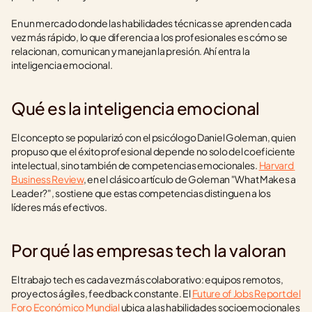
En un mercado donde las habilidades técnicas se aprenden cada 
vez más rápido, lo que diferencia a los profesionales es cómo se 
relacionan, comunican y manejan la presión. Ahí entra la 
inteligencia emocional.
Qué es la inteligencia emocional
El concepto se popularizó con el psicólogo Daniel Goleman, quien 
propuso que el éxito profesional depende no solo del coeficiente 
intelectual, sino también de competencias emocionales. 
Harvard 
Business Review
, en el clásico artículo de Goleman "What Makes a 
Leader?", sostiene que estas competencias distinguen a los 
líderes más efectivos.
Por qué las empresas tech la valoran
El trabajo tech es cada vez más colaborativo: equipos remotos, 
proyectos ágiles, feedback constante. El 
Future of Jobs Report del 
Foro Económico Mundial
 ubica a las habilidades socioemocionales 