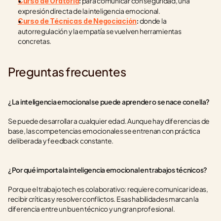
 para comunicar con seguridad, una 
Curso de Oratoria
:
expresión directa de la inteligencia emocional.
 donde la 
Curso de Técnicas de Negociación
:
autorregulación y la empatía se vuelven herramientas 
concretas.
Preguntas frecuentes
¿La inteligencia emocional se puede aprender o se nace con ella?
Se puede desarrollar a cualquier edad. Aunque hay diferencias de 
base, las competencias emocionales se entrenan con práctica 
deliberada y feedback constante.
¿Por qué importa la inteligencia emocional en trabajos técnicos?
Porque el trabajo tech es colaborativo: requiere comunicar ideas, 
recibir críticas y resolver conflictos. Esas habilidades marcan la 
diferencia entre un buen técnico y un gran profesional.