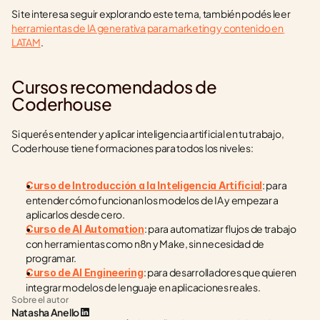
Si te interesa seguir explorando este tema, también podés leer 
herramientas de IA generativa para marketing y contenido en 
LATAM
.
Cursos recomendados de 
Coderhouse
Si querés entender y aplicar inteligencia artificial en tu trabajo, 
Coderhouse tiene formaciones para todos los niveles:
: para 
Curso de Introducción a la Inteligencia Artificial
entender cómo funcionan los modelos de IA y empezar a 
aplicarlos desde cero.
: para automatizar flujos de trabajo 
Curso de AI Automation
con herramientas como n8n y Make, sin necesidad de 
programar.
: para desarrolladores que quieren 
Curso de AI Engineering
integrar modelos de lenguaje en aplicaciones reales.
Sobre el autor
Natasha Anello