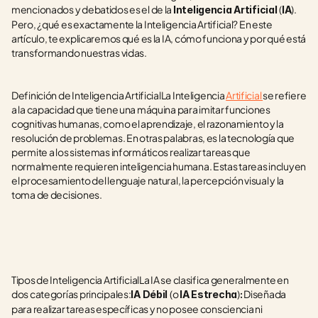
mencionados y debatidos es el de la 
(
). 
Inteligencia Artificial 
IA
Pero, ¿qué es exactamente la Inteligencia Artificial? En este 
artículo, te explicaremos qué es la IA, cómo funciona y por qué está 
transformando nuestras vidas.
Definición de Inteligencia ArtificialLa Inteligencia 
Artificial 
se refiere 
a la capacidad que tiene una máquina para imitar funciones 
cognitivas humanas, como el aprendizaje, el razonamiento y la 
resolución de problemas. En otras palabras, es la tecnología que 
permite a los sistemas informáticos realizar tareas que 
normalmente requieren inteligencia humana. Estas tareas incluyen 
el procesamiento del lenguaje natural, la percepción visual y la 
toma de decisiones.
Tipos de Inteligencia ArtificialLa IA se clasifica generalmente en 
dos categorías principales:
(o 
)
 Diseñada 
IA Débil 
IA Estrecha
:
para realizar tareas específicas y no posee consciencia ni 