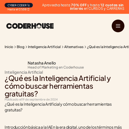
Aprovecha hasta 
70% OFF
 y hasta 
12 cuotas sin 
CYBER CODER 🚀
interés
 en CURSOS y CARRERAS
Hasta el 07/08 ⏰
Inicio
Blog
Inteligencia Artificial
Alternativas
¿Qué es la Inteligencia Ar
Natasha Anello
Head of Marketing en Coderhouse
Inteligencia Artificial
¿Qué es la Inteligencia Artificial y 
cómo buscar herramientas 
gratuitas?
Publicado el
19 de septiembre de 2024
¿Qué es la Inteligencia Artificial y cómo buscar herramientas 
gratuitas?
Introducción básica a la IAEn la era digital, uno de los términos más 