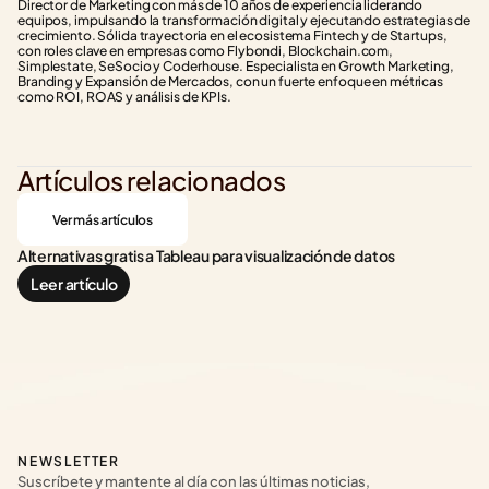
Director de Marketing con más de 10 años de experiencia liderando 
equipos, impulsando la transformación digital y ejecutando estrategias de 
crecimiento. Sólida trayectoria en el ecosistema Fintech y de Startups, 
con roles clave en empresas como Flybondi, Blockchain.com, 
Simplestate, SeSocio y Coderhouse. Especialista en Growth Marketing, 
Branding y Expansión de Mercados, con un fuerte enfoque en métricas 
como ROI, ROAS y análisis de KPIs.
Artículos relacionados
Ver más artículos
Alternativas gratis a Tableau para visualización de datos
Leer artículo
NEWSLETTER
Suscríbete y mantente al día con las últimas noticias, 