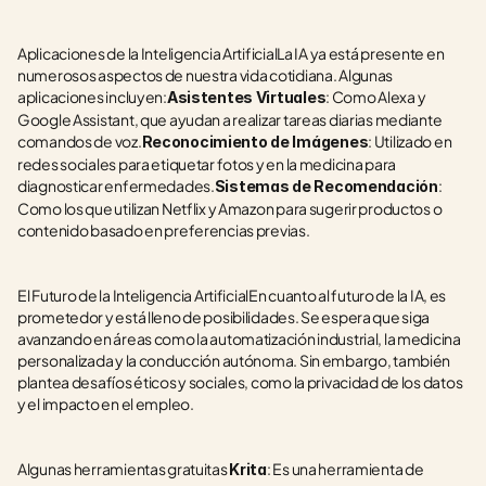
Aplicaciones de la Inteligencia ArtificialLa IA ya está presente en 
numerosos aspectos de nuestra vida cotidiana. Algunas 
aplicaciones incluyen:
: Como Alexa y 
Asistentes Virtuales
Google Assistant, que ayudan a realizar tareas diarias mediante 
comandos de voz.
: Utilizado en 
Reconocimiento de Imágenes
redes sociales para etiquetar fotos y en la medicina para 
diagnosticar enfermedades.
: 
Sistemas de Recomendación
Como los que utilizan Netflix y Amazon para sugerir productos o 
contenido basado en preferencias previas.
El Futuro de la Inteligencia ArtificialEn cuanto al futuro de la IA, es 
prometedor y está lleno de posibilidades. Se espera que siga 
avanzando en áreas como la automatización industrial, la medicina 
personalizada y la conducción autónoma. Sin embargo, también 
plantea desafíos éticos y sociales, como la privacidad de los datos 
y el impacto en el empleo.
Algunas herramientas gratuitas 
: Es una herramienta de 
Krita