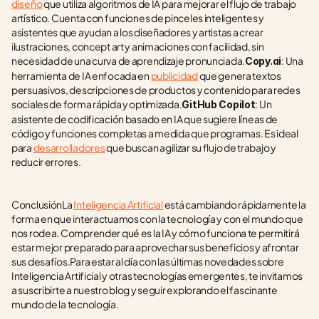
diseño
 que utiliza algoritmos de IA para mejorar el flujo de trabajo 
artístico. Cuenta con funciones de pinceles inteligentes y 
asistentes que ayudan a los diseñadores y artistas a crear 
ilustraciones, concept art y animaciones con facilidad, sin 
necesidad de una curva de aprendizaje pronunciada.
: Una 
Copy.ai
herramienta de IA enfocada en 
publicidad
 que genera textos 
persuasivos, descripciones de productos y contenido para redes 
sociales de forma rápida y optimizada.
: Un 
GitHub Copilot
asistente de codificación basado en IA que sugiere líneas de 
código y funciones completas a medida que programas. Es ideal 
para 
desarrolladores
 que buscan agilizar su flujo de trabajo y 
reducir errores.
ConclusiónLa 
Inteligencia Artificial
 está cambiando rápidamente la 
forma en que interactuamos con la tecnología y con el mundo que 
nos rodea. Comprender qué es la IA y cómo funciona te permitirá 
estar mejor preparado para aprovechar sus beneficios y afrontar 
sus desafíos.Para estar al día con las últimas novedades sobre 
Inteligencia Artificial y otras tecnologías emergentes, te invitamos 
a suscribirte a nuestro blog y seguir explorando el fascinante 
mundo de la tecnología.