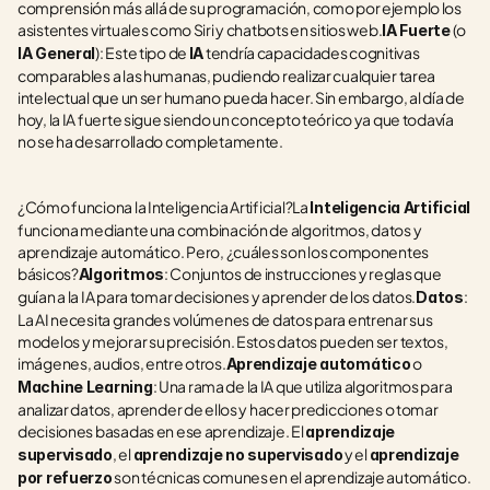
comprensión más allá de su programación, como por ejemplo los 
asistentes virtuales como Siri y chatbots en sitios web.
 (o 
IA Fuerte
): Este tipo de 
 tendría capacidades cognitivas 
IA General
IA
comparables a las humanas, pudiendo realizar cualquier tarea 
intelectual que un ser humano pueda hacer. Sin embargo, al día de 
hoy, la IA fuerte sigue siendo un concepto teórico ya que todavía 
no se ha desarrollado completamente.
¿Cómo funciona la Inteligencia Artificial?La 
Inteligencia Artificial
funciona mediante una combinación de algoritmos, datos y 
aprendizaje automático. Pero, ¿cuáles son los componentes 
básicos?
: Conjuntos de instrucciones y reglas que 
Algoritmos
guían a la IA para tomar decisiones y aprender de los datos.
: 
Datos
La AI necesita grandes volúmenes de datos para entrenar sus 
modelos y mejorar su precisión. Estos datos pueden ser textos, 
imágenes, audios, entre otros.
 o 
Aprendizaje automático
: Una rama de la IA que utiliza algoritmos para 
Machine Learning
analizar datos, aprender de ellos y hacer predicciones o tomar 
decisiones basadas en ese aprendizaje. El 
aprendizaje 
, el 
 y el 
supervisado
aprendizaje no supervisado
aprendizaje 
 son técnicas comunes en el aprendizaje automático.
por refuerzo