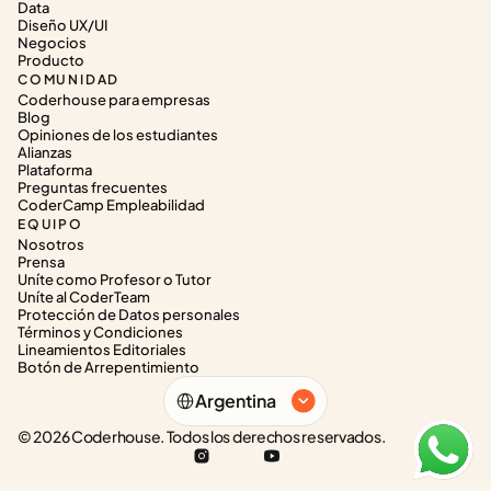
Data
Diseño UX/UI
Negocios
Producto
COMUNIDAD
Coderhouse para empresas
Blog
Opiniones de los estudiantes
Alianzas
Plataforma
Preguntas frecuentes
CoderCamp Empleabilidad
EQUIPO
Nosotros
Prensa
Uníte como Profesor o Tutor
Uníte al CoderTeam
Protección de Datos personales
Términos y Condiciones
Lineamientos Editoriales
Botón de Arrepentimiento
Select Language
Argentina
© 2026 Coderhouse. Todos los derechos reservados.