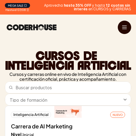
 Aprovecha 
hasta 35% OFF
 y hasta 
12 cuotas sin 
MEGA SALE 💥
interés
 en CURSOS y CARRERAS
Hasta el 07/08 ⏰
CURSOS DE 
INTELIGENCIA ARTIFICIAL
Cursos y carreras online en vivo de Inteligencia Artificial con 
certificación oficial, práctica y acompañamiento.
Inteligencia Artificial
NUEVO
Carrera de AI Marketing
Nivel:
Inicial