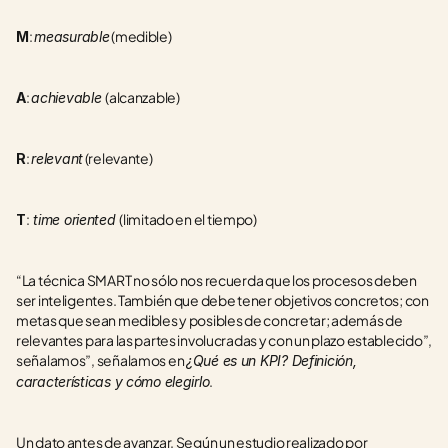
: 
 (medible)
M
measurable
: 
(alcanzable)
A
achievable 
: 
 (relevante)
R
relevant
:
(limitado en el tiempo)
T
 time oriented 
“La técnica SMART no sólo nos recuerda que los procesos deben 
ser inteligentes. También que debe tener objetivos concretos; con 
metas que sean medibles y posibles de concretar; además de 
relevantes para las partes involucradas y con un plazo establecido”, 
señalamos”, señalamos en 
¿Qué es un KPI? Definición, 
.
características y cómo elegirlo
Un dato antes de avanzar. Según un estudio realizado por 