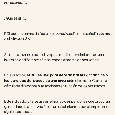
incrementarlo.
¿Qué es el ROI?
ROI es el acrónimo de “
”; en español “
return on investment
retorno 
”.
de la inversión
Se trata de un indicador clave para medir el rendimiento de una 
inversión en diferentes áreas, especialmente en marketing.
En la práctica, 
el ROI se usa para determinar las ganancias o 
de dinero. Con este 
las pérdidas derivadas de una inversión 
cálculo se direccionan las acciones en función de los resultados.
Este indicador vital se usa en el marco de inversiones que procuran 
ganancias o la optimización de procedimientos, por ejemplo en los 
siguientes casos.