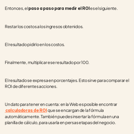
Entonces, el 
 es el siguiente.
paso a paso para medir el ROI
Restar los costos a los ingresos obtenidos.
El resultado pidirlo en los costos.
Finalmente, multiplicar ese resultado por 100.
El resultado se expresa en porcentajes. Esto sirve para comparar el 
ROI de diferentes acciones.
Un dato para tener en cuenta: en la Web es posible encontrar
que se encargan de la fórmula 
calculadoras de ROI
automáticamente. También puedes insertar la fórmula en una 
planilla de cálculo, para usarla en persas etapas del negocio.