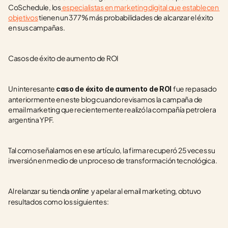
CoSchedule, los
 especialistas en marketing digital que establecen 
objetivos
 tienen un 377% más probabilidades de alcanzar el éxito 
en sus campañas.
Casos de éxito de aumento de ROI
Un interesante 
fue repasado 
caso de éxito de aumento de ROI 
anteriormente en este blog cuando revisamos la campaña de 
email marketing que recientemente realizó la compañía petrolera 
argentina YPF.
Tal como señalamos en ese artículo, la firma recuperó 25 veces su 
inversión en medio de un proceso de transformación tecnológica.
Al relanzar su tienda 
y apelar al email marketing, obtuvo 
online 
resultados como los siguientes: