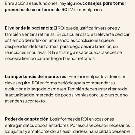
En relación a esas funciones, hay algunos 
consejos para tomar 
. Veamos algunos.
provecho de un informe de ROI
: El ROI puede justificar inversiones y 
El valor de la paciencia
también alentar a retirarlas. En cualquier caso, es relevante dedicar 
un tiempo de reflexión, analizando las conclusiones que se 
desprenden de los informes, para luego pasar a la acción, sin 
reacciones impulsivas. Si la estrategia es adecuada, a veces se 
necesita tiempo para entregar buenos retornos.
: En relación al punto anterior, es 
La importancia del monitoreo
clave seguir el ROI en forma periódica para comprender su 
evolución a lo largo de los meses. También debes estar al tanto de 
la actualidad del mercado; de poco sirven las conclusiones que no 
atienden su contexto.
: Los informes de ROI en ocasiones 
Poder de adaptación
entregan datos poco alentadores. Por eso, a veces son necesarios 
los ajustes y en tal contexto la flexibilidad es una habilidad deseable 