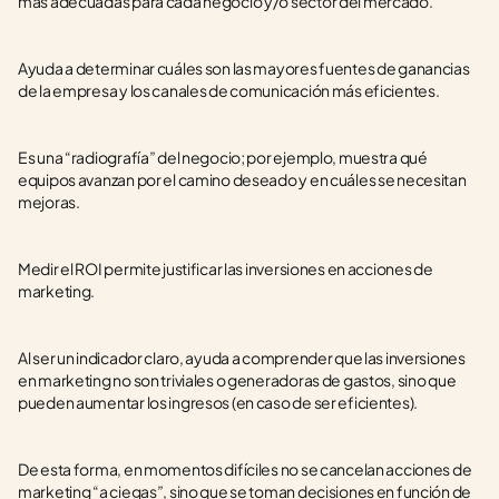
más adecuadas para cada negocio y/o sector del mercado.
Ayuda a determinar cuáles son las mayores fuentes de ganancias 
de la empresa y los canales de comunicación más eficientes.
Es una “radiografía” del negocio; por ejemplo, muestra qué 
equipos avanzan por el camino deseado y en cuáles se necesitan 
mejoras.
Medir el ROI permite justificar las inversiones en acciones de 
marketing.
Al ser un indicador claro, ayuda a comprender que las inversiones 
en marketing no son triviales o generadoras de gastos, sino que 
pueden aumentar los ingresos (en caso de ser eficientes).
De esta forma, en momentos difíciles no se cancelan acciones de 
marketing “a ciegas”, sino que se toman decisiones en función de 