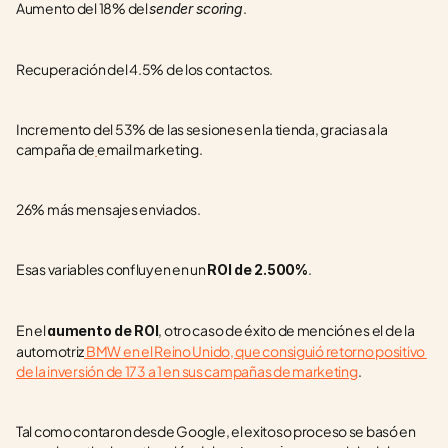
Aumento del 18% del 
.
sender scoring
Recuperación del 4.5% de los contactos.
Incremento del 53% de las sesiones en la tienda, gracias a la 
campaña de
email marketing.
26% más mensajes enviados.
Esas variables confluyen en un 
.
ROI de 2.500%
En el 
, otro caso de éxito de mención es el de la 
aumento de ROI
automotriz
 BMW en el Reino Unido, que consiguió retorno positivo 
de la inversión de 173 a 1 en sus campañas de marketing
.
Tal como contaron desde Google, el exitoso proceso se basó en 