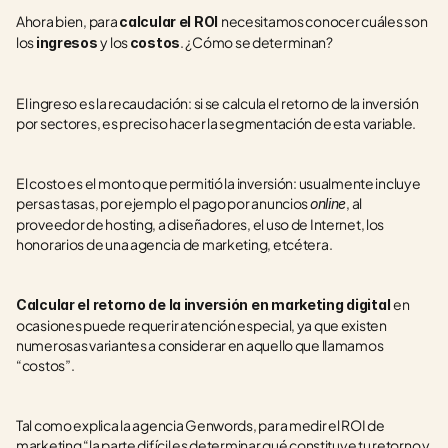
Ahora bien, para 
necesitamos conocer cuáles son 
calcular el ROI 
los 
y los 
. ¿Cómo se determinan?
ingresos 
costos
El ingreso es la recaudación: si se calcula el retorno de la inversión 
por sectores, es preciso hacer la segmentación de esta variable.
El costo es el monto que permitió la inversión: usualmente incluye 
persas tasas, por ejemplo el pago por anuncios 
, al 
online
proveedor de hosting, a diseñadores, el uso de Internet, los 
honorarios de una agencia de marketing, etcétera.
en 
Calcular el retorno de la inversión en marketing digital 
ocasiones puede requerir atención especial, ya que existen 
numerosas variantes a considerar en aquello que llamamos 
“costos”.
Tal como explica la agencia Genwords, para medir el ROI de 
marketing “la parte difícil es determinar qué constituye tu retorno y 