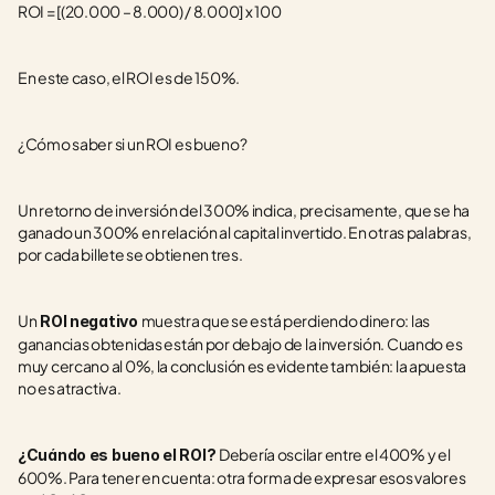
ROI = [(20.000 – 8.000) / 8.000] x 100
En este caso, el ROI es de 150%.
¿Cómo saber si un ROI es bueno?
Un retorno de inversión del 300% indica, precisamente, que se ha 
ganado un 300% en relación al capital invertido. En otras palabras, 
por cada billete se obtienen tres.
Un
muestra que se está perdiendo dinero: las 
 ROI negativo 
ganancias obtenidas están por debajo de la inversión. Cuando es 
muy cercano al 0%, la conclusión es evidente también: la apuesta 
no es atractiva.
Debería oscilar entre el 400% y el 
¿Cuándo es bueno el ROI? 
600%. Para tener en cuenta: otra forma de expresar esos valores 