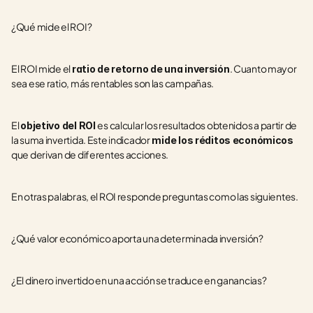
¿Qué mide el ROI?
El ROI mide el 
. Cuanto mayor 
ratio de retorno de una inversión
sea ese ratio, más rentables son las campañas.  
El 
es calcular los resultados obtenidos a partir de 
objetivo del ROI 
la suma invertida. Este indicador
 mide los réditos económicos
que derivan de diferentes acciones.
En otras palabras, el ROI responde preguntas como las siguientes.
¿Qué valor económico aporta una determinada inversión?
¿El dinero invertido en una acción se traduce en ganancias?