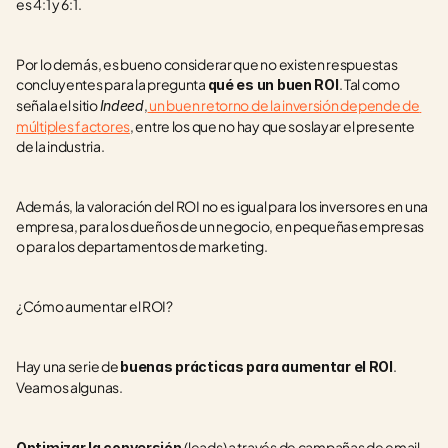
es 4:1 y 6:1.
Por lo demás, es bueno considerar que no existen respuestas 
concluyentes para la pregunta 
. Tal como 
qué es un buen ROI
señala el sitio 
,
 un buen retorno de la inversión depende de 
Indeed
múltiples factores
, entre los que no hay que soslayar el presente 
de la industria.
Además, la valoración del ROI no es igual para los inversores en una 
empresa, para los dueños de un negocio, en pequeñas empresas 
o para los departamentos de marketing.
¿Cómo aumentar el ROI?
Hay una serie de 
. 
buenas prácticas para aumentar el ROI
Veamos algunas.
(leads) a través de campañas de email 
Optimizar la conversión 