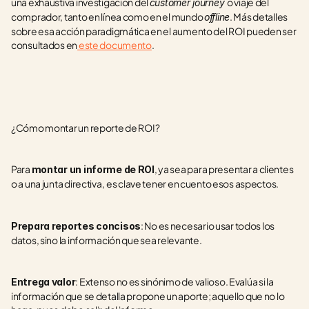
una exhaustiva investigación del 
o viaje del 
customer journey 
comprador, tanto en línea como en el mundo 
. Más detalles 
offline
sobre esa acción paradigmática en el aumento del ROI pueden ser 
consultados en
 este documento
.
¿Cómo montar un reporte de ROI?
Para 
, ya sea para presentar a clientes 
montar un informe de ROI
o a una junta directiva,
es clave tener en cuento esos aspectos.
: No es necesario usar todos los 
Prepara reportes concisos
datos, sino la información que sea relevante.
: Extenso no es sinónimo de valioso. Evalúa si la 
Entrega valor
información que se detalla propone un aporte; aquello que no lo 