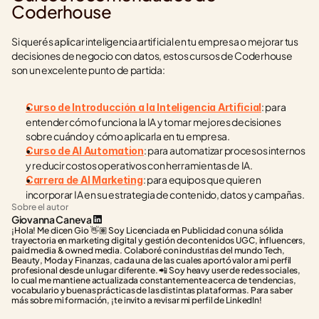
Coderhouse
Si querés aplicar inteligencia artificial en tu empresa o mejorar tus 
decisiones de negocio con datos, estos cursos de Coderhouse 
son un excelente punto de partida:
: para 
Curso de Introducción a la Inteligencia Artificial
entender cómo funciona la IA y tomar mejores decisiones 
sobre cuándo y cómo aplicarla en tu empresa.
: para automatizar procesos internos 
Curso de AI Automation
y reducir costos operativos con herramientas de IA.
: para equipos que quieren 
Carrera de AI Marketing
incorporar IA en su estrategia de contenido, datos y campañas.
Sobre el autor
Giovanna Caneva
¡Hola! Me dicen Gio 👋🏽 Soy Licenciada en Publicidad con una sólida 
trayectoria en marketing digital y gestión de contenidos UGC, influencers, 
paid media & owned media. Colaboré con industrias del mundo Tech, 
Beauty, Moda y Finanzas, cada una de las cuales aportó valor a mi perfil 
profesional desde un lugar diferente. 📲 Soy heavy user de redes sociales, 
lo cual me mantiene actualizada constantemente acerca de tendencias, 
vocabulario y buenas prácticas de las distintas plataformas. Para saber 
más sobre mi formación, ¡te invito a revisar mi perfil de LinkedIn!