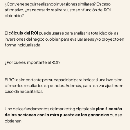
¿Conviene seguir realizando inversiones similares? En caso 
afirmativo, ¿es necesario realizar ajustes en función del ROI 
obtenido?
El 
puede usarse para analizar la totalidad de las 
cálculo del ROI 
inversiones del negocio, o bien para evaluar áreas y/o proyecto en 
forma inpidualizada.
¿Por qué es importante el ROI?
El ROI es importante por su capacidad para indicar si una inversión 
ofrece los resultados esperados. Además, para realizar ajustes en 
caso de necesitarlos.
Uno de los fundamentos del marketing digital es la 
planificación 
 que se 
de las acciones con la mira puesta en las ganancias
obtienen.