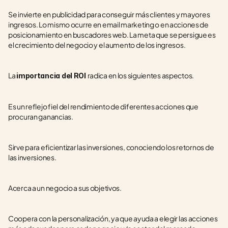
Se invierte en publicidad para conseguir más clientes y mayores 
ingresos. Lo mismo ocurre en email marketing o en acciones de 
posicionamiento en buscadores web. La meta que se persigue es 
el crecimiento del negocio y el aumento de los ingresos.
La 
radica en los siguientes aspectos.
importancia del ROI 
Es un reflejo fiel del rendimiento de diferentes acciones que 
procuran ganancias.
Sirve para eficientizar las inversiones, conociendo los retornos de 
las inversiones.  
Acerca a un negocio a sus objetivos.
Coopera con la personalización, ya que ayuda a elegir las acciones 