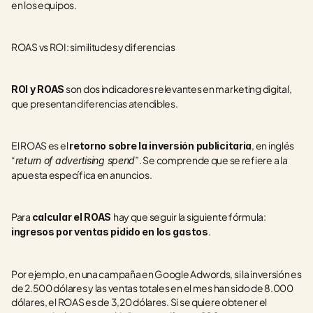
en los equipos.
ROAS vs ROI: similitudes y diferencias
 son dos indicadores relevantes en marketing digital, 
ROI y ROAS
que presentan diferencias atendibles.
El ROAS es el 
, en inglés 
retorno sobre la inversión publicitaria
“
”. Se comprende que se refiere a la 
return of advertising spend
apuesta específica en anuncios.
Para 
hay que seguir la siguiente fórmula: 
calcular el ROAS 
.
ingresos por ventas pidido en los gastos
Por ejemplo, en una campaña en Google Adwords, si la inversión es 
de 2.500 dólares y las ventas totales en el mes han sido de 8.000 
dólares, el ROAS es de 3,20 dólares. Si se quiere obtener el 