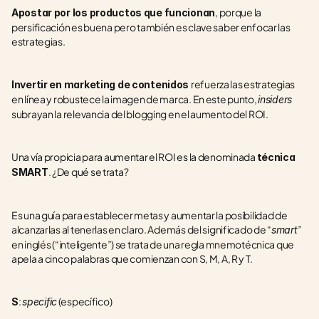
, porque la 
Apostar por los productos que funcionan
persificación es buena pero también es clave saber enfocar las 
estrategias.   
refuerza las estrategias 
Invertir en marketing de contenidos 
en línea y robustece la imagen de marca. En este punto, 
insiders 
subrayan la relevancia del blogging en el aumento del ROI.
Una vía propicia para aumentar el ROI es la denominada 
técnica 
. ¿De qué se trata? 
SMART
Es una guía para establecer metas y aumentar la posibilidad de 
alcanzarlas al tenerlas en claro. Además del significado de “
” 
smart
en inglés (“inteligente”) se trata de una regla mnemotécnica que 
apela a cinco palabras que comienzan con S, M, A, R y T.
: 
 (específico)
S
specific