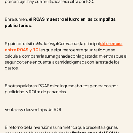
porcentaje, hay que multiplicar esa cifra por 100.
En resumen, 
el ROAS muestra el lucro en las campañas 
.  
publicitarias
Siguiendo al sitio 
, la principal
Marketing4Commerce
diferencia 
es que el primero entrega un ratio que se 
entre ROAS y ROI
calcula al comparar la suma ganada con la gastada; mientras que el 
segundo tiene en cuenta la cantidad ganada con la resta de los 
gastos.
En otras palabras: ROAS mide ingresos brutos generados por 
publicidad, y ROI mide ganancias.
Ventajas y desventajas del ROI
El retorno de la inversión es una métrica que presenta algunas 