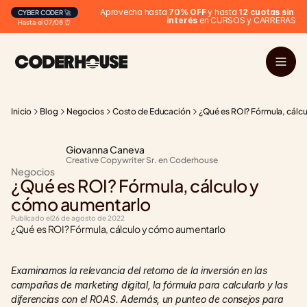
Aprovecha hasta 
70% OFF
 y hasta 
12 cuotas sin 
CYBER CODER 🚀
interés
 en CURSOS y CARRERAS
Hasta el 07/08 ⏰
Inicio
Blog
Negocios
Costo de Educación
¿Qué es ROI? Fórmula, cálc
Giovanna Caneva
Creative Copywriter Sr. en Coderhouse
Negocios
¿Qué es ROI? Fórmula, cálculo y 
cómo aumentarlo
Publicado el
26 de agosto de 2022
¿Qué es ROI? Fórmula, cálculo y cómo aumentarlo
Examinamos la relevancia del retorno de la inversión en las 
campañas de marketing digital, la fórmula para calcularlo y las 
diferencias con el ROAS. Además, un punteo de consejos para 