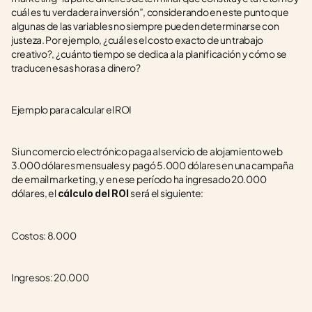
cuál es tu verdadera inversión”, considerando en este punto que 
algunas de las variables no siempre pueden determinarse con 
justeza. Por ejemplo, ¿cuál es el costo exacto de un trabajo 
creativo?, ¿cuánto tiempo se dedica a la planificación y cómo se 
traducen esas horas a dinero?
Ejemplo para calcular el ROI
Si un comercio electrónico paga al servicio de alojamiento web 
3.000 dólares mensuales y pagó 5.000 dólares en una campaña 
de email marketing, y en ese período ha ingresado 20.000 
dólares, el 
será el siguiente:
cálculo del ROI 
Costos: 8.000
Ingresos: 20.000