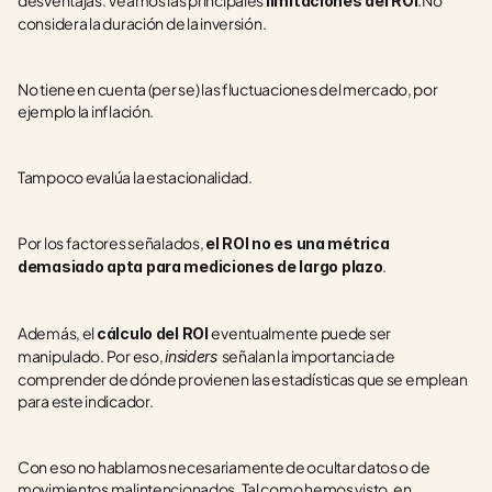
desventajas. Veamos las principales 
.No 
limitaciones del ROI
considera la duración de la inversión.
No tiene en cuenta (per se) las fluctuaciones del mercado, por 
ejemplo la inflación.
Tampoco evalúa la estacionalidad.
Por los factores señalados, 
el ROI no es una métrica 
.
demasiado apta para mediciones de largo plazo
Además, el 
eventualmente puede ser 
cálculo del ROI 
manipulado. Por eso, 
señalan la importancia de 
insiders 
comprender de dónde provienen las estadísticas que se emplean 
para este indicador.
Con eso no hablamos necesariamente de ocultar datos o de 
movimientos malintencionados. Tal como hemos visto, en 