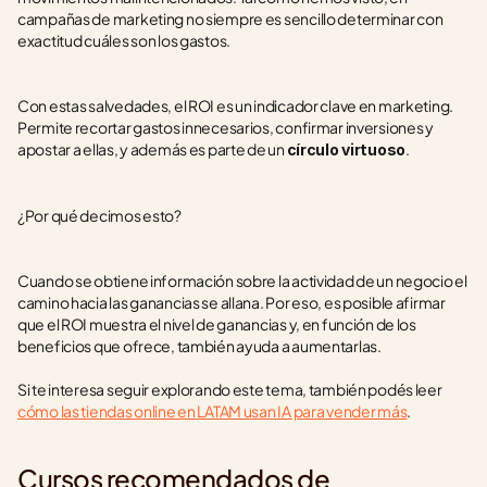
campañas de marketing no siempre es sencillo determinar con 
exactitud cuáles son los gastos.  
Con estas salvedades, el ROI es un indicador clave en marketing. 
Permite recortar gastos innecesarios, confirmar inversiones y 
apostar a ellas, y además es parte de un 
.
círculo virtuoso
¿Por qué decimos esto? 
Cuando se obtiene información sobre la actividad de un negocio el 
camino hacia las ganancias se allana. Por eso, es posible afirmar 
que el ROI muestra el nivel de ganancias y, en función de los 
beneficios que ofrece, también ayuda a aumentarlas.  
Si te interesa seguir explorando este tema, también podés leer 
cómo las tiendas online en LATAM usan IA para vender más
.
Cursos recomendados de 