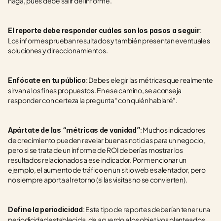
haga, pues debe salir del informe.  
: 
El reporte debe responder cuáles son los pasos a seguir
Los informes prueban resultados y también presentan eventuales 
soluciones y direccionamientos.
: Debes elegir las métricas que realmente 
Enfócate en tu público
sirvan a los fines propuestos. En ese camino, se aconseja 
responder con certeza la pregunta “con quién hablaré”.
: Muchos indicadores 
Apártate de las “métricas de vanidad”
de crecimiento pueden revelar buenas noticias para un negocio, 
pero si se trata de un informe de ROI deberías mostrar los 
resultados relacionados a ese indicador. Por mencionar un 
ejemplo, el aumento de tráfico en un sitio web es alentador, pero 
no siempre aporta al retorno (si las visitas no se convierten).  
: Este tipo de reportes deberían tener una 
Define la periodicidad
periodicidad establecida, de acuerdo a los objetivos planteados.