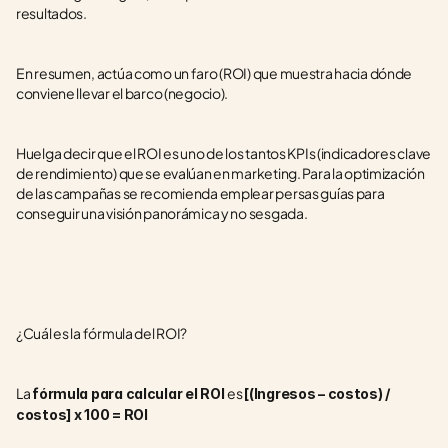
resultados.
En resumen, actúa como un faro (ROI) que muestra hacia dónde 
conviene llevar el barco (negocio).
Huelga decir que el ROI es uno de los tantos KPIs (indicadores clave 
de rendimiento) que se evalúan en marketing. Para la optimización 
de las campañas se recomienda emplear persas guías para 
conseguir una visión panorámica y no sesgada.
¿Cuál es la fórmula del ROI?
La 
es 
fórmula para calcular el ROI 
[(Ingresos – costos) / 
costos] x 100 = ROI