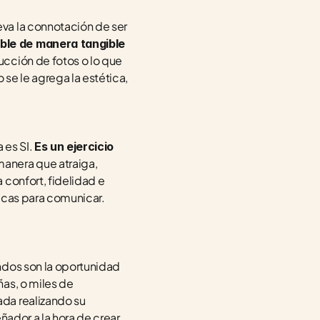
eva la connotación de ser 
ble de manera tangible 
cción de fotos o lo que 
e le agrega la estética, 
es SI. 
Es un ejercicio 
manera que atraiga, 
confort, fidelidad e 
icas para comunicar. 
ndos son la oportunidad 
as, o miles de 
da realizando su 
recorrido. Es muy poco, sí. Pero son miles de ideas la que pasan por la cabeza de un diseñador a la hora de crear. 