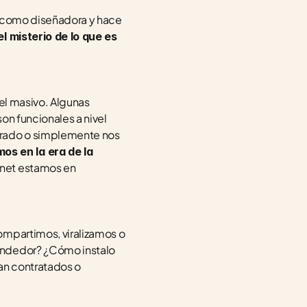
o como diseñadora y hace 
 misterio de lo que es 
el masivo. Algunas 
on funcionales a nivel 
rado o simplemente nos 
s en la era de la 
rnet estamos en 
ompartimos, viralizamos o 
endedor? ¿Cómo instalo 
n contratados o 