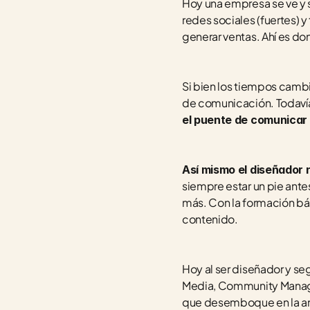
Hoy una empresa se ve y s
redes sociales (fuertes) y
generar ventas. Ahí es do
Si bien los tiempos camb
de comunicación. Todavía 
el puente de comunicar “
Así mismo el diseñador 
siempre estar un pie ante
más. Con la formación bás
contenido. 
Hoy al ser diseñador y se
Media, Community Manager
que desemboque en la ani