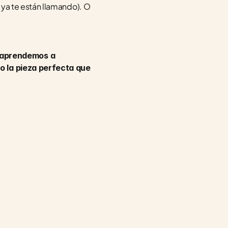
s ya te están llamando). O 
 aprendemos a 
o la pieza perfecta que 