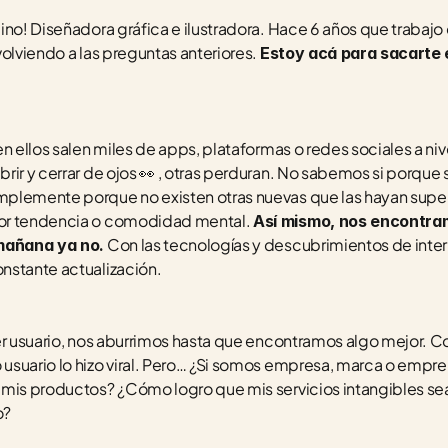
ino! Diseñadora gráfica e ilustradora. Hace 6 años que trabaj
olviendo a las preguntas anteriores. 
Estoy acá para sacarte el
n ellos salen miles de apps, plataformas o redes sociales a niv
ir y cerrar de ojos 👀 , otras perduran. No sabemos si porque s
plemente porque no existen otras nuevas que las hayan supe
or tendencia o comodidad mental. 
Así mismo, nos encontramo
 Con las tecnologías y descubrimientos de inte
 mañana ya no.
nstante actualización. 
er usuario, nos aburrimos hasta que encontramos algo mejor. C
usuario lo hizo viral. Pero… ¿Si somos empresa, marca o empr
 mis productos? ¿Cómo logro que mis servicios intangibles sea
? 