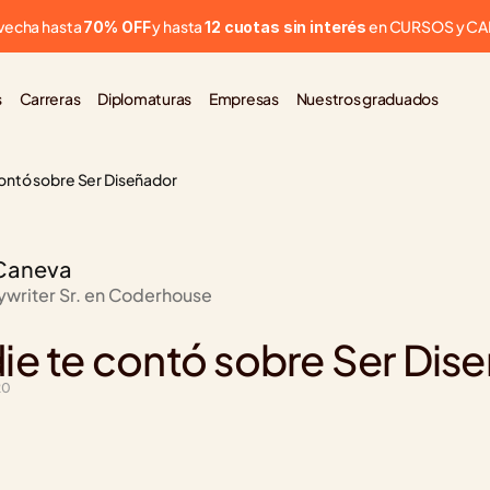
vecha hasta 
 y hasta 
 en CURSOS y C
70% OFF
12 cuotas sin interés
s
Carreras
Diplomaturas
Empresas
Nuestros graduados
contó sobre Ser Diseñador
Caneva
ywriter Sr. en Coderhouse
ie te contó sobre Ser Dis
20