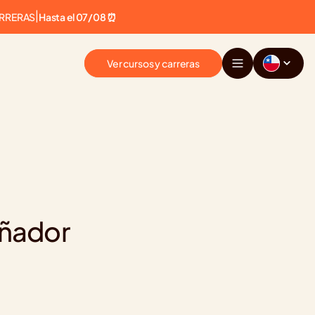
ARRERAS
|
Hasta el 07/08 ⏰
Ver cursos y carreras
eñador