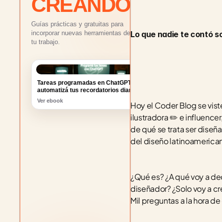
CREANDO
Guías prácticas y gratuitas para
Lo que nadie te contó s
incorporar nuevas herramientas de IA a
tu trabajo.
Tareas programadas en ChatGPT:
automatizá tus recordatorios diarios
Ver ebook
Hoy el Coder Blog se viste
ilustradora ✏️ e influenc
de qué se trata ser diseñ
del diseño latinoamerica
¿Qué es? ¿A qué voy a de
diseñador? ¿Solo voy a cre
Mil preguntas a la hora de