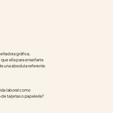
señadora gráfica, 
que ella para enseñarte 
e una absoluta referente 
ida laboral como 
de tarjetas o papelería? 