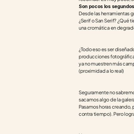
Son pocos los segundos 
Desde las herramientas grá
¿Serif o San Serif? ¿Qué 
una cromática en degradé
¿Todo eso es ser diseñad
producciones fotográfica
ya no muestren más campañ
(proximidad a lo real)
Seguramente no sabremos q
sacamos algo de la galera
Pasamos horas creando, p
contra tiempo). Pero log