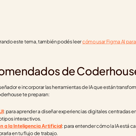
lorando este tema, también podés leer 
cómo usar Figma AI para 
comendados de Coderhous
eñador e incorporar las herramientas de IA que están transfo
oderhouse te preparan:
: para aprender a diseñar experiencias digitales centradas en
UI
tipos interactivos.
: para entender cómo la IA está c
a la Inteligencia Artificial
arla en tu flujo de trabajo.