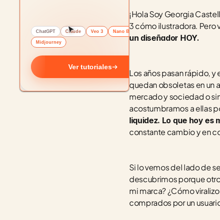
¡Hola Soy Georgia Castell
3 cómo ilustradora. Pero v
ChatGPT
Claude
Veo 3
Nano Banana
un diseñador HOY. 
Midjourney
Ver tutoriales
Los años pasan rápido, y e
quedan obsoletas en un abr
mercado y sociedad o sim
acostumbramos a ellas p
liquidez. Lo que hoy es
constante cambio y en co
Si lo vemos del lado de s
descubrimos porque otro 
mi marca? ¿Cómo viralizo
comprados por un usuario