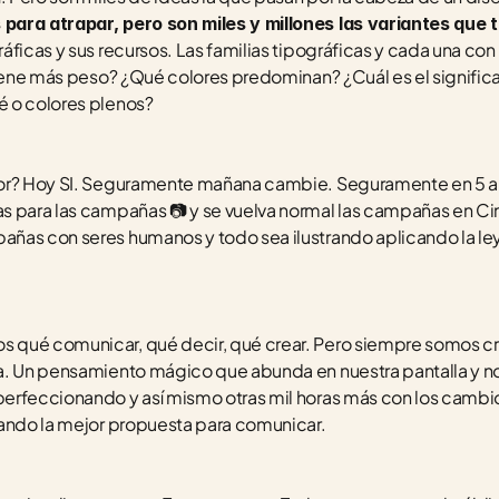
para atrapar, pero son miles y millones las variantes que
ficas y sus recursos. Las familias tipográficas y cada una con 
tiene más peso? ¿Qué colores predominan? ¿Cuál es el signific
 o colores plenos? 
or? Hoy SI. Seguramente mañana cambie. Seguramente en 5 año
s para las campañas 📷️ y se vuelva normal las campañas en 
as con seres humanos y todo sea ilustrando aplicando la ley d
ué comunicar, qué decir, qué crear. Pero siempre somos creat
. Un pensamiento mágico que abunda en nuestra pantalla y nos
erfeccionando y así mismo otras mil horas más con los cambios
rando la mejor propuesta para comunicar.