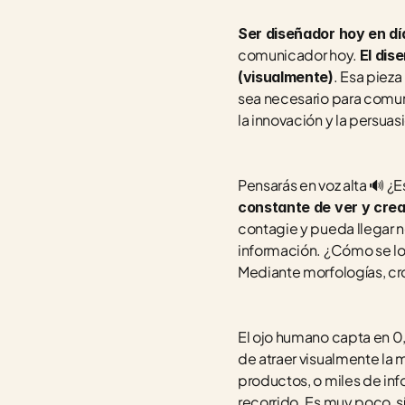
Ser diseñador hoy en dí
comunicador hoy. 
El dis
. Esa piez
(visualmente)
sea necesario para comuni
la innovación y la persuas
Pensarás en voz alta 🔊 ¿
constante de ver y crea
contagie y pueda llegar no
información. ¿Cómo se log
Mediante morfologías, cro
El ojo humano capta en 0,
de atraer visualmente la 
productos, o miles de inf