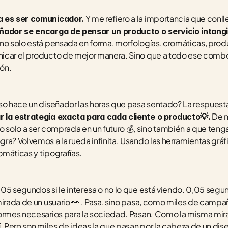
 Y me refiero a la importancia que conll
a es ser comunicador.
eñador se encarga de pensar un producto o servicio intangi
a no solo está pensada en forma, morfologías, cromáticas, produ
car el producto de mejor manera. Sino que a todo ese combo s
ión.
Eso hace un diseñador las horas que pasa sentado? La respuesta 
 De 
r la estrategia exacta para cada cliente o producto💡.
 solo a ser comprada en un futuro 💰️, sino también a que tenga 
ra? Volvemos a la rueda infinita. Usando las herramientas gráf
máticas y tipografías. 
05 segundos si le interesa o no lo que está viendo. 0,05 segu
mirada de un usuario 👀 . Pasa, sino pasa, como miles de campañ
ormes necesarios para la sociedad. Pasan. Como la misma mira