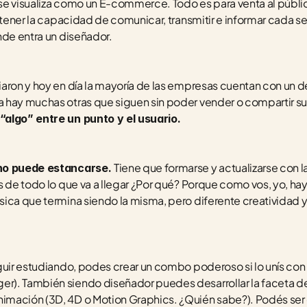
e visualiza como un E-commerce. Todo es para venta al públic
 tener la capacidad de comunicar, transmitir e informar cada se
nde entra un diseñador.
iaron y hoy en día la mayoría de las empresas cuentan con un 
hay muchas otras que siguen sin poder vender o compartir sus
algo” entre un punto y el usuario. 
Tiene que formarse y actualizarse con l
no puede estancarse. 
s de todo lo que va a llegar ¿Por qué? Porque como vos, yo, ha
ica que termina siendo la misma, pero diferente creatividad y
guir estudiando, podes crear un combo poderoso si lo unís con m
). También siendo diseñador puedes desarrollar la faceta de i
mación (3D, 4D o Motion Graphics. ¿Quién sabe?). Podés ser d