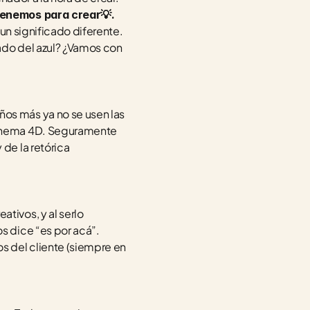
 tenemos para crear💡.
un significado diferente. 
ado del azul? ¿Vamos con 
s más ya no se usen las 
Cinema 4D. Seguramente 
e la retórica 
ivos, y al serlo 
 dice “es por acá”. 
 del cliente (siempre en 