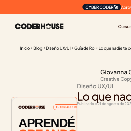
Apro
CYBER CODER 🚀
Curso
Inicio
Blog
Diseño UX/UI
Guía de Rol
Lo que nadie te 
Giovanna 
Creative Cop
Diseño UX/UI
Lo que nad
Publicado el
21 de agosto de 20
TUTORIALES GRATUITOS
APRENDÉ