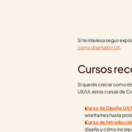
Si te interesa seguir exp
como diseñador UX
.
Cursos re
Si querés crecer como dis
UX/UI, estos cursos de C
Curso de Diseño UX/
wireframes hasta proto
Curso de Introducción 
diseño y cómo incorpor