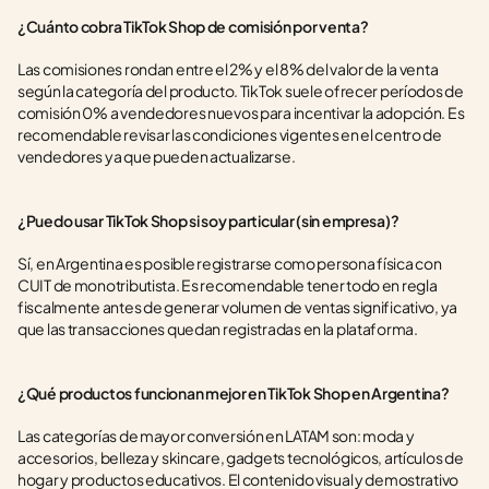
¿Cuánto cobra TikTok Shop de comisión por venta?
Las comisiones rondan entre el 2% y el 8% del valor de la venta 
según la categoría del producto. TikTok suele ofrecer períodos de 
comisión 0% a vendedores nuevos para incentivar la adopción. Es 
recomendable revisar las condiciones vigentes en el centro de 
vendedores ya que pueden actualizarse.
¿Puedo usar TikTok Shop si soy particular (sin empresa)?
Sí, en Argentina es posible registrarse como persona física con 
CUIT de monotributista. Es recomendable tener todo en regla 
fiscalmente antes de generar volumen de ventas significativo, ya 
que las transacciones quedan registradas en la plataforma.
¿Qué productos funcionan mejor en TikTok Shop en Argentina?
Las categorías de mayor conversión en LATAM son: moda y 
accesorios, belleza y skincare, gadgets tecnológicos, artículos de 
hogar y productos educativos. El contenido visual y demostrativo 