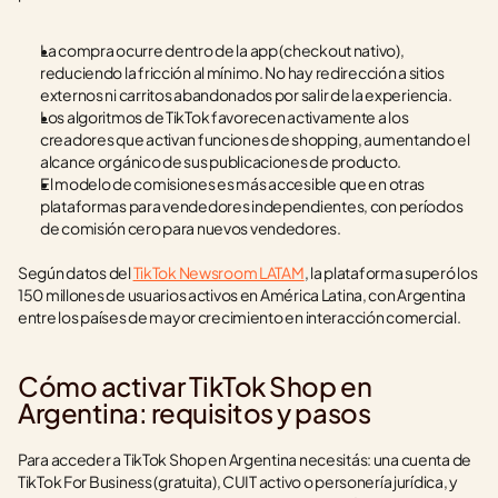
La compra ocurre dentro de la app (checkout nativo), 
reduciendo la fricción al mínimo. No hay redirección a sitios 
externos ni carritos abandonados por salir de la experiencia.
Los algoritmos de TikTok favorecen activamente a los 
creadores que activan funciones de shopping, aumentando el 
alcance orgánico de sus publicaciones de producto.
El modelo de comisiones es más accesible que en otras 
plataformas para vendedores independientes, con períodos 
de comisión cero para nuevos vendedores.
Según datos del 
TikTok Newsroom LATAM
, la plataforma superó los 
150 millones de usuarios activos en América Latina, con Argentina 
entre los países de mayor crecimiento en interacción comercial.
Cómo activar TikTok Shop en 
Argentina: requisitos y pasos
Para acceder a TikTok Shop en Argentina necesitás: una cuenta de 
TikTok For Business (gratuita), CUIT activo o personería jurídica, y 