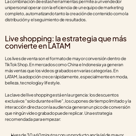
La combinación de estas herramientas permite a un vendedor 
unipersonal operar con la eficiencia de un equipo de marketing 
completo, automatizando tanto la creación de contenido como la 
distribución y el seguimiento de resultados.
Live shopping: la estrategia que más 
convierte en LATAM
Los lives de venta son el formato de mayor conversión dentro de 
TikTok Shop. En mercados como China e Indonesia ya generan 
más ventas que los videos grabados en varias categorías. En 
LATAM, la adopción crece rápidamente, especialmente en moda, 
belleza, tecnología y lifestyle.
La clave del live shopping está en la urgencia: los descuentos 
exclusivos "solo durante el live", los cupones de tiempo limitado y la 
interacción directa con la audiencia generan un pico de conversión 
que ningún video grabado puede replicar. Una estrategia 
recomendada para empezar:
Lives de 30 a 60 minutos con un producto ancla (el de mayor 