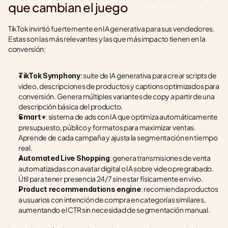
que cambian el juego
TikTok invirtió fuertemente en IA generativa para sus vendedores. 
Estas son las más relevantes y las que más impacto tienen en la 
conversión:
: suite de IA generativa para crear scripts de 
TikTok Symphony
video, descripciones de productos y captions optimizados para 
conversión. Genera múltiples variantes de copy a partir de una 
descripción básica del producto.
: sistema de ads con IA que optimiza automáticamente 
Smart+
presupuesto, público y formatos para maximizar ventas. 
Aprende de cada campaña y ajusta la segmentación en tiempo 
real.
: genera transmisiones de venta 
Automated Live Shopping
automatizadas con avatar digital o IA sobre video pregrabado. 
Útil para tener presencia 24/7 sin estar físicamente en vivo.
: recomienda productos 
Product recommendations engine
a usuarios con intención de compra en categorías similares, 
aumentando el CTR sin necesidad de segmentación manual.