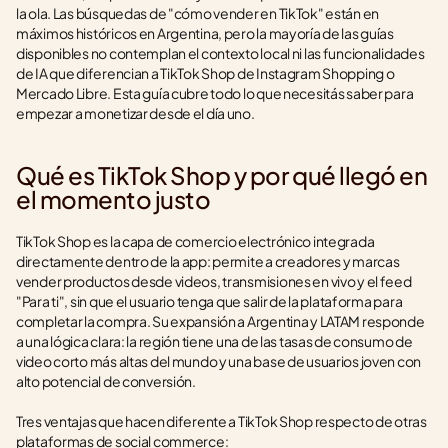
la ola. Las búsquedas de "cómo vender en TikTok" están en 
máximos históricos en Argentina, pero la mayoría de las guías 
disponibles no contemplan el contexto local ni las funcionalidades 
de IA que diferencian a TikTok Shop de Instagram Shopping o 
Mercado Libre. Esta guía cubre todo lo que necesitás saber para 
empezar a monetizar desde el día uno.
Qué es TikTok Shop y por qué llegó en 
el momento justo
TikTok Shop es la capa de comercio electrónico integrada 
directamente dentro de la app: permite a creadores y marcas 
vender productos desde videos, transmisiones en vivo y el feed 
"Para ti", sin que el usuario tenga que salir de la plataforma para 
completar la compra. Su expansión a Argentina y LATAM responde 
a una lógica clara: la región tiene una de las tasas de consumo de 
video corto más altas del mundo y una base de usuarios joven con 
alto potencial de conversión.
Tres ventajas que hacen diferente a TikTok Shop respecto de otras 
plataformas de social commerce: