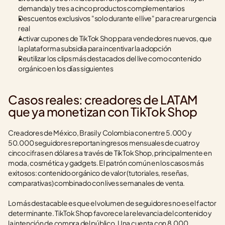
demanda) y tres a cinco productos complementarios
Descuentos exclusivos "solo durante el live" para crear urgencia 
real
Activar cupones de TikTok Shop para vendedores nuevos, que 
la plataforma subsidia para incentivar la adopción
Reutilizar los clips más destacados del live como contenido 
orgánico en los días siguientes
Casos reales: creadores de LATAM 
que ya monetizan con TikTok Shop
Creadores de México, Brasil y Colombia con entre 5.000 y 
50.000 seguidores reportan ingresos mensuales de cuatro y 
cinco cifras en dólares a través de TikTok Shop, principalmente en 
moda, cosmética y gadgets. El patrón común en los casos más 
exitosos: contenido orgánico de valor (tutoriales, reseñas, 
comparativas) combinado con lives semanales de venta.
Lo más destacable es que el volumen de seguidores no es el factor 
determinante. TikTok Shop favorece la relevancia del contenido y 
la intención de compra del público. Una cuenta con 8.000 