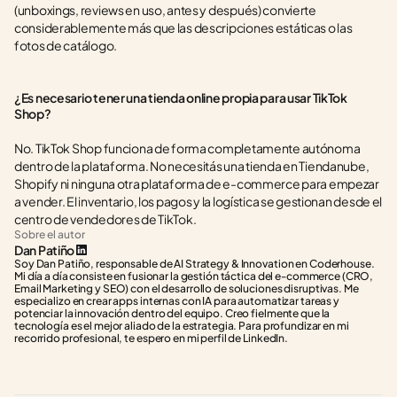
(unboxings, reviews en uso, antes y después) convierte 
considerablemente más que las descripciones estáticas o las 
fotos de catálogo.
¿Es necesario tener una tienda online propia para usar TikTok 
Shop?
No. TikTok Shop funciona de forma completamente autónoma 
dentro de la plataforma. No necesitás una tienda en Tiendanube, 
Shopify ni ninguna otra plataforma de e-commerce para empezar 
a vender. El inventario, los pagos y la logística se gestionan desde el 
centro de vendedores de TikTok.
Sobre el autor
Dan Patiño
Soy Dan Patiño, responsable de AI Strategy & Innovation en Coderhouse. 
Mi día a día consiste en fusionar la gestión táctica del e-commerce (CRO, 
Email Marketing y SEO) con el desarrollo de soluciones disruptivas. Me 
especializo en crear apps internas con IA para automatizar tareas y 
potenciar la innovación dentro del equipo. Creo fielmente que la 
tecnología es el mejor aliado de la estrategia. Para profundizar en mi 
recorrido profesional, te espero en mi perfil de LinkedIn.