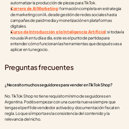
automatizar la producción de piezas para TikTok.
: formación completa en estrategia 
Carrera de AI Marketing
de marketing con IA, desde gestión de redes sociales hasta 
campañas de paid media y monetización en plataformas 
digitales.
: si todavía 
Curso de Introducción a la Inteligencia Artificial
no usás IA en tu día a día, este es el punto de partida para 
entender cómo funcionan las herramientas que después vas a 
aplicar en tu negocio.
Preguntas frecuentes
¿Necesito muchos seguidores para vender en TikTok Shop?
No. TikTok Shop no tiene requisito mínimo de seguidores en 
Argentina. Podés empezar con una cuenta nueva siempre que 
tengas el perfil de vendedor activado y documentación fiscal en 
regla. Lo que sí importa es la consistencia del contenido y la 
relevancia del nicho.