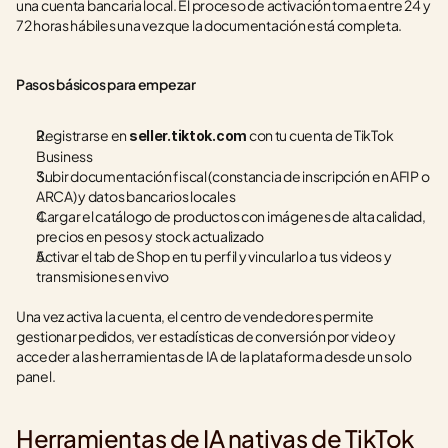
una cuenta bancaria local. El proceso de activación toma entre 24 y 
72 horas hábiles una vez que la documentación está completa.
Pasos básicos para empezar
Registrarse en 
 con tu cuenta de TikTok 
seller.tiktok.com
Business
Subir documentación fiscal (constancia de inscripción en AFIP o 
ARCA) y datos bancarios locales
Cargar el catálogo de productos con imágenes de alta calidad, 
precios en pesos y stock actualizado
Activar el tab de Shop en tu perfil y vincularlo a tus videos y 
transmisiones en vivo
Una vez activa la cuenta, el centro de vendedores permite 
gestionar pedidos, ver estadísticas de conversión por video y 
acceder a las herramientas de IA de la plataforma desde un solo 
panel.
Herramientas de IA nativas de TikTok 