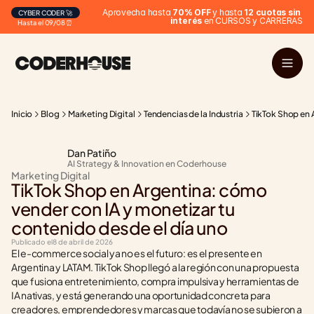
Aprovecha hasta 
70% OFF
 y hasta 
12 cuotas sin 
CYBER CODER 🚀
interés
 en CURSOS y CARRERAS
Hasta el 09/08 ⏰
Inicio
Blog
Marketing Digital
Tendencias de la Industria
TikTok Shop en 
Dan Patiño
AI Strategy & Innovation en Coderhouse
Marketing Digital
TikTok Shop en Argentina: cómo 
vender con IA y monetizar tu 
contenido desde el día uno
Publicado el
8 de abril de 2026
El e-commerce social ya no es el futuro: es el presente en 
Argentina y LATAM. TikTok Shop llegó a la región con una propuesta 
que fusiona entretenimiento, compra impulsiva y herramientas de 
IA nativas, y está generando una oportunidad concreta para 
creadores, emprendedores y marcas que todavía no se subieron a 