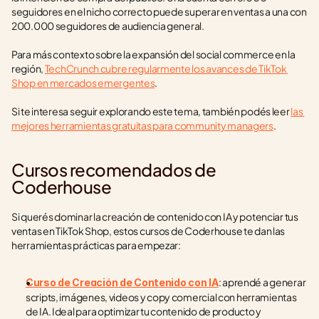
seguidores en el nicho correcto puede superar en ventas a una con 
200.000 seguidores de audiencia general.
Para más contexto sobre la expansión del social commerce en la 
región, 
TechCrunch cubre regularmente los avances de TikTok 
Shop en mercados emergentes
.
Si te interesa seguir explorando este tema, también podés leer 
las 
mejores herramientas gratuitas para community managers
.
Cursos recomendados de 
Coderhouse
Si querés dominar la creación de contenido con IA y potenciar tus 
ventas en TikTok Shop, estos cursos de Coderhouse te dan las 
herramientas prácticas para empezar:
: aprendé a generar 
Curso de Creación de Contenido con IA
scripts, imágenes, videos y copy comercial con herramientas 
de IA. Ideal para optimizar tu contenido de producto y 