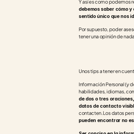
Y así es como podemos re
debemos saber cómo y de
sentido único que nos i
Por supuesto, poder aseso
tener una opinión de nad
Unos tips a tener en cuen
Información Personal (y de
habilidades, idiomas, c
de dos o tres oraciones
datos de contacto visib
contacten.Los datos pers
pueden encontrar no e
Ser conciso en la infor