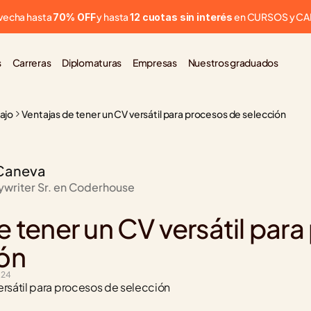
vecha hasta 
 y hasta 
 en CURSOS y C
70% OFF
12 cuotas sin interés
s
Carreras
Diplomaturas
Empresas
Nuestros graduados
bajo
Ventajas de tener un CV versátil para procesos de selección
Caneva
ywriter Sr. en Coderhouse
l
e tener un CV versátil para
ón
024
ersátil para procesos de selección