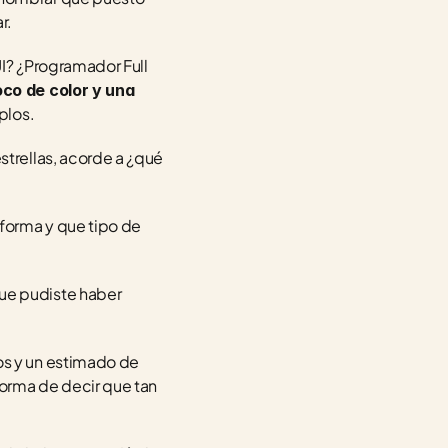
r.
? ¿Programador Full 
co de color y una 
plos.
strellas, acorde a ¿qué 
orma y que tipo de 
que pudiste haber 
s y un estimado de 
orma de decir que tan 