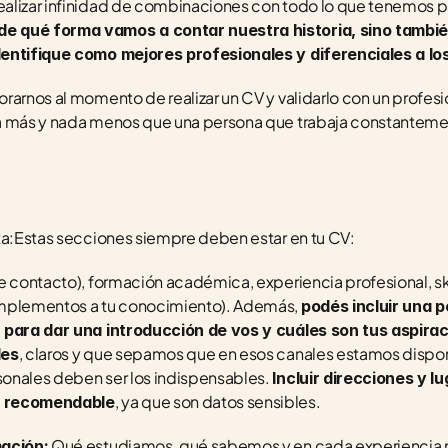
alizar infinidad de combinaciones con todo lo que tenemos pa
 qué forma vamos a contar nuestra historia, sino también
dentifique como mejores profesionales y diferenciales a l
rarnos al momento de realizar un CV y validarlo con un profesio
a más y nada menos que una persona que trabaja constanteme
ta:Estas secciones siempre deben estar en tu CV: 
 contacto), formación académica, experiencia profesional, skil
omplementos a tu conocimiento). Además, 
podés incluir una 
, para dar una introducción de vos y cuáles son tus aspirac
, claros y que sepamos que en esos canales estamos dispon
les
onales deben ser los indispensables. 
Incluir direcciones y l
, ya que son datos sensibles.
s recomendable
 Qué estudiamos, qué sabemos y en cada experiencia 
mación: