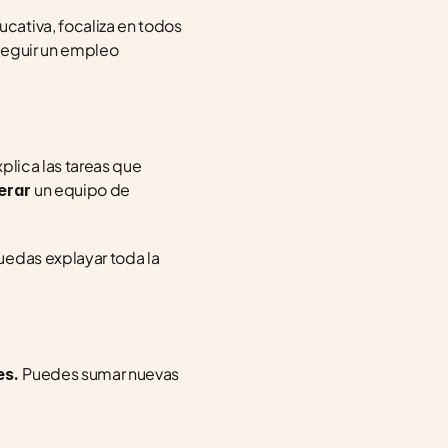
cativa, focaliza en todos 
seguir un empleo 
lica las tareas que 
un equipo de 
derar 
edas explayar toda la 
Puedes sumar nuevas 
s. 