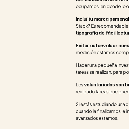
ocupamos, en donde lo oc
Incluí tu marca personal
Stack? Es recomendable u
tipografía de fácil lect
Evitar autoevaluar nue
medición estamos compa
Hacer una pequeña invest
tareas se realizan, para p
Los 
voluntariados son b
realizado tareas que pue
Si estás estudiando una 
cuando la finalizamos, e 
avanzados estamos.