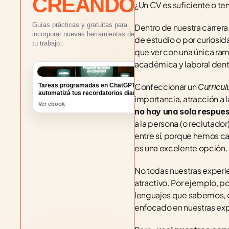
CREANDO
¿Un CV es suficiente o te
Guías prácticas y gratuitas para
Dentro de nuestra carrera
incorporar nuevas herramientas de IA a
de estudio o por curiosi
tu trabajo.
que ver con una única ra
académica y laboral dentr
Confeccionar un 
Curricul
Efecto café antigravedad: creá una foto
con el líquido suspendido
Ver ebook
no hay una sola respues
a la persona (o reclutado
entre sí, porque hemos c
es una excelente opción.
No todas nuestras experi
atractivo. Por ejemplo, 
lenguajes que sabemos, cu
enfocado en nuestras ex