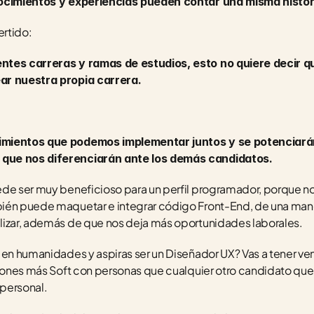
ocimientos y experiencias pueden contar una misma histor
rtido: 
ntes carreras y ramas de estudios, esto no quiere decir 
ar nuestra propia carrera. 
imientos que podemos implementar juntos y se potenciarán
que nos diferenciarán ante los demás candidatos.
de ser muy beneficioso para un perfil programador, porque no
ién puede maquetar e integrar código Front-End, de una maner
lizar, además de que nos deja más oportunidades laborales.
 en humanidades y aspiras ser un Diseñador UX? Vas a tener ve
ciones más Soft con personas que cualquier otro candidato que 
rpersonal.