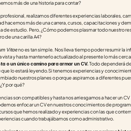
nemos más de una historia para contar? 
 profesional, realizamos diferentes experiencias laborales, c
dad hacemos más de una carrera, cursos, capacitaciones y dem
ma de estudio. Pero, ¿Cómo podemos plasmar todo nuestro re
o de una carilla A4?
 no es tan simple. Nos lleva tiempo poder resumir la in
um Vitae
 Todo dependerá de
ta o un único camino para armar un CV.
r) que lo estará leyendo.Si tenemos experiencias y conocimien
ambiado nuestros planes o porque aspiramos a diferentes pues
 ¿Y por qué?
encias son compatibles y hasta nos arriesgamos a hacer un CV 
podemos enfocar un CV en nuestros conocimientos de programa
rsos que hemos realizado y experiencias con las que contemos;
periencias cuando trabajábamos como administrativo.