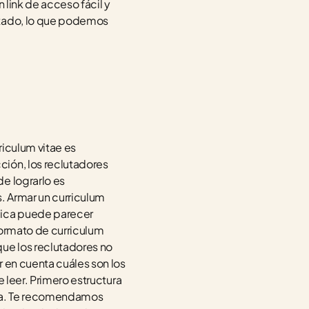
link de acceso fácil y 
ntado, lo que podemos 
riculum vitae es 
ión, los reclutadores 
e lograrlo es 
 Armar un curriculum 
mica puede parecer 
ormato de curriculum 
ue los reclutadores no 
 en cuenta cuáles son los 
e leer. Primero estructura 
ela. Te recomendamos 