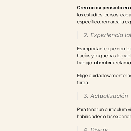
Crea un cv pensado en el
los estudios, cursos, cap
específico, remarca la ex
2. Experiencia la
Es importante que nombres 
hacías y lo que has logra
trabajo, 
reclamos
atender 
Elige cuidadosamente las 
tarea.
3. Actualización
Para tener un curriculum v
habilidades o las experien
4. Diseño