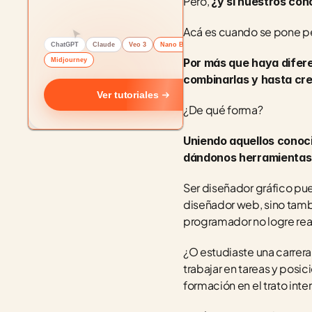
Pero, 
¿y si nuestros con
Acá es cuando se pone pe
ChatGPT
Claude
Veo 3
Nano Banana
Por más que haya difere
Midjourney
combinarlas y hasta cre
Ver tutoriales
¿De qué forma? 
Uniendo aquellos conoc
dándonos herramientas 
Ser diseñador gráfico pue
diseñador web, sino tamb
programador no logre rea
¿O estudiaste una carrera
trabajar en tareas y posi
formación en el trato inte