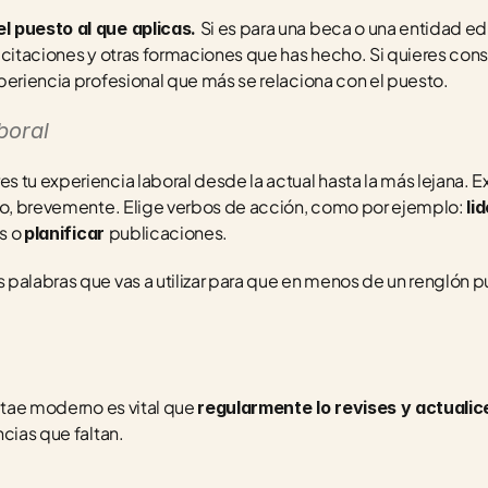
Si es para una beca o una entidad edu
 puesto al que aplicas. 
acitaciones y otras formaciones que has hecho. Si quieres con
periencia profesional que más se relaciona con el puesto.
boral
tu experiencia laboral desde la actual hasta la más lejana. Exp
do, brevemente. Elige verbos de acción, como por ejemplo: 
li
 o 
publicaciones.
planificar 
palabras que vas a utilizar para que en menos de un renglón pu
itae moderno es vital que 
regularmente lo revises y actualice
cias que faltan.