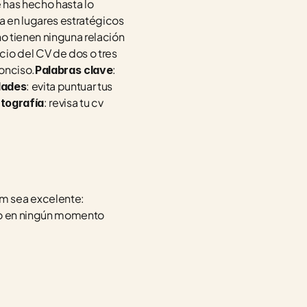
has hecho hasta lo 
a en lugares estratégicos 
o tienen ninguna relación 
cio del CV de dos o tres 
onciso.
: 
Palabras clave
: evita puntuar tus 
dades
: revisa tu cv 
tografía
m sea excelente: 
ro en ningún momento 