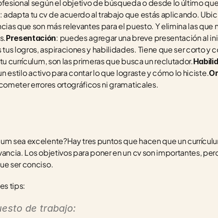
ofesional según el objetivo de búsqueda o desde lo último que 
: adapta tu cv de acuerdo al trabajo que estás aplicando. Ubic
cias que son más relevantes para el puesto. Y elimina las que n
s.
: puedes agregar una breve presentación al ini
Presentación
us logros, aspiraciones y habilidades. Tiene que ser corto y c
tu currículum, son las primeras que busca un reclutador.
Habili
un estilo activo para contar lo que lograste y cómo lo hiciste.
Or
 cometer errores ortográficos ni gramaticales.
lum sea excelente?Hay tres puntos que hacen que un currículu
vancia. Los objetivos para poner en un cv son importantes, pe
ue ser conciso. 
es tips:
esto de trabajo: