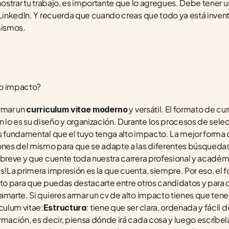
mostrar tu trabajo, es importante que lo agregues. Debe tener un 
 LinkedIn. Y recuerda que cuando creas que todo ya está inve
mismos. 
to impacto?
rmar un 
 y versátil. El formato de cur
curriculum vitae moderno
o es su diseño y organización. Durante los procesos de selecc
s fundamental que el tuyo tenga alto impacto. La mejor forma d
ones del mismo para que se adapte a las diferentes búsquedas.
 breve y que cuente toda nuestra carrera profesional y acadé
s!La primera impresión es la que cuenta, siempre. Por eso, el f
cto para que puedas destacarte entre otros candidatos y para q
amarte. Si quieres armar un cv de alto impacto tienes que tener
culum vitae:
: tiene que ser clara, ordenada y fácil d
Estructura
rmación, es decir, piensa dónde irá cada cosa y luego escríb