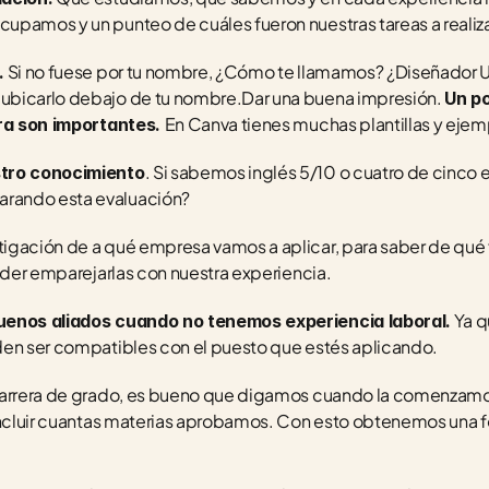
upamos y un punteo de cuáles fueron nuestras tareas a realiza
 Si no fuese por tu nombre, ¿Cómo te llamamos? ¿Diseñador UI
.
bicarlo debajo de tu nombre.Dar una buena impresión. 
Un po
En Canva tienes muchas plantillas y ejem
ura son importantes. 
. Si sabemos inglés 5/10 o cuatro de cinco e
stro conocimiento
rando esta evaluación?
igación de a qué empresa vamos a aplicar, para saber de qué f
oder emparejarlas con nuestra experiencia. 
 Ya 
uenos aliados cuando no tenemos experiencia laboral.
den ser compatibles con el puesto que estés aplicando.
carrera de grado, es bueno que digamos cuando la comenzamo
incluir cuantas materias aprobamos. Con esto obtenemos una f