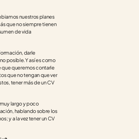
ambiamos nuestros planes 
ás que no siempre tienen 
sumen de vida 
formación, darle 
importancia, atracción a la vista y hasta mantenerlo actualizado al presente lo más cercano posible.Y así es como 
 que queremos contarle 
tos que no tengan que ver 
tos, tener más de un CV 
muy largo y poco 
ción, hablando sobre los 
 y a la vez tener un CV 