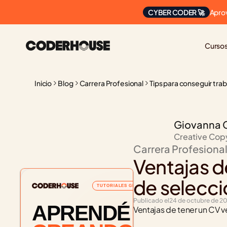
Apro
CYBER CODER 🚀
Curso
Inicio
Blog
Carrera Profesional
Tips para conseguir tra
Giovanna 
Creative Cop
Carrera Profesiona
Ventajas d
de selecci
TUTORIALES GRATUITOS
Publicado el
24 de octubre de 2
APRENDÉ
Ventajas de tener un CV v