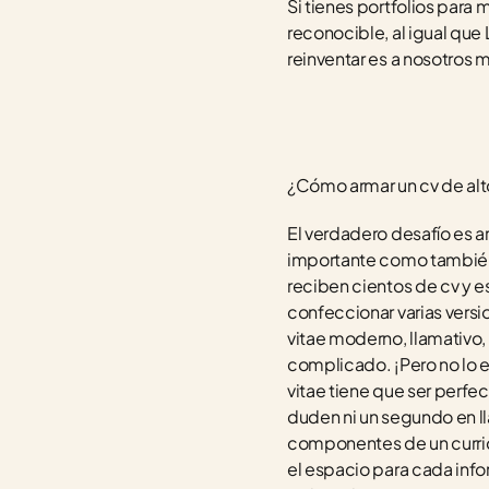
Si tienes portfolios para 
reconocible, al igual que
reinventar es a nosotros 
¿Cómo armar un cv de al
El verdadero desafío es a
importante como también l
reciben cientos de cv y e
confeccionar varias versi
vitae moderno, llamativo,
complicado. ¡Pero no lo e
vitae tiene que ser perfe
duden ni un segundo en ll
componentes de un curri
el espacio para cada info