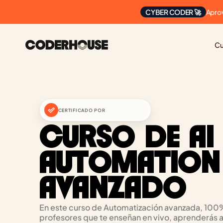
Apro
CYBER CODER 🚀
Cu
CERTIFICADO POR
CURSO DE AI 
AUTOMATION 
AVANZADO
En este curso de Automatización avanzada, 100% 
profesores que te enseñan en vivo, aprenderás a r