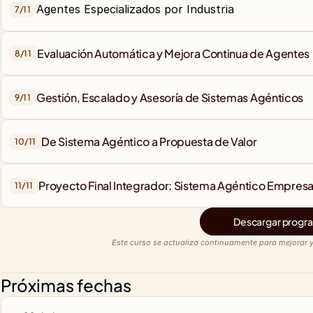
7/
11
Evaluación Automática y Mejora Continua de Agentes
8/
11
Gestión, Escalado y Asesoría de Sistemas Agénticos
9/
11
10/
11
Proyecto Final Integrador: Sistema Agéntico Empres
11/
11
Descargar progra
Este curso se actualiza continuamente para mejorar y
Próximas fechas