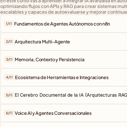
En este curso vas a aprender a integrar IA avanzada en auto
optimizando flujos con APIs y RAG para crear sistemas mult
escalables y capaces de autoevaluarse y mejorar continu
1/
11
Arquitectura Multi-Agente
2/
11
Memoria, Contexto y Persistencia
3/
11
Ecosistema de Herramientas e Integraciones
4/
11
El Cerebro Documental de la IA (Arquitecturas RA
5/
11
6/
11