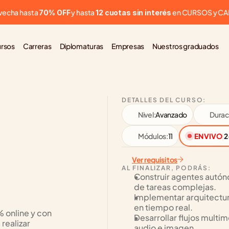
vecha hasta 
 y hasta 
 en CURSOS y C
70% OFF
12 cuotas sin interés
rsos
Carreras
Diplomaturas
Empresas
Nuestros graduados
DETALLES DEL CURSO:
Nivel:
Avanzado
Durac
Módulos:
11
EN VIVO
|
2
Ver requisitos
AL FINALIZAR, PODRÁS:
Construir agentes autón
de tareas complejas.
Implementar arquitectur
en tiempo real.
online y con 
Desarrollar flujos multi
ealizar 
audio e imagen.