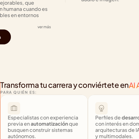
jorables, que 
ión humana cuando es 
bles en entornos 
ver más
a
Transforma tu carrera y conviértete en
AI
PARA QUIÉN ES:
Especialistas con experiencia 
Perfiles de 
desarro
previa en 
automatización
 que 
con interés en dom
busquen construir sistemas 
arquitecturas de I
autónomos.
y multimodales.