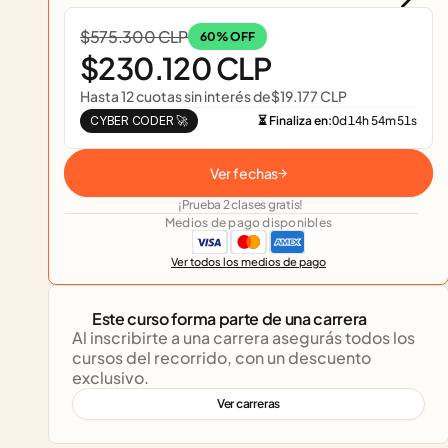
$575.300 CLP
60% OFF
$230.120 CLP
Hasta 12 cuotas sin interés de
$19.177 CLP
CYBER CODER 🚀
⏳ Finaliza en:
0
d
14
h
54
m
51
s
Ver fechas
¡Prueba 2 clases gratis!
Medios de pago disponibles
Ver todos los medios de pago
Este curso forma parte de una carrera
Al inscribirte a una carrera asegurás todos los 
cursos del recorrido, con un descuento 
exclusivo.
Ver carreras