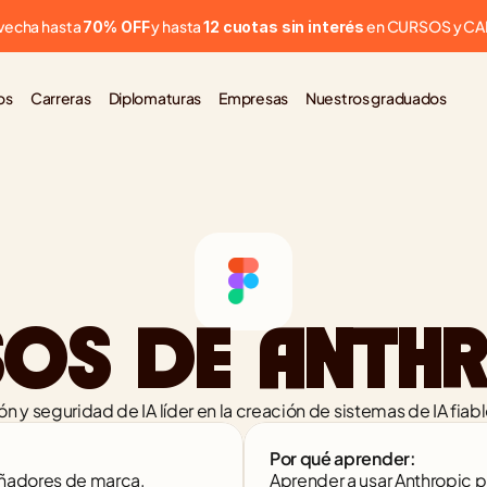
vecha hasta 
 y hasta 
 en CURSOS y C
70% OFF
12 cuotas sin interés
os
Carreras
Diplomaturas
Empresas
Nuestros graduados
OS DE ANTH
n y seguridad de IA líder en la creación de sistemas de IA fi
Por qué aprender:
ñadores de marca, 
Aprender a usar Anthropic p