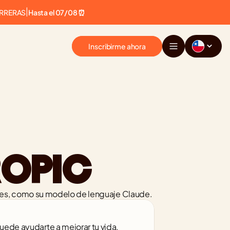
ARRERAS
|
Hasta el 07/08 ⏰
Inscribirme ahora
ROPIC
ables, como su modelo de lenguaje Claude.
uede ayudarte a mejorar tu vida, 