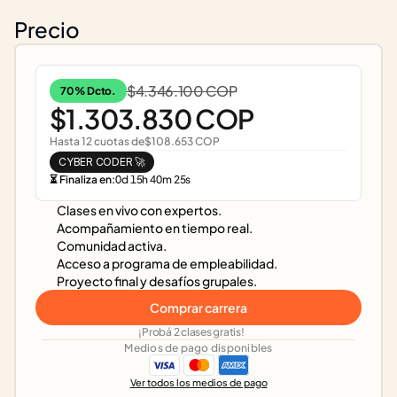
Precio
$4.346.100 COP
70% Dcto.
$1.303.830 COP
Hasta 12 cuotas de
$108.653 COP
CYBER CODER 🚀
⏳ Finaliza en:
0
d
15
h
40
m
25
s
Clases en vivo con expertos.
Acompañamiento en tiempo real.
Comunidad activa.
Acceso a programa de empleabilidad.
Proyecto final y desafíos grupales.
Comprar carrera
¡Probá 2 clases gratis!
Medios de pago disponibles
Ver todos los medios de pago