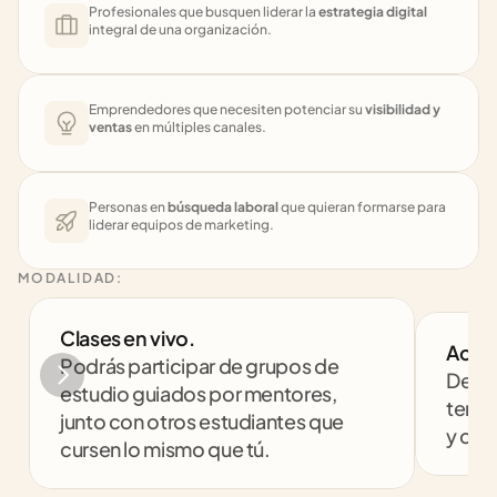
Profesionales que busquen liderar la 
estrategia digital
integral de una organización.
Emprendedores que necesiten potenciar su 
visibilidad y 
ventas
 en múltiples canales.
Personas en 
búsqueda laboral
 que quieran formarse para 
liderar equipos de marketing.
MODALIDAD:
Clases en vivo. 
Acom
Podrás participar de grupos de 
Despe
estudio guiados por mentores, 
tenga
junto con otros estudiantes que 
y com
cursen lo mismo que tú.