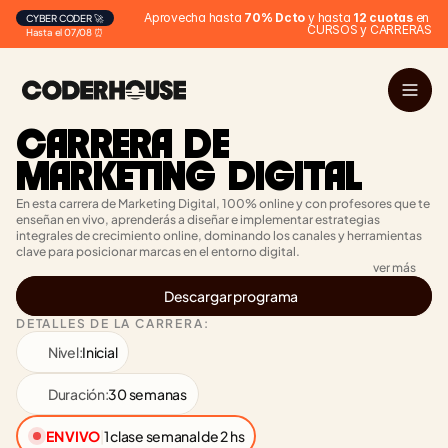
Aprovecha hasta 
70% Dcto
 y hasta 
12 cuotas
 en 
CYBER CODER 🚀
CURSOS y CARRERAS
Hasta el 07/08 ⏰
CARRERA DE 
MARKETING DIGITAL
En esta carrera de Marketing Digital, 100% online y con profesores que te 
enseñan en vivo, aprenderás a diseñar e implementar estrategias 
integrales de crecimiento online, dominando los canales y herramientas 
clave para posicionar marcas en el entorno digital.
ver más
Descargar programa
DETALLES DE LA CARRERA:
Nivel:
Inicial
Duración:
30 semanas
EN VIVO
|
1 clase semanal de 2 hs