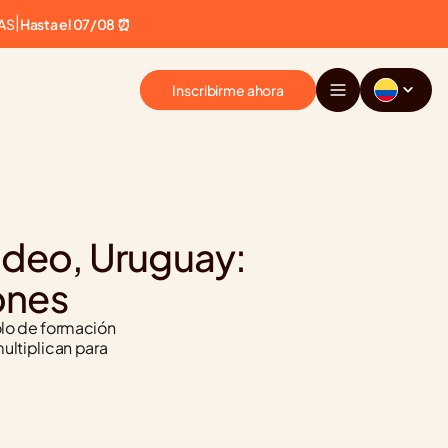
AS
|
Hasta el 07/08 ⏰
Inscribirme ahora
deo, Uruguay: 
ones
lo de formación 
ultiplican para 