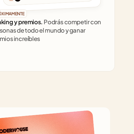
ÓXIMAMENTE
king y premios. 
Podrás competir con 
sonas de todo el mundo y ganar 
mios increíbles