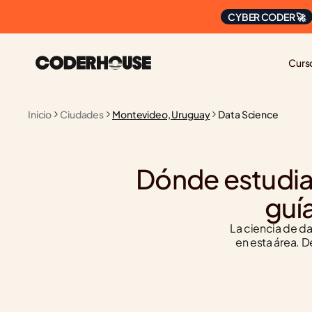
CYBER CODER 🚀
Curs
Inicio
Ciudades
Montevideo, Uruguay
Data Science
Dónde estudia
guí
La ciencia de da
en esta área. D