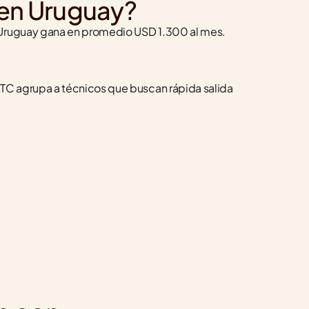
s en Uruguay?
n Uruguay gana en promedio USD 1.300 al mes.
C agrupa a técnicos que buscan rápida salida 