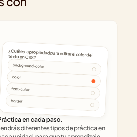
s con 
¿Cuál es la propiedad para editar el color del 
texto en CSS? 
background-color
color
font-color
border
Práctica en cada paso.
Tendrás diferentes tipos de práctica en 
cada unidad, para que tu aprendizaje 