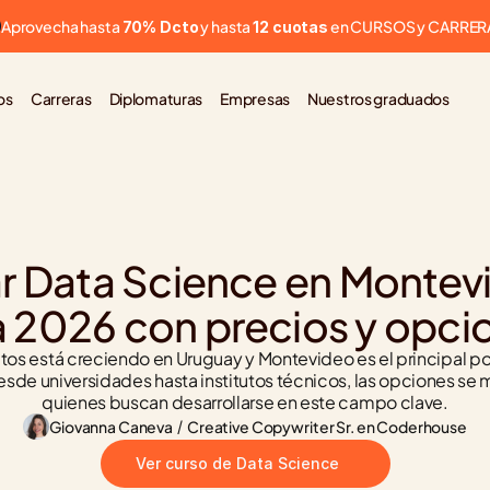
Aprovecha hasta 
 y hasta 
 en CURSOS y CARRER
70% Dcto
12 cuotas
os
Carreras
Diplomaturas
Empresas
Nuestros graduados
r Data Science en Montevi
a 2026 con precios y opci
tos está creciendo en Uruguay y Montevideo es el principal po
esde universidades hasta institutos técnicos, las opciones se m
quienes buscan desarrollarse en este campo clave.
Giovanna Caneva
 / 
Creative Copywriter Sr. en Coderhouse
Ver curso de Data Science