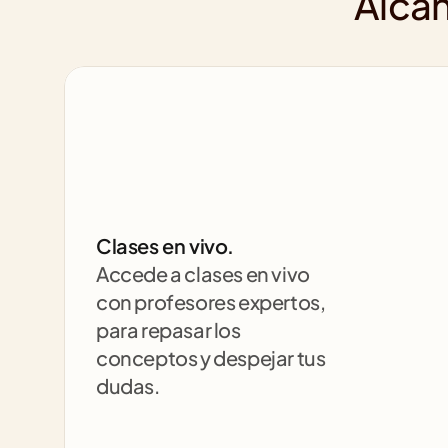
Alcan
Clases en vivo.
Accede a clases en vivo 
con profesores expertos, 
para repasar los 
conceptos y despejar tus 
dudas.