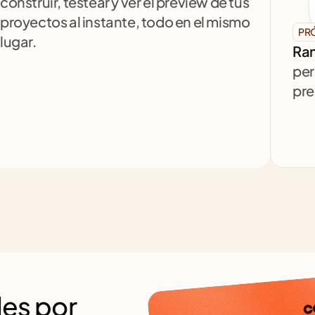
construir, testear y ver el preview de tus 
proyectos al instante, todo en el mismo 
PR
lugar.
Ran
per
pre
es por 