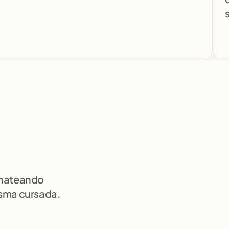
chateando 
isma cursada.