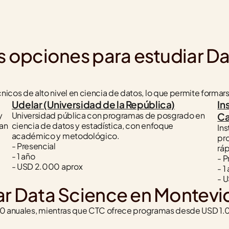
s opciones para estudiar Da
os de alto nivel en ciencia de datos, lo que permite formars
Udelar (Universidad de la República)
In
 
Universidad pública con programas de posgrado en 
Ca
an 
ciencia de datos y estadística, con enfoque 
Ins
académico y metodológico.
pro
- Presencial
ráp
- 1 año
- P
- USD 2.000 aprox
- 1
- 
ar Data Science en Montev
000 anuales, mientras que CTC ofrece programas desde USD 1.