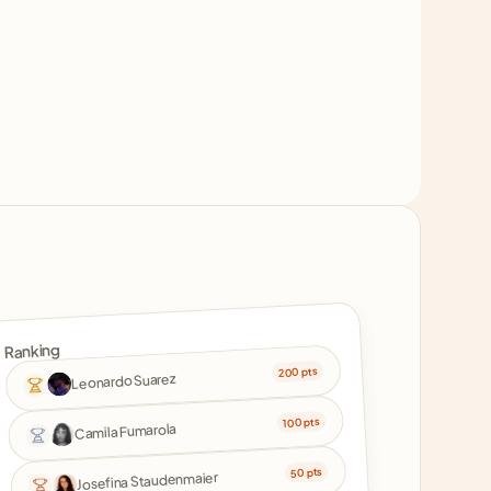
Ranking
200 pts
Leonardo Suarez
100 pts
Camila Fumarola
50 pts
Josefina Staudenmaier