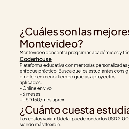
¿Cuáles son las mejore
Montevideo?
Montevideo concentra programas académicos y técnic
Coderhouse
Plataforma educativa con mentorías personalizadas y
enfoque práctico. Busca que los estudiantes consig
empleo en menor tiempo gracias a proyectos 
aplicados.
- Online en vivo
- 6 meses
- USD 150/mes aprox
¿Cuánto cuesta estudi
Los costos varían: Udelar puede rondar los USD 2.
siendo más flexible.