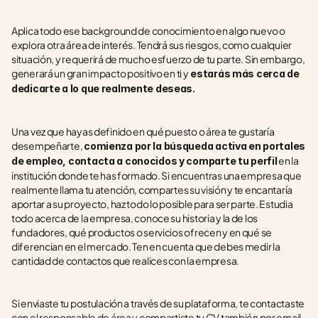
Aplica todo ese background de conocimiento en algo nuevo o 
explora otra área de interés. Tendrá sus riesgos, como cualquier 
situación, y requerirá de mucho esfuerzo de tu parte. Sin embargo, 
generará un gran impacto positivo en ti y
 estarás más cerca de 
dedicarte a lo que realmente deseas.
Una vez que hayas definido en qué puesto o área te gustaría 
desempeñarte, 
comienza por la búsqueda activa en portales 
 en la 
de empleo, contacta a conocidos y comparte tu perfil
institución donde te has formado. Si encuentras una empresa que 
realmente llama tu atención, compartes su visión y te encantaría 
aportar a su proyecto, haz todo lo posible para ser parte. Estudia 
todo acerca de la empresa, conoce su historia y la de los 
fundadores, qué productos o servicios ofrecen y en qué se 
diferencian en el mercado. Ten en cuenta que debes medir la 
cantidad de contactos que realices con la empresa.
Si enviaste tu postulación a través de su plataforma, te contactaste 
con el responsable de área y compartiste tu CV también por email, 