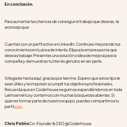
En conclusión.
Para aumentar las chances de conseguir el trabajo que deseas, te 
aconsejo que:
Cuentes con un perfil activo en LinkedIn.Continúes mejorando tus 
conocimientos en tu área de interés.Elijas a la empresa en la que 
deseas trabajar.Presentes una solución o idea de mejora para la 
compañía y demuestres tu interés genuino en ser parte.
Si llegaste hasta aquí, gracias por leerme. Espero que estos tips te 
sean útiles y te impulsen a cumplir tus objetivos profesionales. 
Recuerda que en Coderhouse seguimos expandiéndonos en toda 
Latinoamérica y contamos con muchas búsquedas abiertas. Si 
quieres formar parte de nuestro equipo, puedes compartirnos tu 
perfil 
aquí
.
Co-Founder & CEO @Coderhouse
Chris Patiño