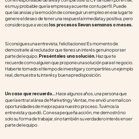
es muy probable que la empresa ya cuente con tu perfil. Puede 
que las ansias y la emoción de conseguir un empleo en ese lugar te 
genere el deseo de tener una respuesta inmediata y positiva, pero 
considera que a veces 
los procesos llevan semanas o meses.
Si consigues una entrevista, felicitaciones! Es momento de 
demostrarle al reclutador que tienes un interés genuino por ser 
parte del equipo. 
 Haz que te 
Preséntales una solución.
recuerde como alguien que propone una solución para el negocio. 
Haberte tomado el tiempo de investigar y compartirles un ejemplo 
real, demuestra tu interés y buena predisposición.
 Hace algunos años, una persona que 
Un caso que recuerdo...
quería entrar al área de Marketing y Ventas, me envió un email con 
oportunidades de mejora para nuestro proceso. Tuvimos la 
entrevista y quedó. Con esa pequeña acción, me demostró no 
solo su forma de trabajar, sino también su verdadero interés en ser 
parte del equipo.