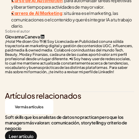
: para automatizar tareas repetitivas 
Curso de AI Automation
y liberar tiempo para actividades de mayor valor.
: si tu área es el marketing, las 
Carrera de AI Marketing
comunicaciones o el contenido y querés integrar IA a tu trabajo 
diario.
Sobre el autor
Giovanna Caneva
¡Hola! Me dicen Gio 👋🏽 Soy Licenciada en Publicidad con una sólida 
trayectoria en marketing digital y gestión de contenidos UGC, influencers, 
paid media & owned media. Colaboré con industrias del mundo Tech, 
Beauty, Moda y Finanzas, cada una de las cuales aportó valor a mi perfil 
profesional desde un lugar diferente. 📲 Soy heavy user de redes sociales, 
lo cual me mantiene actualizada constantemente acerca de tendencias, 
vocabulario y buenas prácticas de las distintas plataformas. Para saber 
más sobre mi formación, ¡te invito a revisar mi perfil de LinkedIn!
Artículos relacionados
Ver más artículos
Soft skills que los analistas de datos no practican pero que los 
managers más valoran: comunicación, storytelling y criterio de 
negocio
Leer artículo