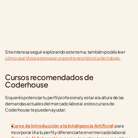
Si te interesa seguir explorando este tema, también podés leer 
cómo usar IA para preparar una entrevista técnica de trabajo
.
Cursos recomendados de 
Coderhouse
Si querés potenciar tu perfil profesional y estar a la altura de las 
demandas actuales del mercado laboral, estos cursos de 
Coderhouse te pueden ayudar:
: para 
Curso de Introducción a la Inteligencia Artificial
incorporar IA a tu perfil y diferenciarte en el mercado laboral.