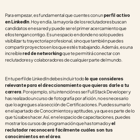
Para empezar, es fundamental que cuentes con un 
perfil activo 
. Hoy en día, la mayoría de los reclutadores buscan 
en LinkedIn
candidatos en esa red y puede ser el primer acercamiento que 
ellos tengan contigo. Es un espacio en donde no solo puedes 
visibilizar tu trayectoria profesional, sino que también puedes 
compartir proyectos en los que estés trabajando. Además, es una 
increíble 
 que te permitirá conectar con 
red de networking
reclutadores y colaboradores de cualquier parte del mundo.
En tu perfil de LinkedIn debes incluir todo 
lo que consideres 
relevante para el direccionamiento que quieras darle a tu 
. Por ejemplo, si tu intención es ser Full Stack Developer y 
carrera
has realizado un curso de fotografía por afición, no es necesario 
que lo agregues a la sección de Certificaciones. Puedes sumarlo 
en el apartado de Conocimientos y aptitudes, ya que es parte de lo 
que tú sabes hacer. Así, en el espacio de capacitaciones, puedes 
mostrar los cursos de programación que has tomado y 
el 
reclutador reconocerá fácilmente cuáles son tus 
.
conocimientos en el área