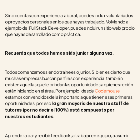
Si no cuentas con experiencia laboral, puedes incluir voluntariados 
o proyectos personales en los que hayas trabajado. Volviendo al 
ejemplo del Full Stack Developer, puedes incluir un sitio web propio 
que hayas desarrollado como práctica.
Recuerda que todos hemos sido junior alguna vez.
Todos comenzamos siendo trainees o junior. Si bien es cierto que 
muchas empresas buscan perfiles con experiencia, también 
existen aquellas que le brindan las oportunidades a quienes recién 
están iniciando en el área. Por ejemplo, desde 
Coderhouse
estamos convencidos de la importancia que tienen esas primeras 
oportunidades, por eso
 la gran mayoría de nuestro staff de 
tutores (por no decir el 100%) está compuesto por 
. 
nuestros estudiantes
Aprender a dar y recibir feedback, a trabajar en equipo, a asumir 