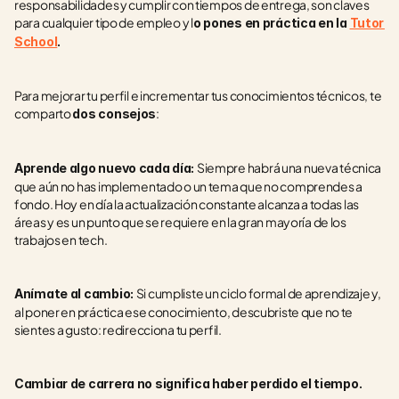
responsabilidades y cumplir con tiempos de entrega, son claves 
para cualquier tipo de empleo y l
o pones en práctica en la 
Tutor 
School
.
Para mejorar tu perfil e incrementar tus conocimientos técnicos, te 
comparto 
:
dos consejos
Siempre habrá una nueva técnica 
Aprende algo nuevo cada día: 
que aún no has implementado o un tema que no comprendes a 
fondo. Hoy en día la actualización constante alcanza a todas las 
áreas y es un punto que se requiere en la gran mayoría de los 
trabajos en tech.
Si cumpliste un ciclo formal de aprendizaje y, 
Anímate al cambio: 
al poner en práctica ese conocimiento, descubriste que no te 
sientes a gusto: redirecciona tu perfil.
Cambiar de carrera no significa haber perdido el tiempo.