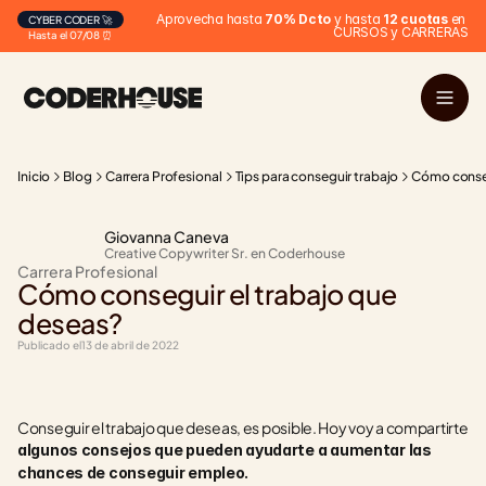
Aprovecha hasta 
70% Dcto
 y hasta 
12 cuotas
 en 
CYBER CODER 🚀
CURSOS y CARRERAS
Hasta el 07/08 ⏰
Inicio
Blog
Carrera Profesional
Tips para conseguir trabajo
Cómo conseg
Giovanna Caneva
Creative Copywriter Sr. en Coderhouse
Carrera Profesional
Cómo conseguir el trabajo que 
deseas?
Publicado el
13 de abril de 2022
Conseguir el trabajo que deseas, es posible. Hoy voy a compartirte 
algunos consejos que pueden ayudarte a aumentar las 
chances de conseguir empleo.