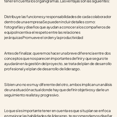
tener en cuenta los organigramas. Las ventajas son las siguientes: 
Distribuye las funciones y responsabilidades de cada colaborador 
dentro de una empresaSe pueden incluir detalles como: 
fotografías y diseños que ayudan a conocer a los compañeros de 
equipoIncentiva el respeto entre las relaciones 
jerárquicasPromueve el orden y la productividad
Antes de finalizar, queremos hacer una breve diferencia entre dos 
conceptos que nos parecen importantes definir y que seguro te 
ayudarán en la gestión del proyecto, se trata del plan de desarrollo 
profesional y el plan de desarrollo de liderazgo.
Si bien uno no es muy diferente del otro, ambos implican un análisis 
de una situación actual donde hay que definir objetivos y darle un 
seguimiento realista y progresivo. 
Lo que sí es importante tener en cuenta es que si tu plan se enfoca 
en mejorar las habilidades de liderazgo, te recomendamos diseñar 