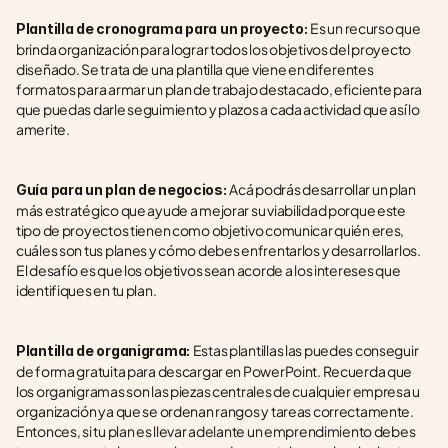
Es un recurso que 
Plantilla de cronograma para un proyecto: 
brinda organización para lograr todos los objetivos del proyecto 
diseñado. Se trata de una plantilla que viene en diferentes 
formatos para armar un plan de trabajo destacado, eficiente para 
que puedas darle seguimiento y plazos a cada actividad que así lo 
amerite. 
Acá podrás desarrollar un plan 
Guía para un plan de negocios: 
más estratégico que ayude a mejorar su viabilidad porque este 
tipo de proyectos tienen como objetivo comunicar quién eres, 
cuáles son tus planes y cómo debes enfrentarlos y desarrollarlos. 
El desafío es que los objetivos sean acorde a los intereses que 
identifiques en tu plan. 
Estas plantillas las puedes conseguir 
Plantilla de organigrama: 
de forma gratuita para descargar en PowerPoint. Recuerda que 
los organigramas son las piezas centrales de cualquier empresa u 
organización ya que se ordenan rangos y tareas correctamente. 
Entonces, si tu plan es llevar adelante un emprendimiento debes 