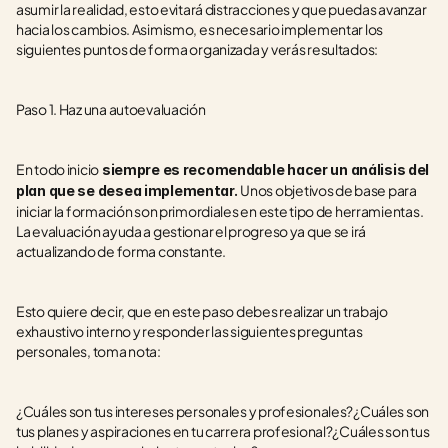
asumir la realidad, esto evitará distracciones y que puedas avanzar 
hacia los cambios. Asimismo, es necesario implementar los 
siguientes puntos de forma organizada y verás resultados:
Paso 1. Haz una autoevaluación
En todo inicio
 siempre es recomendable hacer un análisis del 
Unos objetivos de base para 
plan que se desea implementar. 
iniciar la formación son primordiales en este tipo de herramientas. 
La evaluación ayuda a gestionar el progreso ya que se irá 
actualizando de forma constante. 
Esto quiere decir, que en este paso debes realizar un trabajo 
exhaustivo interno y responder las siguientes preguntas 
personales, toma nota:
¿Cuáles son tus intereses personales y profesionales?¿Cuáles son 
tus planes y aspiraciones en tu carrera profesional?¿Cuáles son tus 