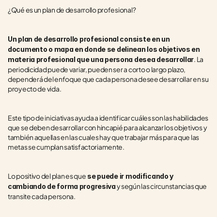
¿Qué es un plan de desarrollo profesional?
Un plan de desarrollo profesional consiste en un 
documento o mapa en donde se delinean los objetivos en 
. La 
materia profesional que una persona desea desarrollar
periodicidad puede variar, pueden ser a corto o largo plazo, 
dependerá del enfoque que cada persona desee desarrollar en su 
proyecto de vida. 
Este tipo de iniciativas ayuda a identificar cuáles son las habilidades 
que se deben desarrollar con hincapié para alcanzar los objetivos y 
también aquellas en las cuales hay que trabajar más para que las 
metas se cumplan satisfactoriamente. 
Lo positivo del plan es que
 se puede ir modificando y 
 y según las circunstancias que 
cambiando de forma progresiva
transite cada persona.