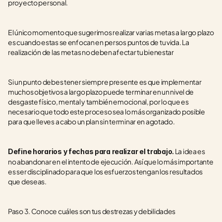
proyecto personal. 
El único momento que sugerimos realizar varias metas a largo plazo 
es cuando estas se enfocan en persos puntos de tu vida. La 
realización de las metas no deben afectar tu bienestar
Si un punto debes tener siempre presente es que implementar 
muchos objetivos a largo plazo puede terminar en un nivel de 
desgaste físico, mental y también emocional, por lo que es 
necesario que todo este proceso sea lo más organizado posible 
para que lleves a cabo un plan sin terminar en agotado. 
 La idea es 
Define horarios y fechas para realizar el trabajo.
no abandonar en el intento de ejecución. Así que lo más importante 
es ser disciplinado para que los esfuerzos tengan los resultados 
que deseas.
Paso 3. Conoce cuáles son tus destrezas y debilidades