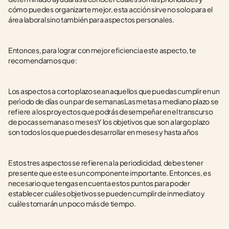
cómo puedes organizarte mejor, esta acción sirve no solo para el 
área laboral sino también para aspectos personales. 
Entonces, para lograr con mejor eficiencia este aspecto, te 
recomendamos que:
Los aspectos a corto plazo sean aquellos que puedas cumplir en un 
perìodo de días o un par de semanasLas metas a mediano plazo se 
refiere a los proyectos que podrás desempeñar en el transcurso 
de pocas semanas o mesesY los objetivos que son a largo plazo 
son todos los que puedes desarrollar en meses y hasta años
Estos tres aspectos se refieren a la periodicidad, debes tener 
presente que este es un componente importante. Entonces, es 
necesario que tengas en cuenta estos puntos para poder 
establecer cuáles objetivos se pueden cumplir de inmediato y 
cuáles tomarán un poco más de tiempo. 