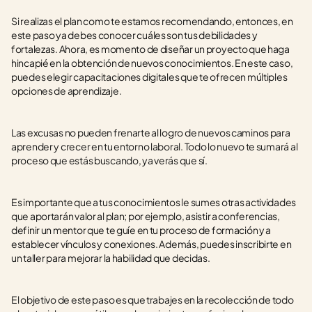
Si realizas el plan como te estamos recomendando, entonces, en 
este paso ya debes conocer cuáles son tus debilidades y 
fortalezas. Ahora, es momento de diseñar un proyecto que haga 
hincapié en la obtención de nuevos conocimientos. En este caso, 
puedes elegir capacitaciones digitales que te ofrecen múltiples 
opciones de aprendizaje. 
Las excusas no pueden frenarte al logro de nuevos caminos para 
aprender y crecer en tu entorno laboral. Todo lo nuevo te sumará al 
proceso que estás buscando, ya verás que sí. 
Es importante que a tus conocimientos le sumes otras actividades 
que aportarán valor al plan; por ejemplo, asistir a conferencias, 
definir un mentor que te guíe en tu proceso de formación y a 
establecer vínculos y conexiones. Además, puedes inscribirte en 
un taller para mejorar la habilidad que decidas. 
El objetivo de este paso es que trabajes en la recolección de todo 