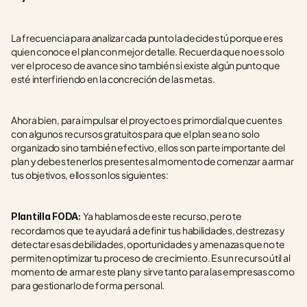
La frecuencia para analizar cada punto la decides tú porque eres 
quien conoce el plan con mejor detalle. Recuerda que no es solo 
ver el proceso de avance sino también si existe algún punto que 
esté interfiriendo en la concreción de las metas. 
Ahora bien, para impulsar el proyecto es primordial que cuentes 
con algunos recursos gratuitos para que el plan sea no solo 
organizado sino también efectivo, ellos son parte importante del 
plan y debes tenerlos presentes al momento de comenzar a armar 
tus objetivos, ellos son los siguientes:
Ya hablamos de este recurso, pero te 
Plantilla FODA: 
recordamos que te ayudará a definir tus habilidades, destrezas y 
detectar esas debilidades, oportunidades y amenazas que no te 
permiten optimizar tu proceso de crecimiento. Es un recurso útil al 
momento de armar este plan y sirve tanto para las empresas como 
para gestionarlo de forma personal.