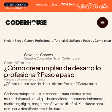
Aprovecha hasta 
70% Dcto
 y hasta 
12 cuotas
 en 
CYBER CODER 🚀
CURSOS y CARRERAS
Hasta el 09/08 ⏰
Inicio
Blog
Carrera Profesional
Tutorial: Guía Paso a Paso
¿Cómo crear u
Giovanna Caneva
Creative Copywriter Sr. en Coderhouse
Carrera Profesional
¿Cómo crear un plan de desarrollo 
profesional? Paso a paso
Publicado el
7 de octubre de 2022
¿Cómo crear un plan de desarrollo profesional? Paso a paso
Cada vez más personas se capacitan para insertarse en el 
mercado laboral actual que busca talentos con conocimientos en 
marketing digital, programación web o diseño UX, inclusive para 
dominar la desafiante era de los datos.