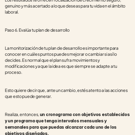
genuino y más acertado a lo que deseas para tu vida en el ámbito 
laboral.
Paso 6. Evalúa tu plan de desarrollo
La monitorización de tu plan de desarrollo es importante para 
conocer en cuáles puntos puedes mejorar o cambiar si así lo 
decides. Es normal que el plan sufra movimientos y 
modificaciones ya que la idea es que siempre se adapte a tu 
proceso. 
Esto quiere decir que, ante un cambio, estés atento a las acciones 
que esto puede generar.
Realiza, entonces, 
un cronograma con objetivos establecidos 
y un programa que tenga intervalos mensuales y 
semanales para que puedas alcanzar cada uno de los 
objetivos diseñados. 