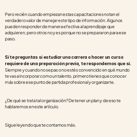
Pero recién cuando empiezan estas capacitaciones notan el 
verdadero valor de manejar este tipo de información. Algunos 
pueden responder de manera efectiva al aprendizaje que 
adquieren, pero otros no y es porque no se prepararon para ese 
paso.
Si te preguntas si estudiar una carrera o hacer un curso 
requiere de una preparación previa, te respondemos que sí.
Siempre y cuando no sepas o no estés convencido en qué mundo 
te vas a incorporar como un talento, primero tienes que conocer 
más sobre ese punto de partida profesional y organizarte.
¿De qué se trata tal organización? De tener un plan y de eso te 
hablaremos en este artículo.
Sigue leyendo que te contamos más. 