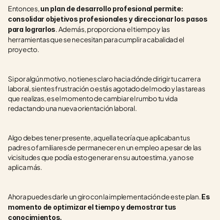
Entonces, 
un plan de desarrollo profesional permite: 
consolidar objetivos profesionales y direccionar los pasos 
. Además, proporciona el tiempo y las 
para lograrlos
herramientas que se necesitan para cumplir a cabalidad el 
proyecto. 
Si por algún motivo, no tienes claro hacia dónde dirigir tu carrera 
laboral, sientes frustración o estás agotado del modo y las tareas 
que realizas, es el momento de cambiar el rumbo tu vida 
redactando una nueva orientación laboral. 
Algo debes tener presente, aquella teoría que aplicaban tus 
padres o familiares de permanecer en un empleo a pesar de las 
vicisitudes que podía esto generar en su autoestima, ya no se 
aplica más. 
Ahora puedes darle un giro con la implementación de este plan. 
Es 
momento de optimizar el tiempo y demostrar tus 
conocimientos. 