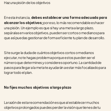
Haz una pisión de los objetivos
En esta instancia,
 debes establecer una forma adecuada para 
 por eso, lo más recomendable es hacer 
alcanzar los objetivos;
una pisión. Un ejemplo es que si hay una meta a largo plazo, 
sepáralas en varios objetivos, pueden ser cortos o medianos para 
que así puedas gestionar de forma eficiente tu plan de desarrollo.
Si te surge la duda de cuántos objetivos cortos o medianos 
ejecutar, no te hagas problema porque estos pueden ser el 
número que determines y consideres oportuno. La cantidad de 
pasos para llegar a la meta te ayudarán a estar más focalizado para 
lograr todo el plan. 
No fijes muchos objetivos a largo plazo
La razón de esta recomendación es que al establecer muchos 
objetivos prolongados puedes perder la visión que tienes de tu 