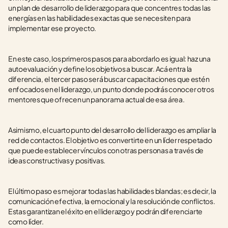
un plan de desarrollo de liderazgo para que concentres todas las 
energías en las habilidades exactas que se necesiten para 
implementar ese proyecto.
En este caso, los primeros pasos para abordarlo es igual: haz una 
autoevaluación y define los objetivos a buscar. Acá entra la 
diferencia, el tercer paso será buscar capacitaciones que estén 
enfocados en el liderazgo, un punto donde podrás conocer otros 
mentores que ofrecen un panorama actual de esa área. 
Asimismo, el cuarto punto del desarrollo del liderazgo es ampliar la 
red de contactos. El objetivo es convertirte en un líder respetado 
que puede establecer vínculos con otras personas a través de 
ideas constructivas y positivas. 
El último paso es mejorar todas las habilidades blandas; es decir, la 
comunicación efectiva, la emocional y la resolución de conflictos. 
Estas garantizan el éxito en el liderazgo y podrán diferenciarte 
como líder.