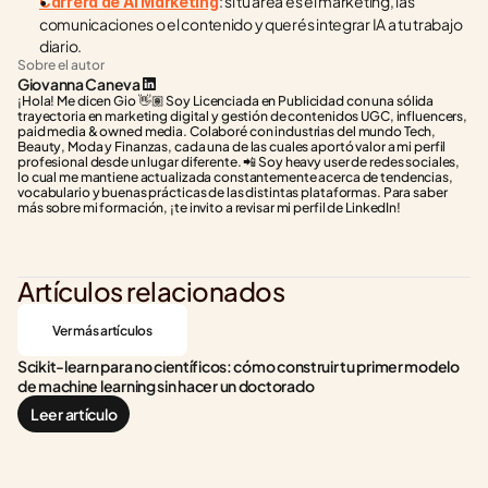
: si tu área es el marketing, las 
Carrera de AI Marketing
comunicaciones o el contenido y querés integrar IA a tu trabajo 
diario.
Sobre el autor
Giovanna Caneva
¡Hola! Me dicen Gio 👋🏽 Soy Licenciada en Publicidad con una sólida 
trayectoria en marketing digital y gestión de contenidos UGC, influencers, 
paid media & owned media. Colaboré con industrias del mundo Tech, 
Beauty, Moda y Finanzas, cada una de las cuales aportó valor a mi perfil 
profesional desde un lugar diferente. 📲 Soy heavy user de redes sociales, 
lo cual me mantiene actualizada constantemente acerca de tendencias, 
vocabulario y buenas prácticas de las distintas plataformas. Para saber 
más sobre mi formación, ¡te invito a revisar mi perfil de LinkedIn!
Artículos relacionados
Ver más artículos
Scikit-learn para no científicos: cómo construir tu primer modelo 
de machine learning sin hacer un doctorado
Leer artículo