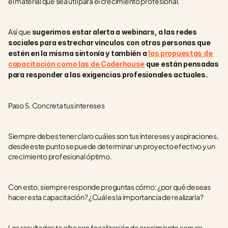
el material que sea útil para el crecimiento profesional. 
Así que 
sugerimos estar alerta a webinars, a las redes 
sociales para estrechar vínculos con otras personas que 
estén en la misma sintonía y también a 
las propuestas de 
capacitación como las de Coderhouse
 que están pensadas 
para responder a las exigencias profesionales actuales. 
Paso 5. Concreta tus intereses
Siempre debes tener claro cuáles son tus intereses y aspiraciones, 
desde este punto se puede determinar un proyecto efectivo y un 
crecimiento profesional óptimo. 
Con esto, siempre responde preguntas cómo: ¿por qué deseas 
hacer esta capacitación? ¿Cuál es la importancia de realizarla? 
Los resultados te ofrecen focalización de crecimiento seguro, 