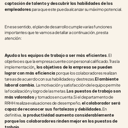
captación de talento y descubrir las habilidades de los 
 para que este pueda alcanzar su máximo potencial.
empleadores
En ese sentido, el plan de desarrollo cumple varias funciones 
importantes que te vamos a detallar a continuación, presta 
atención:
. El 
Ayuda a los equipos de trabajo a ser más eficientes
objetivo es que la empresa cuente con personal calificado.Tras la 
implementación
, los objetivos de la empresa se pueden 
porque los colaboradores realizan 
lograr con más eficiencia 
tareas de acuerdo con sus habilidades y destrezas.
El ambiente 
La motivación y satisfacción del equipo permite 
laboral cambia. 
la focalización y logro de las metas.
Los puestos de trabajo son 
y tomados en cuenta.Si el departamento de 
más valorados 
RRHH realiza evaluaciones de desempeño, 
el colaborador será 
En 
capaz de reconocer sus fortalezas y debilidades.
definitiva, l
a productividad aumenta considerablemente 
porque los colaboradores rinden mejor en los puestos de 
trabajo.