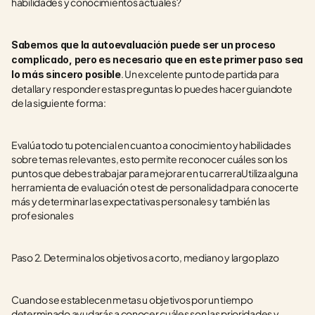
habilidades y conocimientos actuales?
Sabemos que la autoevaluación puede ser un proceso 
complicado, pero es necesario que en este primer paso sea 
. Un excelente punto de partida para 
lo más sincero posible
detallar y responder estas preguntas lo puedes hacer guiandote 
de la siguiente forma:
Evalúa todo tu potencial en cuanto a conocimiento y habilidades 
sobre temas relevantes, esto permite reconocer cuáles son los 
puntos que debes trabajar para mejorar en tu carreraUtiliza alguna 
herramienta de evaluación o test de personalidad para conocerte 
más y determinar las expectativas personales y también las 
profesionales
Paso 2. Determina los objetivos a corto, mediano y largo plazo
Cuando se establecen metas u objetivos por un tiempo 
determinado ayudarás a conocer cuáles son las prioridades y 