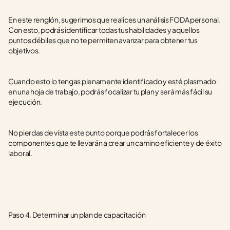
En este renglón, sugerimos que realices un análisis FODA personal. 
Con esto, podrás identificar todas tus habilidades y aquellos 
puntos débiles que no te permiten avanzar para obtener tus 
objetivos. 
Cuando esto lo tengas plenamente identificado y esté plasmado 
en una hoja de trabajo, podrás focalizar tu plan y será más fácil su 
ejecución. 
No pierdas de vista este punto porque podrás fortalecer los 
componentes que te llevarán a crear un camino eficiente y de éxito 
laboral. 
Paso 4. Determinar un plan de capacitación