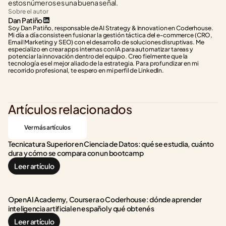
estos números es una buena señal.
Sobre el autor
Dan Patiño
Soy Dan Patiño, responsable de AI Strategy & Innovation en Coderhouse. 
Mi día a día consiste en fusionar la gestión táctica del e-commerce (CRO, 
Email Marketing y SEO) con el desarrollo de soluciones disruptivas. Me 
especializo en crear apps internas con IA para automatizar tareas y 
potenciar la innovación dentro del equipo. Creo fielmente que la 
tecnología es el mejor aliado de la estrategia. Para profundizar en mi 
recorrido profesional, te espero en mi perfil de LinkedIn.
Artículos relacionados
Ver más artículos
Tecnicatura Superior en Ciencia de Datos: qué se estudia, cuánto 
dura y cómo se compara con un bootcamp
Leer artículo
OpenAI Academy, Coursera o Coderhouse: dónde aprender 
inteligencia artificial en español y qué obtenés
Leer artículo