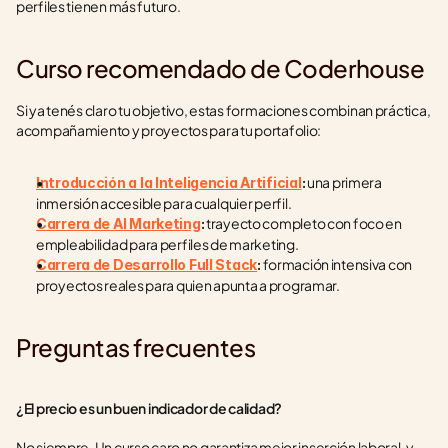
perfiles tienen más futuro.
Curso recomendado de Coderhouse
Si ya tenés claro tu objetivo, estas formaciones combinan práctica, 
acompañamiento y proyectos para tu portafolio:
 una primera 
Introducción a la Inteligencia Artificial
:
inmersión accesible para cualquier perfil.
 trayecto completo con foco en 
Carrera de AI Marketing
:
empleabilidad para perfiles de marketing.
 formación intensiva con 
Carrera de Desarrollo Full Stack
:
proyectos reales para quien apunta a programar.
Preguntas frecuentes
¿El precio es un buen indicador de calidad?
No siempre. Un curso caro no garantiza mejor inserción laboral, y 