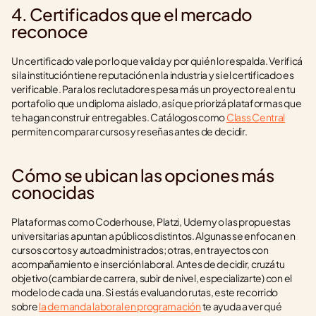
4. Certificados que el mercado 
reconoce
Un certificado vale por lo que valida y por quién lo respalda. Verificá 
si la institución tiene reputación en la industria y si el certificado es 
verificable. Para los reclutadores pesa más un proyecto real en tu 
portafolio que un diploma aislado, así que priorizá plataformas que 
te hagan construir entregables. Catálogos como 
Class Central
permiten comparar cursos y reseñas antes de decidir.
Cómo se ubican las opciones más 
conocidas
Plataformas como Coderhouse, Platzi, Udemy o las propuestas 
universitarias apuntan a públicos distintos. Algunas se enfocan en 
cursos cortos y autoadministrados; otras, en trayectos con 
acompañamiento e inserción laboral. Antes de decidir, cruzá tu 
objetivo (cambiar de carrera, subir de nivel, especializarte) con el 
modelo de cada una. Si estás evaluando rutas, este recorrido 
sobre 
la demanda laboral en programación
 te ayuda a ver qué 