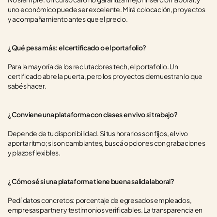
uno económico puede ser excelente. Mirá colocación, proyectos 
y acompañamiento antes que el precio.
¿Qué pesa más: el certificado o el portafolio?
Para la mayoría de los reclutadores tech, el portafolio. Un 
certificado abre la puerta, pero los proyectos demuestran lo que 
sabés hacer.
¿Conviene una plataforma con clases en vivo si trabajo?
Depende de tu disponibilidad. Si tus horarios son fijos, el vivo 
aporta ritmo; si son cambiantes, buscá opciones con grabaciones 
y plazos flexibles.
¿Cómo sé si una plataforma tiene buena salida laboral?
Pedí datos concretos: porcentaje de egresados empleados, 
empresas partner y testimonios verificables. La transparencia en 