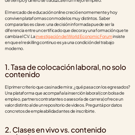
de tiempo y dinero se traduzca en un mejor empleo.
El mercado de educación online creció enormemente y hoy 
conviven plataformas con modelos muy distintos. Saber 
compararlas es clave: una decisión informada puede ser la 
diferencia entre un certificado que decora y una formación que te 
cambia el CV. La 
investigación del World Economic Forum
 insiste 
en que el reskilling continuo es ya una condición del trabajo 
moderno.
1. Tasa de colocación laboral, no solo 
contenido
El primer criterio que casi nadie mira: ¿qué pasa con los egresados? 
Una plataforma que acompaña la inserción laboral (con bolsa de 
empleo, partners contratantes o asesoría de carrera) ofrece un 
valor distinto al de un repositorio de videos. Preguntá por datos 
concretos de empleabilidad antes de inscribirte.
2. Clases en vivo vs. contenido 