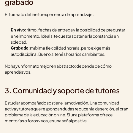
grabado
El formato define tu experiencia de aprendizaje:
 ritmo, fechas de entrega y la posibilidad de preguntar 
En vivo:
en el momento. Ideal si te cuesta sostener la constancia en 
soledad.
 máxima flexibilidad horaria, pero exige más 
Grabado:
autodisciplina. Bueno si tenés horarios cambiantes.
No hay un formato mejor en abstracto: depende de cómo 
aprendés vos.
3. Comunidad y soporte de tutores
Estudiar acompañado sostiene la motivación. Una comunidad 
activa y tutores que respondan dudas reducen la deserción, el gran 
problema de la educación online. Si una plataforma ofrece 
mentorías o foros vivos, es una señal positiva.