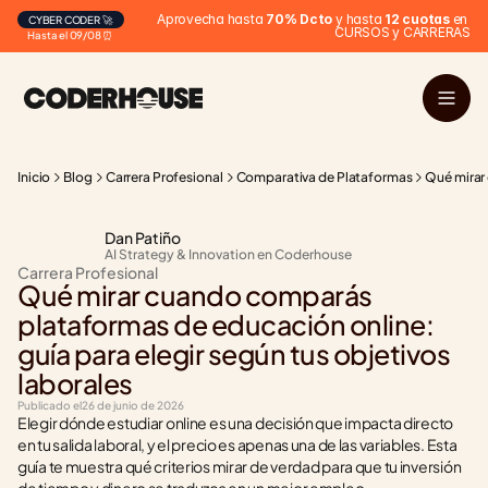
Aprovecha hasta 
70% Dcto
 y hasta 
12 cuotas
 en 
CYBER CODER 🚀
CURSOS y CARRERAS
Hasta el 09/08 ⏰
Inicio
Blog
Carrera Profesional
Comparativa de Plataformas
Qué mirar 
Dan Patiño
AI Strategy & Innovation en Coderhouse
Carrera Profesional
Qué mirar cuando comparás 
plataformas de educación online: 
guía para elegir según tus objetivos 
laborales
Publicado el
26 de junio de 2026
Elegir dónde estudiar online es una decisión que impacta directo 
en tu salida laboral, y el precio es apenas una de las variables. Esta 
guía te muestra qué criterios mirar de verdad para que tu inversión 