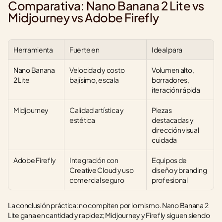
Comparativa: Nano Banana 2 Lite vs 
Midjourney vs Adobe Firefly
Herramienta
Fuerte en
Ideal para
Nano Banana 
Velocidad y costo 
Volumen alto, 
2 Lite
bajísimo, escala
borradores, 
iteración rápida
Midjourney
Calidad artística y 
Piezas 
estética
destacadas y 
dirección visual 
cuidada
Adobe Firefly
Integración con 
Equipos de 
Creative Cloud y uso 
diseño y branding 
comercial seguro
profesional
La conclusión práctica: no compiten por lo mismo. Nano Banana 2 
Lite gana en cantidad y rapidez; Midjourney y Firefly siguen siendo 