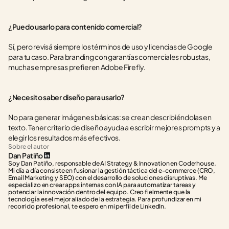
¿Puedo usarlo para contenido comercial?
Sí, pero revisá siempre los términos de uso y licencias de Google 
para tu caso. Para branding con garantías comerciales robustas, 
muchas empresas prefieren Adobe Firefly.
¿Necesito saber diseño para usarlo?
No para generar imágenes básicas: se crean describiéndolas en 
texto. Tener criterio de diseño ayuda a escribir mejores prompts y a 
elegir los resultados más efectivos.
Sobre el autor
Dan Patiño
Soy Dan Patiño, responsable de AI Strategy & Innovation en Coderhouse. 
Mi día a día consiste en fusionar la gestión táctica del e-commerce (CRO, 
Email Marketing y SEO) con el desarrollo de soluciones disruptivas. Me 
especializo en crear apps internas con IA para automatizar tareas y 
potenciar la innovación dentro del equipo. Creo fielmente que la 
tecnología es el mejor aliado de la estrategia. Para profundizar en mi 
recorrido profesional, te espero en mi perfil de LinkedIn.