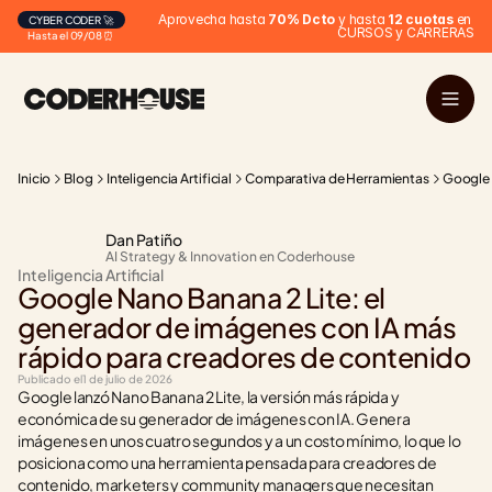
Aprovecha hasta 
70% Dcto
 y hasta 
12 cuotas
 en 
CYBER CODER 🚀
CURSOS y CARRERAS
Hasta el 09/08 ⏰
Inicio
Blog
Inteligencia Artificial
Comparativa de Herramientas
Google 
Dan Patiño
AI Strategy & Innovation en Coderhouse
Inteligencia Artificial
Google Nano Banana 2 Lite: el 
generador de imágenes con IA más 
rápido para creadores de contenido
Publicado el
1 de julio de 2026
Google lanzó Nano Banana 2 Lite, la versión más rápida y 
económica de su generador de imágenes con IA. Genera 
imágenes en unos cuatro segundos y a un costo mínimo, lo que lo 
posiciona como una herramienta pensada para creadores de 
contenido, marketers y community managers que necesitan 