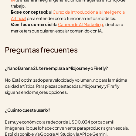
trabajo.
 el 
Curso de Introducción a la Inteligencia 
Base conceptual:
Artificial
 para entender cómo funcionan estos modelos.
 la 
Carrera de AI Marketing
, ideal para 
Con foco comercial:
marketers que quieren escalar contenido con IA.
Preguntas frecuentes
¿Nano Banana 2 Lite reemplaza a Midjourney o Firefly?
No. Está optimizado para velocidad y volumen, no para la máxima 
calidad artística. Para piezas destacadas, Midjourney y Firefly 
siguen siendo mejores opciones.
¿Cuánto cuesta usarlo?
Es muy económico: alrededor de USD 0,034 por cada mil 
imágenes, lo que lo hace conveniente para producir a gran escala. 
Está disponible vía Google AI Studio y la API de Gemini.