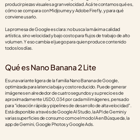
producir piezas visuales a gran velocidad. Acá te contamos qué es, 
cómo se compara con Midjourney y Adobe Firefly, y para qué 
conviene usarlo.
La promesa de Google es clara: no busca la máxima calidad 
artística, sino velocidad y bajo costo para flujos de trabajo de alto 
volumen. Y eso cambia el juego para quien produce contenido 
todos los días.
Qué es Nano Banana 2 Lite
Es una variante ligera de la familia Nano Banana de Google, 
optimizada para latencia baja y costo reducido. Puede generar 
imágenes en alrededor de cuatro segundos y su precio es de 
aproximadamente USD 0,034 por cada mil imágenes, pensado 
para "ideación rápida y pipelines de desarrollo de alta velocidad". 
Está disponible a través de Google AI Studio, la API de Gemini y 
varias superficies de consumo como el modo IA en Búsqueda, la 
app de Gemini, Google Photos y Google Ads.