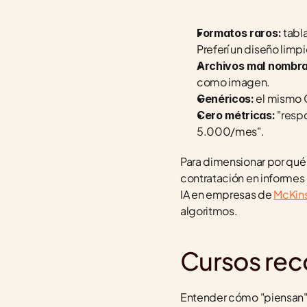
 tabl
Formatos raros:
Preferí un diseño limp
Archivos mal nombra
como imagen.
 el mismo 
Genéricos:
 "res
Cero métricas:
5.000/mes".
Para dimensionar por qué 
contratación en informes
IA en empresas de 
McKin
algoritmos.
Cursos re
Entender cómo "piensan" e