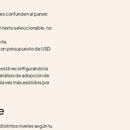
s confunden al parser. 
texto seleccionable, no 
rta.
on presupuesto de USD 
está reconfigurando la 
l análisis de adopción de 
a vez más asistidos por 
e
istintos niveles según tu 