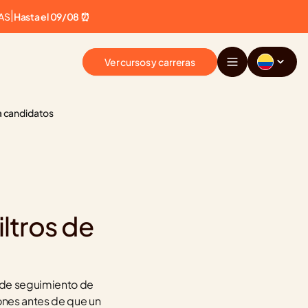
AS
|
Hasta el 09/08 ⏰
Ver cursos y carreras
ra candidatos
ltros de 
 de seguimiento de 
ones antes de que un 