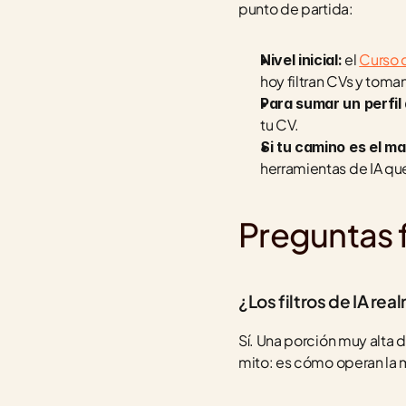
punto de partida:
 el 
Curso d
Nivel inicial:
hoy filtran CVs y toma
Para sumar un perfi
tu CV.
Si tu camino es el ma
herramientas de IA qu
Preguntas 
¿Los filtros de IA r
Sí. Una porción muy alta d
mito: es cómo operan la