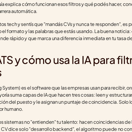
guía explica cómo funcionan esos filtros y qué podés hacer, con
arrera automática.
tos tech y sentís que "mandás CVs y nunca te responden", es 
o el formato y las palabras que estás usando. La buena noticia: 
nde rápido y que marca una diferencia inmediata en tu tasa d
S y cómo usa la IA para filtr
s
 System) es el software que las empresas usan para recibir, orden
ría suma capas de IA que hacen tres cosas: leen y estructuran t
ón del puesto y le asignan un puntaje de coincidencia. Solo lo
dor humano.
s sistemas no "entienden" tu talento: hacen coincidencias de le
tu CV dice solo "desarrollo backend", el algoritmo puede no co