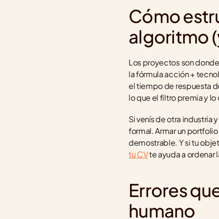
Cómo estru
algoritmo (
Los proyectos son donde m
la fórmula acción + tecno
el tiempo de respuesta de
lo que el filtro premia y l
Si venís de otra industria
formal. Armar un portfolio
demostrable. Y si tu obje
tu CV
 te ayuda a ordenar l
Errores que
humano