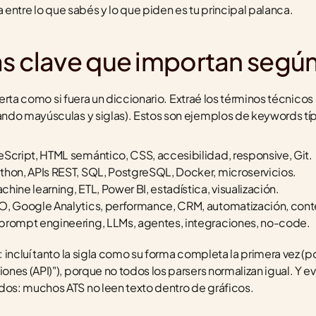
a entre lo que sabés y lo que piden es tu principal palanca.
s clave que importan según 
oferta como si fuera un diccionario. Extraé los términos técnicos 
ndo mayúsculas y siglas). Estos son ejemplos de keywords típi
eScript, HTML semántico, CSS, accesibilidad, responsive, Git.
ython, APIs REST, SQL, PostgreSQL, Docker, microservicios.
hine learning, ETL, Power BI, estadística, visualización.
O, Google Analytics, performance, CRM, automatización, cont
 prompt engineering, LLMs, agentes, integraciones, no-code.
incluí tanto la sigla como su forma completa la primera vez (po
nes (API)"), porque no todos los parsers normalizan igual. Y e
s: muchos ATS no leen texto dentro de gráficos.