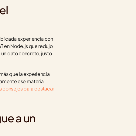
l 
ibí cada experiencia con 
ST en Node.js que redujo 
un dato concreto, justo 
más que la experiencia 
tamente ese material 
s consejos para destacar 
ue a un 