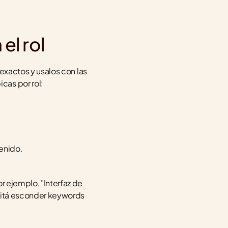
el rol
exactos y usalos con las 
cas por rol:
enido.
r ejemplo, "Interfaz de 
vitá esconder keywords 