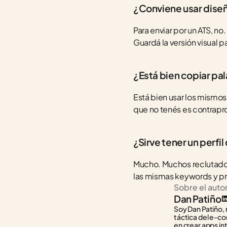
¿Conviene usar diseñ
Para enviar por un ATS, no
Guardá la versión visual 
¿Está bien copiar pal
Está bien usar los mismos
que no tenés es contraprod
¿Sirve tener un perf
Mucho. Muchos reclutadore
las mismas keywords y pro
Sobre el auto
Dan Patiño
Soy Dan Patiño, 
táctica del e-co
en crear apps in