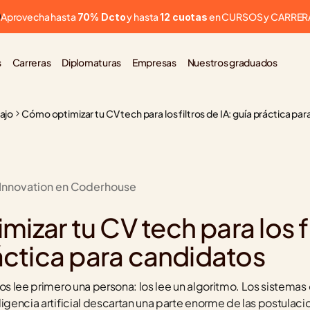
Aprovecha hasta 
 y hasta 
 en CURSOS y CARRER
70% Dcto
12 cuotas
s
Carreras
Diplomaturas
Empresas
Nuestros graduados
bajo
Cómo optimizar tu CV tech para los filtros de IA: guía práctica pa
 Innovation en Coderhouse
l
zar tu CV tech para los fi
ráctica para candidatos
los lee primero una persona: los lee un algoritmo. Los sistemas
ligencia artificial descartan una parte enorme de las postulaci