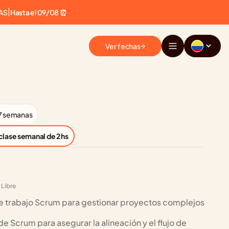
AS
|
Hasta el 09/08 ⏰
Ver fechas
7 semanas
 clase semanal de 2 hs
 Libre
 trabajo Scrum para gestionar proyectos complejos 
de Scrum para asegurar la alineación y el flujo de 