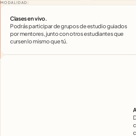
MODALIDAD:
Clases en vivo. 
Podrás participar de grupos de estudio guiados 
por mentores, junto con otros estudiantes que 
cursen lo mismo que tú.
A
D
c
c