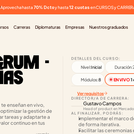
Aprovecha hasta 
 y hasta 
 en CURSOS y CARRER
70% Dcto
12 cuotas
rsos
Carreras
Diplomaturas
Empresas
Nuestros graduados
RUM - 
DETALLES DEL CURSO:
Nivel:
Inicial
Duración:
AS 
Módulos:
8
EN VIVO
|
1
Ver requisitos
DIRECTOR/A DE CARRERA:
Gustavo Campos
te enseñan en vivo, 
Head of product en Mercado
optimizar la gestión de 
AL FINALIZAR, PODRÁS:
r tareas y adaptarte a 
Implementar el marco de
lor continuo en tus 
de forma iterativa.
Facilitar las ceremonias 