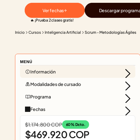
Ver fechas
Descargar program
🔥 ¡Prueba 2 clases gratis!
Inicio
Cursos
Inteligencia Artificial
Scrum - Metodologías Ágiles
MENÚ
Información
Modalidades de cursado
Programa
Fechas
$1.174.800 COP
60% Dcto.
$469.920 COP