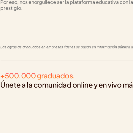
Por eso, nos enorgullece ser la plataforma educativa con
prestigio.
+1820
+640
Las cifras de graduados en empresas líderes se basan en información pública d
+500.000 graduados. 
Únete a la comunidad online y en vivo m
Eduardo Enrique Niño Fois
Curso de Tableau
Este recorrido me dotó de 
herramientas altamente 
efectivas para elevar mi 