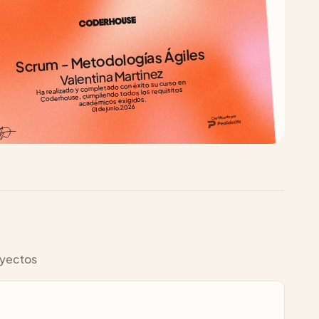
Scrum - Metodologías Ágiles
Valentina Martinez
Ha realizado y completado con éxito su curso en 
Coderhouse, cumpliendo todos los requisitos 
académicos exigidos.
01 de junio, 2026
Certificado por
yectos 