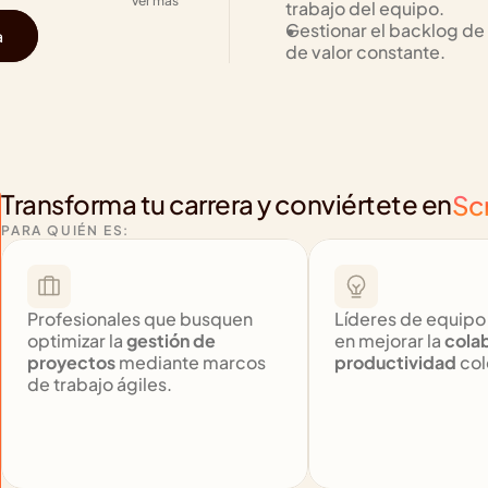
ver más
trabajo del equipo.
Gestionar el backlog de t
a
de valor constante.
Transforma tu carrera y conviértete en
Sc
PARA QUIÉN ES:
Profesionales que busquen 
Líderes de equipo 
optimizar la 
gestión de 
en mejorar la 
colab
proyectos
 mediante marcos 
productividad
 co
de trabajo ágiles.