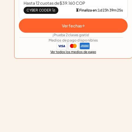
Hasta 12 cuotas de
$39.160 COP
CYBER CODER 🚀
⏳ Finaliza en:
1
d
23
h
39
m
25
s
Ver fechas
¡Prueba 2 clases gratis!
Medios de pago disponibles
Ver todos los medios de pago