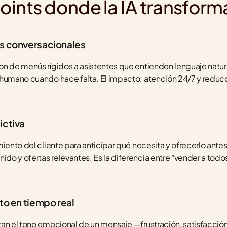
ints donde la IA transform
es conversacionales
n de menús rígidos a asistentes que entienden lenguaje natura
 humano cuando hace falta. El impacto: atención 24/7 y reduc
ictiva
iento del cliente para anticipar qué necesita y ofrecerlo antes 
o y ofertas relevantes. Es la diferencia entre "vender a todos 
to en tiempo real
an el tono emocional de un mensaje —frustración, satisfacción,