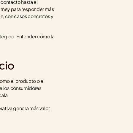
 contacto hasta el 
urney para responder más 
en, con casos concretos y 
tégico. Entender cómo la 
cio
omo el producto o el 
e los consumidores 
cala.
erativa genera más valor, 