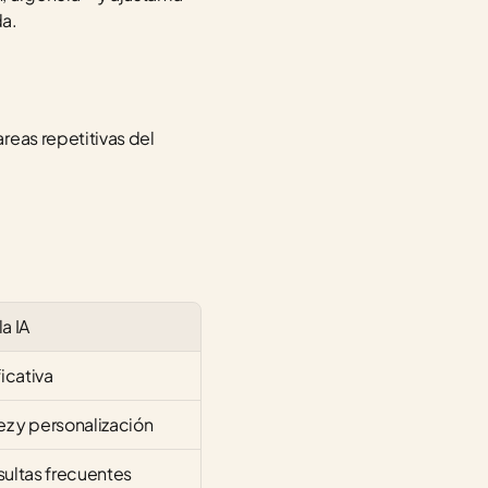
da.
eas repetitivas del 
a IA
icativa
ez y personalización
ultas frecuentes