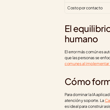
Costo por contacto
El equilibr
humano
El error más común es auto
que las personas se enfoq
comunes al implementar 
Cómo form
Para dominar la IA aplicada
atención y soporte. La 
Ca
es ideal para construir a