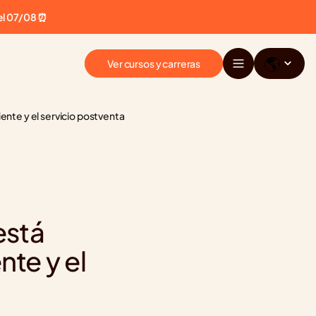
el 07/08 ⏰
🌎
Ver cursos y carreras
ente y el servicio postventa
stá 
te y el 