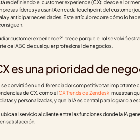
 está redefiniendo el customer experience (CX): desde el primer
mpresas líderes ya usan IA en cada touchpoint del customer jo
cala y anticipar necesidades. Este artículo recorre cómo lo hac
consiguen.
iar customer experience?" crece porque el rol se volvió estra
rte del ABC de cualquier profesional de negocios.
CX es una prioridad de nego
e se convirtió en un diferenciador competitivo tan importante c
tendencias de CX, como el 
CX Trends de Zendesk
, muestran qu
tas y personalizadas, y que la IA es central para lograrlo a es
y
 ubica al servicio al cliente entre las funciones donde la IA gen
en satisfacción.