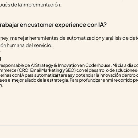
ués de la implementación.
rabajar en customer experience con IA?
ney, manejar herramientas de automatización y análisis de datos
ión humana del servicio.
r
responsable de AI Strategy & Innovation en Coderhouse. Mi día a día con
mmerce (CRO, Email Marketing y SEO) con el desarrollo de soluciones d
ternas con IA para automatizar tareas y potenciar la innovación dentro 
 es el mejor aliado de la estrategia. Para profundizar en mi recorrido pr
n.