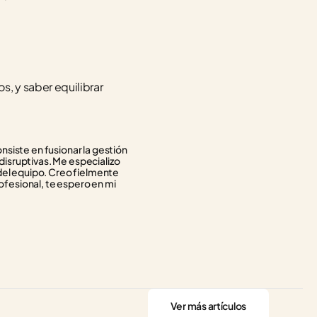
, y saber equilibrar 
siste en fusionar la gestión 
isruptivas. Me especializo 
del equipo. Creo fielmente 
ofesional, te espero en mi 
Ver más artículos