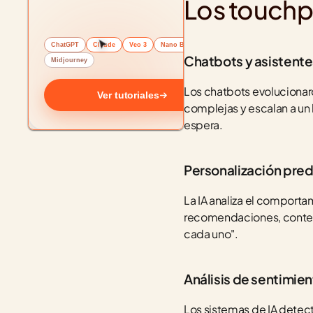
Los touchpo
ChatGPT
Claude
Veo 3
Nano Banana
Chatbots y asistent
Midjourney
Los chatbots evolucionaro
Ver tutoriales
complejas y escalan a un
espera.
Personalización pred
La IA analiza el comportam
recomendaciones, contenid
cada uno".
Análisis de sentimien
Los sistemas de IA detect