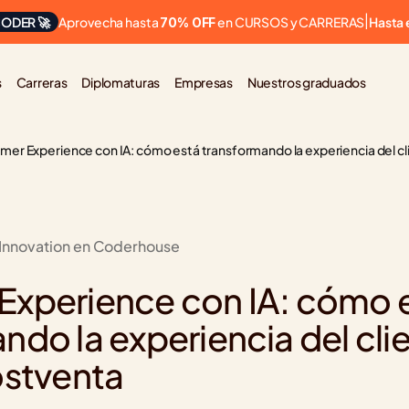
Aprovecha hasta 
 en CURSOS y CARRERAS
ODER 🚀
|
Hasta 
70% OFF
s
Carreras
Diplomaturas
Empresas
Nuestros graduados
er Experience con IA: cómo está transformando la experiencia del cli
 Innovation en Coderhouse
xperience con IA: cómo e
do la experiencia del clien
ostventa