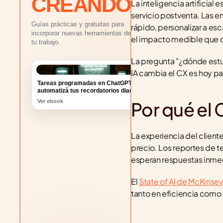
CREANDO
La inteligencia artificial
servicio postventa. Las e
Guías prácticas y gratuitas para
rápido, personalizar a es
incorporar nuevas herramientas de IA a
el impacto medible que 
tu trabajo.
La pregunta "¿dónde estud
IA cambia el CX es hoy pa
Tareas programadas en ChatGPT:
automatizá tus recordatorios diarios
Ver ebook
Por qué el 
La experiencia del client
precio. Los reportes de 
esperan respuestas inmedia
El 
State of AI de McKinse
tanto en eficiencia como 