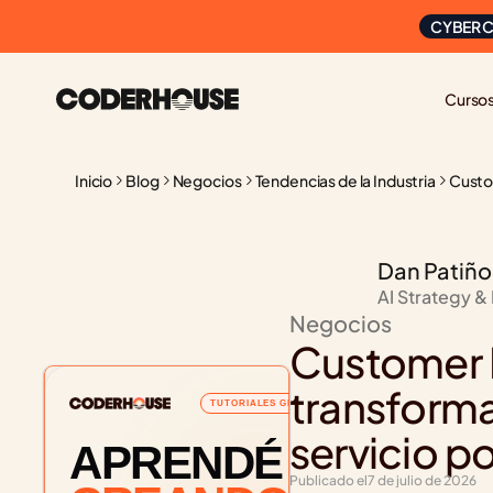
CYBER C
Curso
Inicio
Blog
Negocios
Tendencias de la Industria
Custom
Dan Patiño
AI Strategy &
Negocios
Customer E
transforman
TUTORIALES GRATUITOS
servicio p
APRENDÉ
Publicado el
7 de julio de 2026