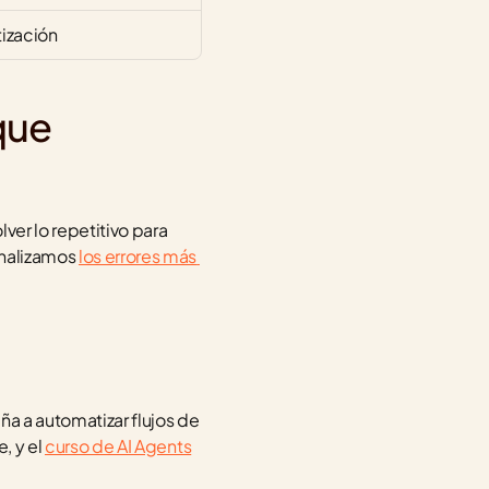
ización
que 
er lo repetitivo para 
nalizamos 
los errores más 
ña a automatizar flujos de 
, y el 
curso de AI Agents