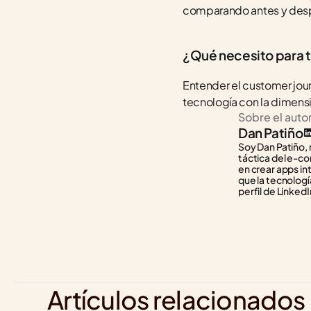
comparando antes y desp
¿Qué necesito para t
Entender el customer jour
tecnología con la dimens
Sobre el auto
Dan Patiño
Soy Dan Patiño, 
táctica del e-co
en crear apps in
que la tecnología
perfil de LinkedI
Artículos relacionados