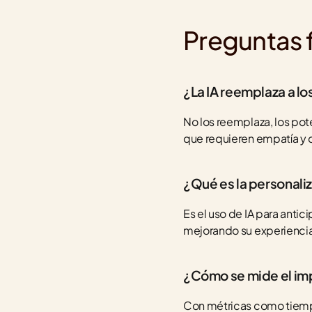
Preguntas 
¿La IA reemplaza a lo
No los reemplaza, los pot
que requieren empatía y c
¿Qué es la personali
Es el uso de IA para anti
mejorando su experienci
¿Cómo se mide el imp
Con métricas como tiempo