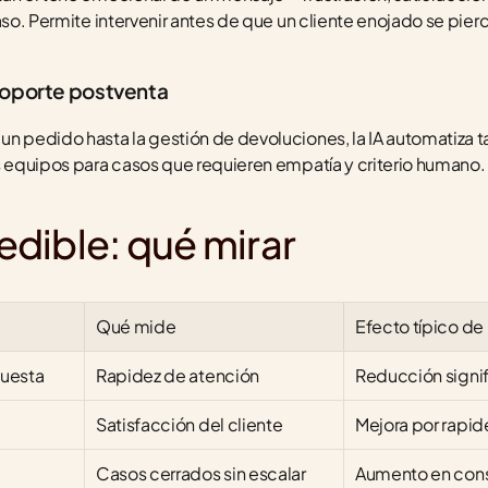
aso. Permite intervenir antes de que un cliente enojado se pier
soporte postventa
n pedido hasta la gestión de devoluciones, la IA automatiza tar
s equipos para casos que requieren empatía y criterio humano.
dible: qué mirar
Qué mide
Efecto típico de l
puesta
Rapidez de atención
Reducción signif
Satisfacción del cliente
Mejora por rapid
Casos cerrados sin escalar
Aumento en cons