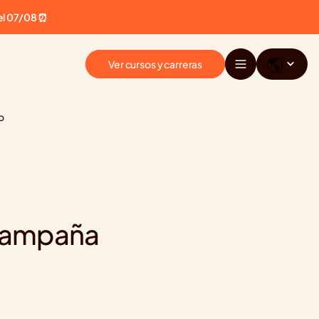
el 07/08 ⏰
🌎
Ver cursos y carreras
o
 campaña 