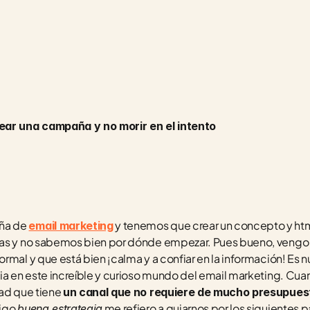
rear una campaña y no morir en el intento
ña de 
 y tenemos que crear un concepto y htm
email marketing
tas y no sabemos bien por dónde empezar. Pues bueno, vengo 
rmal y que está bien ¡calma y a confiar en la información! Es nu
cia en este increíble y curioso mundo del email marketing. Cu
ad que tiene 
un canal que no requiere de mucho presupuesto
igo 
 me refiero a guiarnos por los siguientes p
buena estrategia