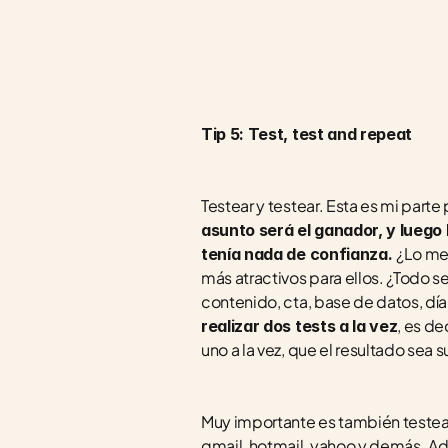
Tip 5: Test, test and repeat
Testear y testear. Esta es mi part
asunto será el ganador, y luego 
¿Lo mej
tenía nada de confianza. 
más atractivos para ellos. ¿Todo se
contenido, cta, base de datos, día 
, es d
realizar dos tests a la vez
uno a la vez, que el resultado sea 
Muy importante es también testear
gmail, hotmail, yahoo y demás. Ad