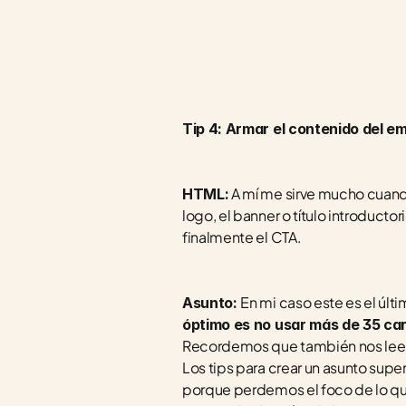
Tip 4: Armar el contenido del e
 A mí me sirve mucho cuand
HTML:
logo, el banner o título introduct
finalmente el CTA.
En mi caso este es el últ
Asunto: 
óptimo es no usar más de 35 car
Recordemos que también nos leen 
Los tips para crear un asunto supe
porque perdemos el foco de lo que