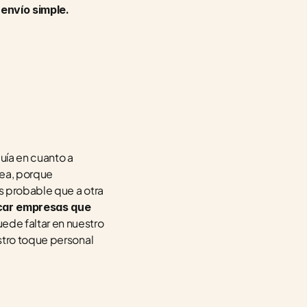
envío simple.
ía en cuanto a 
ea, porque 
 probable que a otra 
car empresas que 
ede faltar en nuestro 
stro toque personal 