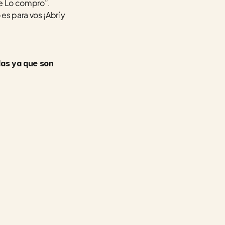
aprovechar los días de la semana, por ejemplo “Martes con M de Me lo compro” o “Lunes con L de Lo compro”. 
s para vos ¡Abrí y 
as ya que son 