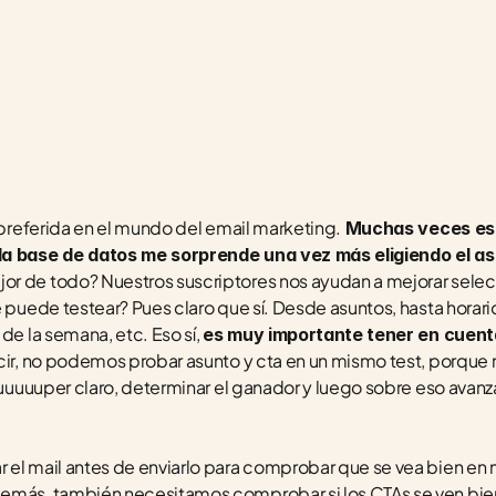
e preferida en el mundo del email marketing.
 Muchas veces est
la base de datos me sorprende una vez más eligiendo el asu
or de todo? Nuestros suscriptores nos ayudan a mejorar selec
 puede testear? Pues claro que sí. Desde asuntos, hasta horario
de la semana, etc. Eso sí, 
es muy importante tener en cuent
ecir, no podemos probar asunto y cta en un mismo test, porque
suuuuuper claro, determinar el ganador y luego sobre eso avanza
 el mail antes de enviarlo para comprobar que se vea bien en 
emás, también necesitamos comprobar si los CTAs se ven bien, s