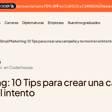
Aprovecha hasta 
 en CURSOS y CARRERAS
ODER 🚀
|
Hasta 
70% OFF
s
Carreras
Diplomaturas
Empresas
Nuestros graduados
Email Marketing: 10 Tips para crear una campaña y no morir en el intent
a
Sr. en Coderhouse
g: 10 Tips para crear una
l intento