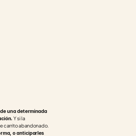
 de una determinada 
 Y si la 
ación.
matemática no me falla, personalización + efectividad = automatización. Un ejemplo es el flow de carrito abandonado. 
ma, o anticiparles 