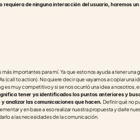
 requiera de ninguna interacción del usuario, haremos un 
 más importantes para mí. Ya que esto nos ayuda a tener una gu
 (call to action). No quiere decir que vayamos a copiar una id
es muy competitivo y si se nos ocurrió una idea a nosotros, es
gnifica tener ya identificados los puntos anteriores y bus
Definir qué no pu
 y analizar las comunicaciones que hacen. 
ementar y en base a eso realizar nuestra propuesta y darle nue
darlo a las necesidades de la comunicación.