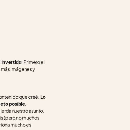
: Primero el 
 invertida
o más imágenes y 
contenido que creé. 
Lo 
eto posible.
erda nuestro asunto. 
is (pero no muchos 
ciona mucho es 