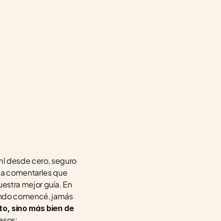
l desde cero, seguro 
a comentarles que 
estra mejor guía. En 
ando comencé, jamás 
, sino más bien de 
asos: 