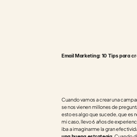
Email Marketing: 10 Tips para c
Cuando vamos a crear una campa
se nos vienen millones de pregun
esto es algo que sucede, que es no
mi caso, llevo 6 años de experien
iba a imaginarme la gran efectivid
. Cuando d
una buena estrategia