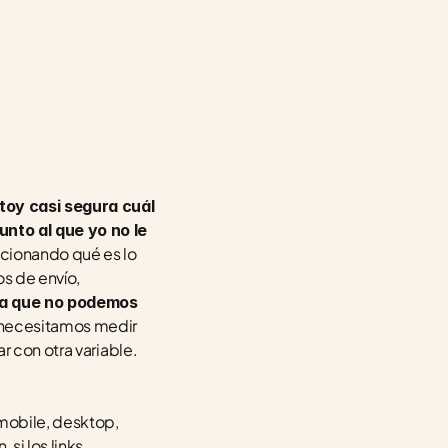
oy casi segura cuál 
nto al que yo no le 
cionando qué es lo 
s de envío, 
a que no podemos 
 necesitamos medir 
r con otra variable.
mobile, desktop, 
i los links 