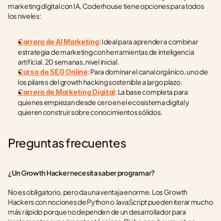
marketing digital con IA, Coderhouse tiene opciones para todos 
los niveles:
: Ideal para aprender a combinar 
Carrera de AI Marketing
estrategia de marketing con herramientas de inteligencia 
artificial. 20 semanas, nivel inicial.
: Para dominar el canal orgánico, uno de 
Curso de SEO Online
los pilares del growth hacking sostenible a largo plazo.
: La base completa para 
Carrera de Marketing Digital
quienes empiezan desde cero en el ecosistema digital y 
quieren construir sobre conocimientos sólidos.
Preguntas frecuentes
¿Un Growth Hacker necesita saber programar?
No es obligatorio, pero da una ventaja enorme. Los Growth 
Hackers con nociones de Python o JavaScript pueden iterar mucho 
más rápido porque no dependen de un desarrollador para 