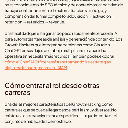
rate; conocimiento de SEO técnico y de contenidos; capacidad de 
trabajar con herramientas de automatización sin código; y 
comprensión del funnel completo: adquisición → activación → 
retención → referidos → revenue.
Una habilidad que está ganando peso rápidamente: el uso de IA 
para automatizar tareas de análisis y generación de contenido. Los 
Growth Hackers que integran herramientas como Claude o 
ChatGPT en sus flujos de trabajo multiplican su capacidad 
operativa sin necesitar más recursos. También podés explorar 
cómo el Chief AI Officer está transformando las estrategias 
digitales de las empresas en LATAM
.
Cómo entrar al rol desde otras 
carreras
Una de las mejores características del Growth Hacking como 
carrera es que se puede llegar desde perfiles muy diversos. No 
existe una carrera universitaria específica — lo que importa es el 
conjunto de habilidades demostrado.