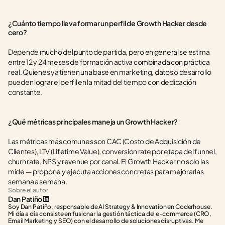
¿Cuánto tiempo lleva formar un perfil de Growth Hacker desde 
cero?
Depende mucho del punto de partida, pero en general se estima 
entre 12 y 24 meses de formación activa combinada con práctica 
real. Quienes ya tienen una base en marketing, datos o desarrollo 
pueden lograr el perfil en la mitad del tiempo con dedicación 
constante.
¿Qué métricas principales maneja un Growth Hacker?
Las métricas más comunes son CAC (Costo de Adquisición de 
Clientes), LTV (Lifetime Value), conversion rate por etapa del funnel, 
churn rate, NPS y revenue por canal. El Growth Hacker no solo las 
mide — propone y ejecuta acciones concretas para mejorarlas 
semana a semana.
Sobre el autor
Dan Patiño
Soy Dan Patiño, responsable de AI Strategy & Innovation en Coderhouse. 
Mi día a día consiste en fusionar la gestión táctica del e-commerce (CRO, 
Email Marketing y SEO) con el desarrollo de soluciones disruptivas. Me 