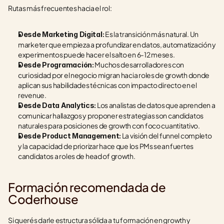
Rutas más frecuentes hacia el rol:
 Es la transición más natural. Un 
Desde Marketing Digital:
marketer que empieza a profundizar en datos, automatización y 
experimentos puede hacer el salto en 6-12 meses.
 Muchos desarrolladores con 
Desde Programación:
curiosidad por el negocio migran hacia roles de growth donde 
aplican sus habilidades técnicas con impacto directo en el 
revenue.
 Los analistas de datos que aprenden a 
Desde Data Analytics:
comunicar hallazgos y proponer estrategias son candidatos 
naturales para posiciones de growth con foco cuantitativo.
 La visión del funnel completo 
Desde Product Management:
y la capacidad de priorizar hace que los PMs sean fuertes 
candidatos a roles de head of growth.
Formación recomendada de 
Coderhouse
Si querés darle estructura sólida a tu formación en growth y 