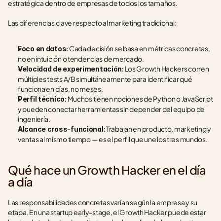
estratégica dentro de empresas de todos los tamaños.
Las diferencias clave respecto al marketing tradicional:
 Cada decisión se basa en métricas concretas, 
Foco en datos:
no en intuición o tendencias de mercado.
 Los Growth Hackers corren 
Velocidad de experimentación:
múltiples tests A/B simultáneamente para identificar qué 
funciona en días, no meses.
 Muchos tienen nociones de Python o JavaScript 
Perfil técnico:
y pueden conectar herramientas sin depender del equipo de 
ingeniería.
 Trabajan en producto, marketing y 
Alcance cross-funcional:
ventas al mismo tiempo — es el perfil que une los tres mundos.
Qué hace un Growth Hacker en el día 
a día
Las responsabilidades concretas varían según la empresa y su 
etapa. En una startup early-stage, el Growth Hacker puede estar 