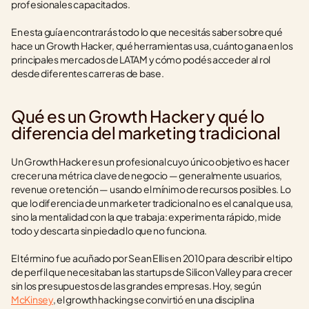
profesionales capacitados.
En esta guía encontrarás todo lo que necesitás saber sobre qué 
hace un Growth Hacker, qué herramientas usa, cuánto gana en los 
principales mercados de LATAM y cómo podés acceder al rol 
desde diferentes carreras de base.
Qué es un Growth Hacker y qué lo 
diferencia del marketing tradicional
Un Growth Hacker es un profesional cuyo único objetivo es hacer 
crecer una métrica clave de negocio — generalmente usuarios, 
revenue o retención — usando el mínimo de recursos posibles. Lo 
que lo diferencia de un marketer tradicional no es el canal que usa, 
sino la mentalidad con la que trabaja: experimenta rápido, mide 
todo y descarta sin piedad lo que no funciona.
El término fue acuñado por Sean Ellis en 2010 para describir el tipo 
de perfil que necesitaban las startups de Silicon Valley para crecer 
sin los presupuestos de las grandes empresas. Hoy, según 
McKinsey
, el growth hacking se convirtió en una disciplina 