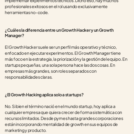
implementar experimentos técnicos. Dicho eso, hay muchos 
profesionales exitosos en el rol usando exclusivamente 
herramientas no-code.
¿Cuál es la diferencia entre un Growth Hacker y un Growth 
Manager?
El Growth Hacker suele ser un perfil más operativo y técnico, 
enfocado en ejecutar experimentos. El Growth Manager tiene 
más foco en la estrategia, la priorización y la gestión del equipo. En 
startups pequeñas, una sola persona hace las dos cosas. En 
empresas más grandes, son roles separados con 
responsabilidades claras.
¿El Growth Hacking aplica solo a startups?
No. Si bien el término nació en el mundo startup, hoy aplica a 
cualquier empresa que quiera crecer de forma sistemática con 
recursos limitados. Desde pymes hasta grandes corporaciones 
están incorporando mentalidad de growth en sus equipos de 
marketing y producto.