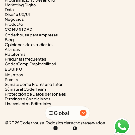
Programación y Desarrollo
Marketing Digital
Data
Diseño UX/UI
Negocios
Producto
COMUNIDAD
Coderhouse para empresas
Blog
Opiniones de estudiantes
Alianzas
Plataforma
Preguntas frecuentes
CoderCamp Empleabilidad
EQUIPO
Nosotros
Prensa
Súmate como Profesor o Tutor
Súmate al CoderTeam
Protección de Datos personales
Términos y Condiciones
Lineamientos Editoriales
Select Language
Global
© 2026 Coderhouse. Todos los derechos reservados.