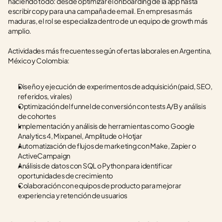
haciendo todo: desde optimizar el onboarding de la app hasta 
escribir copy para una campaña de email. En empresas más 
maduras, el rol se especializa dentro de un equipo de growth más 
amplio.
Actividades más frecuentes según ofertas laborales en Argentina, 
México y Colombia:
Diseño y ejecución de experimentos de adquisición (paid, SEO, 
referidos, virales)
Optimización del funnel de conversión con tests A/B y análisis 
de cohortes
Implementación y análisis de herramientas como Google 
Analytics 4, Mixpanel, Amplitude o Hotjar
Automatización de flujos de marketing con Make, Zapier o 
ActiveCampaign
Análisis de datos con SQL o Python para identificar 
oportunidades de crecimiento
Colaboración con equipos de producto para mejorar 
experiencia y retención de usuarios