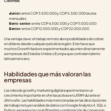
Colombia
 entre COP 3.500.000 y COP 5.500.000 brutos 
Junior:
mensuales
 entre COP 6.500.000 y COP 11.000.000
Semi-senior:
 entre COP 12.000.000 y COP 22.000.000
Senior:
Una ventaja clave: el trabajo remoto abre posibilidades de cobrar 
en dólares desde cualquier país de la región. Esto hace que 
muchos Growth Hackers experimentados apunten directamente 
a empresas de Estados Unidos o Europa que contratan talento 
latinoamericano.
Habilidades que más valoran las 
empresas
Los roles de growth y marketing digital experimentaron un 
crecimiento importante en ofertas activas en LATAM durante el 
último año. Las habilidades más mencionadas en las descripciones 
de trabajo incluyen análisis de datos con Google Analytics 4, SQL o 
Python; experiencia con A/B testing y optimización de conversion 