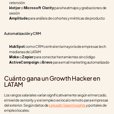
retención
 o 
 para heatmaps y grabaciones de 
Hotjar
Microsoft Clarity
sesión
 para análisis de cohortes y métricas de producto
Amplitude
Automatización y CRM
 como CRM central en la mayoría de empresas tech 
HubSpot
medianas de LATAM
 o 
 para conectar herramientas sin código
Make
Zapier
 o 
 para email marketing automatizado
ActiveCampaign
Brevo
Cuánto gana un Growth Hacker en 
LATAM
Los rangos salariales varían significativamente según el mercado, 
el nivel de seniority y si el empleo es local o remoto para empresas 
del exterior. Según datos de 
LinkedIn Talent Insights
 y portales de 
empleo locales: