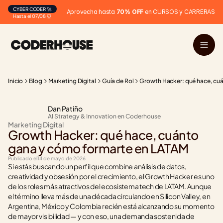
CYBER CODER 🚀
Aprovecha hasta 
70% OFF
 en CURSOS y CARRERAS
Hasta el 07/08 ⏰
Inicio
Blog
Marketing Digital
Guía de Rol
Growth Hacker: qué hace, cu
Dan Patiño
AI Strategy & Innovation en Coderhouse
Marketing Digital
Growth Hacker: qué hace, cuánto 
gana y cómo formarte en LATAM
Publicado el
14 de mayo de 2026
Si estás buscando un perfil que combine análisis de datos, 
creatividad y obsesión por el crecimiento, el Growth Hacker es uno 
de los roles más atractivos del ecosistema tech de LATAM. Aunque 
el término lleva más de una década circulando en Silicon Valley, en 
Argentina, México y Colombia recién está alcanzando su momento 
de mayor visibilidad — y con eso, una demanda sostenida de 