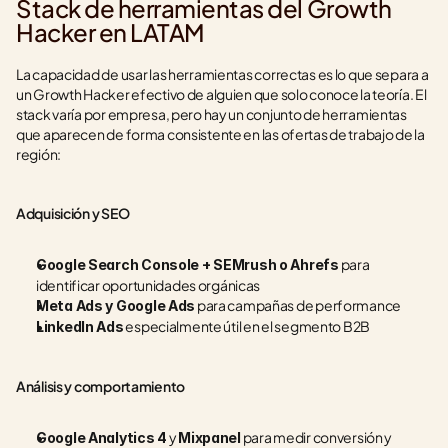
Stack de herramientas del Growth 
Hacker en LATAM
La capacidad de usar las herramientas correctas es lo que separa a 
un Growth Hacker efectivo de alguien que solo conoce la teoría. El 
stack varía por empresa, pero hay un conjunto de herramientas 
que aparecen de forma consistente en las ofertas de trabajo de la 
región:
Adquisición y SEO
 para 
Google Search Console + SEMrush o Ahrefs
identificar oportunidades orgánicas
 para campañas de performance
Meta Ads y Google Ads
 especialmente útil en el segmento B2B
LinkedIn Ads
Análisis y comportamiento
 y 
 para medir conversión y 
Google Analytics 4
Mixpanel