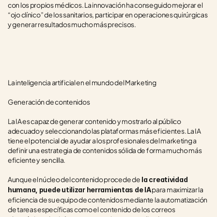
con los propios médicos. La innovación ha conseguido mejorar el 
“ojo clínico” de los sanitarios, participar en operaciones quirúrgicas 
y generar resultados mucho más precisos.
La inteligencia artificial en el mundo del Marketing
Generación de contenidos
La IA es capaz de generar contenido y mostrarlo al público 
adecuado y seleccionando las plataformas más eficientes. La IA 
tiene el potencial de ayudar a los profesionales del marketing a 
definir una estrategia de contenidos sólida de forma mucho más 
eficiente y sencilla.
Aunque el núcleo del contenido procede de
 la creatividad 
 para maximizar la 
humana, puede utilizar herramientas de IA
eficiencia de su equipo de contenidos mediante la automatización 
de tareas específicas como el contenido de los correos 