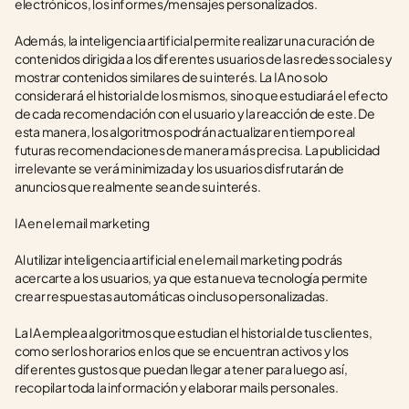
electrónicos, los informes/mensajes personalizados. 
Además, la inteligencia artificial permite realizar una curación de 
contenidos dirigida a los diferentes usuarios de las redes sociales y 
mostrar contenidos similares de su interés. La IA no solo 
considerará el historial de los mismos, sino que estudiará el efecto 
de cada recomendación con el usuario y la reacción de este. De 
esta manera, los algoritmos podrán actualizar en tiempo real 
futuras recomendaciones de manera más precisa. La publicidad 
irrelevante se verá minimizada y los usuarios disfrutarán de 
anuncios que realmente sean de su interés. 
IA en el email marketing
Al utilizar inteligencia artificial en el email marketing podrás 
acercarte a los usuarios, ya que esta nueva tecnología permite 
crear respuestas automáticas o incluso personalizadas. 
La IA emplea algoritmos que estudian el historial de tus clientes, 
como ser los horarios en los que se encuentran activos y los 
diferentes gustos que puedan llegar a tener para luego así, 
recopilar toda la información y elaborar mails personales.