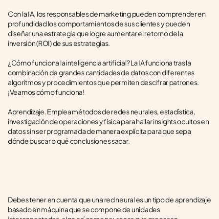
Con la IA, los responsables de marketing pueden comprender en 
profundidad los comportamientos de sus clientes y pueden 
diseñar una estrategia que logre aumentar el retorno de la 
inversión (ROI) de sus estrategias.
¿Cómo funciona la inteligencia artificial? La IA funciona tras la 
combinación de grandes cantidades de datos con diferentes 
algoritmos y procedimientos que permiten descifrar patrones. 
¡Veamos cómo funciona!
Aprendizaje. Emplea métodos de redes neurales, estadística, 
investigación de operaciones y física para hallar insights ocultos en 
datos sin ser programada de manera explícita para que sepa 
dónde buscar o qué conclusiones sacar.
Debes tener en cuenta que una red neural es un tipo de aprendizaje 
basado en máquina que se compone de unidades 