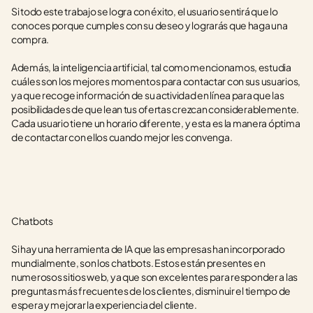
Si todo este trabajo se logra con éxito, el usuario sentirá que lo 
conoces porque cumples con su deseo y lograrás que haga una 
compra.  
Además, la inteligencia artificial, tal como mencionamos, estudia 
cuáles son los mejores momentos para contactar con sus usuarios, 
ya que recoge información de su actividad en línea para que las 
posibilidades de que lean tus ofertas crezcan considerablemente. 
Cada usuario tiene un horario diferente, y esta es la manera óptima 
de contactar con ellos cuando mejor les convenga.
Chatbots
Si hay una herramienta de IA que las empresas han incorporado 
mundialmente, son los chatbots. Estos están presentes en 
numerosos sitios web, ya que son excelentes para responder a las 
preguntas más frecuentes de los clientes, disminuir el tiempo de 
espera y mejorar la experiencia del cliente.