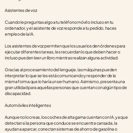
Asistentes de voz 
Cuando le preguntas algo a tu teléfono móvil o incluso en tu 
ordenador, y el asistente de voz responde a tu pedido, haces 
empleo de la IA. 
Los asistentes de voz permiten que los usuarios den órdenes para 
ejecutar diferentes tareas, les recuerdan lo que deben hacer o 
incluso pueden leer un libro mientras realizan alguna actividad. 
Gracias al procesamiento del lenguaje, las máquinas pueden 
interpretar lo que se les está comunicando y responder de la 
misma forma que lo haría un ser humano. Asimismo, presenta una 
gran utilidad para aquellas personas que cuentan con algún tipo de 
discapacidad. 
Automóviles inteligentes
Aunque no lo creas, los coches de alta gama cuentan con IA, ya que 
detectan si la persona que conduce se encuentra cansada, la 
ayudan a aparcar, conectan sistemas de ahorro de gasolina o 