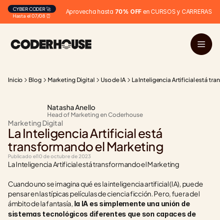
CYBER CODER 🚀
Aprovecha hasta 
70% OFF
 en CURSOS y CARRERAS
Hasta el 07/08 ⏰
Inicio
Blog
Marketing Digital
Uso de IA
La Inteligencia Artificial está t
Natasha Anello
Head of Marketing en Coderhouse
Marketing Digital
La Inteligencia Artificial está 
transformando el Marketing
Publicado el
10 de octubre de 2023
La Inteligencia Artificial está transformando el Marketing
Cuando uno se imagina qué es la inteligencia artificial (IA), puede 
pensar en las típicas películas de ciencia ficción. Pero, fuera del 
ámbito de la fantasía, 
la IA es simplemente una unión de 
sistemas tecnológicos diferentes que son capaces de 