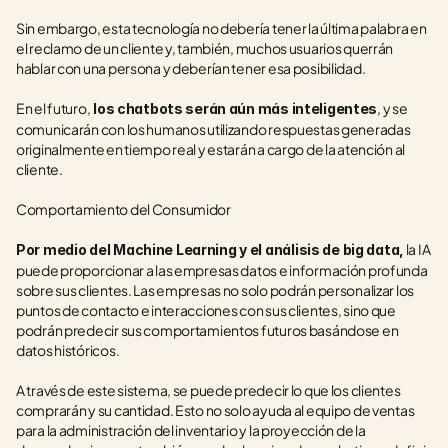
Sin embargo, esta tecnología no debería tener la última palabra en 
el reclamo de un cliente y, también, muchos usuarios querrán 
hablar con una persona y deberían tener esa posibilidad. 
En el futuro,
, y se 
 los chatbots serán aún más inteligentes
comunicarán con los humanos utilizando respuestas generadas 
originalmente en tiempo real y estarán a cargo de la atención al 
cliente.
Comportamiento del Consumidor
 la IA 
Por medio del Machine Learning y el análisis de big data,
puede proporcionar a las empresas datos e información profunda 
sobre sus clientes. Las empresas no solo podrán personalizar los 
puntos de contacto e interacciones con sus clientes, sino que 
podrán predecir sus comportamientos futuros basándose en 
datos históricos.
A través de este sistema, se puede predecir lo que los clientes 
comprarán y su cantidad. Esto no solo ayuda al equipo de ventas 
para la administración del inventario y la proyección de la 