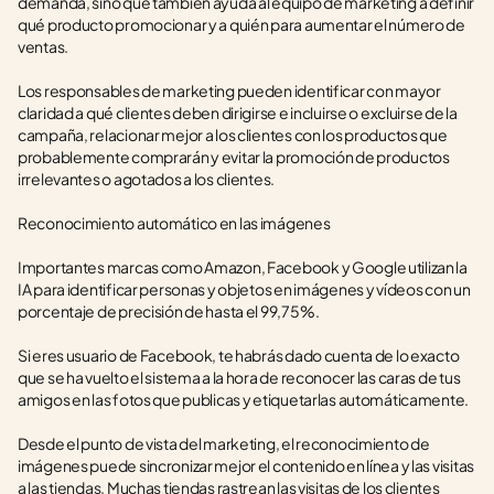
demanda, sino que también ayuda al equipo de marketing a definir 
qué producto promocionar y a quién para aumentar el número de 
ventas.
Los responsables de marketing pueden identificar con mayor 
claridad a qué clientes deben dirigirse e incluirse o excluirse de la 
campaña, relacionar mejor a los clientes con los productos que 
probablemente comprarán y evitar la promoción de productos 
irrelevantes o agotados a los clientes.
Reconocimiento automático en las imágenes
Importantes marcas como Amazon, Facebook y Google utilizan la 
IA para identificar personas y objetos en imágenes y vídeos con un 
porcentaje de precisión de hasta el 99,75 %.
Si eres usuario de Facebook, te habrás dado cuenta de lo exacto 
que se ha vuelto el sistema a la hora de reconocer las caras de tus 
amigos en las fotos que publicas y etiquetarlas automáticamente.
Desde el punto de vista del marketing, el reconocimiento de 
imágenes puede sincronizar mejor el contenido en línea y las visitas 
a las tiendas. Muchas tiendas rastrean las visitas de los clientes 