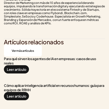
Director de Marketing con más de 10 años de experiencia liderando 
equipos, impulsando la transformación digital y ejecutando estrategias de 
crecimiento. Sólida trayectoria en el ecosistema Fintech y de Startups, 
con roles clave en empresas como Flybondi, Blockchain.com, 
Simplestate, SeSocio y Coderhouse. Especialista en Growth Marketing, 
Branding y Expansión de Mercados, con un fuerte enfoque en métricas 
como ROI, ROAS y análisis de KPIs.
Artículos relacionados
Ver más artículos
Para qué sirven los agentes de IA en empresas: casos de uso 
reales
Leer artículo
Cómo aplicar inteligencia artificial en recursos humanos: guía para 
equipos de RRHH
Leer artículo