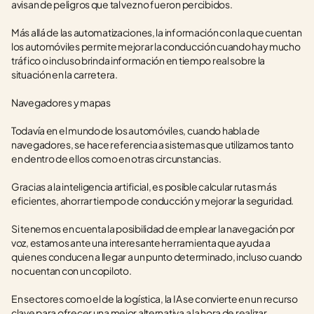
avisan de peligros que tal vez no fueron percibidos.
Más allá de las automatizaciones, la información con la que cuentan 
los automóviles permite mejorar la conducción cuando hay mucho 
tráfico o incluso brinda información en tiempo real sobre la 
situación en la carretera.
Navegadores y mapas
Todavía en el mundo de los automóviles, cuando habla de 
navegadores, se hace referencia a sistemas que utilizamos tanto 
en dentro de ellos como en otras circunstancias.
Gracias a la inteligencia artificial, es posible calcular rutas más 
eficientes, ahorrar tiempo de conducción y mejorar la seguridad.
Si tenemos en cuenta la posibilidad de emplear la navegación por 
voz, estamos ante una interesante herramienta que ayuda a 
quienes conducen a llegar a un punto determinado, incluso cuando 
no cuentan con un copiloto.
En sectores como el de la logística, la IA se convierte en un recurso 
clave para ofrecer una mejor alternativa a la hora de realizar 