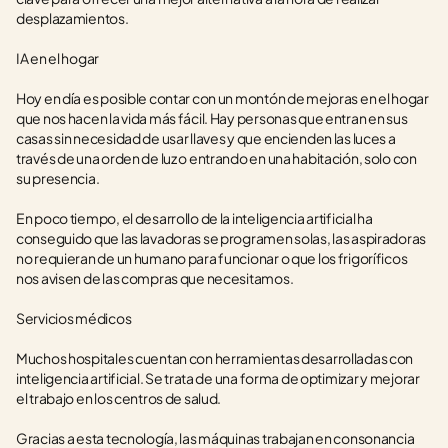
desplazamientos.
IA en el hogar
Hoy en día es posible contar con un montón de mejoras en el hogar 
que nos hacen la vida más fácil. Hay personas que entran en sus 
casas sin necesidad de usar llaves y que encienden las luces a 
través de una orden de luz o entrando en una habitación, solo con 
su presencia.
En poco tiempo, el desarrollo de la inteligencia artificial ha 
conseguido que las lavadoras se programen solas, las aspiradoras 
no requieran de un humano para funcionar o que los frigoríficos 
nos avisen de las compras que necesitamos.
Servicios médicos
Muchos hospitales cuentan con herramientas desarrolladas con 
inteligencia artificial. Se trata de una forma de optimizar y mejorar 
el trabajo en los centros de salud.
Gracias a esta tecnología, las máquinas trabajan en consonancia 