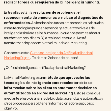
realizar tareas que requieren de la inteligencia humana.
Entre ellas están la 
resolución de problemas, el 
reconocimiento de emociones e incluso el diagnóstico de 
 Aplicadas a las tareas empresariales habituales, 
enfermedades.
estas tecnologías pueden aprender y actuar con niveles de 
inteligencia similares a los humanos, lo que nos permite ahorrar 
mucho tiempo y dinero. Y, la realidad, es que la IA está 
transformando por completo el mundo del Marketing.
Conoce nuestro 
Curso de Inteligencia Artificial aplicada al 
Marketing Digital
. ¡Te damos 2 clases de prueba!
¿Qué es la inteligencia artificial aplicada al Marketing?
La IA en el Marketing es un 
método que aprovecha las 
tecnologías de inteligencia para recolectar datos e 
información sobre los clientes para tomar decisiones 
 Esto se consigue 
automatizadas en el área del marketing.
mediante el uso de análisis de big data, aprendizaje automático y 
otros procesos para obtener información sobre su público 
objetivo. 