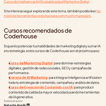
Curso de Inteligencia Artificial aplicada al Marketing Digital
.
Si te interesa seguir explorando este tema, también podés leer 
las 
mejores herramientas gratuitas para community managers
.
Cursos recomendados de 
Coderhouse
Si querés potenciar tus habilidades de marketing digital y sumar IA 
a tu estrategia, estos cursos de Coderhouse son el próximo paso:
: para dominar estrategias 
Curso de Marketing Digital
digitales, gestión de redes sociales, SEO y campañas de 
performance.
: para integrar inteligencia artificial en 
Carrera de AI Marketing
toda tu estrategia de contenido, campañas y análisis de datos.
: para producir 
Curso de Creación de Contenido con IA
contenido de calidad a mayor velocidad usando herramientas 
de IA generativa.
Sobre el autor
Natasha Anello