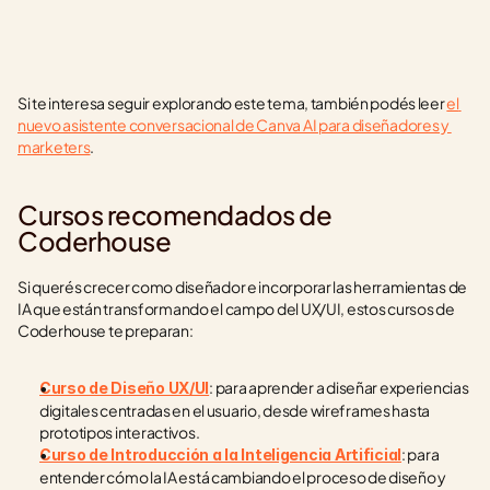
Si te interesa seguir explorando este tema, también podés leer 
el 
nuevo asistente conversacional de Canva AI para diseñadores y 
marketers
.
Cursos recomendados de 
Coderhouse
Si querés crecer como diseñador e incorporar las herramientas de 
IA que están transformando el campo del UX/UI, estos cursos de 
Coderhouse te preparan:
: para aprender a diseñar experiencias 
Curso de Diseño UX/UI
digitales centradas en el usuario, desde wireframes hasta 
prototipos interactivos.
: para 
Curso de Introducción a la Inteligencia Artificial
entender cómo la IA está cambiando el proceso de diseño y 