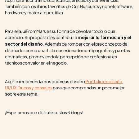
Aquí nos encontramos con cursos, artículos y conferencias. 
También con los libros favoritos de Cris Busquets y con el software, 
hardware y material que utiliza.
Para ella, uiFromMars es su forma de devolver todo lo que 
aprendió. Su propósito es contribuir a 
mejorar la formación y el 
Además de romper con el preconcepto del 
sector del diseño. 
diseñador como un artista obsesionado con tipografías y paletas 
cromáticas, promoviendo la percepción de profesionales 
técnicos con valor en el negocio.
Aquí te recomendamos que veas el video
 Portfolio en diseño 
UI/UX: Trucos y consejos
 para que comprendas un poco mejor 
sobre este tema.
¡Esperamos que disfrutes estos 3 blogs!