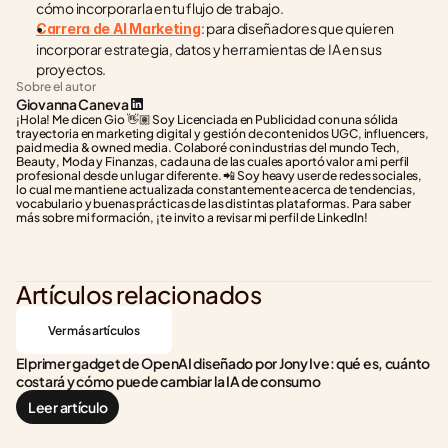
cómo incorporarla en tu flujo de trabajo.
: para diseñadores que quieren 
Carrera de AI Marketing
incorporar estrategia, datos y herramientas de IA en sus 
proyectos.
Sobre el autor
Giovanna Caneva
¡Hola! Me dicen Gio 👋🏽 Soy Licenciada en Publicidad con una sólida 
trayectoria en marketing digital y gestión de contenidos UGC, influencers, 
paid media & owned media. Colaboré con industrias del mundo Tech, 
Beauty, Moda y Finanzas, cada una de las cuales aportó valor a mi perfil 
profesional desde un lugar diferente. 📲 Soy heavy user de redes sociales, 
lo cual me mantiene actualizada constantemente acerca de tendencias, 
vocabulario y buenas prácticas de las distintas plataformas. Para saber 
más sobre mi formación, ¡te invito a revisar mi perfil de LinkedIn!
Artículos relacionados
Ver más artículos
El primer gadget de OpenAI diseñado por Jony Ive: qué es, cuánto 
costará y cómo puede cambiar la IA de consumo
Leer artículo