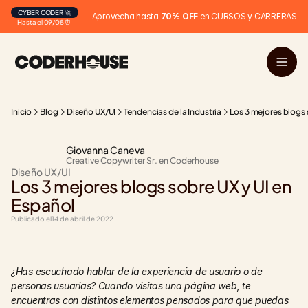
CYBER CODER 🚀
Aprovecha hasta 
70% OFF
 en CURSOS y CARRERAS
Hasta el 09/08 ⏰
Inicio
Blog
Diseño UX/UI
Tendencias de la Industria
Los 3 mejores blogs 
Giovanna Caneva
Creative Copywriter Sr. en Coderhouse
Diseño UX/UI
Los 3 mejores blogs sobre UX y UI en 
Español
Publicado el
14 de abril de 2022
¿Has escuchado hablar de la experiencia de usuario o de 
personas usuarias? Cuando visitas una página web, te 
encuentras con distintos elementos pensados para que puedas 