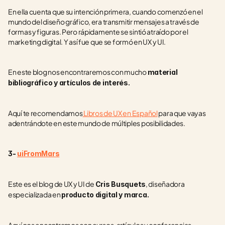
En ella cuenta que su intención primera, cuando comenzó en el 
mundo del diseño gráfico, era transmitir mensajes a través de 
formas y figuras. Pero rápidamente se sintió atraído por el 
marketing digital. Y así fue que se formó en UX y UI.
En este blog nos encontraremos con mucho 
material 
bibliográfico y artículos de interés.
Aquí te recomendamos
 Libros de UX en Español
 para que vayas 
adentrándote en este mundo de múltiples posibilidades.
3- 
uiFromMars
Este es el blog de UX y UI de 
, diseñadora 
Cris Busquets
especializada en 
producto digital y marca.