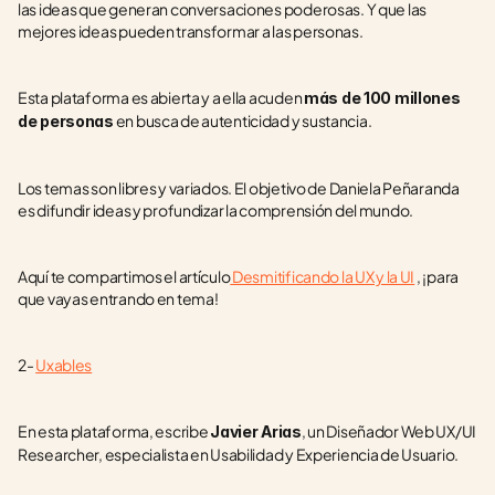
las ideas que generan conversaciones poderosas. Y que las 
mejores ideas pueden transformar a las personas.
Esta plataforma es abierta y a ella acuden 
más de 100 millones 
 en busca de autenticidad y sustancia.
de personas
Los temas son libres y variados. El objetivo de Daniela Peñaranda 
es difundir ideas y profundizar la comprensión del mundo.
Aquí te compartimos el artículo
 Desmitificando la UX y la UI
 , ¡para 
que vayas entrando en tema!
2- 
Uxables
En esta plataforma, escribe 
, un Diseñador Web UX/UI 
Javier Arias
Researcher, especialista en Usabilidad y Experiencia de Usuario.