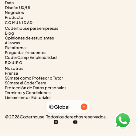
Data
Diseño UX/UI
Negocios
Producto
COMUNIDAD
Coderhouse para empresas
Blog
Opiniones de estudiantes
Alianzas
Plataforma
Preguntas frecuentes
CoderCamp Empleabilidad
EQUIPO
Nosotros
Prensa
Súmate como Profesor o Tutor
Súmate al CoderTeam
Protección de Datos personales
Términos y Condiciones
Lineamientos Editoriales
Select Language
Global
© 2026 Coderhouse. Todos los derechos reservados.