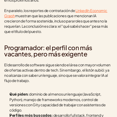
en los próximos años.
En paralelo, los reportes de contratación de 
LinkedIn Economic 
Graph
 muestran que las publicaciones que mencionan IA 
crecieron de forma sostenida, incluso para roles que antes no la 
requerían. La conclusión es clara: el "qué sabés hacer" pesa más 
que el título del puesto.
Programador: el perfil con más 
vacantes, pero más exigente
El desarrollo de software sigue siendo el área con mayor volumen 
de ofertas activas dentro de tech. Sin embargo, el listón subió: ya 
no alcanza con saber un lenguaje, sino que se valora integrar IA al 
flujo de trabajo.
 dominio de al menos un lenguaje (JavaScript, 
Qué piden:
Python), manejo de frameworks modernos, control de 
versiones con Git y capacidad de trabajar con asistentes de 
código.
 desarrollo full stack, frontend y 
Perfiles más buscados: