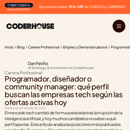
CYBER CODER 🚀
Aprovecha hasta 
70% OFF
 en CURSOS y CARRERAS
Hasta el 09/08 ⏰
Inicio
Blog
Carrera Profesional
Empleo y Demanda Laboral
Programador
Dan Patiño
AI Strategy & Innovation en Coderhouse
Carrera Profesional
Programador, diseñador o 
community manager: qué perfil 
buscan las empresas tech según las 
ofertas activas hoy
Publicado el
7 de julio de 2026
El mercado tech cambió de forma acelerada tras la irrupción de la 
inteligencia artificial, y hoy muchos candidatos no saben a qué 
perfil apuntar. Este artículo analiza las posiciones más publicadas 