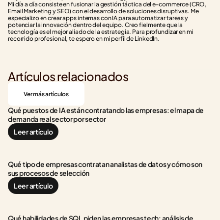
Mi día a día consiste en fusionar la gestión táctica del e-commerce (CRO, 
Email Marketing y SEO) con el desarrollo de soluciones disruptivas. Me 
especializo en crear apps internas con IA para automatizar tareas y 
potenciar la innovación dentro del equipo. Creo fielmente que la 
tecnología es el mejor aliado de la estrategia. Para profundizar en mi 
recorrido profesional, te espero en mi perfil de LinkedIn.
Artículos relacionados
Ver más artículos
Qué puestos de IA están contratando las empresas: el mapa de 
demanda real sector por sector
Leer artículo
Qué tipo de empresas contratan analistas de datos y cómo son 
sus procesos de selección
Leer artículo
Qué habilidades de SQL piden las empresas tech: análisis de 