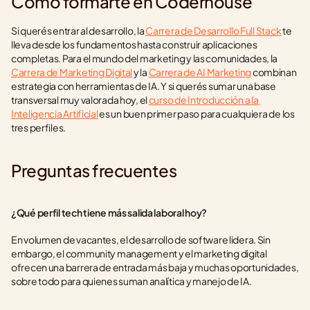
Cómo formarte en Coderhouse
Si querés entrar al desarrollo, la 
Carrera de Desarrollo Full Stack
 te 
lleva desde los fundamentos hasta construir aplicaciones 
completas. Para el mundo del marketing y las comunidades, la 
Carrera de Marketing Digital
 y la 
Carrera de AI Marketing
 combinan 
estrategia con herramientas de IA. Y si querés sumar una base 
transversal muy valorada hoy, el 
curso de Introducción a la 
Inteligencia Artificial
 es un buen primer paso para cualquiera de los 
tres perfiles.
Preguntas frecuentes
¿Qué perfil tech tiene más salida laboral hoy?
En volumen de vacantes, el desarrollo de software lidera. Sin 
embargo, el community management y el marketing digital 
ofrecen una barrera de entrada más baja y muchas oportunidades, 
sobre todo para quienes suman analítica y manejo de IA.