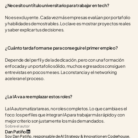
¿Necesito un título universitario para trabajar en tech?
No es excluyente. Cada vez más empresas evalúan por portafolio 
y habilidades demostrables. Lo clave es mostrar proyectos reales 
y saber explicar tus decisiones.
¿Cuánto tarda formarse para conseguir el primer empleo?
Depende del perfil y de la dedicación, pero con una formación 
enfocada y un portafolio sólido, muchos egresados consiguen 
entrevistas en pocos meses. La constancia y el networking 
aceleran el proceso.
¿La IA va a reemplazar estos roles?
La IA automatiza tareas, no roles completos. Lo que cambia es el 
foco: los perfiles que integran IA para trabajar más rápido y con 
mejor criterio son justamente los más demandados.
Sobre el autor
Dan Patiño
Soy Dan Patiño, responsable de AI Strategy & Innovation en Coderhouse. 