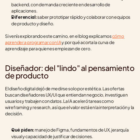
backend, con demanda creciente en desarrollo de 
aplicaciones.
 saber prototipar rápido y colaborar con equipos 
Diferencial:
de producto y diseño.
Si venís explorando este camino, en el blog explicamos 
cómo 
aprender a programar con IA
 y por qué acorta la curva de 
aprendizaje para quienes empiezan de cero.
Diseñador: del "lindo" al pensamiento 
de producto
El diseño digital dejó de medirse solo por estética. Las ofertas 
buscan diseñadores UX/UI que entiendan negocio, investiguen 
usuarios y trabajen con datos. La IA aceleró tareas como 
wireframing y research, así que el valor está en la interpretación y la 
decisión.
 manejo de Figma, fundamentos de UX, jerarquía 
Qué piden:
visual y capacidad de justificar decisiones.