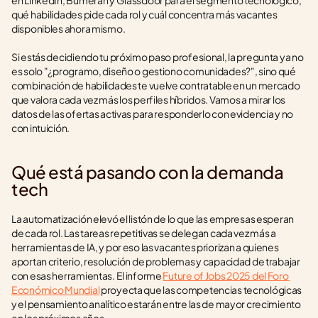
en LinkedIn, Bumeran y Glassdoor para el segmento tecnológico, 
qué habilidades pide cada rol y cuál concentra más vacantes 
disponibles ahora mismo.
Si estás decidiendo tu próximo paso profesional, la pregunta ya no 
es solo "¿programo, diseño o gestiono comunidades?", sino qué 
combinación de habilidades te vuelve contratable en un mercado 
que valora cada vez más los perfiles híbridos. Vamos a mirar los 
datos de las ofertas activas para responderlo con evidencia y no 
con intuición.
Qué está pasando con la demanda 
tech
La automatización elevó el listón de lo que las empresas esperan 
de cada rol. Las tareas repetitivas se delegan cada vez más a 
herramientas de IA, y por eso las vacantes priorizan a quienes 
aportan criterio, resolución de problemas y capacidad de trabajar 
con esas herramientas. El informe 
Future of Jobs 2025 del Foro 
Económico Mundial
 proyecta que las competencias tecnológicas 
y el pensamiento analítico estarán entre las de mayor crecimiento 