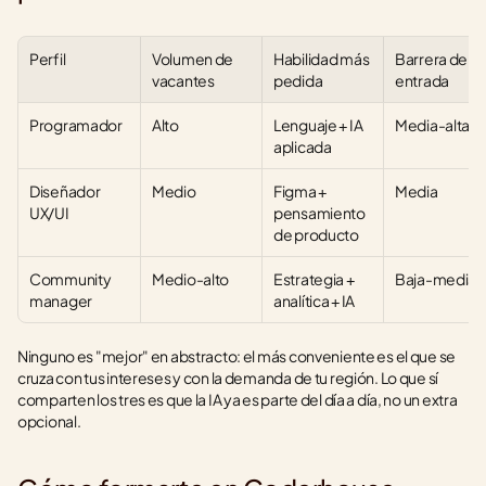
Perfil
Volumen de 
Habilidad más 
Barrera de 
vacantes
pedida
entrada
Programador
Alto
Lenguaje + IA 
Media-alta
aplicada
Diseñador 
Medio
Figma + 
Media
UX/UI
pensamiento 
de producto
Community 
Medio-alto
Estrategia + 
Baja-media
manager
analítica + IA
Ninguno es "mejor" en abstracto: el más conveniente es el que se 
cruza con tus intereses y con la demanda de tu región. Lo que sí 
comparten los tres es que la IA ya es parte del día a día, no un extra 
opcional.