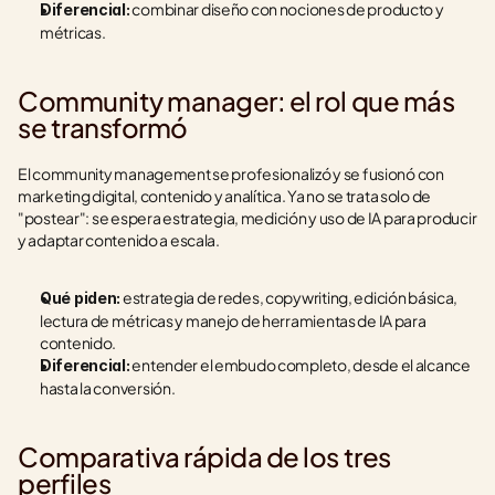
 combinar diseño con nociones de producto y 
Diferencial:
métricas.
Community manager: el rol que más 
se transformó
El community management se profesionalizó y se fusionó con 
marketing digital, contenido y analítica. Ya no se trata solo de 
"postear": se espera estrategia, medición y uso de IA para producir 
y adaptar contenido a escala.
 estrategia de redes, copywriting, edición básica, 
Qué piden:
lectura de métricas y manejo de herramientas de IA para 
contenido.
 entender el embudo completo, desde el alcance 
Diferencial:
hasta la conversión.
Comparativa rápida de los tres 
perfiles