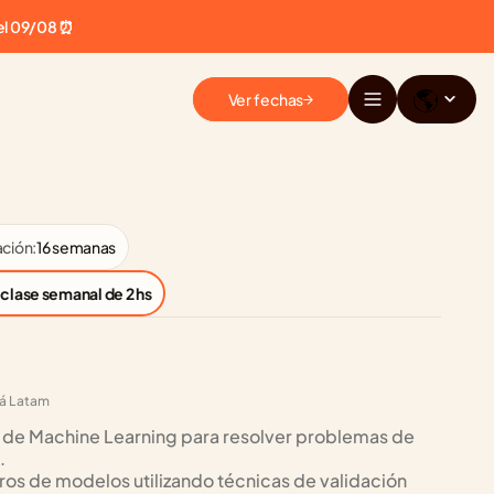
el 09/08 ⏰
🌎
Ver fechas
ción:
16 semanas
 clase semanal de 2 hs
lá Latam
de Machine Learning para resolver problemas de 
.
os de modelos utilizando técnicas de validación 