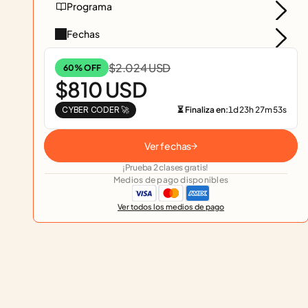
Programa
Fechas
$2.024 USD
60% OFF
$810 USD
CYBER CODER 🚀
⏳ Finaliza en:
1
d
23
h
27
m
53
s
Ver fechas
¡Prueba 2 clases gratis!
Medios de pago disponibles
Ver todos los medios de pago