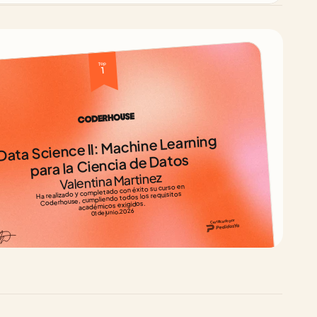
Top 
1
Data Science II: Machine Learning 
para la Ciencia de Datos
Valentina Martinez
Ha realizado y completado con éxito su curso en 
Coderhouse, cumpliendo todos los requisitos 
académicos exigidos.
01 de junio, 2026
Certificado por