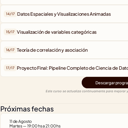
Datos Espaciales y Visualizaciones Animadas
14/
17
Visualización de variables categóricas
15/
17
Teoría de correlación y asociación
16/
17
Proyecto Final: Pipeline Completo de Ciencia de Dat
17/
17
Descargar progra
Este curso se actualiza continuamente para mejorar y
Próximas fechas
11 de Agosto
Martes — 19:00 hs a 21:00 hs