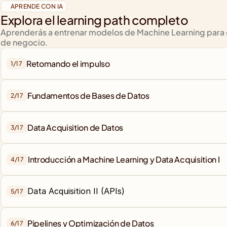
APRENDE CON IA
Explora el learning path completo
Aprenderás a entrenar modelos de Machine Learning para g
de negocio.
Retomando el impulso
1/
17
Fundamentos de Bases de Datos
2/
17
Data Acquisition de Datos
3/
17
4/
17
Data Acquisition II (APIs)
5/
17
Pipelines y Optimización de Datos
6/
17