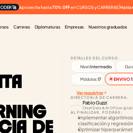
Aprovecha hasta 
 en CURSOS y CARRERAS
ODER 🚀
|
Hasta 
70% OFF
rsos
Carreras
Diplomaturas
Empresas
Nuestros graduados
DETALLES DEL CURSO:
Nivel:
Intermedio
Dura
TA 
Módulos:
17
EN VIVO
|
1
Ver requisitos
DIRECTOR/A DE CARRERA:
Pablo Guzzi
RNING 
Chief Data & AI Officer @ Ua
AL FINALIZAR, PODRÁS:
Implementar algoritmos 
CIA DE 
clasificación y regresión
Optimizar hiperparámetr