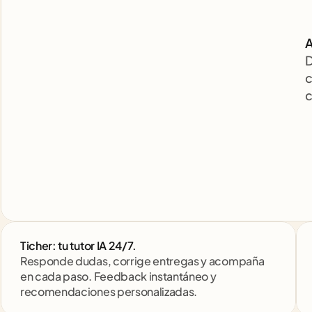
A
D
c
c
Ticher: tu tutor IA 24/7. 
Responde dudas, corrige entregas y acompaña 
en cada paso. Feedback instantáneo y 
recomendaciones personalizadas.