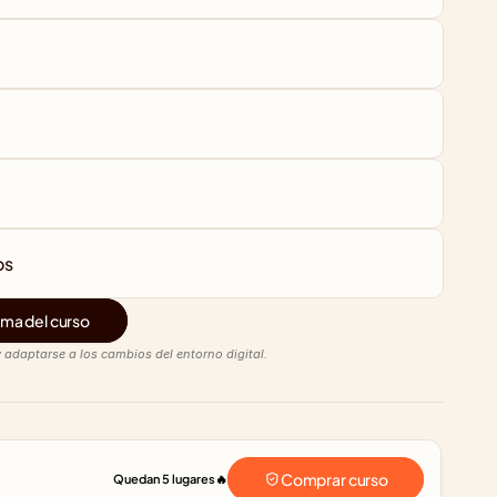
os
ma del curso
 adaptarse a los cambios del entorno digital.
Comprar curso
Quedan 5 lugares
🔥