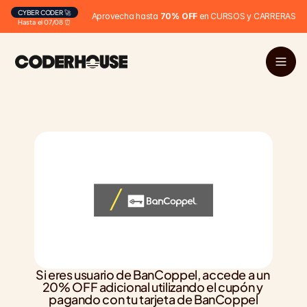
CYBER CODER 🚀
Aprovecha hasta 
70% OFF
 en CURSOS y CARRERAS
Hasta el 07/08 ⏰
Si eres usuario de BanCoppel, accede a un 
20% OFF adicional utilizando el cupón y 
pagando con tu tarjeta de BanCoppel