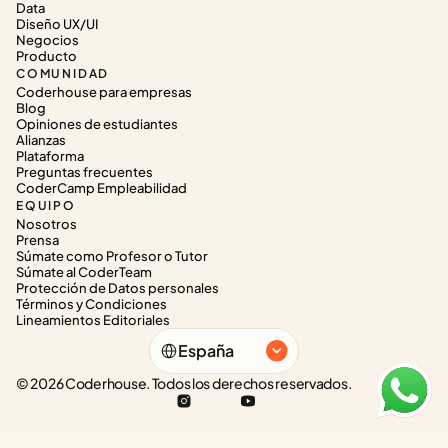
Data
Diseño UX/UI
Negocios
Producto
COMUNIDAD
Coderhouse para empresas
Blog
Opiniones de estudiantes
Alianzas
Plataforma
Preguntas frecuentes
CoderCamp Empleabilidad
EQUIPO
Nosotros
Prensa
Súmate como Profesor o Tutor
Súmate al CoderTeam
Protección de Datos personales
Términos y Condiciones
Lineamientos Editoriales
Select Language
España
© 2026 Coderhouse. Todos los derechos reservados.