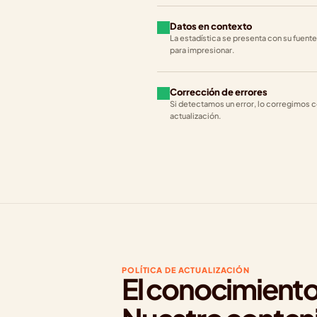
Datos en contexto
La estadística se presenta con su fuente,
para impresionar.
Corrección de errores
Si detectamos un error, lo corregimos co
actualización.
POLÍTICA DE ACTUALIZACIÓN
El conocimiento