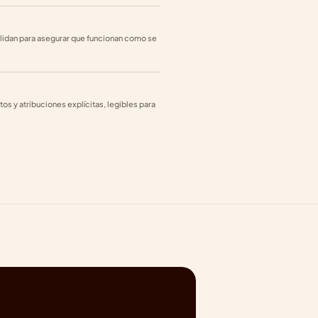
alidan para asegurar que funcionan como se 
s y atribuciones explícitas, legibles para 