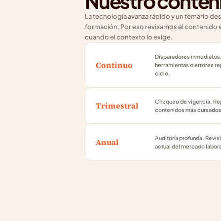
Nuestro conten
La tecnología avanza rápido y un temario desac
formación. Por eso revisamos el contenido en
cuando el contexto lo exige.
Disparadores inmediatos.
Continuo
herramientas o errores rep
ciclo.
Chequeo de vigencia. Rep
Trimestral
contenidos más cursados
Auditoría profunda. Revisi
Anual
actual del mercado labora