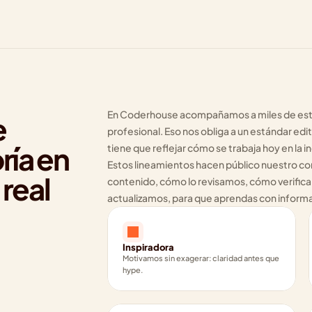
En Coderhouse acompañamos a miles de estu
 
profesional. Eso nos obliga a un estándar edito
ía en 
tiene que reflejar cómo se trabaja hoy en la i
Estos lineamientos hacen público nuestro co
real
contenido, cómo lo revisamos, cómo verificam
actualizamos, para que aprendas con informac
Inspiradora
Motivamos sin exagerar: claridad antes que 
hype.