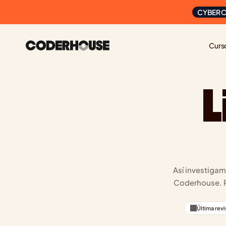
CYBER C
Curs
L
Así investiga
Coderhouse. Po
Última revi