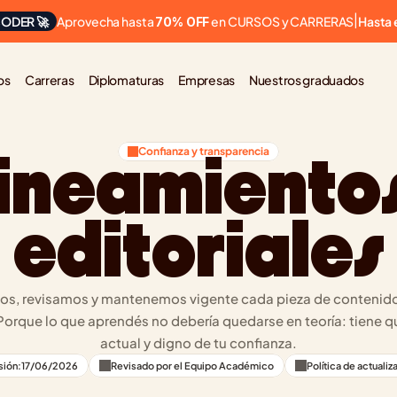
Aprovecha hasta 
 en CURSOS y CARRERAS
ODER 🚀
|
Hasta 
70% OFF
os
Carreras
Diplomaturas
Empresas
Nuestros graduados
Confianza y transparencia
ineamientos
editoriales
mos, revisamos y mantenemos vigente cada pieza de contenido
rque lo que aprendés no debería quedarse en teoría: tiene que
actual y digno de tu confianza.
sión:
17/06/2026
Revisado por el Equipo Académico
Política de actualiz