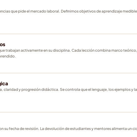
cias que pide el mercado laboral. Definimos objetivos de aprendizaje medibles
os
 que trabajan activamente en su disciplina. Cada lección combina marco teórico,
aprendido.
gica
 claridad y progresión didáctica. Se controla que el lenguaje, los ejemplos y la
 con su fecha de revisión. La devolución de estudiantes y mentores alimenta un 