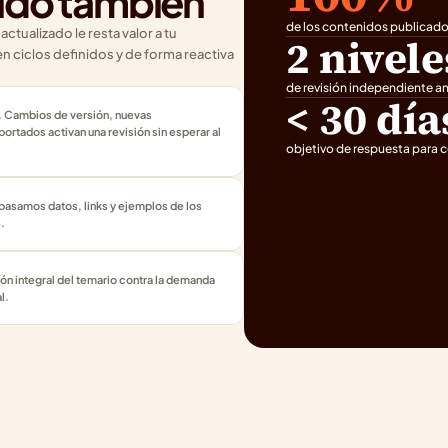
ido también
de los contenidos publicados
tualizado le resta valor a tu 
2 nivele
 ciclos definidos y de forma reactiva 
de revisión independiente a
< 30 día
 Cambios de versión, nuevas 
ortados activan una revisión sin esperar al 
objetivo de respuesta para co
asamos datos, links y ejemplos de los 
.
ón integral del temario contra la demanda 
l.