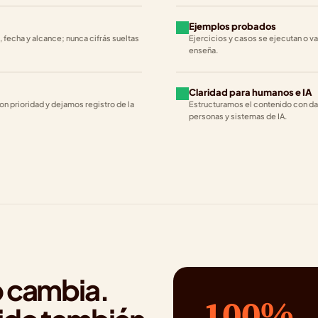
Ejemplos probados
 fecha y alcance; nunca cifrás sueltas 
Ejercicios y casos se ejecutan o v
enseña.
Claridad para humanos e IA
n prioridad y dejamos registro de la 
Estructuramos el contenido con dato
personas y sistemas de IA.
 cambia. 
100%