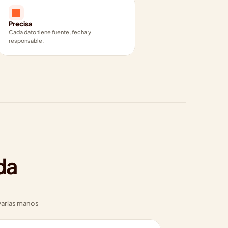
Precisa
Cada dato tiene fuente, fecha y 
responsable.
a 
varias manos 