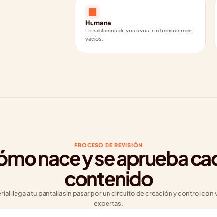
Humana
Le hablamos de vos a vos, sin tecnicismos 
vacíos.
PROCESO DE REVISIÓN
mo nace y se aprueba cad
contenido
al llega a tu pantalla sin pasar por un circuito de creación y control con 
expertas.