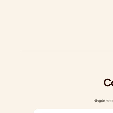
Có
Ningún materi