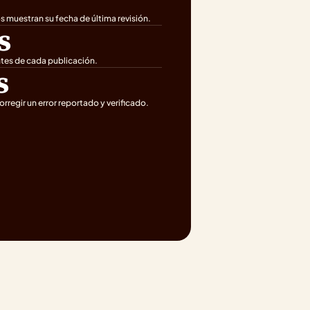
 muestran su fecha de última revisión.
s
ntes de cada publicación.
s
rregir un error reportado y verificado.