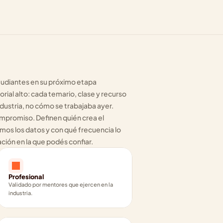
diantes en su próximo etapa 
rial alto: cada temario, clase y recurso 
ndustria, no cómo se trabajaba ayer. 
mpromiso. Definen quién crea el 
os los datos y con qué frecuencia lo 
ión en la que podés confiar.
Profesional
Validado por mentores que ejercen en la 
industria.