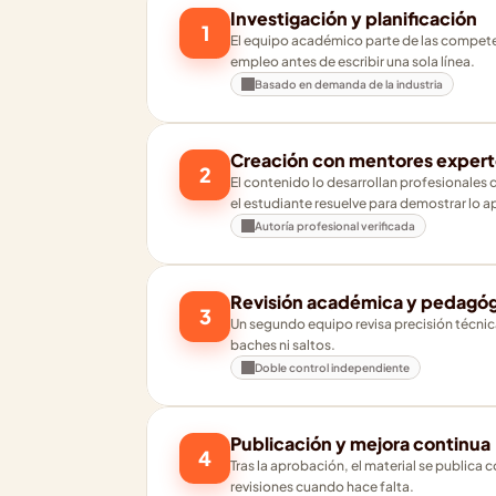
Investigación y planificación
1
El equipo académico parte de las competen
empleo antes de escribir una sola línea.
Basado en demanda de la industria
Creación con mentores expert
2
El contenido lo desarrollan profesionales
el estudiante resuelve para demostrar lo 
Autoría profesional verificada
Revisión académica y pedagó
3
Un segundo equipo revisa precisión técnica,
baches ni saltos.
Doble control independiente
Publicación y mejora continua
4
Tras la aprobación, el material se publica
revisiones cuando hace falta.